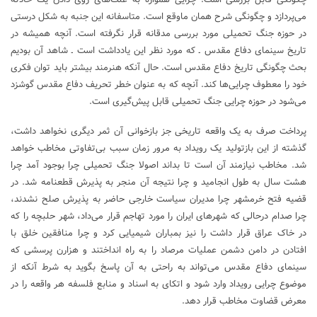
می‌پردازد و چگونگی شرح همان ماوقع است. متاسفانه این جنبه به شکل درستی
در حوزه جنگ تحمیلی مورد بررسی مدقانه قرار نگرفته است. آنچه همیشه در
تاریخ سینمای دفاع مقدس ـ که مورد نظر این یادداشت است ـ شاهد آن بودیم
بحث چگونگی تاریخ دفاع مقدس است. حال آنکه هنرمند بیشتر باید توان فکری
خود را معطوف چرایی‌ها کند. آنچه که به عنوان خطر تحریف دفاع مقدس گوشزد
می‌شود در حوزه چرایی جنگ تحمیلی قابل پیش‌گیری است.
پرداخت صرف به یک واقعه تاریخی جز بازخوانی آن ثمر دیگری نخواهد داشت،
گذشته از این بازتولید یک رویداد به مرور زمان سبب بی‌تفاوتی مخاطب خواهد
شد. مخاطب نیازمند آن است تا بداند اصولا جنگ تحمیلی چرا بوجود آمد چرا
هشت سال به طول انجامید و چرا نتیجه آن منجر به پذیرش قطعنامه شد. در
قضیه فتح خرمشهر چرا مدیران سیاست خارجی حاضر به پذیرش صلح نشدند،
چرا صدام درحالی که شهرهای ایران را مورد تهاجم قرار می‌داد، شهر حلبچه را که
در خاک عراق قرار داشت را نیز بمباران شیمیایی کرد و چرا منافقین خلق با
افتادن در دامن دشمن عملیات مرصاد را به راه انداختند و هزارن پرسشی که
سینمای دفاع مقدس می‌تواند به راحتی به آن پاسخ بگوید به شرط آنکه از
موضوع چرایی رویداد وارد شود و اتکای به اسناد و منابع فلسفه هر واقعه را در
معرض قضاوت مخاطب قرار دهد.