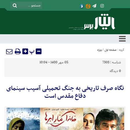
پ
گروه :
صفحه اول
/
ویژه
شناسه :
7308
05 مهر 1400 - 10:04
0
دیدگاه
نگاه صرف تاریخی به جنگ تحمیلی آسیب سینمای
دفاع مقدس است