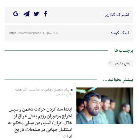
اشتراک گذاری :
لینک کوتاه :
https://www.isarpress.ir/?p=7308
برچسب ها
دفاع مقدس
بیشتر بخوانید...
پیام محسن رضایی به مناسبت آغاز هفته
دفاع مقدس
ابتدا سد کردن حرکت دشمن و سپس
اخراج مزدوران رژیم بعثی عراق از
خاک ایران/ ثبتِ زدن سیلی محکم به
استکبار جهانی در صفحات تاریخ
ایران