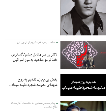
ساخت بمب اتم، خروج از ان پی تی
دکترین سر مقابل چشم/گسترش
خط قرمز ضاحیه به مرز اسرائیل
بغض بی پایان، تقدیم به روح
شهدای مدرسه شجره طیبه میناب
پیام محسن رضایی به مناسبت آغاز هفته
دفاع مقدس