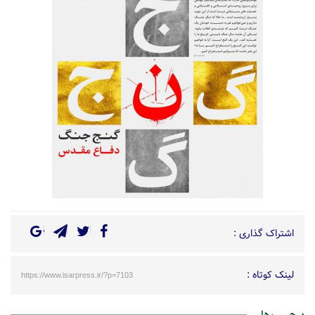
اشتراک گذاری :
لینک کوتاه :
https://www.isarpress.ir/?p=7103
برچسب ها