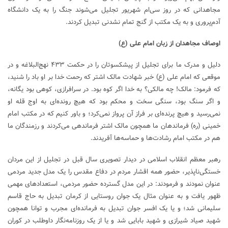
مجاهدانی که در روز سی‌ام شهریور تجلیل می‌شوند جنگ را به یک دانشگاه
آدم‌پروری و به یک مکتب از گنج تمام نشدنی تبدیل کردند.
اوصاف مجاهدان از زبان امام علی (ع)
دلیل و مدرک ما برای تجلیل از پیشکسوتان را در حکمت ۴۳۳ نهج‌البلاغه و در
موقعی که امام علی (ع) خبر شهادت مالک اشتر که رحمت خدا بر او باد را شنید،
که فرمود: مالک! چه مالکی؟ به خدا اگر کوه بود. در سرافرازی، کوهی بود یگانه،
و اگر سنگ بود، سنگی سخت و محکم بود که هیچ رونده‌ای به اوج قله او
نمی‌رسید و هیچ پرنده‌ای بر فراز آن پرواز نمی‌کرد؛ و باور کنیم که در مکتب امام
خمینی (ره) فرماندهان ما همچون مالک اشتر فرماندهی می‌کردند و رزمندگان ما
هم در مکتب امام رشادت‌ها و حماسه‌ها آفریدند.
رهبر معظم انقلاب اسلامی در دیدار تصویری سال قبل در تجلیل از این مردان
خستگی‌ناپذیر، حضور همه اقشار مردم در دفاع مقدس را یک مدل جدید مردمی
عنوان نمودند و فرمودند: در این مدل گسترده حضور مردمی، استعداد‌های مهمی
ظهور یافت و به عنوان مثال یک جوان روستایی از کرمان تبدیل به حاج قاسم
سلیمانی شد؛ و یا یک افسر جوان تبدیل به فرمانده‌ای مجرب و توانا همچون
شهید صیاد شیرازی و شهید بابایی شد و یا از یک روزنامه‌نگار داوطلب در کوران