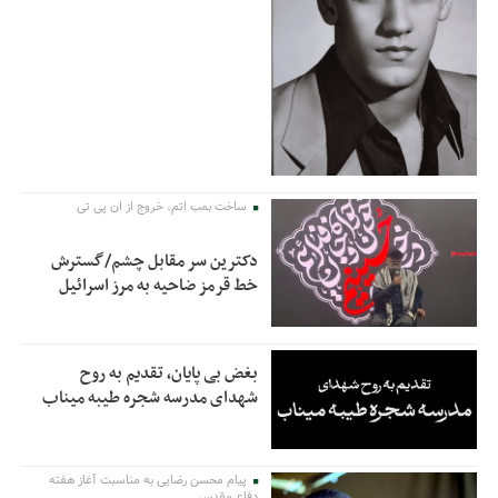
ساخت بمب اتم، خروج از ان پی تی
دکترین سر مقابل چشم/گسترش
خط قرمز ضاحیه به مرز اسرائیل
بغض بی پایان، تقدیم به روح
شهدای مدرسه شجره طیبه میناب
پیام محسن رضایی به مناسبت آغاز هفته
دفاع مقدس