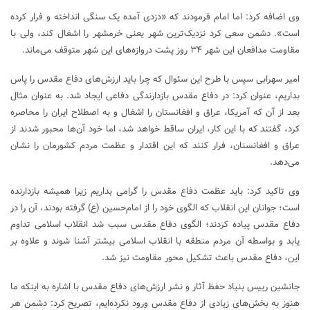
وی اضافه کرد: اما امام فرمودند که «دزدی آمده یک سنگی انداخته و فرار کرده
است». دشمن سعی کرد نزدیک‌ترین شهر یعنی‌ خرمشهر را اشغال کند، ولی با
مقاومت مدافعان این شهر ۳۴ روز پشت دروازه‌های این شهر متوقف می‌ماند.
امیر سهرابی سپس با طرح این سئوال که چرا باید ارزش‌های دفاع مقدس را پاس
بداریم، عنوان کرد: در دفاع مقدس بازدارندگی دفاعی ایجاد شد. به عنوان مثال
بعد از آن که آمریکا، عراق و افغانستان را اشغال و به اصطلاح ایران را محاصره
کرد، گفتند که با این کار، ایران ساقط خواهد شد، اما خود آن‌ها محبور شدند از
عراق و افغانسنان، فرار کنند که این اقتدار و عظمت مردم‌ کشورمان را نشان
می‌دهد.
وی تاکید کرد: باید عظمت دفاع مقدس را گرامی بداریم زیرا همیشه بازدارنده
است؛ جوانان این انقلاب که الگوی خود را از امام‌حسین‌ (ع) گرفته بودند، آن را در
دفاع مقدس پیاده کردند؛ الگوی دفاع مقدس سبب شد انقلاب اسلامی تداوم
یابد و بواسطه آن مردم منطقه با انقلاب اسلامی بیشتر آشنا شوند و علاوه بر
این، دفاع مقدس باعث تشکیل محور مقاومت نیز شد.
جانشین رییس بنیاد حفظ آثار و نشر ارزش‌های دفاع مقدس با اشاره به اینکه ما
هنوز به بخش‌های زیادی از دفاع مقدس ورود نکرده‌ایم، تصریح کرد: دشمن هر