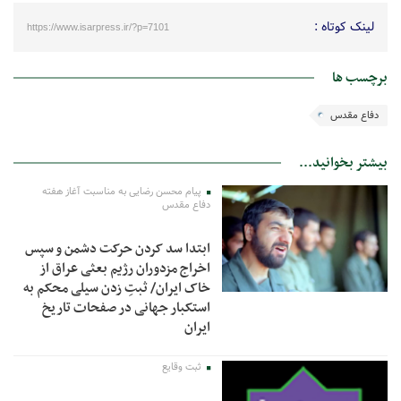
لینک کوتاه :
https://www.isarpress.ir/?p=7101
برچسب ها
دفاع مقدس
بیشتر بخوانید...
پیام محسن رضایی به مناسبت آغاز هفته
دفاع مقدس
ابتدا سد کردن حرکت دشمن و سپس
اخراج مزدوران رژیم بعثی عراق از
خاک ایران/ ثبتِ زدن سیلی محکم به
استکبار جهانی در صفحات تاریخ
ایران
ثبت وقایع