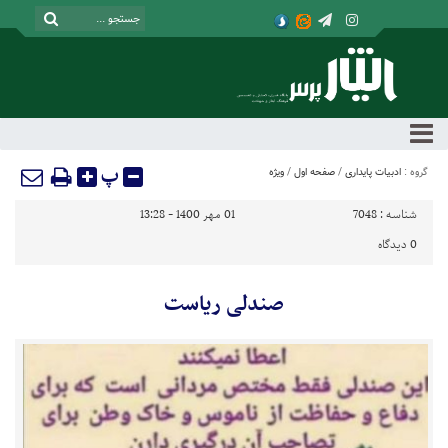
پ
گروه :
ادبیات پایداری
/
صفحه اول
/
ویژه
شناسه :
7048
01 مهر 1400 - 13:28
0
دیدگاه
صندلی ریاست