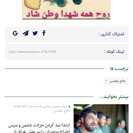
اشتراک گذاری :
لینک کوتاه :
https://www.isarpress.ir/?p=7048
برچسب ها
دفاع مقدس
بیشتر بخوانید...
پیام محسن رضایی به مناسبت آغاز هفته
دفاع مقدس
ابتدا سد کردن حرکت دشمن و سپس
اخراج مزدوران رژیم بعثی عراق از