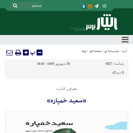
پ
گروه :
چندرسانه ای
/
صفحه اول
/
ویژه
شناسه :
6817
26 شهریور 1400 - 16:16
0
دیدگاه
معرفی کتاب؛
«سعید خمپاره»