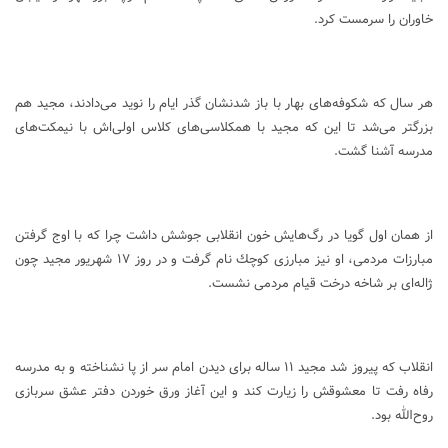
خاوران را سرمست كرد.
هر سال كه شكوفه‌های بهار با باز شدنشان گذر ايام را نويد می‌دادند، مجيد هم
بزرگتر می‌شد تا اين كه مجيد با همكلاسی‌های كلاس اولی‌اش با نيمكت‌های
مدرسه آشنا گشت.
از همان اول گويا در رگ‌هايش خون انقلابی جوشش داشت چرا كه با اوج گرفتن
مبارزات مردمی، او نيز مبارزی كوچك نام گرفت و در روز ۱۷ شهريور مجيد چون
ژاله‌ای بر شاخه درخت قيام مردمی نشست.
انقلاب كه پيروز شد مجيد ۱۱ ساله برای ديدن امام سر از پا نشناخته و به مدرسه
رفاه رفت تا معشوقش را زيارت كند و اين آغاز ورق خوردن دفتر عشق سربازی
روح‌الله بود.