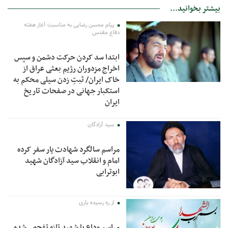
بیشتر بخوانید...
پیام محسن رضایی به مناسبت آغاز هفته
دفاع مقدس
ابتدا سد کردن حرکت دشمن و سپس
اخراج مزدوران رژیم بعثی عراق از
خاک ایران/ ثبتِ زدن سیلی محکم به
استکبار جهانی در صفحات تاریخ
ایران
سید آزادگان
مراسم سالگرد شهادت یار سفر کرده
امام و انقلاب سید آزادگان شهید
ابوترابی
از ره رسیده یاری
مراسم وداع با شهید تازه تفحص شده