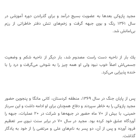
مجيد پازوكی بعدها به عضويت بسيج درآمد و برای گذراندن دوره آموزشی در
سال ۱۳۶۱ رنگ و بوی جبهه گرفت و زخم‌های تنش دفتر خاطراتی از رزم
بی‌امانش شد.
يك بار از ناحيه دست راست مصدوم شد، بار ديگر از ناحيه شكم و وضعيت
جسمی‌اش اصلاً خوب نبود ولی او همه چيز را به شوخی می‌گرفت و درد را با
خنده پذيرايی می‌كرد.
پس از پايان جنگ در سال ۱۳۶۹، منطقه كردستان، كانی مانگا و پنجوين حضور
مجيد پازوكی را به خاطر سپردند و دفاع همچنان برای او ادامه داشت و اين سرباز
خمينی، با بيش از ۷۰ ماه حضور در جبهه‌ها و شركت در ۲۰ عمليات، جبهه را
آوردگاه عشق خود كرده بود. مجيد در سال ۷۰ در برابر سنت نبوی سر تعظيم
فرود آورده و پس از آن، دو پسر به نام‌های علی و مرتضی را از خود به يادگار
گذاشت.