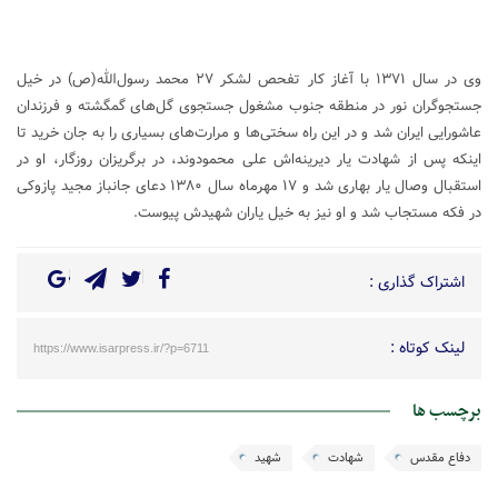
وی در سال ۱۳۷۱ با آغاز كار تفحص لشكر ۲۷ محمد رسول‌الله(ص) در خيل
جستجوگران نور در منطقه جنوب مشغول جستجوی گل‌های گمگشته و فرزندان
عاشورايی ايران شد و در اين راه سختی‌ها و مرارت‌های بسياری را به جان خريد تا
اينكه پس از شهادت يار ديرينه‌اش علی محمودوند، در برگريزان روزگار، او در
استقبال وصال يار بهاری شد و ۱۷ مهرماه سال ۱۳۸۰ دعای جانباز مجيد پازوكی
در فكه مستجاب شد و او نيز به خيل ياران شهيدش پيوست.
اشتراک گذاری :
لینک کوتاه :
https://www.isarpress.ir/?p=6711
برچسب ها
دفاع مقدس
شهادت
شهید