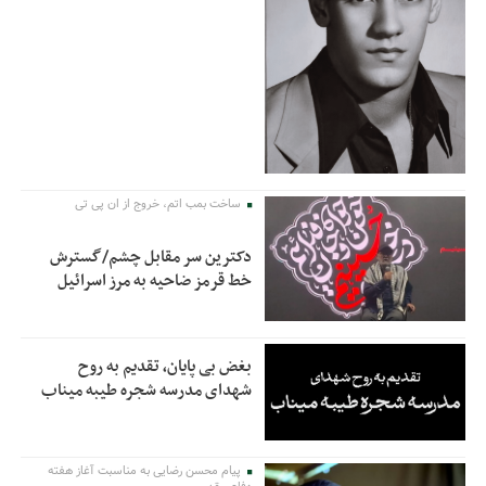
ساخت بمب اتم، خروج از ان پی تی
دکترین سر مقابل چشم/گسترش
خط قرمز ضاحیه به مرز اسرائیل
بغض بی پایان، تقدیم به روح
شهدای مدرسه شجره طیبه میناب
پیام محسن رضایی به مناسبت آغاز هفته