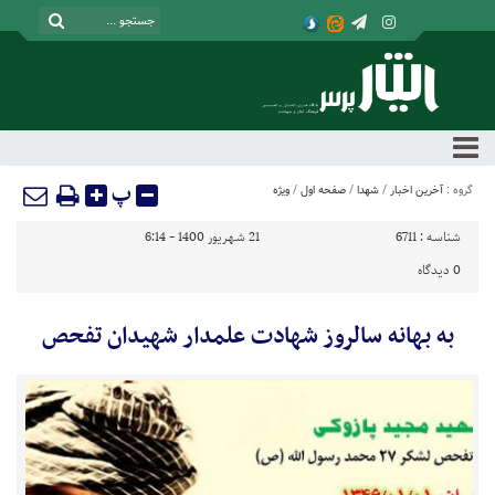
پ
گروه :
آخرین اخبار
/
شهدا
/
صفحه اول
/
ویژه
شناسه :
6711
21 شهریور 1400 - 6:14
0
دیدگاه
به بهانه سالروز شهادت علمدار شهيدان تفحص