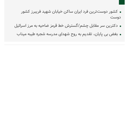
کشور دوست‌ترین فرد ایران ساکن خیابان شهید فریبرز کشور
دوست
دکترین سر مقابل چشم/گسترش خط قرمز ضاحیه به مرز اسرائیل
بغض بی پایان، تقدیم به روح شهدای مدرسه شجره طیبه میناب