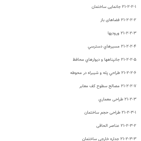
۲۱-۲-۲-۱ جانمایی ساختمان
۲۱-۲-۲-۲ فضاهای باز
۲۱-۲-۲-۳ ورودي⁭ها
۲۱-۲-۲-۴ مسيرهاي دسترسي
۲۱-۲-۲-۵ جان⁭پناه⁭ها و ديوارهاي محافظ
۲۱-۲-۲-۶ طراحي پله و شیبراه در محوطه
۲۱-۲-۲-۷ مصالح سطوح کف معابر
۲۱-۲-۳ طراحی معماري
۲۱-۲-۳-۱ طراحی حجم ساختمان
۲۱-۲-۳-۲ عناصر الحاقی
۲۱-۲-۳-۳ جداره خارجي ساختمان