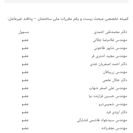
کمیته تخصصی مبحث بیست و یکم مقررات ملی ساختمان – پدافند غیرعامل:
دکتر محمدتقی احمدی
مسوول
مهندس غلامرضا جلالی
عضو
مهندس شاپور طاحونی
عضو
مهندس مجید اشتری فر
عضو
دکتر احمد اصغریان جدی
عضو
مهندس زریبافان
عضو
دکتر جلال نخعی
عضو
مهندس علی اصغر شهاب
عضو
مهندس حسین فرازنده نیا
عضو
مهندس شعیبی‌درو
عضو
دکتر ایزدی فرد
عضو
مهندس سیدجواد هاشمی فشارکی
عضو
مهندس نجف‌زاده
عضو