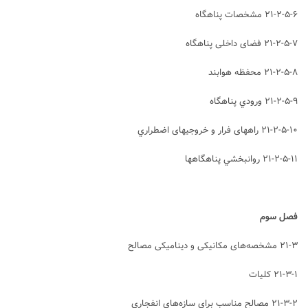
۲۱-۲-۵-۶ مشخصات پناهگاه
۲۱-۲-۵-۷ فضای داخلی پناهگاه
۲۱-۲-۵-۸ محفظه هوابند
۲۱-۲-۵-۹ ورودي پناهگاه
۲۱-۲-۵-۱۰ راههای فرار و خروجيهای اضطراري
۲۱-۲-۵-۱۱ روانبخشي پناهگاه⁭ها
فصل سوم
۲۱-۳ مشخصه‌های مکانیکی و دینامیکی مصالح
۲۱-۳-۱ کلیات
۲۱-۳-۲ مصالح مناسب برای سازه‌های انفجاری