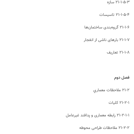
۲۱-۱-۵-۳ سازه
۲۱-۱-۵-۴ تاسیسات
۲۱-۱-۶ گروه‌بندی ساختمان‌ها
۲۱-۱-۷ بارهای ناشی از انفجار
۲۱-۱-۸ تعاريف
فصل دوم
۲۱-۲ ملاحظات معماري
۲۱-۲-۱ کلیات
۲۱-۲-۱-۱ رابطه معماری و پدافند غیرعامل
۲۱-۲-۲ ملاحظات طراحی محوطه