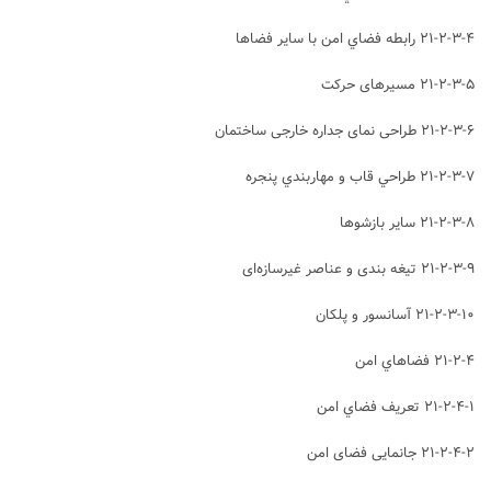
۲۱-۲-۳-۴ رابطه فضاي امن با سایر فضاها
۲۱-۲-۳-۵ مسیرهای حرکت
۲۱-۲-۳-۶ طراحی نمای جداره خارجی ساختمان‌
۲۱-۲-۳-۷ طراحي قاب و مهاربندي پنجره
۲۱-۲-۳-۸ سایر بازشوها
۲۱-۲-۳-۹ تیغه بندی و عناصر غیرسازه‌ای
۲۱-۲-۳-۱۰ آسانسور و پلکان
۲۱-۲-۴ فضاهاي امن
۲۱-۲-۴-۱ تعريف فضاي امن
۲۱-۲-۴-۲ جانمایی فضای امن