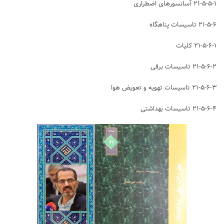
۲۱-۵-۵-۱ آسانسورهای اضطراری
۲۱-۵-۶ تاسیسات پناهگاه
۲۱-۵-۶-۱ کلیات
۲۱-۵-۶-۲ تاسیسات برقی
۲۱-۵-۶-۳ تاسیسات تهویه و تعویض هوا
۲۱-۵-۶-۴ تاسیسات بهداشتی