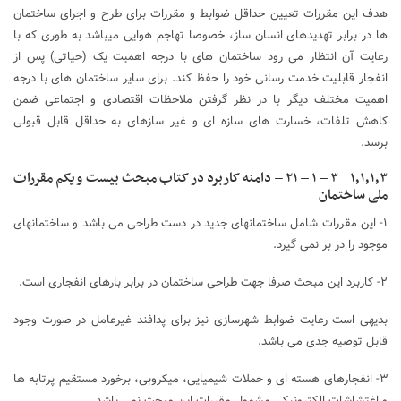
هدف این مقررات تعیین حداقل ضوابط و مقررات برای طرح و اجرای ساختمان
ها در برابر تهدیدهای انسان ساز، خصوصا تهاجم هوایی میباشد به طوری که با
رعایت آن انتظار می رود ساختمان های با درجه اهمیت یک (حیاتی) پس از
انفجار قابلیت خدمت رسانی خود را حفظ کند. برای سایر ساختمان های با درجه
اهمیت مختلف دیگر با در نظر گرفتن ملاحظات اقتصادی و اجتماعی ضمن
کاهش تلفات، خسارت های سازه ای و غیر سازهای به حداقل قابل قبولی
برسد.
۱٫۱٫۱٫۳ ۳ – ۱ – ۲۱ – دامنه کاربرد در کتاب مبحث بیست و یکم مقررات
ملی ساختمان
۱- این مقررات شامل ساختمانهای جدید در دست طراحی می باشد و ساختمانهای
موجود را در بر نمی گیرد.
٢- کاربرد این مبحث صرفا جهت طراحی ساختمان در برابر بارهای انفجاری است.
بدیهی است رعایت ضوابط شهرسازی نیز برای پدافند غیرعامل در صورت وجود
قابل توصیه جدی می باشد.
٣- انفجارهای هسته ای و حملات شیمیایی، میکروبی، برخورد مستقیم پرتابه ها
و اغتشاشات الکترونیکی مشمول مقررات این مبحث نمی باشد.