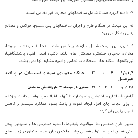
۴- دامنه کاربرد عمدتا شامل ساختمانهای متعارف غیر نظامی است.
۵- این مبحث در هنگام طرح و اجرای ساختمانهای بتن مسلح، فولادی و مصالح
بنایی به کار می رود.
۶- کاربرد این مبحث شامل سازه های خاص مانند سدها، آب بندها، سیلوها،
مخازن، برجهای صنعتی، دودکش های بلند، دکلها، ابنیه راهها، پالایشگاهها،
نیروگاهها، اسکله ها، استحکامات نظامی و ابنیه مشابه آنها نمی باشد.
۱٫۱٫۱٫۴ ۴ – ۱ – ۲۱ – جایگاه معماری، سازه و تاسیسات در پدافند
غیرعامل
۱٫۱٫۱٫۴٫۱ ۱ – ۴ – ۱ – ۲۱ -معماری در مبحث ۲۱ مقررات ملی ساختمان
آرایش فضاهای ساختمانی و نحوه ارتباط آنها با اطراف می تواند امکانات ویژه ای
را برای نجات جان افراد ایجاد نموده و باعث بهبود عملکرد سیستم و کاهش
آسیب پذیری آن گردد.
تعیین طرح هندسی بنا، موقعیت بازشوها، ا نحوه دسترسی ها و همچنین پیش
بینی فضای امن به عنوان فضایی چند عملکردی برای هر ساختمان در زمان صلح