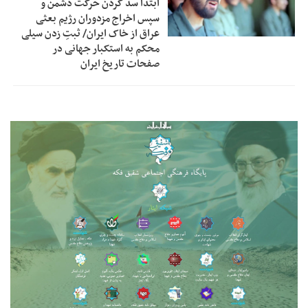
ابتدا سد کردن حرکت دشمن و
سپس اخراج مزدوران رژیم بعثی
عراق از خاک ایران/ ثبتِ زدن سیلی
محکم به استکبار جهانی در
صفحات تاریخ ایران