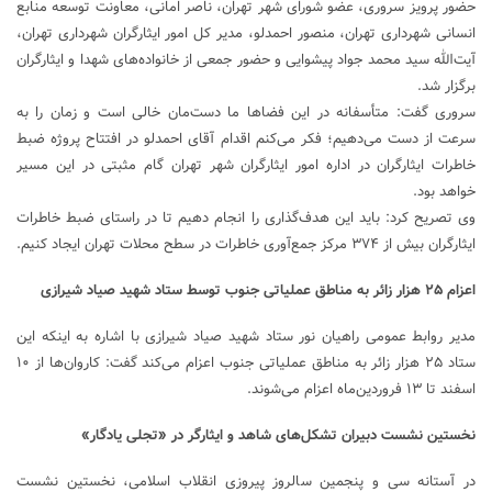
حضور پرویز سروری، عضو شورای شهر تهران، ناصر امانی، معاونت توسعه منابع
انسانی شهرداری تهران، منصور احمدلو، مدیر کل امور ایثارگران شهرداری تهران،
آیت‌الله سید محمد جواد پیشوایی و حضور جمعی از خانواده‌های شهدا و ایثارگران
برگزار شد.
سروری گفت: متأسفانه در این فضاها ما دست‌مان خالی است و زمان را به
سرعت از دست می‌دهیم؛ فکر می‌کنم اقدام آقای احمدلو در افتتاح پروژه ضبط
خاطرات ایثارگران در اداره امور ایثارگران شهر تهران گام مثبتی در این مسیر
خواهد بود.
وی تصریح کرد: باید این هدف‌گذاری را انجام دهیم تا در راستای ضبط خاطرات
ایثارگران بیش از ۳۷۴ مرکز جمع‌آوری خاطرات در سطح محلات تهران ایجاد کنیم.
اعزام ۲۵ هزار زائر به مناطق عملیاتی جنوب توسط ستاد شهید صیاد شیرازی
مدیر روابط عمومی راهیان‌ نور ستاد شهید صیاد شیرازی با اشاره به اینکه این
ستاد ۲۵ هزار زائر به مناطق عملیاتی جنوب اعزام می‌کند گفت: کاروان‌ها از ۱۰
اسفند تا ۱۳ فروردین‌ماه اعزام می‌شوند.
نخستین نشست دبیران تشکل‌های شاهد و ایثارگر در «تجلی یادگار»
در آستانه سی و پنجمین سالروز پیروزی انقلاب اسلامی، نخستین نشست