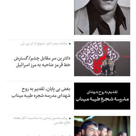
ساخت بمب اتم، خروج از ان پی تی
دکترین سر مقابل چشم/گسترش
خط قرمز ضاحیه به مرز اسرائیل
بغض بی پایان، تقدیم به روح
شهدای مدرسه شجره طیبه میناب
پیام محسن رضایی به مناسبت آغاز هفته
دفاع مقدس