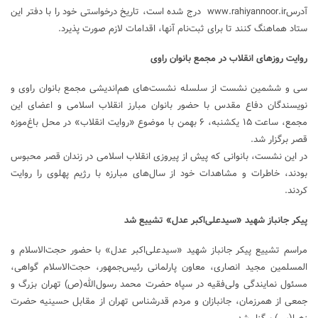
آدرسwww.rahiyannoor.ir درج شده است، تاریخ درخواستی خود را با دفتر این
ستاد هماهنگ کنند تا برای ثبت‌نام آنها، اقدامات لازم صورت پذیرد.
روایت روزهای انقلاب در مجمع بانوان راوی
سی و ششمین نشست از سلسله نشست‌های هم‌اندیشی مجمع بانوان راوی و
نویسندگان دفاع مقدس با حضور بانوان مبارز انقلاب اسلامی و اعضای این
مجمع، ساعت ۱۵ یکشنبه، ۶ بهمن‌ با موضوع «روایت انقلاب» در محل باغ‌موزه
قصر برگزار شد.
در این نشست، بانوانی که پیش از پیروزی انقلاب اسلامی در زندان قصر محبوس
بودند، خاطرات و مشاهدات خود از سال‌های مبارزه با رژیم پهلوی را روایت
کردند.
پیکر جانباز شهید «سیدعلی‌اکبر عدل» تشییع شد
مراسم تشییع پیکر جانباز شهید «سیدعلی‌اکبر عدل» با حضور حجت‌الاسلام و
المسلمین مجید انصاری، معاون پارلمانی رئیس‌جمهور، حجت‌الاسلام گواهی،
مسئول نمایندگی ولی‌فقیه در سپاه حضرت محمد‌ رسول‌الله(ص) تهران بزرگ و
جمعی از همرزمان، جانبازان و مردم قدرشناس تهران از مقابل حسینیه حضرت