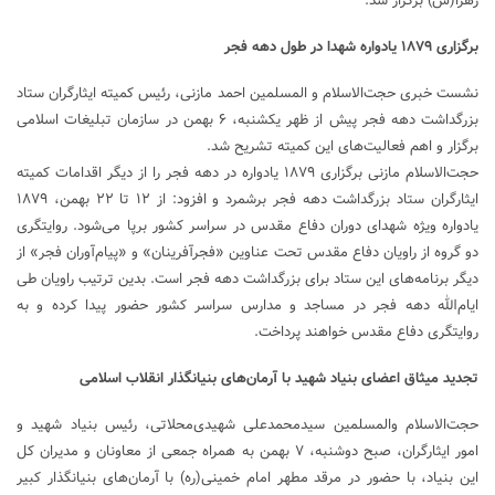
زهرا(س) برگزار شد.
برگزاری ۱۸۷۹ یادواره شهدا در طول دهه فجر
نشست خبری حجت‌الاسلام و المسلمین احمد مازنی، رئیس کمیته ایثارگران ستاد
بزرگداشت دهه فجر پیش از ظهر یکشنبه، ۶ بهمن‌ در سازمان تبلیغات اسلامی
برگزار و اهم فعالیت‌های این کمیته تشریح شد.
حجت‌الاسلام مازنی برگزاری ۱۸۷۹ یادواره در دهه فجر را از دیگر اقدامات کمیته
ایثارگران ستاد بزرگداشت دهه فجر برشمرد و افزود: از ۱۲ تا ۲۲ بهمن، ۱۸۷۹
یادواره ویژه شهدای دوران دفاع مقدس در سراسر کشور برپا می‌شود. روایتگری
دو گروه از راویان دفاع مقدس تحت عناوین «فجرآفرینان» و «پیام‌آوران فجر» از
دیگر برنامه‌های این ستاد برای بزرگداشت دهه فجر است. بدین ترتیب راویان طی
ایام‌الله دهه فجر در مساجد و مدارس سراسر کشور حضور پیدا کرده و به
روایتگری دفاع مقدس خواهند پرداخت.
تجدید میثاق اعضای بنیاد شهید با آرمان‌های بنیانگذار انقلاب اسلامی
حجت‌الاسلام والمسلمین سیدمحمدعلی شهیدی‌محلاتی، رئیس بنیاد شهید و
امور ایثارگران، صبح دوشنبه، ۷ بهمن به همراه جمعی از معاونان و مدیران‌ کل
این بنیاد، با حضور در مرقد مطهر امام خمینی(ره) با آرمان‌های بنیانگذار کبیر