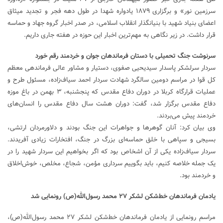
سرزمین نور» و برگزاری ۱۸۷۹ یادواره شهدا در طول دهه فجر و تجدید میثاق
اعضای بنیاد شهید با بنیانگذار انقلاب اسلامی، در صدر اخبار گروه جهاد و حماسه
قرار داشت. در زیر نگاهی به مهم‌ترین اخبار این حوزه در هفته جاری داریم.
سرنوشت جنگ تحمیلی با دستان فرماندهان جوان و خردمند رقم خورد
سردار سرلشکر پاسدار سیدیحیی صفوی، دستیار و مشاور عالی فرماندهی معظم
کل قوا در مراسم دومین سالگرد شهادت سردار احمد سیاف‌زاده، مسئول طرح و
عملیات قرارگاه کربلا در دوران دفاع مقدس که پنجشنبه، ۳ بهمن در باغ موزه
دفاع مقدس برگزار شد، گفت: دوران هشت سال دفاع مقدس را انسان‌های
خردمند پیش می‌بردند.
وی بیان کرد: آنان گوهرها و جواهرات این جنگ بودند و دلاورمردان ارتشی،
بسیجی و سپاهی با خلق حماسه‌ای بزرگ در جنگ، افتخارات زیادی آفریدند.
سردار سیاف‌زاده یکی از آن اشخاص بود که اگر بخواهیم این سردار شهید را در
یک جمله خلاصه کنیم، باید بگوییم سرداری مؤمن، شجاع، مخلص، خوش‌اخلاق
و خردمند بود.
یادمان فرماندهان خط‌‌شکن لشکر ۲۷ محمد رسول‌الله(ص) رونمایی شد
مراسم رونمایی از یادمان فرماندهان خط‌شکن لشکر ۲۷ محمد رسول‌الله(ص)،