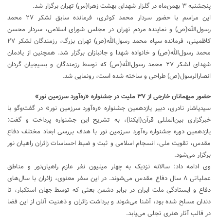
پنجشنبه ۳ بهمن‌ماه در گلزار شهدای بهشت زهرا(س) تهران برگزار شد.
این مراسم با حضور سردار محمد کوثری، فرمانده سابق لشکر ۲۷ محمد
رسول‌الله(ص) و نماینده مردم تهران در مجلس شورای اسلامی، سردار محسن
کاظمینی، فرمانده سپاه محمد رسول‌الله(ص) تهران بزرگ، رزمندگان لشکر ۲۷
محمد رسول‌الله(ص) و خانواده شهدا و جانبازان برگزار شد. همچنین از یادمان
شهدای لشکر ۲۷ محمد رسول‌الله(ص) که توسط رزمندگان و بسیجیان گردان
انصارالرسول(ص) طراحی و ساخته شده است، رونمایی شد.
حضور میهمانان خارجی از ۳۷ ملیت در جشنواره «ره‌آورد سرزمین نور»
سیدیاشار نادری، دبیر یازدهمین جشنواره «ره‌آورد سرزمین نور» در گفت‌وگو با
خبرگزاری بین‌المللی قرآن(ایکنا)، به تشریح این جشنواره پرداخت و گفت:
یازدهمین دوره جشنواره ره‌آورد سرزمین نور با هدف بررسی ابعاد مختلف دفاع
مقدس، تقویت ملی، انسجام اسلامی و ثبت و ضبط احساسات زائران راهیان نور
برگزار می‌شود.
وی ادامه داد: سالانه نزدیک به چهار میلیون نفر عازم راهیان‌نور و مناطق
عملیاتی ۸ سال دفاع مقدس می‌شوند. در این سفر معنوی، زائران با سال‌های
دفاع و ایستادگی ملت ایران در برابر دشمن بعثی که توسط جهان استکبار، تا
دندان مسلح شده بود، آشنا می‌شوند و برداشت زائران و ذهنیت آنان از این فضا
در قالب آثار هنری تجلی می‌یابد.