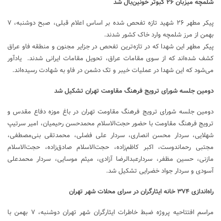
شلمچه میزبان ۲۶ کبوتر خونین‌بال شد
پیکر مطهر ۲۶ شهید تازه تفحص شده بر اساس اعلام قبلی، صبح دوشنبه، ۷
بهمن از مرز شلمچه وارد خاک کشور شدند.
پیکر مطهر این شهدا که در تازه‌ترین تفحص در جزایر مجنون و منطقه فاو عراق
کشف شده‌‌اند که از سوی مقامات عراق، تحویل مقامات ایرانی شدند. یادآور
می‌شود که این شهدا در عملیات خیبر و تک دشمن در فاو به شهادت رسیده‌اند.
دومین جلسه شورای ترویج فرهنگ مقاومت تهران تشکیل شد
دومین جلسه شورای ترویج فرهنگ مقاومت تهران در باغ موزه دفاع مقدس و
ترویج فرهنگ مقاومت با حضور حجت‌الاسلام محمدحسن رحیمیان، امیر سرتیپ
شهلایی، سردار محسن انصاری، سردار علی فضلی، محمدتقی بنی‌مصطفی،
مجتبی رحماندوست، اکبر کاظم‌زاده، حجت‌الاسلام صادق‌زاده، حجت‌الاسلام
مازنی، حسین مظفر، سردارعبدالرضا آزادی، میثم موسایی، سردار محمدعلی
آسودی و سردار جواد خضرایی تشکیل شد.
راه‌اندازی ۳۷۴ خانه‌ ایثارگران در سرای محلات شهر تهران
مراسم افتتاحیه پروژه ضبط خاطرات ایثارگران شهر تهران دوشنبه، ۷ بهمن با