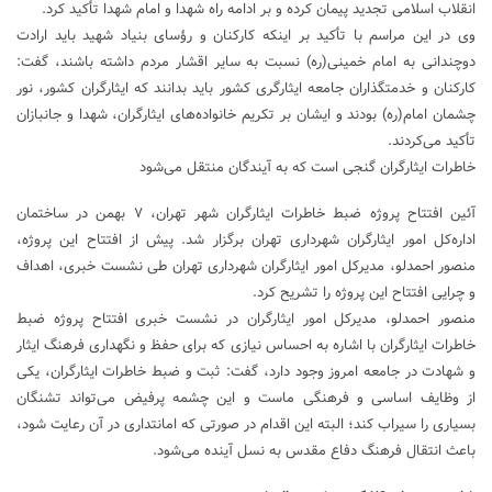
انقلاب اسلامی تجدید پیمان کرده و بر ادامه راه شهدا و امام شهدا تأکید کرد.
وی در این مراسم با تأکید بر اینکه کارکنان و رؤسای بنیاد شهید باید ارادت
دوچندانی به امام خمینی(ره) نسبت به سایر اقشار مردم داشته باشند، گفت:
کارکنان و خدمتگذاران جامعه ایثارگری کشور باید بدانند که ایثارگران کشور، نور
چشمان امام(ره) بودند و ایشان بر تکریم خانواده‌های ایثارگران، شهدا و جانبازان
تأکید می‌کردند.
خاطرات ایثارگران گنجی است که به آیندگان منتقل می‌شود
آئین افتتاح پروژه ضبط خاطرات ایثارگران شهر تهران، ۷ بهمن در ساختمان
اداره‌کل امور ایثارگران شهرداری تهران برگزار شد. پیش از افتتاح این پروژه،
منصور احمدلو، مدیرکل امور ایثارگران شهرداری تهران طی نشست خبری، اهداف
و چرایی افتتاح این پروژه را تشریح کرد.
منصور احمدلو، مدیرکل امور ایثارگران در نشست خبری افتتاح پروژه ضبط
خاطرات ایثارگران با اشاره به احساس نیازی که برای حفظ و نگهداری فرهنگ ایثار
و شهادت در جامعه امروز وجود دارد، گفت: ثبت و ضبط خاطرات ایثارگران، یکی
از وظایف اساسی و فرهنگی ماست و این چشمه پرفیض می‌تواند تشنگان
بسیاری را سیراب کند؛ البته این اقدام در صورتی که امانتداری در آن رعایت شود،
باعث انتقال فرهنگ دفاع مقدس به نسل‌ آینده می‌شود.