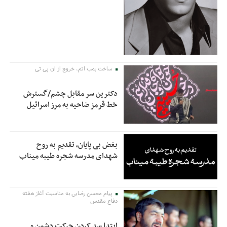
ساخت بمب اتم، خروج از ان پی تی
دکترین سر مقابل چشم/گسترش
خط قرمز ضاحیه به مرز اسرائیل
بغض بی پایان، تقدیم به روح
شهدای مدرسه شجره طیبه میناب
پیام محسن رضایی به مناسبت آغاز هفته
دفاع مقدس
ابتدا سد کردن حرکت دشمن و