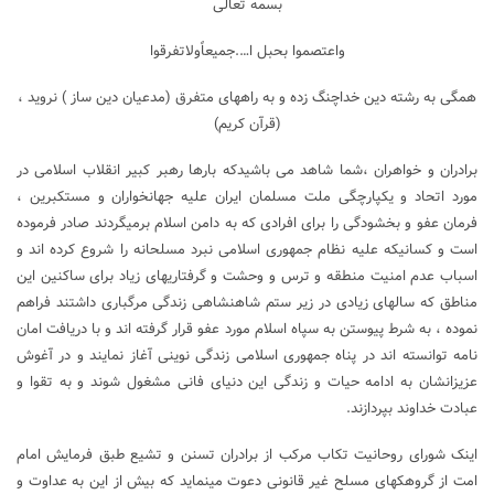
بسمه تعالی
واعتصموا بحبل ا….جمیعاًولاتفرقوا
همگی به رشته دین خداچنگ زده و به راههای متفرق (مدعیان دین ساز ) نروید ،
(قرآن کریم)
برادران و خواهران ،شما شاهد می باشیدکه بارها رهبر کبیر انقلاب اسلامی در
مورد اتحاد و یکپارچگی ملت مسلمان ایران علیه جهانخواران و مستکبرین ،
فرمان عفو و بخشودگی را برای افرادی که به دامن اسلام برمیگردند صادر فرموده
است و کسانیکه علیه نظام جمهوری اسلامی نبرد مسلحانه را شروع کرده اند و
اسباب عدم امنیت منطقه و ترس و وحشت و گرفتاریهای زیاد برای ساکنین این
مناطق که سالهای زیادی در زیر ستم شاهنشاهی زندگی مرگباری داشتند فراهم
نموده ، به شرط پیوستن به سپاه اسلام مورد عفو قرار گرفته اند و با دریافت امان
نامه توانسته اند در پناه جمهوری اسلامی زندگی نوینی آغاز نمایند و در آغوش
عزیزانشان به ادامه حیات و زندگی این دنیای فانی مشغول شوند و به تقوا و
عبادت خداوند بپردازند.
اینک شورای روحانیت تکاب مرکب از برادران تسنن و تشیع طبق فرمایش امام
امت از گروهکهای مسلح غیر قانونی دعوت مینماید که بیش از این به عداوت و