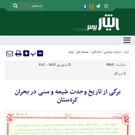
پ
گروه :
ادبیات پایداری
/
ایثارگران
/
صفحه اول
/
ویژه
شناسه :
6649
18 شهریور 1400 - 6:42
0
دیدگاه
برگی از تاریخ وحدت شیعه و سنی در بحران
کردستان