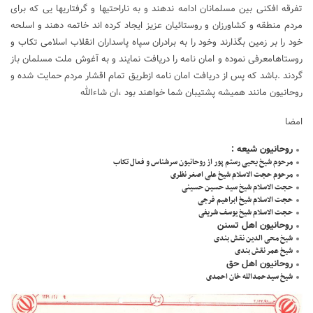
تفرقه افکنی بین مسلمانان ادامه ندهند و به ناراحتیها و گرفتاریها یی که برای
مردم منطقه و کشاورزان و روستائیان عزیز ایجاد کرده اند خاتمه دهند و اسلحه
خود را بر زمین بگذارند وخود را به برادران سپاه پاسداران انقلاب اسلامی تکاب و
روستاهامعرفی نموده و امان نامه را دریافت نمایند و به آغوش ملت مسلمان باز
گردند .باشد که پس از دریافت امان نامه ازطریق تمام اقشار مردم حمایت شده و
روحانیون مانند همیشه پشتیبان شما خواهند بود ،ان شاءالله
امضا
روحانیون شیعه :
مرحوم شیخ یحیی رستم پور از روحانیون سرشناس و فعال تکاب
مرحوم حجت الاسلام شیخ علی اصغر نظری
حجت الاسلام شیخ سید حسین حسینی
حجت الاسلام شیخ ابراهیم فرجی
حجت الاسلام شیخ یوسف شریفی
روحانیون اهل تسنن
شیخ محی الدین نقش بندی
شیخ عمر نقش بندی
روحانیون اهل حق
شیخ سیدحمدالله خان احمدی