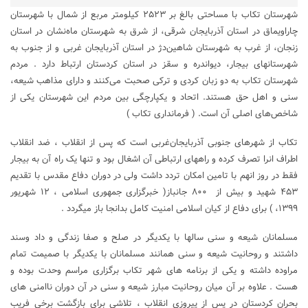
شهرستان تکاب با مساحتی بالغ بر ۲۵۲۳ کیلومتر مربع از شمال با شهرستان
چاراویماق در استان آذربایجان شرقی، از شرق به شهرستان ماه‌نشان در استان
زنجان، از غرب به شهرستان شاهین‌دژ در استان آذربایجان غربی و از جنوب به
شهرستانهای بیجار، دیواندره و سقز در استان کردستان ارتباط دارد . مردم
شهرستان تکاب به دو زبان کردی و ترکی صحبت می‌کنند و دارای مذاهب شیعه،
سنی و اهل حق هستند. اتحاد و یکپارچگی بین مردم این شهرستان یکی از
شاخص‌های اصلی آن است. ( فرمانداری تکاب )
تکاب از شهرهای جنوبی آذربایجان‌غربی است که پس از انقلاب ، ضد انقلاب
اطراف انرا تصرف کرده و راههای ارتباطی آن اشغال بود و تنها یک راه آن به بیجار
فقط در روز انهم با تامین امکان تردد داشت ولی در دوران دفاع مقدس با تقدیم
۴۵۳ شهید و بیش از ۸۰۰ جانباز( خبرگزاری جمهوری اسلامی ، ۱۲ شهریور
۱۳۹۹، ) برای دفاع از کیان اسلامی امنیت کامل بدانجا باز میگردد .
مسلمانان شیعه و سنی سالها با یکدیگر در صلح و صفا زندگی و داد وسند
داشتند و روحانیت شیعه و سنی همانند مسلمانان با یکدیگر با صمیمت تمام
مراوده داشته و یکی از برنامه های شهر تکاب برگزاری مراسم وحدت بوده و
هست . علاوه بر آن میان روحانیت مبارز شیعه و سنی در آن دوران ناامنی های
بحران کردستان در پس از پیروزی انقلاب ، تلاشی برای بازگشت برخی فریب