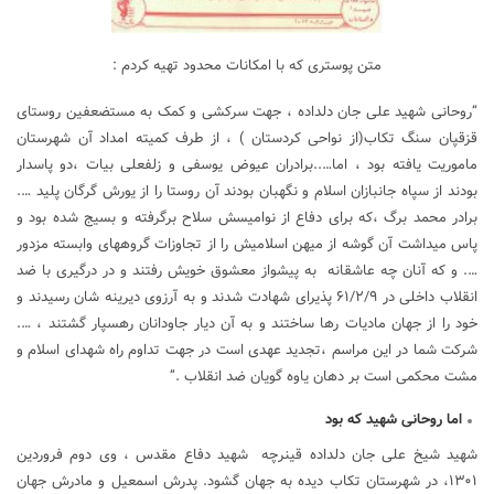
متن پوستری که با امکانات محدود تهیه کردم :
“روحانی شهید علی جان دلداده ، جهت سرکشی و کمک به مستضعفین روستای
قزقپان سنگ تکاب(از نواحی کردستان ) ، از طرف کمیته امداد آن شهرستان
ماموریت یافته بود ، اما…..برادران عیوض یوسفی و زلفعلی بیات ،دو پاسدار
بودند از سپاه جانبازان اسلام و نگهبان بودند آن روستا را از یورش گرگان پلید ….
برادر محمد برگ ،که برای دفاع از نوامیسش سلاح برگرفته و بسیج شده بود و
پاس میداشت آن گوشه از میهن اسلامیش را از تجاوزات گروههای وابسته مزدور
…. و که آنان چه عاشقانه به پیشواز معشوق خویش رفتند و در درگیری با ضد
انقلاب داخلی در ۶۱/۲/۹ پذیرای شهادت شدند و به آرزوی دیرینه شان رسیدند و
خود را از جهان مادیات رها ساختند و به آن دیار جاودانان رهسپار گشتند ، ….
شرکت شما در این مراسم ،تجدید عهدی است در جهت تداوم راه شهدای اسلام و
مشت محکمی است بر دهان یاوه گویان ضد انقلاب .”
اما روحانی شهید که بود
شهید شیخ علی جان دلداده قینرچه شهید دفاع مقدس ، وی دوم فروردين
۱۳۰۱، در شهرستان تكاب ديده به جهان گشود. پدرش اسمعيل و مادرش جهان