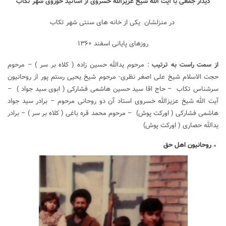
دیدار جمعی با آیت الله شیخ عزیزالله خسروی از اساتید حوزوی شهر تکاب
در منزلشان یکی از خانه های سنتی شهر تکاب
روزهای پایانی اسفند ۱۳۶۰
از سمت راست به ترتیب
: مرحوم یدالله حسین زاده ( کلاه بر سر ) – مرحوم
حجت الاسلام شیخ علی اصغر نظری- مرحوم شیخ یحیی رستم پور از روحانیون
سرشناس تکاب – حاج اقا سید حسین هاشمی فشارکی ( ابوی سید جواد ) –
آیت الله شیخ عزیزالله خسروی استاد آن دو روحانی مرحوم – برادر سید جواد
هاشمی فشارکی ( اورکت پوش) – مرحوم محمد قره باغی ( کلاه بر سر ) – برادر
یدالله حصاری ( اورکت پوش)
روحانیون اهل حق