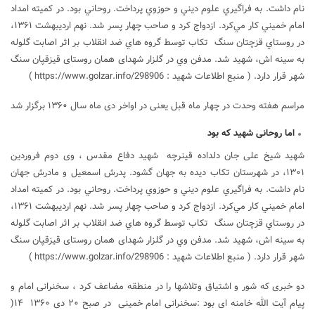
نام داشت. به فراگيري علوم ديني و حوزوي پرداخت. روحاني بود. در كميته امداد
امام خميني كار مي‌كرد. ازدواج كرد و صاحب چهار پسر شد. نهم ارديبهشت ۱۳۶۱،
در روستاي قزچتان سنگ تكاب توسط گروه هاي ضد انقلاب بر اثر اصابت گلوله
به سينه اش، شهيد شد. مدفن وي در گلزار شهدای همان روستای قیزقپان سنگ
شهر قرار دارد. ( منبع اطلاعات شهید :
https://www.golzar.info/298906
)
مراسم هفته وحدت در چهار ماه قبل یعنی در اواخر دی ماه سال ۱۳۶۰ برگزار شد
اما روحانی شهید که بود
شهید شیخ علی جان دلداده قینرچه شهید دفاع مقدس ، وی دوم فروردين
۱۳۰۱، در شهرستان تكاب ديده به جهان گشود. پدرش اسمعيل و مادرش جهان
نام داشت. به فراگيري علوم ديني و حوزوي پرداخت. روحاني بود. در كميته امداد
امام خميني كار مي‌كرد. ازدواج كرد و صاحب چهار پسر شد. نهم ارديبهشت ۱۳۶۱،
در روستاي قزچتان سنگ تكاب توسط گروه هاي ضد انقلاب بر اثر اصابت گلوله
به سينه اش، شهيد شد. مدفن وي در گلزار شهدای همان روستای قیزقپان سنگ
شهر قرار دارد. ( منبع اطلاعات شهید :
https://www.golzar.info/298906
)
دو خبری که شور و اشتیاق وتلاشها را در منطقه مضاعف کرد ، سخنرانی امام و
پیام آیت الله خامنه ای بود :سخنرانی امام خمینی در صبح ۲۰ دی ۱۳۶۰ ۱۴(