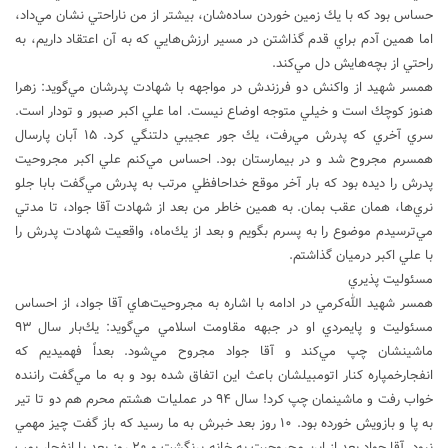
حساس بود كه با يك زمين خوردن ساده‌شان، بيشتر از من ناراحتي نشان مي‌داد،
اما همين آدم براي قدم گذاشتن در مسير ارزش‌هايي كه به آن اعتقاد داريم، به
راحتي از بچه‌هايش دل مي‌كند.
همسر شهيد از واكنش دو فرزندش در مواجهه با شهادت پدرشان مي‌گويد: زهرا
هنوز كوچك است و خيلي متوجه اوضاع نيست. اما علي اكبر صبور و تودار است.
سري آخري كه پدرش مي‌رفت، يك جور عجيبي دلتنگي كرد. ۱۵ آبان پارسال
همسرم مجروح شد و در بيمارستان بود. احساس مي‌كنم علي اكبر مجروحيت
پدرش را ديده بود كه بار آخر موقع خداحافظي مرتب به پدرش مي‌گفت بابا جلو
نري‌ها، همان عقب بمان. به همين خاطر من بعد از شهادت آقا جواد، تا مدتي
مي‌ترسيدم موضوع را به پسرم بگويم و بعد از يك‌ماه، واقعيت شهادت پدرش را
با علي اكبر درميان گذاشتم.
مسئوليت پذيري
همسر شهيد الله‌كرمي در ادامه با اشاره به مجروحيت‌هاي آقا جواد، از احساس
مسئوليت و پايمردي او در جبهه مقاومت اسلامي مي‌گويد: يك‌بار سال ۹۳
ماشينشان چپ مي‌كند و آقا جواد مجروح مي‌شود. بعداً فهميديم كه
انفجارخمپاره كنار اتومبيلشان باعث اين اتفاق شده بود و به ما مي‌گفت راننده
خواب رفت و ماشينمان چپ كرد! سال ۹۴ در عمليات هشتم محرم هم دو تا تير
به پا و بازويش خورده بود. ۱۰ روز بعد خبرش به ما رسيد كه باز گفت چيز مهمي
نبود. آقا جواد بعد از اين مجروحيت به خانه برنگشت و ۲۰ روز بعد با انفجار بمب