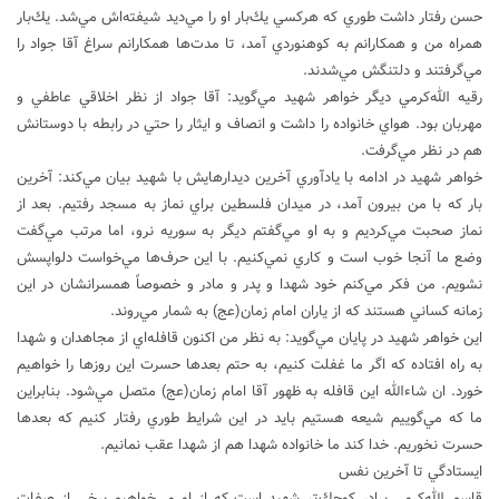
حسن رفتار داشت طوري كه هركسي يك‌بار او را مي‌ديد شيفته‌اش مي‌شد. يك‌بار
همراه من و همكارانم به كوهنوردي آمد، تا مدت‌ها همكارانم سراغ آقا جواد را
مي‌گرفتند و دلتنگش مي‌شدند.
رقيه الله‌كرمي ديگر خواهر شهيد مي‌گويد: آقا جواد از نظر اخلاقي عاطفي و
مهربان بود. هواي خانواده را داشت و انصاف و ايثار را حتي در رابطه با دوستانش
هم در نظر مي‌گرفت.
خواهر شهيد در ادامه با يادآوري آخرين ديدارهايش با شهيد بيان مي‌كند: آخرين
بار كه با من بيرون آمد، در ميدان فلسطين براي نماز به مسجد رفتيم. بعد از
نماز صحبت مي‌كرديم و به او مي‌گفتم ديگر به سوريه نرو، اما مرتب مي‌گفت
وضع ما آنجا خوب است و كاري نمي‌كنيم. با اين حرف‌ها مي‌خواست دلواپسش
نشويم. من فكر مي‌كنم خود شهدا و پدر و مادر و خصوصاً همسرانشان در اين
زمانه كساني هستند كه از ياران امام زمان(عج) به شمار مي‌روند.
اين خواهر شهيد در پايان مي‌گويد: به نظر من اكنون قافله‌اي از مجاهدان و شهدا
به راه افتاده كه اگر ما غفلت كنيم، به حتم بعدها حسرت اين روزها را خواهيم
خورد. ان شاءالله اين قافله به ظهور آقا امام زمان(عج) متصل مي‌شود. بنابراين
ما كه مي‌گوييم شيعه هستيم بايد در اين شرايط طوري رفتار كنيم كه بعدها
حسرت نخوريم. خدا كند ما خانواده شهدا هم از شهدا عقب نمانيم.
ايستادگي تا آخرين نفس
قاسم الله‌كرمي برادر كوچك‌تر شهيد است كه از او مي‌خواهيم برخي از صفات