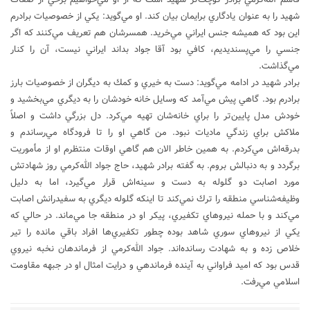
شهيد را به عنوان يادگاري برايمان بيان كند. او مي‌گويد: يكي از خصوصيات برادرم
اين بود كه هميشه جنس ايراني مي‌خريد. همسرشان هم تعريف مي‌كنند كه اگر
جنسي را مي‌پسنديديم، كافي بود آقا جواد بداند ايراني نيست، آن را كنار
مي‌گذاشت.
برادر شهيد در ادامه مي‌گويد: دست به خيري و كمك به ديگران از خصوصيات بارز
برادرم بود. گاهي پيش مي‌آمد كه وسايل خانه خودشان را به ديگري مي‌بخشيد و
خودش مدل پايين‌تر را براي خانه‌شان تهيه مي‌كرد. دل بزرگي داشت و اصلاً
ملاكش براي زندگي ماديات نبود. من گاهي او را تا فرودگاه مي‌رساندم و
بدرقه‌اش مي‌كردم. به همين خاطر الان هم گاهي اوقات منتظرم او از مأموريت
برگردد و به دنبالش بروم. به گفته برادر شهيد، حاج جواد الله‌كرمي روز شهادتش
مورد اصابت دو گلوله به دست و سينه‌اش قرار مي‌گيرد، اما به دليل
وظيفه‌شناسي منطقه را ترك نمي‌كند تا اينكه گلوله ديگري به سفيدرانش اصابت
مي‌كند و با حمله نيروهاي تكفيري، پيكر او در منطقه جا مي‌ماند. در حالي كه
يكي از نيروهاي سوري شاهد بوده چطور تكفيري‌ها افراد باقي مانده را تير
خلاص زده و به شهادت رسانده‌اند. جواد الله‌كرمي از فرماندهان نخبه نيروي
قدس بود كه اميد فراواني به آينده فرماندهي و درايت امثال او در جبهه مقاومت
اسلامي مي‌رفت.