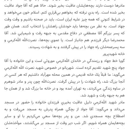
مادرها دوست دارند بچه‌هايشان عاقبت بخير شوند. حالا هم كه آقا جواد عاقبت
بخير شده است. راه بدي نرفته كه بخواهم بي‌قراري كنم. اسلام خون مي‌خواهد و
در شرايط كنوني كه همه چيز عليه ايران است، بايد در صحنه باشيم و وقت وقت
جهاد است. به نظر من بچه‌ها بايد خودشان راهشان را انتخاب كنند. همان طور
كه پسر بزرگم آقا مصطفي در دفاع مقدس به جبهه رفت و شيميايي شد. آقا
محمدرضا ديگر فرزندم هم جانباز است. يا عموي بچه‌ها، نصرت‌الله الله‌كرمي و
سه پسرعمه‌شان راه جهاد را در پيش گرفتند و به شهادت رسيدند.
خانه شهيدپرور
گويا خط جهاد و رزمندگي در خاندان الله‌كرمي موروثي است و اين خانواده با آقا
جواد پنج شهيد تقديم كرده است. شهربانو در خصوص شهيد نصرت الله الله‌كرمي
مي‌گويد: ما قبلاً يك خانه قديمي در همين محله مهرآباد داشتيم كه هر كسي در
آنجا بزرگ شد، راه شهادت را در پيش گرفت. نصرت‌الله چون پدر و مادر شوهرم
در ساوه زندگي مي‌كردند، به تهران آمده بود و در خانه ما بزرگ شد و از همان جا
هم به جبهه رفت و شهيد شد.
مادر شهيد الله‌كرمي دليل عاقبت بخيري فرزندان خانواده را حضور در مسجد
مي‌داند و مي‌گويد: آقا جواد از بچگي همراه پدرش به مسجد مي‌رفت و به
اصطلاح بچه مسجدي شد. من و پدر بچه‌ها سعي مي‌كرديم با او و ساير
بچه‌هايمان همراه شويم. اگر شب دير وقت از مسجد بر مي‌گشتند، موأخذه‌شان