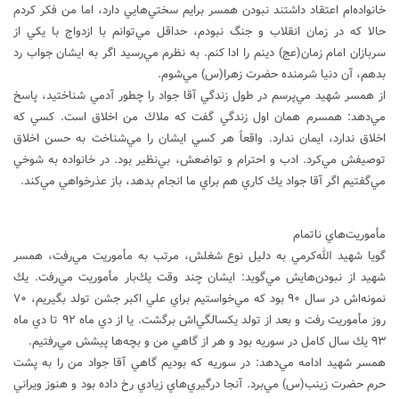
خانواده‌ام اعتقاد داشتند نبودن همسر برايم سختي‌هايي دارد، اما من فكر كردم
حالا كه در زمان انقلاب و جنگ نبودم، حداقل مي‌توانم با ازدواج با يكي از
سربازان امام زمان(عج) دينم را ادا كنم. به نظرم مي‌رسيد اگر به ايشان جواب رد
بدهم، آن دنيا شرمنده حضرت زهرا(س) مي‌شوم.
از همسر شهيد مي‌پرسم در طول زندگي آقا جواد را چطور آدمي شناختيد، پاسخ
مي‌دهد: همسرم همان اول زندگي گفت كه ملاك من اخلاق است. كسي كه
اخلاق ندارد، ايمان ندارد. واقعاً هر كسي ايشان را مي‌شناخت به حسن اخلاق
توصيفش مي‌كرد. ادب و احترام و تواضعش، بي‌نظير بود. در خانواده به شوخي
مي‌گفتيم اگر آقا جواد يك كاري هم براي ما انجام بدهد، باز عذرخواهي مي‌كند.
مأموريت‌هاي ناتمام
گويا شهيد الله‌كرمي به دليل نوع شغلش، مرتب به مأموريت مي‌رفت، همسر
شهيد از نبودن‌هايش مي‌گويد: ايشان چند وقت يك‌بار مأموريت مي‌رفت. يك
نمونه‌اش در سال ۹۰ بود كه مي‌خواستيم براي علي اكبر جشن تولد بگيريم، ۷۰
روز مأموريت رفت و بعد از تولد يكسالگي‌اش برگشت. يا از دي ماه ۹۲ تا دي ماه
۹۳ يك سال كامل در سوريه بود و هر از گاهي من و بچه‌ها پيشش مي‌رفتيم.
همسر شهيد ادامه مي‌دهد: در سوريه كه بوديم گاهي آقا جواد من را به پشت
حرم حضرت زينب(س) مي‌برد. آنجا درگيري‌هاي زيادي رخ داده بود و هنوز ويراني