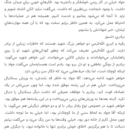
جواد خيلي در كار رزمي خوشفكر و باتجربه بود. فكرهاي خوبي براي ميدان جنگ
داشت. با وجود شجاعت بی‌نظیری که داشت، مي‌گفت نبايد الكي كشته شويم و
بايد تا آنجا كه مي‌شود بمانيم و خدمت كنيم. هميشه هم در عمليات‌ها با
احتياط عمل مي‌كرد. به همين خاطر برايم سخت بود كه با آن همه مهارت‌هاي
ايشان، خبر شهادتش را بشنوم.
برادري دلسوز
رقيه و كبري الله‌كرمي دو خواهر بزرگ شهيد هستند كه خاطرات زيبايي از برادر
دارند. كبري الله‌كرمي تعريف مي‌كند كه چطور كودكي‌هاي شهيد او را روي
پاهايشان مي‌خواباندند و برايش لالايي مي‌خواندند. اين خواهر شهيد مي‌گويد:
برادرم از بچگي عاطفي و تو دل برو بود. يادم است همسايه‌مان مي‌گفت جواد با
اينكه كوچك است، اما يك حرف‌هايي مي‌زد كه انگار سن زيادي دارد.
خواهر شهيد ادامه مي‌دهد: آقا جواد به خاطر قد بلندش، به ورزش بسكتبال
مي‌پرداخت. خيلي هم در اين رشته موفق شده بود، اما چون مربي‌اش در يك
تصادف فوت كرد، برادرم با عواطف عميقي كه داشت ديگر بسكتبال را دنبال
نكرد. البته بعدها به ورزش‌هاي رزمي مي‌پرداخت و در اين رشته‌ها هم موفق بود.
خواهر شهيد در خصوص نوع رفتار برادر با او و دو خواهر ديگرش هم مي‌گويد: با
اينكه آقا جواد به لحاظ سني از ما كوچك‌تر بود، اما خيلي به ما توجه داشت.
چون محل كارم از خانه دور بود، خيلي وقت‌ها به من زنگ مي‌زد و مي‌گفت بيايم
دنبالت تا با هم برگرديم. اخلاق خوش برادرم تنها با خانواده نبود، با ديگران هم