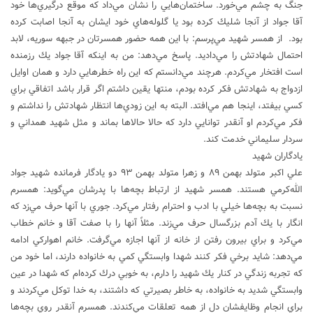
جنگ به چشم مي‌خورد. ساختمان‌هايي را نشان مي‌داد كه موقع درگيري‌ها خود
آقا جواد از آنجا شليك كرده بود يا گلوله‌هاي خود ايشان به آنجا اصابت كرده
بود. از همسر شهيد مي‌پرسم: با اين همه حضور همسرتان در جبهه سوريه، لابد
احتمال شهادتش را مي‌داديد. پاسخ مي‌دهد: من به اينكه آقا جواد يك رزمنده
است افتخار مي‌كردم. هرچند مي‌دانستم كه اين راه خطرهايي دارد و همان اوايل
ازدواج به شهادتش فكر كرده بودم، منتها يقين داشتم اگر قرار باشد اتفاقي براي
كسي بيفتد، اينجا هم مي‌افتد. البته به اين زودي‌ها انتظار شهادتش را نداشتم و
فكر مي‌كردم او آنقدر توانايي دارد كه حالا حالاها بماند و مثل شهيد همداني و
سردار سليماني خدمت كند.
يادگاران شهيد
علي اكبر متولد بهمن ۸۹ و زهرا متولد بهمن ۹۳ دو يادگار فرمانده شهيد جواد
الله‌كرمي هستند. همسر شهيد از ارتباط بچه‌ها با پدرشان مي‌گويد: همسرم
نسبت به بچه‌ها خيلي با ادب و احترام رفتار مي‌كرد. جوري با آنها حرف مي‌زد كه
انگار با يك آدم بزرگسال حرف مي‌زند. مثلاً آنها را با صفت آقا و خانم خطاب
مي‌كرد و براي بيرون رفتن از خانه از آنها اجازه مي‌گرفت. خانم اهواركي ادامه
مي‌دهد: شايد برخي فكر كنند شهدا وابستگي كمي به خانواده دارند، اما خود من
كه تجربه زندگي در كنار يك شهيد را دارم، به خوبي درك كرده‌ام كه شهدا در عين
وابستگي شديد به خانواده، به خاطر بصيرتي كه داشتند، به خدا توكل مي‌كردند و
براي انجام وظايفشان دل از همه تعلقات مي‌كندند. همسرم آنقدر روي بچه‌ها