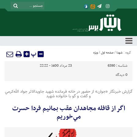
پ
گروه :
شهدا
/
صفحه اول
/
ویژه
شناسه :
6390
23 مرداد 1400 - 22:22
0
دیدگاه
گزارش خبرنگار «جوان» از حضور در خانه فرمانده شهيد جاويدالاثر جواد الله‌كرمي
و گفت و گو با خانواده شهيد
اگر از قافله مجاهدان عقب بمانيم فردا حسرت
مي‌خوريم