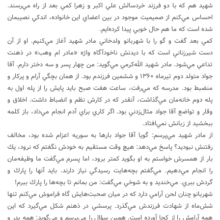
شهيد هم كه با دو فرزند خردسالش علي اكبر و زهرا كمي بعد از راه مي‌رسند.
احساس مي‌كنم از صميميت موجود در بين اعضاي اين خانواده، اندكي نصيبمان
شده است كه ما هم حال خوبي پيدا كرده‌ايم.
كمي بعد گفت و گو را با شهربانو ولدخاني مادر شهيد آغاز مي‌كنيم. او از آن
دست شيرزناني است كه با ديدنش ناخودآگاه واژه «مادر ام وهب» در ذهنت
تداعي مي‌شود. مادر شهيد الله‌كرمي مي‌گويد: من چهار پسر و سه دختر دارم. آقا
جواد متولد دوم تيرماه ۱۳۶۰ و ششمين فرزندم بود. از همان بچگي آرام و پركار و
منضبط بود. مدرسه كه مي‌رفت، ساعت هفت صبح بايد پايش را از پله اول به
پله دوم خانه‌مان مي‌گذاشت، آنقدر كه در كارش نظم و انضباط داشت. اخلاق و
وقار و تواضع آقا جواد مثال‌زدني بود. اگر كاري براي آدم انجام مي‌داد، باز كلمه
ببخشيد از زبانش نمي‌افتاد.
از مادر شهيد مي‌پرسم: گويا آقا جواد بارها به سوريه اعزام شده بود، مخالف
رفتنش نبوديد؟ پاسخ مي‌دهد: هيچ وقت مستقيم به خودش نگفتم كه نرود، يك
بار از همسرش خواستم به او بگويد كمتر برود، اما پسرم مي‌گفت ما وظيفه‌مان
را انجام مي‌دهيم. مي‌گفتم بچه‌هايت رسيدگي نياز دارند. بايد آنها را پارك و
گردش ببري. مي‌خنديد و به شوخي مي‌گفت: من بمانم تا بچه‌ها را پارك ببرم!
شهربانو چنان لحن آرامي دارد كه در ميان صحبت‌هايش گاه فراموش مي‌كنم تنها
شش‌ماه از شهادت فرزندش مي‌گذرد. پرسشي در ذهنم شكل مي‌گيرد كه اين
همه آرامش را از كجا آورده است. همين سؤال را مي‌پرسم و مي‌گويد: همه پدر و