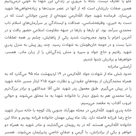
غلو يا تعارف نيست. بلكه با مروري بر زندگي اين شهدا به خوبي درمي‌يابيم
همين صفات بارزشان است كه از آنها در عصر منيت‌ها و زياده‌خواهي‌ها شهيد
مي‌سازد. فرمانده شهيد جواد الله‌كرمي نمونه‌اي از چنين جواناني است كه در
دست به خيري، وظيفه‌شناسي، صداقت و ايستادگي بر سرآرمان‌هاي اسلام ناب
محمدي سرآمد بود. او بارها و بارها در جبهه مقاومت اسلامي حضور يافت و در
آخرين اعزام با وجود مجروحيت شديد يكي از پاهايش، چشم بر همه تعلقات
دنيا بست و در حومه خان‌طومان به شهادت رسيد. چند روز پيش به منزل پدري
شهيد رفتيم و حاج جواد و سيره و منش زندگي‌اش را از زبان مادر، همسر،
خواهرها و برادرش شنوا شديم.
آرامشي مادرانه
حدود شش ماه از شهادت جواد الله‌كرمي در ۱۹ ارديبهشت ماه ۹۵ مي‌گذرد كه به
همراه محمدگزيان از بچه‌هاي عقيدتي و نظارت حوزه ۲۱۵ ايثار مسير خانه شهيد
را در پيش مي‌گيرم. طبق معمول پدر شهيد علي آقا عبداللهي و برادر بزرگ‌ترم
رضا محمدي هم به شوق ديدار با خانواده شهدا به ما محلق مي‌شوند و حوالي
غروب آفتاب به مقصد مي‌رسيم.
خانه پدري شهيد الله‌كرمي در محله مهرآباد جنوبي يك كوچه با خانه سردار شهيد
حاج رضا فرزانه فاصله دارد. يك ماه پيش مهمان خانواده فرزانه بوديم و حالا اين
خانواده الله‌كرمي هستند كه در به رويمان مي‌گشايند و مادر شهيد به همراه دو
خواهر و يكي از برادرانش، با گرمي و صفاي خاصي پذيرايمان مي‌شوند. همسر