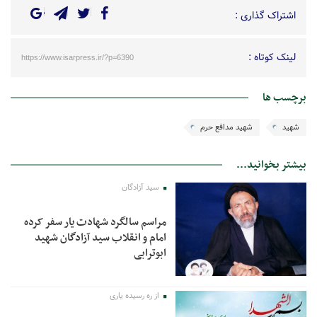
اشتراک گذاری :
لینک کوتاه :
https://www.isarpress.ir/?p=6390
برچسب ها
شهید
شهید مدافع حرم
بیشتر بخوانید...
سید آزادگان
مراسم سالگرد شهادت یار سفر کرده
امام و انقلاب سید آزادگان شهید
ابوترابی
از ره رسیده یاری