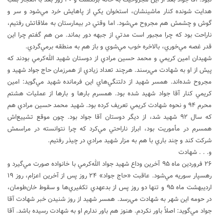
هدايت شونده كنار ماشينشان، استخوان يكي از پاهايش خرد مي‌شود و سر و
گوش و چشمش هم مجروح مي‌شود. اما وقتي در بيمارستان به ملاقاتش رفتيم،
ناراحت بود كه چرا مجبور است مدتي از جبهه دور بماند. من هم گفتم چرا اين
قدر غصه مي‌خوري، بالاخره خوب مي‌شوي و باز هم به منطقه برمي‌گردي.
شهيدان امين كريمي و محمد حسين مرادي از دوستان شهيد الله‌كرمي بودند كه
پيش از او به شهادت مي‌رسند. هرچند تعداد زيادي از همرزمان حاج جواد شهيد و
مجروح شده‌اند. همسر شهيد از دلتنگي‌هاي اين فرمانده شهيد مي‌گويد: امين
كريمي كنار آقا جواد شهيد شده بود. همسرم بارها و بارها از عمليات هشتم
محرم ۹۴ و نحوه شهادت كريمي تعريف كرده بود. شهيد محمد حسين مرادي هم
كه سال ۹۲ شهيد شد، از ديگر دوستان آقا جواد بود. چون موقع تشييع‌اش
همسرم در مأموريت بود، ابراز ناراحتي مي‌كرد كه چرا نتوانسته در مراسمش
شركت كند و چند باري با هم به مزار شهيد مرادي در چيذر رفتيم.
و. . . شهادت
۲۶ فروردين ماه ۹۵ آخرين وداع شهيد جواد الله‌كرمي با خانواده صورت مي‌گيرد و
رهسپار سوريه مي‌شود. عاقبت «حاج جواد» ۲۴ روز پس از آخرين اعزام، روز ۱۹
ارديبهشت ماه ۹۵ و تنها دو روز پس از بدعهدي تكفيري‌ها و سقوط خان‌طومان،
در حومه اين شهر به شهادت مي‌رسد. همسر شهيد از روز شنيدن خبر شهادت آقا
جواد مي‌گويد: اصلاً باور نكردم. هنوز هم باور ندارم او به شهادت رسيده باشد. آقا