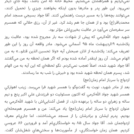
نمي‌كرديم و همراهشان مي‌شديم. محيط خانه كه امن باشد، بچه جاي ديگر
نمي‌رود. اين طور پدر و مادرها بدون اينكه بخواهند چيزي را تحميل كنند،
مي‌توانند بچه‌ها را به مسير درست راهنمايي كنند. آقا جواد بسيجي مسجد امام
محمدباقر(ع) بود و از همان جا هم رشد كرد. غير از آن، رزق حلالي كه همسرم
سر سفره‌مان مي‌آورد در عاقبت بخيري‌اش مؤثر بود.
شهيد جواد الله‌كرمي كه پيش از شهادت سه بار مجروح شده بود، عاقبت روز
يك‌شنبه ۱۹‌ارديبهشت ماه ۹۵ آسماني مي‌شود. مادر واقعه آن روز را اين طور
تعريف مي‌كند: يك‌شنبه از اذان صبحش آيه «ولا تحسبن الذين قتلو…» به من
الهام مي‌شد. آن روز اينقدر آماده شده بودم كه اگر همان لحظه به من مي‌گفتند
آقا جواد شهيد شده، اصلاً تعجب نمي‌كردم. نگو لحظه‌اي كه اين آيه به من الهام
شد، پسرم همان لحظه شهيد شده بود و خبرش را شب به ما رساندند.
ازدواج با سرباز امام زمان(عج)
بعد از مادر شهيد، نوبت به گفت‌وگو با همسر شهيد فرا مي‌رسد. زينب اهواركي
همسر شهيد جواد الله‌كرمي كه اكنون مسئوليت دو فرزندش علي اكبر پنج و نيم
ساله و زهراي دو ساله را برعهده دارد، از فصل آشنايي‌اش با شهيد الله‌كرمي به
عنوان ازدواج با سرباز امام زمان(عج) ياد مي‌كند: من و همسرم هم‌محله‌اي
بوديم. پدرم ايشان و برادرشان را از مسجد مي‌شناختند، اما جاري‌ام معرف
ازدواجمان شد. آقا جواد سال ۸۵ به خواستگاري‌ام آمد و فروردين ۸۶ عروسي
كرديم. همان زمان خواستگاري، از مأموريت‌ها و سختي‌هاي شغل‌شان گفت.