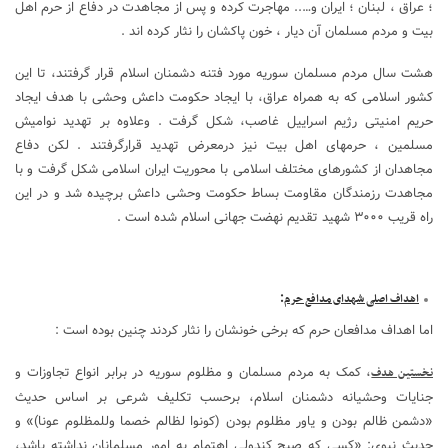
؛ عراق ، لبنان ؛ ایران و….. مهاجرت کرده و پس از مجاهدت در دفاع از حرم اهل
بیت و مردم مسلمان آن دیار ، خون پاکشان را نثار کرده اند .
هشت سال مردم مسلمان سوریه مورد فتنه دشمنان اسلام قرار گرفتند، تا این
کشور اسلامی که به همراه عراق، با ایجاد حکومت داعش وحشی با هدف ایجاد
حریم امنیتی رژیم اسراییل غاصب، شکل گرفت . وعلاوه بر تهدید نوامیش
مسلمین ، حرمهای اهل بیت نیز درمعرض تهدید قرارگرفتند . لکن دفاع
مجاهدان از کشورهای مختلف اسلامی با محوریت ایران اسلامی شکل گرفت و با
مجاهدت رزمندگان مقاومت بساط حکومت وحشی داعش برچیده شد و در این
راه قریب ۳۰۰۰ شهید تقدیم نهضت جهانی اسلام شده است .
:
اهداف اصلی شهدای مدافع حرم
اما اهداف مدافعان حرم که برخی خونشان را نثار کردند چنین بوده است :
، کمک به مردم مسلمان و مظلوم سوریه در برابر انواع تجاوزات و
نخستین هدف
جنایات وحشیانه دشمنان اسلام، برحسب تکلیف شرعی بر اساس حدیث
«دشمن ظالم بودن و یاور مظلوم بودن (کونوا لظالم خصما وللمظلوم عونا)» و
حدیث نبوی: «کسی که صبح کندولی اهتمام به امور مسلمانان نداشته باشد،