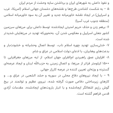
و نفوذ داعش به شهرهای ایران و برداشتن سایه وحشت از مردم ایران
۵ – به شکست کشاندن طرح‌ها و نقشه‌های دشمنان جهانی اسلام (امریکا، غرب
و اسراییل) در ایجاد نقشه خاورمیانه جدید و تغییر آن به سود خاورمیانه اسلامی
(منطقه جنوب غرب آسیا)
۶- برهم زدن و حذف حریم امنیتی ایجادشده توسط داعش برای مرزهای سرزمین
کشور جعلی اسراییل و معکوس شدن آن، به‌نحوی‌که تهدید در مرزهایش شدیدتر
شده است.
۷- خنثی‌سازی تهدید چهره اسلام ناب، توسط اعمال وحشیانه و خشونت‌بار و
بدعت‌های وهابیان، با ادعای دولت اسلامی در عراق و شام.
۸- افزایش عمق راهبردی‌ ام‌القرای جهان اسلام، از لبه مرزهای جغرافیایی تا
۱۵۰۰ کیلومتر فراتر از مرزها، و اتصال زمینی به حزب‌الله لبنان و ایجاد عرصه‌ای
گسترده و وزنه‌ای تعیین کننده در عرصه کارزار جهانی
۹ – با ایجاد نیروهای دفاع محلی در سوریه و حشد الشعبی در عراق و…. و
کارهای زیرساختی دفاعی صورت گرفته شده، نیروی عظیم و توانمند در بیخ
گوش رژیم اشغالگر ایجادشده و با انبار باروت‌های ایجادشده، مقدمات آزادی
قدس فراهم گشته است.