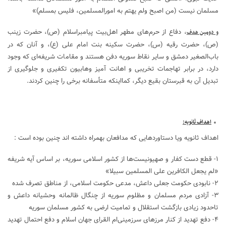
مسلمان نیست (من اصبح ولم یهتم به امورالمسلمین، فلیس بمسلم)»
، دفاع از حرم‌های مطهر اهل‌بیت پیامبراسلام (ص)، حضرت زینب
و دومین هدف
(ص)، حضرت رقیه (س)، حضرت سکینه بنت امام علی (ع)، و آنان که در
باب‌الصغیر دمشق و سایر نقاط سوریه دفن هستند و مقامات شریفه‌ای که وجود
دارد، در برابر تهاجمات تخریبی و اهانت آمیز وهابیون تکفیری و جلوگیری از
تبدیل آن به قبرستان بقیع دیگر، کمااینکه متأسفانه برخی را چنین کردند.
اهداف ثانویه
:
اهداف ثانویه ویا دستاوردهایی که مدافعان بهمراه داشته اند چنین بوده است :
۱- قطع دست کفار و صهیونیست‌ها از کشور اسلامی سوریه، بر اساس آیه شریفه
«لم یجعل الکافرین علی المسلمین سبیلا»
۲- نابودی حکومت جعلی داعش، مدعی حکومت اسلامی، از مناطق تصرف شده
۳- آزادی مردم مسلمان و مظلوم سوریه از چنگال ظالمانه وحشیانه داعش و
تاحدود زیادی بازگشت استقلال و تمامیت ارضی به کشور مسلمان سوریه
۴- دفع تهدید از کنار مرزهای سرزمینی‌ام القرای جهان اسلام و دفع احتمال تهدید