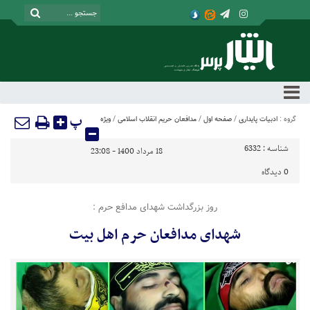
پ
گروه :
ادبیات پایداری
/
صفحه اول
/
مدافعان حریم انقلاب اسلامی
/
ویژه
شناسه :
6332
18 مرداد 1400 - 23:08
0
دیدگاه
روز بزرگداشت شهدای مدافع حرم :
شهدای مدافعان حرم اهل بیت