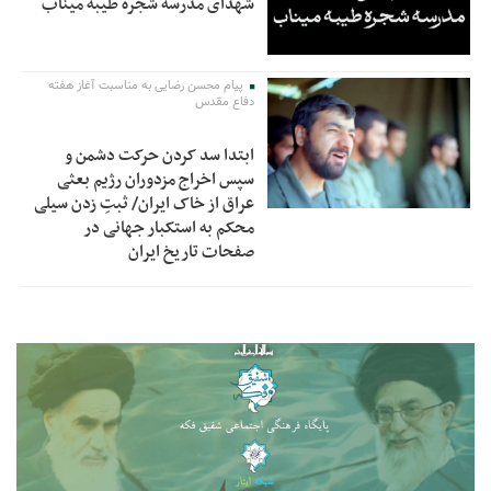
شهدای مدرسه شجره طیبه میناب
پیام محسن رضایی به مناسبت آغاز هفته
دفاع مقدس
ابتدا سد کردن حرکت دشمن و
سپس اخراج مزدوران رژیم بعثی
عراق از خاک ایران/ ثبتِ زدن سیلی
محکم به استکبار جهانی در
صفحات تاریخ ایران