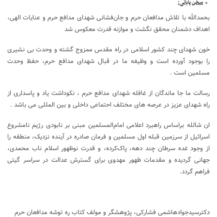
سخن پایانی
:
بحمدالله با تلاش مدافعان حرم و جان‌فشانی شهدای مدافع حرم و عنایات الهی،
اهداف دشمنان محقق نگشت و موازنه قدرت معکوس شد
خون شهدای چند کشور اسلامی در راه مقدس ممزوج گشته و وحدت بی نشیری
را بوجود آورده است و وظیفه ما در قبال شهدای مدافع حرم، حفظ وحدت
مسلمین است .
رسالت ما جا ماندگان از غافله شهدای مدافع حرم ، نکوداشت یاد و پاسداری از
راه شهدای عزیز در عرصه های مختلف احتماعی داخلی و بین المللی می باشد .
ان شالله براساس راهبرد اعلامی امام‌المسلمین مبنی بر نابودی رژیم نامشروع
اسرائیل از سرزمین قبله اول مسلمین و فرمان صادره در آینده نزدیک، منطقه را
از وجود غده سرطان چند دهه، پاک‌کرده، و قدرت نوظهور اسلام ناب محمدی،
جهانی گردیده و مقدمات ظهور مهدوی برای گسترش عدالت در سراسر گیتی
فراهم گردد.
دکترسیدجوادهاشمی فشارکی، پژوهشگر و مولف کتاب ره توشه مدافعان حرم