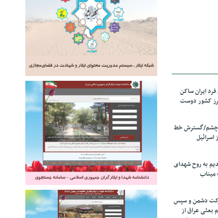
رد ایران ساکن
برز کشور دوست
ل چشم/گسترش خط
 اسرائیل
دیم به روح شهدای
 میناب
رکت دشمن و سپس
م بعثی عراق از