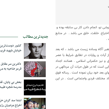
روشی نو، انجام دادن کار بی سابقه بوده و
د. اختراع. خلقت. خلق می باشد . در منابع
جدیدترین مطالب
.
کشور دوست‌ترین ف
 روحانی و رهبر آگاه وساده زیست می باشد ، که بعد
خیابان شهید فری
ه اطهار (ع) بی نظیر بوده است . گفتار و کردار ایشان تفسیری است ‎‏باز آیات و روایات در تطابق شرایط با عصر
اری است برای‏‎ ‎‏ مجاهده در راه حق و نیز حکمرانی اسلامی . همانند اجداد
دکترین سر مقاب
مطهرش الگوی انسان کامل بود و وصیتنامه امام خمینی عصاره همه وصایایی‏‎ ‎‏است که در طول حیات آن مردالهی در
قرمز ضاحیه به مرز
ای بعد خود بیان نموده است . رساله فوق
تعالی بخش در ابعاد مختلف فردی واجتماعی است . در این
بغض بی پایان، تق
مدرسه شجره طیبه
ابتدا سد کردن ح
اخراج مزدوران رژی