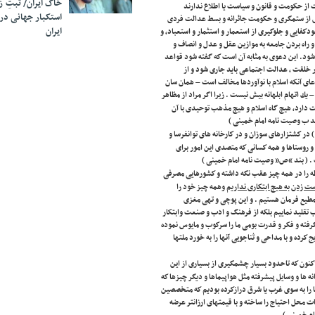
خاک ایران/ ثبتِ 
فت از حكومت و قانون و سیاست یا اطلاع ندارند
استکبار جهانی در
یری از ستمگری و حكومت جائرانه و بسط عدالت فردی
ایران
دكفایی و جلوگیری از استعمار و استثمار و استعباد، و
راه بردن جامعه به موازین عقل و عدل و انصاف و
شود. این دعوی به مثابه آن است كه گفته شود قواعد
 خلقت ، عدالت اجتماعی باید جاری شود و از
ای آنكه اسلام با نوآوردها مخالف است – همان سان
ك اتهام ابلهانه بیش نیست . زیرا اگر مراد از مظاهر
دارد، هیچ گاه اسلام و هیچ مذهب توحیدی با آن
د ب وصیت نامه امام خمینی )
ا ) در كشتزارهای سوزان و در كارخانه های توانفرسا و
 و روستاها و همه كسانی كه متصدی این امور برای
. ( بند “ص” وصیت نامه امام خمینی )
لطه را در همه چیز عقب نگه داشته و كشورهایی مصرفی
 زدن به هیچ ابتكاری نداریم
وهمه چیز خود را
مطیع فرمان هستیم . و این پوچی و تهی مغزی
تقلید نماییم بلكه از فرهنگ و ادب و صنعت وابتكار
 گرفته و فكر و قدرت بومی ما را سركوب و مایوس نموده
كرده و با مداحی و ثناجویی آنها را به خورد ملتها
كنون كه تاحدود بسیار چشمگیری از بسیاری از این
ه ها و وسایل پیشرفته مثل هواپیماها و دیگر چیزها كه
ا را به سوی غرب یا شرق درازكرده بودیم كه متخصصین
ت محل احتیاج را ساخته و با قیمتهای ارزانتر عرضه