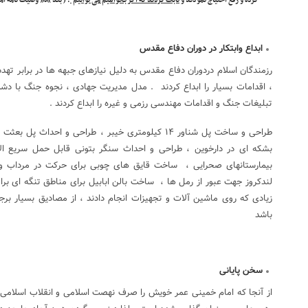
كرده و رفع احتیاج نمودند و
ثابت كردند كه اگر بخواهیم می توانیم
. ( بند “ه” وصیت نامه ام
ابداع وابتکار در دوران دفاع مقدس
رزمندگان اسلام دردوران دفاع مقدس به دلیل نیازهای جبهه ها در برابر ت
، اقدامات بسیار را ابداع کردند . مدل مدیریت جهادی ، نجوه جنگ با د
تبلیغات جنگ و اقدامات مهندسی رزمی و غیره را ابداع کردند .
طراحی و ساخت پل شناور ۱۴ کیلومتری خیبر ، طراحی و احدا
بشکه ای در دارخوین ، طراحی و احداث سنگر بتونی قابل حمل سریع الا
بیمارستانهای صحرایی ، ساخت قایق های چوبی برای حرکت در مرداب و 
لندکروز جهت عبور از رمل ها ، ساخت بالن ابابیل برای مناطق تنگه ای برا
زیادی که روی ماشین آلات و تجهیزات انجام دادند ، از مصادیق بسیار برج
باشد
سخن پایانی
از آنجا که امام خمینی عمر خویش را صرف نهصت اسلامی و انقلاب اسلامی 