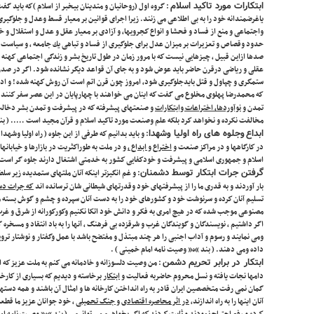
ابتکارات مورد تاکید اسلام
: گروه اول (روحانیان و متدینان بیخبر از اسلام )كه باید گ
یاغرضمندانه خود را به بی اطلاعی می زنند. زیرا اجرای قوانین بر معیار قسط وعدل و جلوگ
واجتماعی و منع از فساد و فحشا و انواع كجرویها، و آزادی بر معیار عقل و عدل و استقلال و خو
حدود وقصاص و تعزیرات بر میزان عدل برای جلوگیری از فساد و تباهی یك جامعه ، و سیاست و 
صدها ازاین قبیل ، چیزهایی نیست كه با مرور زمان در طول تاریخ بشر و زندگی اجتماعی كهنه 
عقلی و ریاضی درقرن حاضر باید عوض شود و به جای آن قواعد دیگر نشانده شود. اگر در صدر
ستمگری و چپاول و قتل بایدجلوگیری شود، امروز چون قرن اتم است آن روش كهنه شده ! و ادع
كه محمدرضا پهلوی مخلوع می گفت كه اینان می خواهند با چهارپایان در این عصر سفر كنند – ی
تمدن و
نوآوردها، اختراعات وابتكارات
و صنعتهای پیشرفته كه در پیشرفت و تمدن بشر دخالت 
مخالفت نكرده و نخواهد كرد بلكه علم وصنعت مورد تاكید اسلام و قرآن مجید است ….. ( بن
ابداع
وجلوه های راه اولیا وشهدا
: و باید بدانیم كه طرفی از این جلوه ( راه اولیا وشهد
در كارگاهها و در مراكز صنعت و
اختراع و ابداع ،
و در ملت به طوراكثریت در بازارها و خیابانها
اسلام و جمهوری اسلامی و پیشرفت و خودكفایی كشور به خدمتی اشتغال دارند جلوه گر است 
گرفتن جرات ابتکار توسط دشمنان
: و غم انگیزتر اینكه آنان ملتهای ستمدیده زیر س
بار آوردند و به قدری ما را از پیشرفتهای خود وقدرتهای شیطانی شان ترسانده اند
كه جرات دست
تسلیم آنان كرده و سرنوشت خود و كشورهای خود را به دست آنان سپرده و چشم و گوش بسته 
مصنوعی موجب شده كه در هیچ امری به فكر و دانش خود اتكا نكنیم وكوركورانه از شرق و غرب 
اگر داشتیم ، نویسندگان و گویندگان غرب و شرقزده بی فرهنگ ، آنها را به باد انتقاد و مسخره
ومی نمایند و رسوم و آداب اجنبی را هر چند مبتذل و مفتضح باشد با عمل وگفتار و نوشتار ترویج 
داده ومی دهند. ( بند “ه” وصیت نامه امام خمینی ) .
ابتکار
در برابر تحریم دشمن
: من وصیت دلسوزانه و خادمانه می كنم به ملت عزیز كه ا
دامها نجات یافته و نسل محروم حاضربه فعالیت و
ابتكار
برخاسته و دیدیم كه بسیاری از كارخان
گمان نمی رفت متخصصین ایران قادر به راه انداختن كارخانه ها و امثال آن باشند و همه دسته
آنان اینها را به راه اندازند،
در اثر محاصره اقتصادی و جنگ تحمیلی
، خود جوانان عزیز ما قطعا