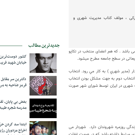
رکی ، مولف کتاب مدیریت شهری و
جدیدترین مطالب
می باشد . که هم اعضای منتخب در تکاپو
کشور دوست‌ترین ف
شایعاتی در سطح جامعه مطرح میشود.
خیابان شهید فری
 (مدير شهري ) به کار مي رود. انتخاب
انتخاب دوم به جهت مشکل بودن انتخاب
دکترین سر مقاب
قرمز ضاحیه به مرز
یت شهری در ایران توسط شورای شهر صورت
بغض بی پایان، تق
مدرسه شجره طیبه
ابتدا سد کردن ح
دگی روزمره شهروندان دارد. شهردار می
اخراج مزدوران رژی
 مرتبط داشته باشد که در صورت غفلت