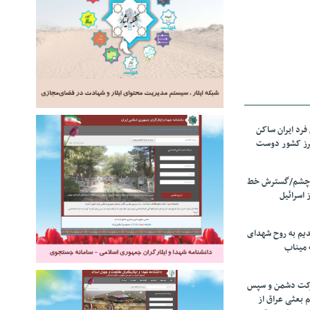
رد ایران ساکن
برز کشور دوست
ل چشم/گسترش خط
 اسرائیل
دیم به روح شهدای
 میناب
رکت دشمن و سپس
م بعثی عراق از