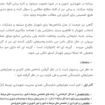
برنامه در شهرداری تدوین و در شورا تصویب میشود و ثانیا برخی افراد متمو
وارایه میکنند. و برخی نیز از افراد مطلع مطالبی را سوال کرده و جمع بندی 
هیچ تضمیمی برای اجرای این مطالب مطروحه وجود ندارد .
گاهی نیز صحبت از مدل شاخص‌ها برای شهردار مطرح میشود و مشارکت شهرون
انتخاب شهردار با ظاهری بسیار دمکراسی وار ( همانند مکانیزم انتخاب لی
بیشتر جنبه تبلیغاتی وکسب وجاهت داشته ولی براساس منابع موثق عملا 
بیرونی در حال شکل دادن می باشند.وخبرهای نگران کننده ای نیز از گزی
بگوش میرسد . گزینه ای که تکنوکرات است ، گزینه ای که دارای سو سابقه
ضعیفی که صرفا نیروی شهردار اسبق تلقی می شوند.
پیشنهاد :
به نظر می رسدبهتر است با در نظر گرفتن شاخص های کلیدی و معیارهای 
معیارهای شایستگی تصدی و طی فرایند زیر در نظر گرفته شود :
گام اول :
لازم است معیارهای شایستگی تصدی مدیریت شهرداری توسط کارگر
رشته تحصیلی
( حداقل کارشناسی) : رشته های تخصصی مرتبط با شهر ، و یا مدیریت های مرتبط
سابقه مدیریت ارشد
(حداقل سابقه ۹ سال) : در مدیریتهای مرتبط با موضوعات شهری و یا نزدیک به آن
تخصص :
برخورداری از تخصص های مرتبط به شهر و امور شهری و حقوق شهروندی