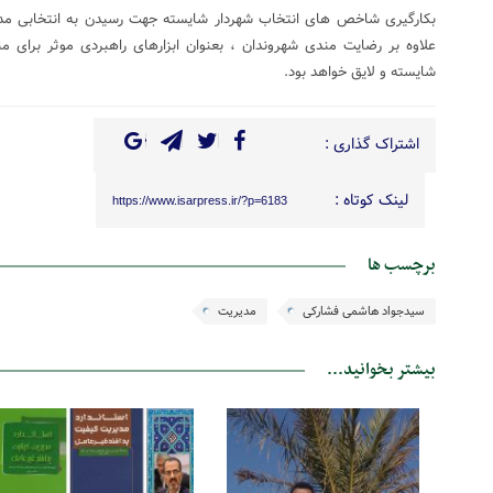
بکارگیری شاخص های انتخاب شهردار شایسته جهت رسیدن به انتخابی مدبرا
علاوه بر رضایت مندی شهروندان ، بعنوان ابزارهای راهبردی موثر برای 
شایسته و لایق خواهد بود.
اشتراک گذاری :
لینک کوتاه :
https://www.isarpress.ir/?p=6183
برچسب ها
سیدجواد هاشمی فشارکی
مدیریت
بیشتر بخوانید...
20 بهمن 1402
03 مهر 1400