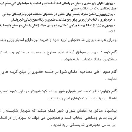
تعهد
: دارای باور نظری و عملی در راستای اهداف انقلاب و اهتمام به سیاستهای کلی نظام
عمل پوشاندن به تدابیر انقلاب اسلامی
توان جسمی :
امکان تحرک جسمی برای حضور در بخشهای مختلف شهر و بازدیدهای میدانی
خود باوری
: اتکا به توان بومی برای رفع مشکلات شهری و ارتقا سطح زندگی شهروندان
مردمی بودن
: از لحاظ روحیه مردمی داشتن و همچنین سبک زندگی بایستی در سطح متوسط به پ
و…
و برای هربند نیز زیر شاخصهایی ارایه شود و هربند نیز دارای امتیاز وزنی باشد
گام دوم :
بررسی سوابق گزینه های مطرح با معیارهای مذکور و سنجش آ
بیشترین امتیاز انتخاب اولیه شوند .
گام سوم
: طی مصاحبه اعضای شورا در جلسه حضوری از میان گزینه های حایز
نمایند .
گام چهارم:
نظارت مستمر شورای شهر بر عملکرد شهردار در طول دوره تصدی و
اهداف و برنامه ها ، تذکرهای لازم را بدهند .
پیشنهاد مذکور به اعضای شورای شهر کمک میکند که شهردار شایسته را 
فرایند سالم ومنقطی انتخاب کنند و همچنین می تواند به شهرداران در انت
بر اساس معیارهای شایستگی ارایه نماید .