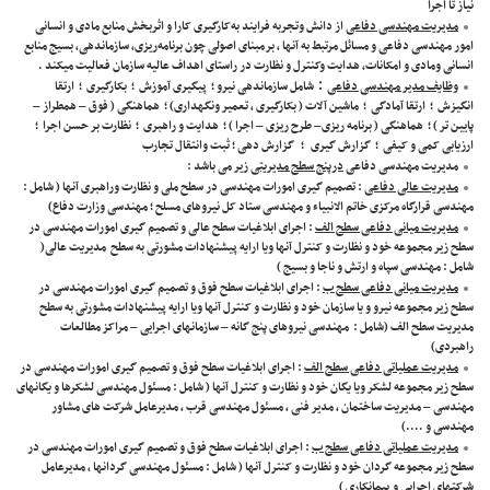
نیاز تا اجرا
مدیریت مهندسی دفاعی
از دانش وتجربه فرایند به‌کارگیری کارا و اثربخش منابع مادی و انسانی
امور مهندسی دفاعی و مسائل مرتبط به آنها ، برمبنای اصولی چون برنامه‌ریزی، سازماندهی، بسیج منابع
انسانی ومادی و امکانات، هدایت وکنترل و نظارت در راستای اهداف عالیه سازمان فعالیت میکند .
:
وظایف مدیر مهندسی دفاعی
شامل سازماندهی نیرو ؛ پیگیری آموزش ؛ بکارگیری ؛ ارتقا
انگیزش ؛ ارتقا آمادگی ؛ ماشین آلات ( بکارگیری ، تعمیر ونگهداری) ؛ هماهنگی ( فوق – همطراز –
پایین تر ) ؛ هماهنگی ( برنامه ریزی– طرح ریزی – اجرا ) ؛ هدایت و راهبری ؛ نظارت بر حسن اجرا ؛
ارزیابی کمی و کیفی ؛ گزارش گیری ؛ گزارش دهی ؛ ثبت وانتقال تجارب
مدیریت مهندسی دفاعی
درپنج سطح مدیریتی
زیر می باشد :
مدیریت عالی دفاعی
: تصمیم گیری امورات مهندسی در سطح ملی و نظارت وراهبری آنها ( شامل :
مهندسی قرارگاه مرکزی خاتم الانبیاء و مهندسی ستاد کل نیروهای مسلح ؛ مهندسی وزارت دفاع)
مدیریت میانی دفاعی سطح الف
: اجرای ابلاغیات سطح عالی و تصمیم گیری امورات مهندسی در
سطح زیر مجموعه خود و نظارت و کنترل آنها ویا ارایه پیشنهادات مشورتی به سطح مدیریت عالی(
شامل : مهندسی سپاه و ارتش و ناجا و بسیج )
مدیریت میانی دفاعی سطح ب
: اجرای ابلاغیات سطح فوق و تصمیم گیری امورات مهندسی در
سطح زیر مجموعه نیرو و یا سازمان خود و نظارت و کنترل آنها ویا ارایه پیشنهادات مشورتی به سطح
مدیریت سطح الف (شامل : مهندسی نیروهای پنج گانه – سازمانهای اجرایی – مراکز مطالعات
راهبردی)
مدیریت عملیاتی دفاعی سطح الف
: اجرای ابلاغیات سطح فوق و تصمیم گیری امورات مهندسی در
سطح زیر مجموعه لشکر ویا یگان خود و نظارت و کنترل آنها ( شامل : مسئول مهندسی لشکرها و یگانهای
مهندسی – مدیریت ساختمان ، مدیر فنی ، مسئول مهندسی قرب ، مدیرعامل شرکت های مشاور
مهندسی و ….)
مدیریت عملیاتی دفاعی سطح ب
: اجرای ابلاغیات سطح فوق و تصمیم گیری امورات مهندسی در
سطح زیر مجموعه گردان خود و نظارت و کنترل آنها ( شامل : مسئول مهندسی گردانها ، مدیرعامل
شرکتهای اجرایی و پیمانکاری )