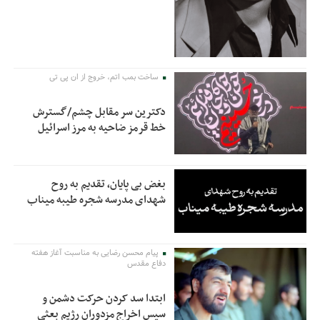
ساخت بمب اتم، خروج از ان پی تی
دکترین سر مقابل چشم/گسترش
خط قرمز ضاحیه به مرز اسرائیل
بغض بی پایان، تقدیم به روح
شهدای مدرسه شجره طیبه میناب
پیام محسن رضایی به مناسبت آغاز هفته
دفاع مقدس
ابتدا سد کردن حرکت دشمن و
سپس اخراج مزدوران رژیم بعثی