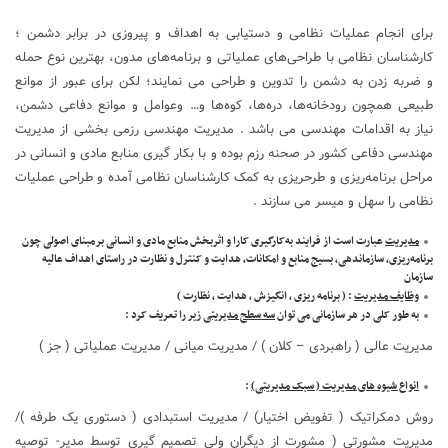
برای انجام عملیات نظامی و دستیابی به اهداف و پیروزی در برابر دشمن ؛
کارشناسان نظامی با طراحی‌های عملیاتی و برنامه‌های مدون، بهترین نوع حمله
و ضربه زدن به دشمن را تدوین و طراحی می نمایند؛ لکن برای عبور از موانع
طبیعی همچون رودخانه‌ها، دره‌ها، کوه‌ها و… وعوامل و موانع دفاعی دشمن،
نیاز به اقدامات مهندسی می باشد . مدیریت مهندسی رزمی بخشی از مدیریت
مهندسی دفاعی کشور در صحنه رزم بوده و با بکار گیری منابع مادی و انسانی در
مراحل برنامه‌ریزی و طرحریزی به کمک کارشناسان نظامی آمده و طراحی عملیات
نظامی را سهل و میسر می سازند .
مدیریت
عبارت است از فرایند به‌کارگیری کارا و اثربخش منابع مادی و انسانی برمبنای اصولی چون
برنامه‌ریزی، سازماندهی، بسیج منابع و امکانات، هدایت و کنترل و نظارت در راستای اهداف عالیه
سازمان
وظایف مدیریت
: ( برنامه ریزی ، انگیزش ، هدایت ، نظارت )
به طور کلی در هر سازمانی می توان
سه سطح مدیریتی
زیر را تعریف کرد :
مدیریت عالی ( راهبردی – کلان ) / مدیریت میانی / مدیریت عملیاتی ( جز )
انواع شیوه های مدیریت ( سبک مدیریتی)
:
روش دمکراتیک ( تفویض اختیار) / مدیریت استبدادی ( دستوری یک طرفه )/
مدیریت مشورتی ( مشورت از دیگران ولی تصمیم گیری توسط مدیر- توصیه