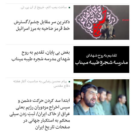
ساخت بمب اتم، خروج از ان پی تی
دکترین سر مقابل چشم/گسترش
خط قرمز ضاحیه به مرز اسرائیل
بغض بی پایان، تقدیم به روح
شهدای مدرسه شجره طیبه میناب
پیام محسن رضایی به مناسبت آغاز هفته
دفاع مقدس
ابتدا سد کردن حرکت دشمن و
سپس اخراج مزدوران رژیم بعثی
عراق از خاک ایران/ ثبتِ زدن سیلی
محکم به استکبار جهانی در
صفحات تاریخ ایران