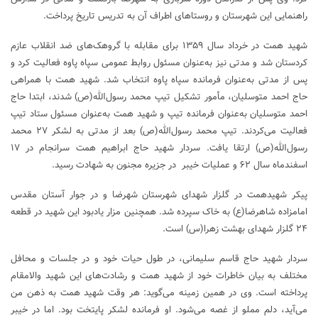
راهنمایی این شهرستان و روستاهای اطراف آن به تدریس تاریخ پرداخت.
شهید همت در خرداد سال ۱۳۵۹ برای مقابله با گروهک‌های ضد انقلاب عازم
کردستان شد و مدتی نیز به‌عنوان مسئول روابط عمومی سپاه پاوه فعالیت کرد و
پس از مدتی به‌عنوان فرمانده سپاه پاوه انتخاب شد. شهید همت با همراهی
حاج احمد متوسلیان، مأمور تشکیل تیپ محمد رسول‌الله(ص) شدند، ابتدا حاج
احمد متوسلیان به‌عنوان فرمانده تیپ و شهید همت به‌عنوان مسئول ستاد تیپ
فعالیت می‌کردند. تیپ محمد رسول‌الله(ص) بعد از مدتی به لشکر ۲۷ محمد
رسول‌الله(ص) ارتقا یافت. سردار شهید حاج ابراهیم همت سرانجام در ۱۷
اسفندماه سال ۶۲ و عملیات خیبر در جزیره مجنون به شهادت رسید.
پیکر شهیدهمت در گلزار شهدای شهرستان شهرضا و در جوار آستان مقدس
امامزاده شاهرضا(ع) به خاک سپرده شد. همچنین مزار یادبود این شهید در قطعه
۲۴ گلزار شهدای بهشت زهرا(س) است.
سردار شهید حاج قاسم سلیمانی، در طول حیات خود و در جلسات و محافل
مختلف به بیان خاطرات خود از شهید همت و رشادت‌های این شهید والامقام
پرداخته است. وی در همین زمینه می‌گوید: هر وقت شهید همت به ذهن من
می‌آید، دلم مملو از غصه می‌شود. او فرمانده لشکر پایتخت بود. اما در خیبر