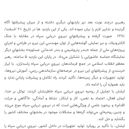
رهبری درچند نوبت بعد نیز بازدیهای دیگری داشته و از میزان پیشرفتها اگاه
گردیده و تدابیر لازم را بیان نموده اند. یکی از این بازدید ها در تاریخ ۲۰ /اسفند/
۱۳۸۱ صورت گرفته و پيشرفتهاي‌ نيروي‌ دريايي‌ سپاه‌ در مقابله‌ با جنگ‌
الكترونيك‌، و نيز نمايش‌ گوشه‌هايي‌ از توان‌ مهندسي‌ اين‌ نيرو در طراحي‌ و اجراي‌
پروژه‌هاي‌ ملي‌ از جمله‌ «بندر پتروشيمي‌ و بندر خدماتي‌ عسلويه‌» بخشهاي‌ ديگر
نمايشگاه‌ حماسه‌ عاشورايي‌ را تشكيل‌ مي‌داد. در پايان‌ اين‌ بازديد ۵ ساعته‌، رهبر
معظم‌ انقلاب‌ اسلامي‌ در جمع‌ فرماندهان‌ نيروي‌ دريايي‌ سپاه‌ پاسداران‌، با ابراز
خرسندي‌ از پيشرفتهاي‌ اين‌ نيرو در عرصه‌هاي‌ سازماندهي‌ رزمي‌، آموزش‌ نيروها،
توليد تجهيزات‌ و ديگر زمينه‌ها، تأكيد كردند راه‌ تكامل‌ و پيشرفت‌ پاياني‌ ندارد و
بايد همواره‌ آن‌ را ادامه‌ داد.
ايشان‌ با تجليل‌ از روحيه‌ نيروي‌ دريايي‌ سپاه‌ خاطرنشان‌ كردند: توكل‌ بر خدا،
ايمان‌ فعال‌، اعتماد به‌ نفس‌، كار و ابتكار، نشاط و آمادگي‌، «آگاهي‌ و جرئت‌
اقدام‌» و برخورد علمي‌ از ويژگي‌هايي‌ است‌ كه‌ در نيروي‌ دريايي‌ سپاه‌ موج‌ مي‌زند
و چنين‌ روحيه‌اي‌ مي‌تواند گره‌ها و مشكلات‌ موجود در بخشهاي‌ مختلف‌ كشور را
بگشايد و حل‌ كند.
ايشان‌، با تأكيد بر رويكرد توليد تجهيزات‌ در داخل‌ كشور، نيروي‌ دريايي‌ سپاه‌ را