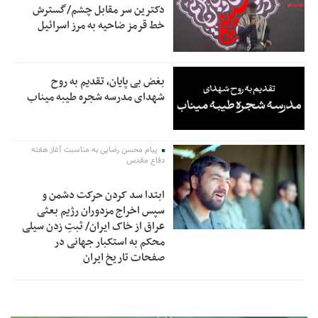
دکترین سر مقابل چشم/گسترش
خط قرمز ضاحیه به مرز اسرائیل
بغض بی پایان، تقدیم به روح
شهدای مدرسه شجره طیبه میناب
پیام محسن رضایی به مناسبت آغاز هفته
دفاع مقدس
ابتدا سد کردن حرکت دشمن و
سپس اخراج مزدوران رژیم بعثی
عراق از خاک ایران/ ثبتِ زدن سیلی
محکم به استکبار جهانی در
صفحات تاریخ ایران