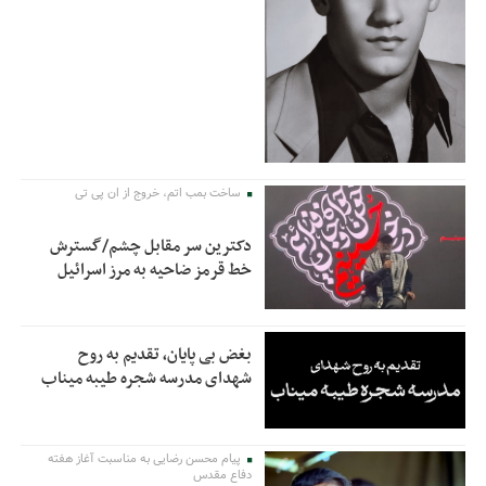
ساخت بمب اتم، خروج از ان پی تی
دکترین سر مقابل چشم/گسترش
خط قرمز ضاحیه به مرز اسرائیل
بغض بی پایان، تقدیم به روح
شهدای مدرسه شجره طیبه میناب
پیام محسن رضایی به مناسبت آغاز هفته
دفاع مقدس