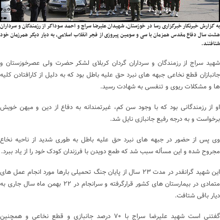
به گزارش خبرنگار خبرگزاری رسا در خوزستان، شهیدان علیرضا سراج و احمد سوداگر از رزمندگان و سرداران
هشت سال دفاع مقدس همزمان با سی و سومین پیروزی از فجر انقلاب اسلامی، به دیار دیگر همرزمان خود
شتافتند.
شهید سراج از رزمندگان و سرداران گردان کربلای لشکر حضرت ولی عصرخوزستان و
جانبازان قطع نخاعی جبهه های نبرد حق علیه باطل بود که به دلیل از کارافتادن کلیه
ها و مشکلات ریوی و تنفسی به شهادت رسید.
او از رزمندگانی بود که با وجود سن کم، غیرتمندانه به دفاع از دین و میهن خویش
برخواست و به درجه رفیع جانبازی نایل شد.
وی پس از حضور در جبهه های نبرد حق علیه باطل به طوری شدید از ناحیه نخاع
مجروح شده و این مسأله سبب شد که طمع دویدن با فرزندان کودک خود را از یاد ببرد.
این شهید گرانقدر در مدت ۲۳ سال از پایان جنگ تحمیلی بارها مورد انجام عمل های
متمادی در بیمارستان های کشور قرارگرفته و سرانجام در ۲۲ بهمن ماه سال جاری به
دیار باقی شتافت.
گفتنی است شهید علیرضا سراج با ۷۰ درصد جانبازی و قطع نخاعی و همچنین