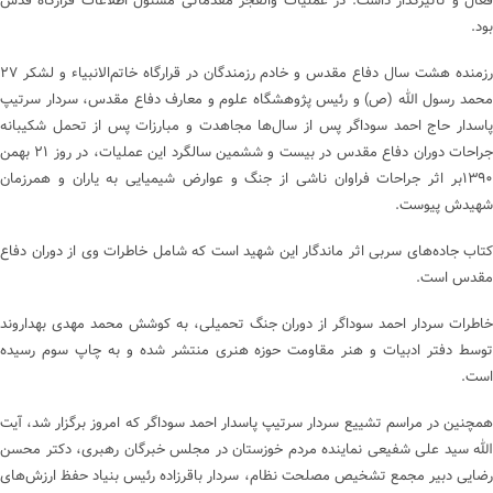
فعال و تاثیرگذار داشت. در عملیات والفجر مقدماتی مسئول اطلاعات قرارگاه قدس
بود.
رزمنده هشت سال دفاع مقدس و خادم رزمندگان در قرارگاه خاتم‌الانبیاء و لشکر ۲۷
محمد رسول الله (ص) و رئیس پژوهشگاه علوم و معارف دفاع مقدس، سردار سرتیپ
پاسدار حاج احمد سوداگر پس از سال‌ها مجاهدت و مبارزات پس از تحمل شکیبانه
جراحات دوران دفاع مقدس در بیست و ششمین سالگرد این عملیات، در روز ۲۱ بهمن
۱۳۹۰بر اثر جراحات فراوان ناشی از جنگ و عوارض شیمیایی به یاران و همرزمان
شهیدش پیوست.
کتاب جاده‌های سربی اثر ماندگار این شهید است که شامل خاطرات وی از دوران دفاع
مقدس است.
خاطرات سردار احمد سوداگر از دوران جنگ تحمیلی، به کوشش محمد مهدی بهداروند
توسط دفتر ادبیات و هنر مقاومت حوزه هنری منتشر شده و به چاپ سوم رسیده
است.
همچنین در مراسم تشییع سردار سرتیپ پاسدار احمد سوداگر که امروز برگزار شد، آیت
الله سید علی شفیعی نماینده مردم خوزستان در مجلس خبرگان رهبری، دکتر محسن
رضایی دبیر مجمع تشخیص مصلحت نظام، سردار باقرزاده رئیس بنیاد حفظ ارزش‌های