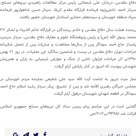
دفاع مقدس، دریابان علی شمخانی رئیس مرکز مطالعات راهبردی نیروهای مسلح،
سردار احمد دانش‌پژوه فرمانده قرارگاه مقدم کربلا، سردار حسن شاهوارپور فرمانده
سپاه منطقه خوزستان و سیدجعفر حجازی استاندار خوزستان حضور یافتند.
رزمنده هشت سال دفاع مقدس و خادم رزمندگان در قرارگاه خاتم الانبیاء و لشکر ۲۷
محمد رسول الله (ص) و رئیس پژوهشگاه علوم و معارف دفاع مقدس، سردار سرتیپ
پاسدار حاج احمد سوداگر پس از سال‌ها مجاهدت و مبارزات پس از تحمل شکیبانه
جراحات دوران دفاع مقدس در بیست و ششمین سالگرد این عملیات، در روز ۲۱ بهمن
۱۳۹۰بر اثر جراحات فراوان ناشی از جنگ و عوارض شیمیایی به یاران و همرزمان
شهیدش پیوست که امروز در کنار یارانش آرام گرفت.
نماز میت دیروز به امامت آیت الله سید علی شفیعی نماینده مردم خوزستان در
مجلس خبرگان رهبری اقامه شد و پس از تشییع، پیکر سردار رشید اسلام حاج احمد
سوداگر در قطعه شهدای شهرستان دزفول آرام گرفت.
گفتنی است در این مراسم پیام رییس ستاد کل نیروهای مسلح جمهوری اسلامی
قرائت شد./۹۴۶۵/پ۲۰۲/ص