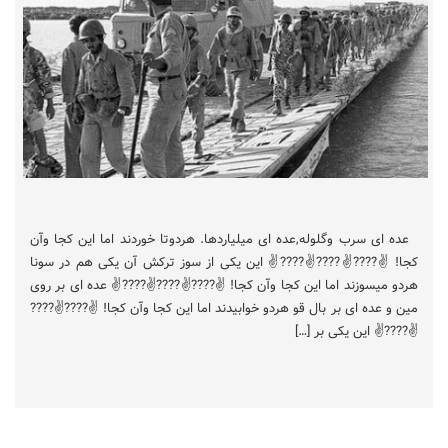
عده ای سرب وگلوله,عده ای میلیاردها. هردوتا خوردند اما این کجا وآن
کجا! ✌????✌????✌????✌ این یکی از سوز ترکش آن یکی هم در سونا
هردو میسوزند اما این کجا وآن کجا! ✌????✌????✌????✌ عده ای بر روی
مین و عده ای بر بال قو هردو خوابیدند اما این کجا وآن کجا! ✌????✌????
✌????✌ این یکی بر […]