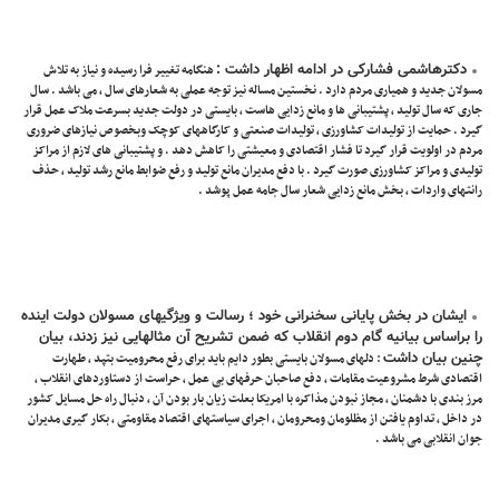
دکترهاشمی فشارکی در ادامه اظهار داشت :
هنگامه تغییر فرا رسیده و نیاز به تلاش
مسولان جدید و همیاری مردم دارد . نخستین مساله نیز توجه عملی به شعارهای سال ، می باشد . سال
جاری که سال تولید ، پشتیبانی ها و مانع زدایی هاست ، بایستی در دولت جدید بسرعت ملاک عمل قرار
گیرد . حمایت از تولیدات کشاورزی ، تولیدات صنعتی و کارگاههای کوچک وبخصوص نیازهای ضروری
مردم در اولویت قرار گیرد تا فشار اقتصادی و معیشتی را کاهش دهد . و پشتیبانی های لازم از مراکز
تولیدی و مراکز کشاورزی صورت گیرد . با دفع مدیران مانع تولید و رفع ضوابط مانع رشد تولید ، حذف
رانتهای واردات ، بخش مانع زدایی شعار سال جامه عمل پوشد .
ایشان در بخش پایانی سخنرانی خود ؛ رسالت و ویژگیهای مسولان دولت اینده
را براساس بیانیه گام دوم انقلاب که ضمن تشریح آن مثالهایی نیز زدند، بیان
چنین بیان داشت
: دلهای مسولان بایستی بطور دایم باید برای رفع محرومیت بتپد ، طهارت
اقتصادی شرط مشروعیت مقامات ، دفع صاحبان حرفهای بی عمل ، حراست از دستاوردهای انقلاب ،
مرز بندی با دشمنان ، مجاز نبودن مذاکره با امریکا بعلت زیان بار بودن آن ، دنبال راه حل مسایل کشور
در داخل ، تداوم یافتن از مظلومان ومحرومان ، اجرای سیاستهای اقتصاد مقاومتی ، بکار گیری مدیران
جوان انقلابی می باشد .