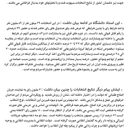
جهت نیز دشمنان کشور از نتایج انتخابات مبهوت شده و با تحلیلهای خود بدنبال فرافکنی می باشند .
این استاد دانشگاه در ادامه بیان داشت :
در این انتخابات ۲۹ میلون نفر از ۵۹ ملیون نفر
واجد شرایط رای با چنین شرایطی که عرض شد، پای صندوق های رای حاضر شدند و حضور ۴۹ درصدی
را رقم قابل قبولی باید دانست ، در دوره های قبلی نیز ما مشارکت ۵۱ و ۵۳ درصدی آنهم در شرایط
طبیعی را داشته ایم ومشارکت دراین انتخابات نزدیک به ان انتخابات بوده است و دیگر اینکه در مقایسه
با مشارکت بسیاری کشورهای دیگر که ۳۳ تا ۶۰ درصد داشته اند از میانگین مشارکت قابل قبولی تلقی
میشود ؛ بخصوص اینکه در شرایط کرونا درکشورهایی که انتخابات برگزارشده است ، مشارکت حدود ۳۰
الی ۳۵ درصدی بوده است و مشارکت مردم ما نمره بالاتری اخذ کرده است ، دیگر اینکه در برابر این
حجم از تهاجم وموانع حضور، درصد بسیار معنادار و ارزشمندی بوده است . وبدین سبب حماسه بی
نظیر و پیروزی ملت ایران در این صحنه تاریخ ساز کشور تلقی میشود . وبایستی شکرانه حضور برگزار کرد
و این به سبب عنایات الهی و رهنمودهای رهبرانقلاب و حضور هشیارانه مردم بوده است .
ایشان پیام دیگر نتایج انتخابات را چنین بیان داشت :
۳ ملیون رای به نماینده جریان
اصلاح طلبانی که دولت را در اختیار داشته اند ، نشان از ریزش شدید .و رویگردانی مردم از این صاحبان
حرفهای بی عمل و مشکل دارمی باشد . اما مهمترین ثمره و میوه شیرین این انتخابات ، نوع انتخاب
مردم و در برگزیدن فرد اصلح ، علیرغم همه فرافکنی ها ، اتهامات بی اساس و بی حرمتی های صورت
گرفته به شخص آیت الله رییسی می باشد، که فراتر از انتظار بوده است . ۱۸ ملیون رای اگاهانه یعنی
کسب ۶۲ درصد ارا ؛ رییس جمهور منتخب را بهمراه داشته است . بعد دو سه دهه سیطره جریانات
لیبرالی و زوایه دار رای به گفتمان انقلابی صورت گرفته است . دولت انقلابی با مدیریت انقلابی و روحیه
احیا ارزشهای انقلاب و چرک زدایی های از پیکره چله اول انقلاب را خواهد داشت .