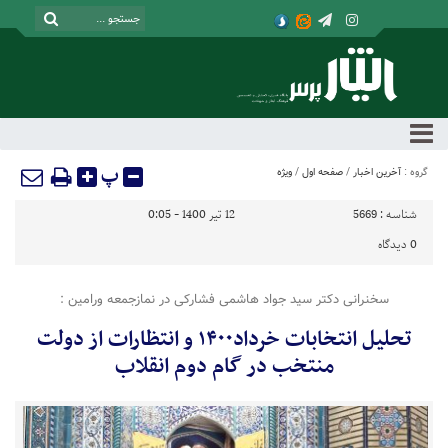
پ
گروه :
آخرین اخبار
/
صفحه اول
/
ویژه
شناسه :
5669
12 تیر 1400 - 0:05
0
دیدگاه
سخنرانی دکتر سید جواد هاشمی فشارکی در نمازجمعه ورامین :
تحلیل انتخابات خرداد۱۴۰۰ و انتظارات از دولت
منتخب در گام دوم انقلاب