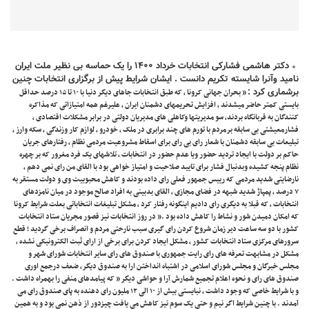
دکتر هاشمی فشارکی انتخابات خرداد ۱۴۰۰ را یک حماسه بی نظیر ملت ایران
نامید وآنرا شایسته تکریم دانست . ایشان شرایط پیش از برگزاری انتخابات چنین
برشماری کرد :
” بحران جهانی کرونا ، که طبق انتخابات جاهای دیگر دنیا با ۱۰ تا ۱۵ درصد حداقل
بایستی کمتر حاضر میشدند ، افزایش تحریمهای دشمنان ایران ، علیرغم همه امتیازاتی که مذاکره
کنندگان به قربانگاه بردند، سو مدیریتها وکاهلی های مدیریان دولتی در برابر مشکلات اقتصادی ،
فشارمعیشتی بی سابقه برمردم با تورم های چند برابری در ملک ، خودرو ، لوازم کار وزندگی ، سکه وارز ،
تبلیعات بی سابقه دشمنان با شعار رای بی رای برای اسقاط مشروعیت مردمی نظام ، رفتارهای جریان
حاکم بر دولت با ایجاد تردید حضور ویا عدم حضور در انتخابات ، تلاشهای یک فرد مغرور که بر چهره
نظام پنجه کشیده وبدنبال فشار برای تایید صلاحیت و امتیاز خواهی بود با القای من رای نمی دهم ،
نارضایتی شدید مردمی که رییس جمهور فعلی رای داده بودند و کاهش محبوبیت وی و دولت مستقر به
۷ درصد ، پمپاژ شدید شبهه در فضای مجازی ، القای بدبینی به افراد صالح موجود در میان نامزدهای
انتخابات ، که قبلا به دیگری رای دادیم اینگونه رفتار کرد ، مشکل تبلیغات انتخاباتی بعلت شرایط کرونا
که امکان دمیدن شور و نشاط را کاهش داده بود .” در روز انتخابات نیز قصور مجریان ستاد انتخابات
کشور با دو سه ساعت دیر زمان شروع کردن رای گیری سبب نارحتی مردم و انصراف برخی گردید ؛ قطع
سرورهای مرکزی ستاد انتخابات کشور ، مشکل ایجاد کردن برای برخی از ارای ثبت الکترونیکی نشده ،
مشکل در مشابهت تعرفه های رای رایت جمهوری با صندوق های رای سایر انتخابات شورای شهر و
مجلس خبرگان و مجلس شورای اسلامی در اشتباه انداختن ارا به صندوق دیگر، ضعف درجمع اوری
صندوق های رای و نحوه اعلام تجمیع شمارش آرا و حواشی دیگر ” که پیامدهای منفی را بهمراه داشت .
و با شرایط خاصی که وجود داشت ، نبایستی بیش از ۱۰ الی ۱۲ ملیون رای دهنده به پای صندوق رای می
آمدند . با چنین شرایط اگر نیم و حتی یک سوم نیز کاهش می یافت چیزدور از ذهن نمی بود و به همین