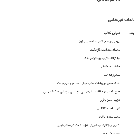
لعات غیرنظامی
یف
عنوان کتاب
بررسی‌مواضع‌نظامی‌امام‌خمینی(ره)
شهدای‌محراب‌و‌دفاع‌مقدس
مراکزاقتصادی‌خوزستان‌در‌جنگ
حقیقت درخشان
منشور هدایت
دفاع‌مقدس در بیانات امام‌خمینی: صدام و حزب بعث
دفاع‌مقدس در بیانات امام‌خمینی: چیستی و چرایی جنگ تحمیلی
شهید حسن باقری
شهید احمد کاظمی
شهید مهدی باکری
گذری بر رفتارهای مدیریتی شهید همت در مکتب نبوی
سینای شلمچه