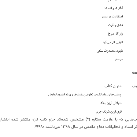
نخل ها و آدم ها
استقامت در مسیر
عشق و نفرت
راز گل سرخ
قایقی گل می بُرد
شهید محمدرضا ملکی
همسفر
مه
یف
عنوان کتاب
پیشینه‌ها و روند تشدید تعارض پیشینه‌ها و روند تشدید تعارض
طولانی ترین جنگ
قوی ترین شریک جرم
ب‌هایی که با علامت ستاره (
*
) مشخص شده‌اند جزو کتب تازه منتشر شده انتشار
 اسناد و تحقیقات دفاع مقدس در سال ۱۳۹۸ می‌باشند./۹۹۸/