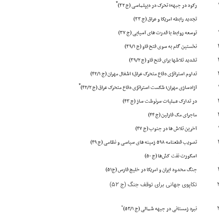
*
رکود در جبهه؛ تحرک در دیپلماسی (ج ۳۲)
تجدید رابطه امریکا و عراق (ج ۳۳)
توسعه روابط با قدرت های آسیایی (ج ۳۷)
نخستین گام به سوی فتح فاو (ج ۳۹/۱)
تشدید تلاشها برای فتح فاو (ج ۳۹/۲)
تداوم استراتژی دفاع متحرک عراق؛ اشغال مهران (ج ۴۲/۱)
*
آزادسازی مهران؛ شکست استراتژی دفاع متحرک عراق (ج ۴۲/۲)
در تدارک عملیات سرنوشت ساز (ج ۴۳)
ماجرای مک فارلین (ج ۴۴)
آخرین تلاش ها در جنوب (ج ۴۷)
تصویب قطعنامه ۵۹۸ زمینه های سیاسی و نظامی (ج ۴۹)
اسکورت نفت کش‌ها (ج ۵۰)
جنگ محدود ایران و امریکا در خلیج فارس (ج۵۱)
تکاپوی جهانی برای توقف جنگ (ج ۵۲)
*
نبرد زمستانی در جبهه شمالی (ج ۵۳/۱)