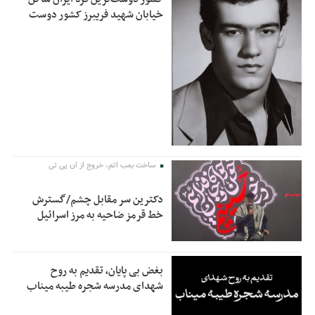
خیابان شهید فریبرز کشور دوست
ساخت بمب اتم، خروج از ان پی تی
دکترین سر مقابل چشم/گسترش
خط قرمز ضاحیه به مرز اسرائیل
بغض بی پایان، تقدیم به روح
شهدای مدرسه شجره طیبه میناب