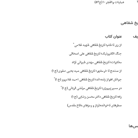
عملیات والفجر ۱۰ (ج ۵۴)
یخ شفاهی
یف
عنوان کتاب
*
از ری تا شام؛ تاریخ شفاهی شهید غلامی
جنگ الکترونیک؛ تاریخ شفاهی علی اسحاقی
مخابرات؛ تاریخ شفاهی مهدی شیرانی نژاد
از سنندج تا خرمشهر؛ تاریخ شفاهی سید یحیی صفوی (ج ۱)
*
جوانان اهواز زنده اند؛ تاریخ شفاهی احمد غلامپور (ج ۱)
*
در مسیر پیروزی؛ تاریخ شفاهی مرتضی قربانی (ج ۱)
راه؛ تاریخ شفاهی دکتر محسن رضایی (ج ۱)
سطرهای ناخوانده (راز و رمزهای دفاع مقدس)
س‌ها