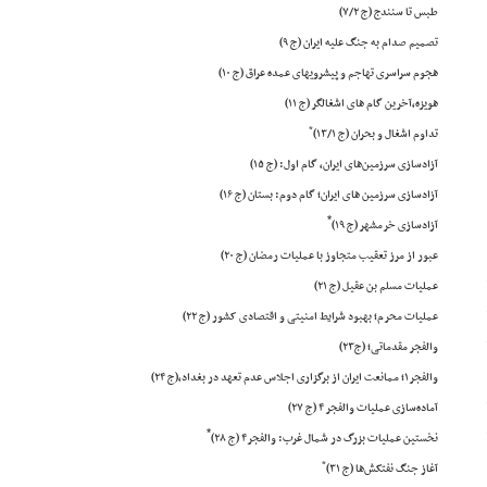
طبس تا سنندج (ج ۷/۲)
تصمیم صدام به جنگ علیه ایران (ج ۹)
هجوم سراسری تهاجم و پیشرویهای عمده عراق (ج ۱۰)
هویزه،آخرین گام های اشغالگر (ج ۱۱)
*
تداوم اشغال و بحران (ج ۱۳/۱)
آزادسازی سرزمین‌های ایران، گام اول:
(ج ۱۵)
آزادسازی سرزمین های ایران؛ گام دوم: بستان (ج ۱۶)
*
آزادسازی خرمشهر (ج ۱۹)
عبور از مرز تعقیب متجاوز با عملیات رمضان (ج ۲۰)
عملیات مسلم بن عقیل (ج ۲۱)
عملیات محرم؛ بهبود شرایط امنیتی و اقتصادی کشور (ج ۲۲)
والفجر مقدماتی؛ (ج۲۳)
والفجر۱؛ ممانعت ایران از برگزاری اجلاس عدم تعهد در بغداد،(ج ۲۴)
آماده‌سازی عملیات والفجر ۴ (ج ۲۷)
*
نخستین عملیات بزرگ در شمال غرب: والفجر۴ (ج ۲۸)
*
آغاز جنگ نفتکش‌ها (ج ۳۱)