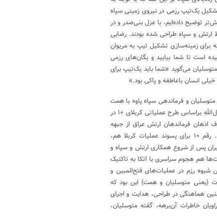
تشکیل یک‌تیپ رزمی در نیروی زمینی سپاه
ان‌طور که پیش‌تر توضیح داده‌ایم، با عزل بنی‌صدر و در
ط ارتش و سپاه طراحی شده بودند. رضایی
در سال ۷۷ در مصاحبه‌ای درباره سفر دی‌ماه سال ۶۰ خود که برای زمینه‌سازی تشکیل تیپ به مریوان
ه است تا شما بیایید و یگان‌های رزمی
توسلیان می‌گوید «شما باید یک‌تیپ برای
خیلی انسان باعاطفه و پاکی بود.»
ا متوسلیان و فرماندهی سپاه پاوه با همت
بوده است. همچنین تذکر این‌نکته نیز بی‌لطف نیست که عملیات محمدرسول‌الله براساس طرح عملیاتی کربلای ۱۰ در
ف اذهان فرماندهان ارتش عراق از جبهه
طریق‌القدس و کمک به تثبیت فتح بستان (در عملیات طریق‌القدس) بود. رقم ۱۰ برای پسوند عملیات کربلا هم،
یران پس از شروع همکاری ارتش و سپاه و
 شیوه اجرای این‌عملیات‌ها هم هجوم سراسری با اتکا به تاکتیک
شیوه رزم در عملیات‌های فتح‌المبین و
ات (یعنی متوسلیان و همت) این بود که
نین هماهنگی در طراحی، هدایت و اجرای
اویان خاطرات آن‌برهه، گفته متوسلیان،