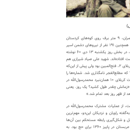
ص)
عملیات محمدرسول‌الله در شرایطی انجام شد که به گفته شاهدان و حاضران، ۹ متر برف روی کوه‌های کردستان
نشسته بود و طی آن، تلفات هزار کشته و زخمی به ارتش عراق وارد شده و همچنین ۱۹۱ نفر از نیروهای دشمن اسیر
شدند. آیت‌الله هاشمی رفسنجانی هم در مجموعه‌یادداشت‌های روزانه خود، در بخش روز یکشنبه ۱۳ دی ۶۰ نوشته
 افتاده‌اند. شهید علی صیاد شیرازی هم
در روایت خود از آن دوران گفته است: «کربلای ۱ عملیات طریق‌القدس بود. کربلای ۲، فتح‌المبین بود ولی پیش از این‌که
کربلای ۲ شروع شود، ما زودتر سراغ بعضی از کربلاها رفتیم؛ مثل کربلای ۷ که مطلع‌الفجر نامگذاری شد. شماره‌ها را
همین‌طور داده بودیم و هرکدام زودتر آماده می‌شد، انجام می‌گرفت. عملیات کربلای ۱۰ همان‌نبرد محمدرسول‌الله در
: «زمانش چقدر طول کشید؟ یک روز. یعنی
، از عملیات مشترک محمدرسول‌الله در
گفته راویان و نزدیکان این‌دو، مهم‌ترین
ل و شکل‌گیری رابطه مستحکم بین آن‌ها
تأثیر داشت، سفر مشترک‌شان به عربستان در پاییز ۱۳۶۰ برای حج بود. به