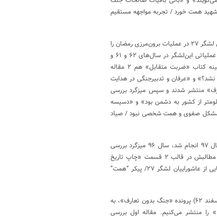
می‌گویند» و «بانی باقیات صالحات جنگ
شهید همت خورد / تجربه مواجهه مستقیم
قدم بعدی در پرونده، بررسی کتاب «ضربت متقابل» بود که کارنامه عملیاتی لشگر ۲۷ در عملیات برون‌مرزی رمضان را
در بر می‌گرفت. تا این‌جای کار با مسیر آخر به اولی که طی کردیم، کارنامه عملیاتی این‌لشگر در سال‌های ۶۲ و ۶۱ و
زمان فرماندهی شهید محمدابراهیم همت مورد بررسی قرار گرفتند. در زمینه کتاب «ضربت متقابل» هم ۲ مقاله
نشد؟» و «عرفان و تدبیرجنگی در هدایت
عارف» منتشر شدند و سپس میزگرد بررسی
 در قالب ۳ قسمت «”صلح بعد از خرمشهر”، هدیه دادن ۱۰۰۰ کیلومتر از کشور به دشمن بود» و «دسیسه
«مشکل صفوی و همت شخصی نبود / صیاد
پیش از بازکردن فصل‌های «شراره‌های خورشید» و «ضربت متقابل» که سال ۹۷ انجام شد، سال ۹۶ میزگرد بررسی
نشر ۲۷ بعثت (وابسته به لشگر ۲۷) را در خبرگزاری مهر برگزار کردیم که مطالبش در قالب ۲ قسمت «چاپ تاریخ
شفاهی فرماندهان از دغدغه‌ها و توصیه‌های رهبرانقلاب بود» و «روایت‌هایی از عاشوراییان لشگر ۲۷/ پیکر “همت”
اما حالا که در سالگرد ایام اجرای عملیات خیبر و شهادت شهید همت (۱۷ اسفند ۶۲) پرونده «جنگ بدون تعارف»، به
را منتشر می‌کنیم. مقاله اول بررسی