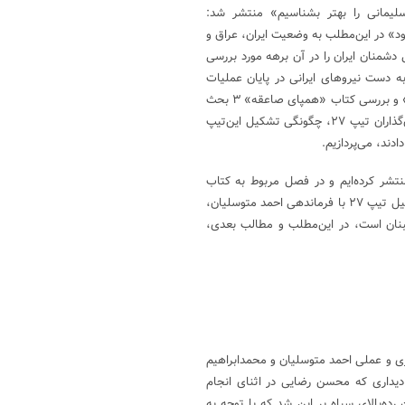
سلیمانی را بهتر بشناسیم» منتشر شد:
ود» در این‌مطلب به وضعیت ایران، عراق و
دشمنان ایران را در آن برهه مورد بررسی
ه دست نیروهای ایرانی در پایان عملیات
فتح‌المبین اشاره کردیم. بنابراین در این‌قسمت از پرونده «جنگ بدون تعارف» و بررسی کتاب «همپای صاعقه» ۳ بحث
مهم ویژگی‌های اخلاقی احمد متوسلیان و محمدابراهیم همت به‌عنوان بنیان‌گذاران تیپ ۲۷، چگونگی تشکیل این‌تیپ
دند، می‌پردازیم.
تشر کرده‌ایم و در فصل مربوط به کتاب
«همپای صاعقه» با توجه به این‌که این‌کتاب، مربوط به پیشینه و زمان تشکیل تیپ ۲۷ با فرماندهی احمد متوسلیان،
لبنان است، در این‌مطلب و مطالب بعدی،
۶۰ با توجه به همبستگی نظری و عملی احمد متوسلیان و محمدابراهیم
یداری که محسن رضایی در اثنای انجام
ده‌بالای سپاه بر این شد که با توجه به