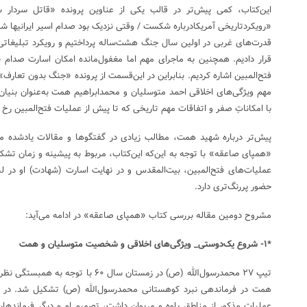
این‌کتاب، کمی پیش‌تر در قالب یکی از عناوین پرونده «قاتل سردار 
«رویکردتاریخی آمریکادرباره شکست / وقتی نزدیک بود صدام اسیر ایرانیها ش
قدرت‌های غربی در اولین سال جنگ هشت‌ساله پرداختیم و رویکرد تبلیغاتی 
قرار دادیم. همچنین به ماجرای مهم اما مغفول‌مانده امکان اسارت صدام ب
با امکاناتِ صفر و اتفاقات مهم تاریخی که تا پیش از عملیات فتح‌المبین رخ دا
پیش‌تر درباره شهید همت، مطالب زیادی در گفتگوها و مقالات یادشده من
عملیات‌های فتح‌المبین، بیت‌المقدس و در نهایت اسارت (شهادت) او در 
حضور پررنگ‌تری دارد.
مشروح دومین مقاله بررسی کتاب «همپای صاعقه» در ادامه می‌آید:
*۱- شروع یک‌دوستی_ ویژگی‌های اخلاقی و شخصیت متوسلیان و همت
تیپ ۲۷ محمدرسول‌الله (ص) در زمستان سال 
همت در فرماندهی نبرد کوهستانی محمدرسول‌الله (ص) تشکیل شد. در د
عملیات مذکور از مناطق پاوه و مریوان داشت، تصمیم او و دیگر فرماندهان ر