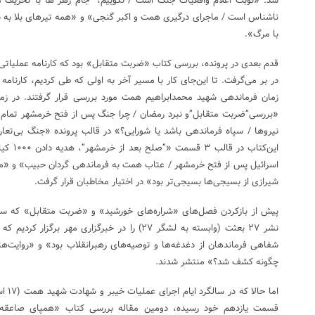
شد: «نوبت اعلام واقعیات جنگ است / نگوییم، “جام زهر”ها با تحریف 
ناشناس است / ماجرای درگیری همت و اکبر گنجی» و «همه تیرهای بلا به 
با مرگ».
«بررسی”ضربت متقابل”و نبرد رمضان / چرا جنگ پس از فتح خرمشهر تمام 
نیروها / سپاه فرماندهی باشد یا شورایی؟» در قالب پرونده «جنگ بی‌ت
این‌کتاب
اسرائیل پس از فتح خرمشهر / عتاب همت به فرماندهی گردان حبیب» و 
شیرازی از بسیجی‌ها بسیجی‌تر بود» در اختیار مخاطبان قرار گرفت.
چگونه کشف شد؟» منتشر شدند.
قسمت یازدهم خود رسیده، دومین مقاله بررسی کتاب «همپای صاعقه» 