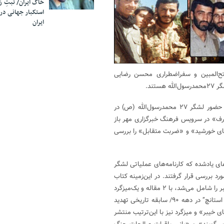
خاک ایران/ ثبتِ 
استکبار جهانی در
ایران
یات فتح‌المبین و سفراضطراری محسن رضایی
خبرگزاری مهر، گروه فرهنگ _ صادق وفایی: بررسی آثار مستند مربوط به حضور لشگر ۲۷ محمدرسول‌الله (ص) در
ی بود که سال ۹۷ با نام «جنگ بی‌تعارف» در سرویس فرهنگ خبرگزاری مهر باز
ه‌های خورشید» و «ضربت متقابل» را بررسی
های یادشده که کارنامه‌های عملیاتی لشگر
د بررسی قرار گرفتند. در این‌زمینه کتاب
«شراره‌های خورشید» که کارنامه عملیاتی لشگر ۲۷ در عملیات آبی‌خاکی خیبر را شامل می‌شد، با ۲ مقاله و یک‌میزگرد
۳ قسمتی مورد بررسی قرار گرفت که مقالات به این‌ترتیب: «تکرار “آمریکن استانچ” در دهه ۹۰/ سابقه تاریخی تهدید
یبر» و میزگرد نیز با این‌ترتیب منتشر