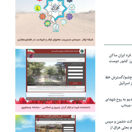
رد ایران ساکن
برز کشور دوست
ل چشم/گسترش خط
 اسرائیل
دیم به روح شهدای
 میناب
رکت دشمن و سپس
م بعثی عراق از