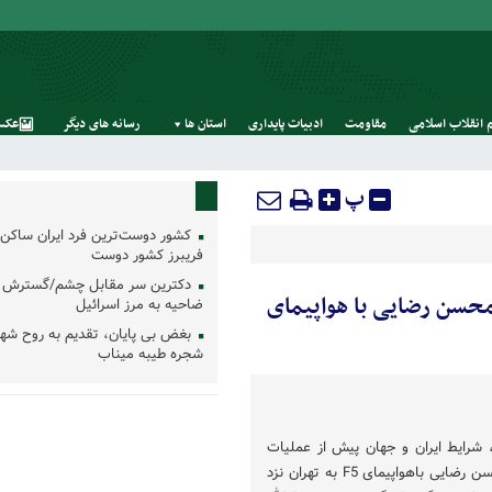
 انقلاب اسلامی
مقاومت
ادبیات پایداری
استان‌ ها
رسانه‌ های‌ دیگر
عکس
پ
کشور دوست‌ترین فرد ایران ساکن 
فریبرز کشور دوست
دکترین سر مقابل چشم/گسترش 
از محسن رضایی با هواپیمای
ضاحیه به مرز اسرائیل
بغض بی پایان، تقدیم به روح شه
شجره طیبه میناب
ول‌الله، شرایط ایران و جهان پیش از عملیات
فتح‌المبین و سفراضطراری محسن رضایی باهواپیمای F5 به تهران نزد