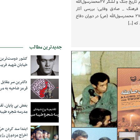
امام‌خمینی ازجمله فرازهای مهم تاریخ جنگ و لشگر ۲۷محمدرسول‌الله
 فرهنگ _ صادق وفایی: بررسی آثار
مستند مربوط به حضور لشگر ۲۷ محمدرسول‌الله (ص) در دوران دفاع
که […]
جدیدترین مطالب
کشور دوست‌ترین ف
خیابان شهید فری
دکترین سر مقاب
قرمز ضاحیه به مرز
بغض بی پایان، تق
مدرسه شجره طیبه
ابتدا سد کردن ح
اخراج مزدوران رژی