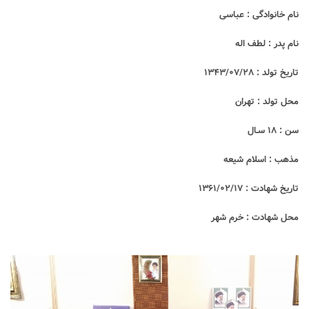
نام خانوادگی
:
عباسی
نام پدر
:
لطف اله
تاریخ تولد
:
۰٧/٢٨
/
١٣۴٣
محل تولد
:
تهران
سن
:
١٨
سـال
مذهب
:
اسلام شیعه
تاریخ شهادت
:
۰٢/١٧
/
١٣۶١
محل شهادت
:
خرم شهر