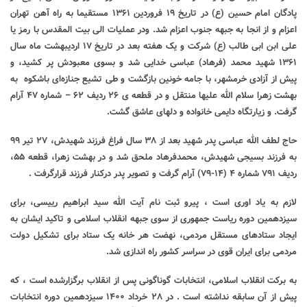
پادگان امام حسین (ع) در تاریخ ۱۹ فروردین ۱۳۶۱ مستقیما به راه آهن تهران
اعزام و از انجا به جبهه جنوب اعزام شد. ودر عملیات الی بیت المقدس با رمز یا
علی ابن ابی طالب (ع) شرکت و یک هفته بعد در تاریخ ۱۷ اردیبهشت ماه سال
۱۳۶۱ شهید محمد (فرهاد) عباسی خدایی شد و بسوی معبودش پر کشید، و
پیش از آزادی خرمشهر، با جامه خونین بازگشت و طی تشیع جنازه‌ای باشکوه
به
بهشت زهرا سلام الله علیها منتقل و در قطعه ی ۲۶ ردیف ۶۲
–
شماره ۴۷ آرام
گرفت. و زیارتگاه دایمی خانواده و دلهای عاشق گشت
.
حاج لطف الله عباسی پدر شهید بعد از ۳۸ سال فراغ فرزند شهیدش، ۲۷ تیر ۹۹
به فرزند بسیجی شهیدش، محمدفرهاد ملحق شد و در بهشت زهرا، قطعه ۵۵،
ردیف ۷۹۱ شماره ۴ (۱۴-۷۹) آرام گرفت و تصویر پدر درکنار فرزند قرارگرفت .
لازم به یاد اوری است ، پیرو ثبت نام آیت الله سید ابراهیم رییسی، برای
سیزدهمین دوره ریاست جمهوری از سوی جبهه انقلاب اسلامی و تاکید ایشان به
ایجاد ستادهای مستقل مردمی، نهضت هر خانه یک ستاد برای تشکیل دولت
مردمی برای ایران قوی در سراسر کشور راه اندازی شد.
به برکت انقلاب اسلامی، انتخابات گوناگونی پس از انقلاب برگزارشده است ، که
پیش از آن سابقه نداشته است . در ۲۸ خرداد ۱۴۰۰ سیزدهمین دوره انتخابات