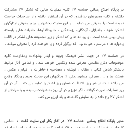
در پایگاه اطلاع رسانی حماسه ۲۷ کلیه عملیات هایی که لشکر ۲۷ مشارکت
داشته و کلیه محورهای پدافندی که در آن استقرار یافته و از سرحدات حراست
نموده است را معرفی می نماید . و این سایت بخشهایی برای معرفی ایثارگران
لشکر: شهدا، جانبازان، آزادگان، رزمندگان ، جاویدالاثرها، خانواده های وابسته
پیش بینی شده است . و برنامه های که لشکر و زیر مجموعه های لشکر در قالب
یادواره ها ؛ مراسم ، هیات و…. که برگزار کرده و یا خواهند کرد را معرفی میکند .
در حماسه ۲۷ در جهت نشر فرهنگ جبهه و ایثار وشهادت ومقاومت کلیه
موضوعات دفاع مقدس معرفی شده وتکمیل خواهد شد . و تمامی آثار مرتبط
بالشکر شامل کتاب ، مقاله ، نوشته ، مصاحبه ؛ خاطرات ، فیلم ، عکس ،
هیئت ها و ….. معرفی میشود .یکی از ویژگیهای این سایت وجود روزنگار وقایع
می باشد ؛ که در هر روز اتفاقات همان روز لشکر را نمایه می کند . اگر در آن
روز عملیات صورت گرفته ، اگر عزیزی در آن روز به شهادت رسیده و یا حوادثی از
لشکر ۲۷ رخ داده را به نمایش گذاشته و یاد اوری می کند.
مدیر پایگاه اطلاع رسانی حماسه ۲۷ در آغاز بکار این سایت گفت
:
تمامی
کارهای سخت افزاری سایت حماسه ۲۷ فراهم گردیده ومجوز از وزرات ارشاد آن