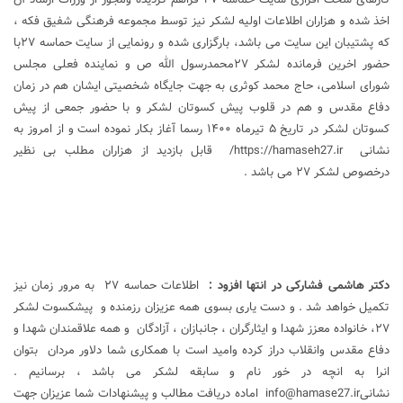
اخذ شده و هزاران اطلاعات اولیه لشکر نیز توسط مجموعه فرهنگی شفیق فکه ،
که پشتیبان این سایت می باشد، بارگزاری شده و رونمایی از سایت حماسه ۲۷با
حضور اخرین فرمانده لشکر ۲۷محمدرسول الله ص و نماینده فعلی مجلس
شورای اسلامی، حاج محمد کوثری به جهت جایگاه شخصیتی ایشان هم در زمان
دفاع مقدس و هم در قلوب پیش کسوتان لشکر و با حضور جمعی از پیش
کسوتان لشکر در تاریخ ۵ تیرماه ۱۴۰۰ رسما آغاز بکار نموده است و از امروز به
نشانی
https://hamaseh27.ir/
قابل بازدید از هزاران مطلب بی نظیر
درخصوص لشکر ۲۷ می باشد .
دکتر هاشمی فشارکی در انتها افزود
:
اطلاعات حماسه ۲۷ به مرور زمان نیز
تکمیل خواهد شد . و دست یاری بسوی همه عزیزان رزمنده و پیشکسوت لشکر
۲۷، خانواده معزز شهدا و ایثارگران ، جانبازان ، آزادگان و همه علاقمندان شهدا و
دفاع مقدس وانقلاب دراز کرده وامید است با همکاری شما دلاور مردان بتوان
انرا به انچه در خور نام و سابقه لشکر می باشد ، برسانیم .
نشانیinfo@hamase27.ir اماده دریافت مطالب و پیشنهادات شما عزیزان جهت