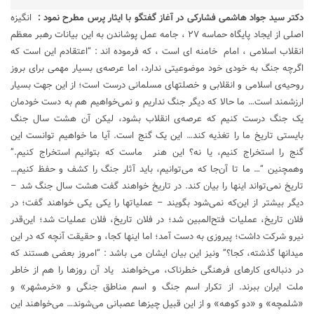
دکتر سید جواد هاشمی فشارکی در آغاز گفتگو با ایثار پرس مطرح نمود
:
انگیزه
اصلی از ایجاد پایگاه حماسه ۲۷ ، جامه عمل پوشاندن به این بیانات رهبر معظم
انقلاب اسلامی ، امام خامنه ای است ، که فرموده اند : “اعتقادم این است که
اگرچه جنگ به خودی خود موضوعیتی ندارد، اما عرصه‌ی بسیار مهمی برای بروز
روحیه‌ی اسلامی و انقلابی و خصلتهای مسلمانی درست است؛ از این جهت بسیار
ارزشمند است… ما حالا که دیگر جنگ نداریم و نمی‌خواهیم هم به دست خودمان
یک جنگ درست کنیم که عرصه‌ی انقلاب بشود، لیکن آن هشت سال جنگ
بایستی تاریخ ما را تغذیه کند… این یک گنج است. آیا ما خواهیم توانست این
گنج را استخراج کنیم، یا نه؟ این هنر ماست که بتوانیم استخراج کنیم.”
وهمچنین “… ما تا آن‌جا که می‌توانیم، باید آثار جنگ را کشف و حفظ کنیم…
تاریخ نمی‌تواند اینها را بیان کند. در تاریخ خواهند گفت هشت سال جنگ شد –
دیگر بیشتر از این‌که نمی‌شود بگویند – عملیاتها را یکی یکی خواهند گفت؛ در
فلان تاریخ، عملیات فتح‌المبین شد؛ در فلان تاریخ، فلان عملیات شد؛ این‌قدر
نیرو شرکت داشت؛ پیروزی به دست آمد؛ اما اینها کجا، و حقیقت آنچه که در این
میدانها گذشته، کجا؟” ونیز این بیان ایشان می باشد : “امروز بعضی هستند که
در دنباله‌ی کارهای فرهنگی خطرناک، می‌خواهند یاد آن روزها را هم از خاطر
ملت ایران ببرند. از تکرار اسم جنگ و اسم مناطق جنگی و «خرمشهر» و
«شلمچه» و «دو کوهه» و از این قبیل چیزها عصبانی می‌شوند… می‌خواهند این