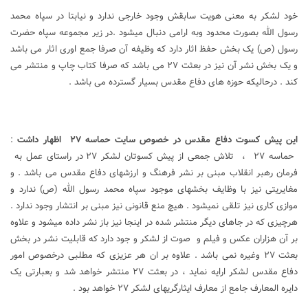
خود لشکر به معنی هویت سابقش وجود خارجی ندارد و نیابتا در سپاه محمد
رسول الله بصورت محدود وبه ارامی دنبال میشود .در زیر مجموعه سپاه حضرت
رسول (ص) یک بخش حفظ اثار دارد که وظیفه آن صرفا جمع اوری اثار می باشد
و یک بخش نشر آن نیز در بعثت ۲۷ می باشد که صرفا کتاب چاپ و منتشر می
کند . درحالیکه حوزه های دفاع مقدس بسیار گسترده می باشد .
این پیش کسوت دفاع مقدس در خصوص سایت حماسه ۲۷ اظهار داشت
:
حماسه ۲۷ ، تلاش جمعی از پیش کسوتان لشکر ۲۷ در راستای عمل به
فرمان رهبر انقلاب مبنی بر نشر فرهنگ و ارزشهای دفاع مقدس می باشد . و
مغایریتی نیز با وظایف بخشهای موجود سپاه محمد رسول الله (ص) ندارد و
موازی کاری نیز تلقی نمیشود . هیچ منع قانونی نیز مبنی بر انتشار وجود ندارد .
هرچیزی که در جاهای دیگر منتشر شده در اینجا نیز باز نشر داده میشود و علاوه
بر آن هزاران عکس و فیلم و صوت از لشکر و جود دارد که قابلیت نشر در بخش
بعثت ۲۷ وغیره نمی باشد . علاوه بر ان هر عزیزی که مطلبی درخصوص امور
دفاع مقدس لشکر ارایه نماید ، در بعثت ۲۷ منتشر خواهد شد و بعبارتی یک
دایره المعارف جامع از معارف ایثارگریهای لشکر ۲۷ خواهد بود .