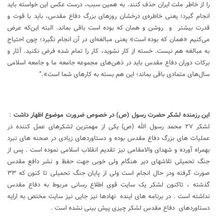
را از خاطر ملت ایران حذف کنند. به همین سبب، درست عکس این خواسته باید
انجام گیرد؛ یعنی خاطره‌ی درخشان روزهای بزرگ دفاع مقدس، باید با قوت و
قدرت بیشتر و روشن و همان که بوده است باقی بماند. البته این‌که عرض
می‌کنیم «همان که بوده است» یعنی مبالغه‌ای در آن انجام نگیرد؛ چون احتیاج
به مبالغه هم نیست. خسته از کار نشوید، کار را تمام شده فرض نکنید. آثار و
برکات دوران دفاع مقدس باید در ذهن‌های مجموعه جامعه ما و جامعه اسلامی
سال‌های متمادی باقی بماند؛ این هم بسته به کارهای شما است».”
این رزمنده لشکر حضرت رسول (ص) در خصوص ضرورت موضوع اظهار داشت
:
لشکر ۲۷ محمد رسول الله (ص) یکی از مهمترین لشکرهای عمل کننده در
عملیات های بزرگ دفاع مقدس بوده و دستاوردهای زیادی در صحنه های نبرد
بهمراه آورده و شهدای والامقامی نیز تقدیم انقلاب اسلامی نموده است . پس از
جنگ تحمیلی تلاشهای دیر هنگام ولی خوبی جهت حفظ و نشر دافع مقدس
صورت گرفته ودر حال انجام است ولی از پایان جنگ تحمیلی تا کنون که ۳۳
گذشته ، تاکنون لشکر یک سایت قوی اطلاع رسانی مربوط به دفاع مقدس
نداشته است . در برنامه های اینده نهادها نیز جایی نیز سایت مختص به ارایه
دستاوردهای دفاع مقدس لشکر چیزی پیش بینی نشده است .