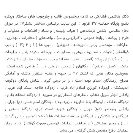
دکتر هاشمی فشارکی در ادامه درخصوص قالب و چارچوب های ساختار وپیکره
بندی پایگاه حماسه ۲۷ افزود
:
این سایت براساس ساختار لشکر۲۷ در دوران
دفاع مقدس شامل فرماندهی ( هیات رئیسه ) و ستاد ( اطلاعات و عملیات و
طرح و برنامه ، روابط عمومی ، کارگزینی و ….) ، واحدهای ( مخابرات ، بهداری ،
تدارکات ، مهندسی رزمی ، توپخانه ، آموزش) ، تیپ ها ( ۱ و ۲ و۳ ) و تیپ
ذوالفقار ( ادوات ، ضد زره ، زرهی ، مخابرات ، توپخانه ، دیده بانی ، تبلیغات
و…. ) ، گردانهای پیاده (انصار ، عمار ، مقداد؛ جبیب ، حمزه ، سلمان ، شهادت ،
مالک ، کمیل ، میثم ) ، یگانهای ( دریایی ؛ زرهی و …. ) طراحی شده است .
همچنین مکان هایی که لشکر ۲۷ در جبهه و عقبه استقرار داشته و آمادگی
معراج رزمندگان اسلام بوده است ، را در برمی گیرد . شامل پادگان دوکوهه
اندیمشک ، اردوگاه کوزران اسلام اباد غرب ، اردوگاه قلاجه اسلام اباد غرب ،
پادگان ابوذر سرپل ذهاب ، مقرهای استقراری در سوریه ( اردوگاه منطقه بقاع ،
اردوگاه بعلبک ، اردوگاه بلتا شاوریه ، زبیدانیه ) ، پادگان امام حسن (ع) تهران ،
پادگان ولیعصر (عج) تهران ، پادگان شهید همت کرج، اردوگاه سمنان و
قرارگاههای تاکتیکی و قرارگاههای عقبه عملیات ها ( دشت عباس ، علی گره زد
، ….) و محور عملیاتی ( در مناطقی عملیات تهاجمی صورت گرفته ) که در زمان
عملیات دفاع مقدس شکل گرفته ، می باشد .