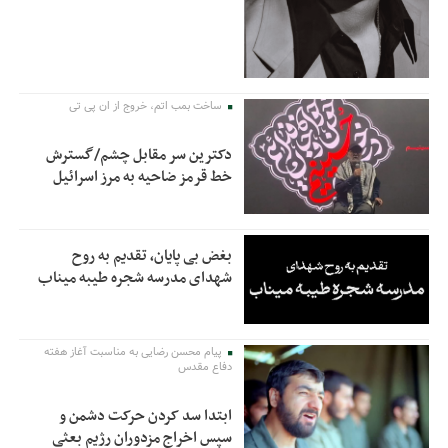
ساخت بمب اتم، خروج از ان پی تی
دکترین سر مقابل چشم/گسترش
خط قرمز ضاحیه به مرز اسرائیل
بغض بی پایان، تقدیم به روح
شهدای مدرسه شجره طیبه میناب
پیام محسن رضایی به مناسبت آغاز هفته
دفاع مقدس
ابتدا سد کردن حرکت دشمن و
سپس اخراج مزدوران رژیم بعثی