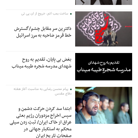
ساخت بمب اتم، خروج از ان پی تی
دکترین سر مقابل چشم/گسترش
خط قرمز ضاحیه به مرز اسرائیل
بغض بی پایان، تقدیم به روح
شهدای مدرسه شجره طیبه میناب
پیام محسن رضایی به مناسبت آغاز هفته
دفاع مقدس
ابتدا سد کردن حرکت دشمن و
سپس اخراج مزدوران رژیم بعثی
عراق از خاک ایران/ ثبتِ زدن سیلی
محکم به استکبار جهانی در
صفحات تاریخ ایران