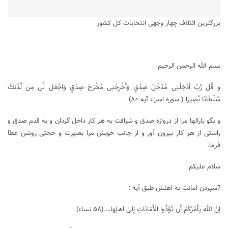
بزرگترین ائتلاف چهار وجهی انتخابات کل کشور
بسم الله الرحمن الرحیم
و قُل رَّبِّ أَدْخِلْنِی مُدْخَلَ صِدْقٍ وَأَخْرِجْنِی مُخْرَجَ صِدْقٍ وَاجْعَل لِّی مِن لَّدُنكَ
سُلْطَانًا نَّصِيرًا ( سوره اسراء آیه ۸۰)
و بگو بارالها مرا از دروازه صدق و شرافت به هر کار داخل گردان و به قدم صدق و
راستی از هر کار بیرون آور و از جانب خویش مرا بصیرت و حجتی روشن عطا
فرما.
سلام علیکم
?سپردن امانت به اهلش طبق آیه :
إِنَّ اللهَ يَأْمُرُكُمْ أَن تُؤَدُّوا الْأَمَانَاتِ إِلَىٰ اَهلِها….(۵۸ نساء)