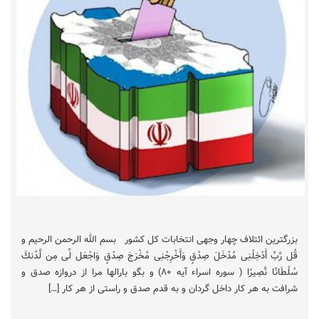
بزرگترین ائتلاف چهار وجهی انتخابات کل کشور بسم الله الرحمن الرحیم و
قُل رَّبِّ أَدْخِلْنِی مُدْخَلَ صِدْقٍ وَأَخْرِجْنِی مُخْرَجَ صِدْقٍ وَاجْعَل لِّی مِن لَّدُنكَ
سُلْطَانًا نَّصِيرًا ( سوره اسراء آیه ۸۰) و بگو بارالها مرا از دروازه صدق و
شرافت به هر کار داخل گردان و به قدم صدق و راستی از هر کار […]