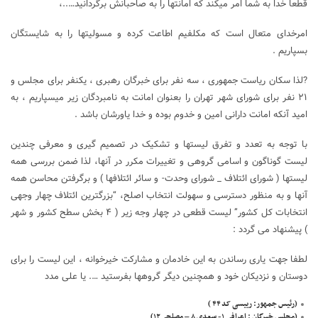
قطعا خدا به شما امر میکند که امانتها را به صاحبانش برگردانيد…..،
امرخدای متعال است که مکلفیم اطاعت کرده و مسولیتها را به شایستگان
بسپاریم .
?لذا سکان ریاست جمهوری ، سه نفر برای خبرگان رهبری ، یکنفر برای مجلس و
۲۱ نفر برای شورای شهر تهران را بعنوان امانت به نامبردگان زیر میسپاریم ، به
امید آنکه امانت دارانی امین و خدوم بوده و خدا یاورشان باشد .
با توجه به تعدد و تفرق لیستها و تشکیک در تصمیم گیری و معرفی چندین
لیست گوناگون و اسامی گروهی و تغییرات مکرر در آنها، لذا ضمن بررسی همه
لیستها ( شورای ائتلاف _ شورای وحدت- و سائر ائتلافها ) و برگرفتن محاسن همه
آنها و به منظور دسترسی و سهولت انتخاب اصلح، “بزرگترین ائتلاف چهار وجهی
انتخابات کل کشور” لیست قطعی در چهار وجه زیر ( ۴ بخش سطح کشور و شهر
) پیشنهاد می گردد :
لطفا جهت یاری رساندن به این خادمان و مشارکت خیرخوانه ، این لیست را برای
دوستان و نزدیکان خود و همچنین دیگر گروهها بفرستید …. یا علی مدد
(رئیس جمهور: رییسی کد ۴۴ )
(مجلس خبرگان : اعرافی ۱- سعدی ۸ – مصلحی۱۲)