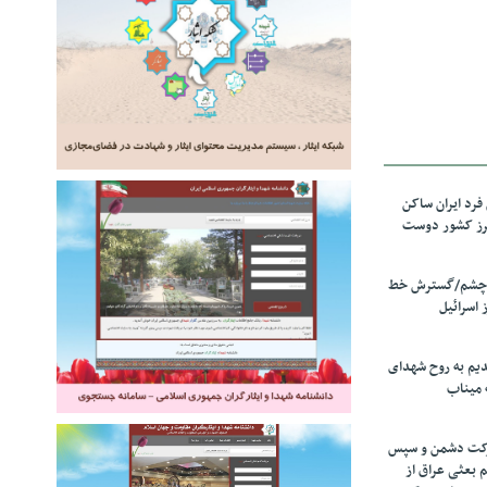
رد ایران ساکن
برز کشور دوست
ل چشم/گسترش خط
 اسرائیل
دیم به روح شهدای
 میناب
رکت دشمن و سپس
م بعثی عراق از