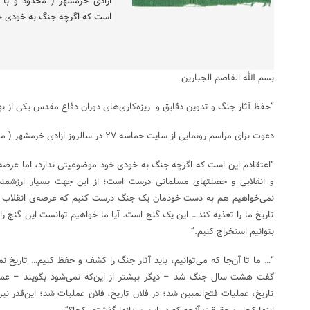
ازادی خرمشهر ( محدود و با 
است که اگرچه جنگ به خودی خو
بسم الله القاصم الجبارین
“حفظ آثار جنگ و تدوین دقایق و ریزه‌کاری‌های دوران دفاع مقدس یکی از به
دعوت برای مراسم رونمایی از سایت حماسه ۲۷ در سالروز ازادی خرمشهر ( محدود و با رعایت اصول بهداشتی )
“اعتقادم این است که اگرچه جنگ به خودی خود موضوعیتی ندارد، اما عرصه‌
و انقلابی و خصلتهای مسلمانی درست است؛ از این جهت بسیار ارزشمند
نمی‌خواهیم هم به دست خودمان یک جنگ درست کنیم که عرصه‌ی انقلاب
تاریخ ما را تغذیه کند… این یک گنج است. آیا ما خواهیم توانست این گنج ر
بتوانیم استخراج کنیم.”
“… ما تا آن‌جا که می‌توانیم، باید آثار جنگ را کشف و حفظ کنیم… تاریخ نمی‌
گفت هشت سال جنگ شد – دیگر بیشتر از این‌که نمی‌شود بگویند – عملی
تاریخ، عملیات فتح‌المبین شد؛ در فلان تاریخ، فلان عملیات شد؛ این‌قدر ن