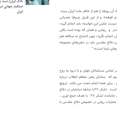
خاک ایران/ ثبتِ 
استکبار جهانی در
ن روزها را هم از خاطر ملت ایران ببرند.
ایران
 کوهه» و از این قبیل چیزها عصبانی
درست عکس این خواسته باید انجام گیرد؛
یشتر و روشن و همان که بوده است باقی
ن انجام نگیرد؛ چون احتیاج به مبالغه هم
ران دفاع مقدس باید در ذهن‌های مجموعه
ارهای شما است».”
 تمامی مسلمانان جهان و با درود به روح
یم که سخنان رهبر معظم انقلاب درباره
، برای همه اتمام حجت می باشد .ترویج
دفاع مقدس برای امروز و دیروز نیست، بلکه برای نسل جدید و آیندگان لازم است. لشکر ۲۷با سابقه درخشان در دفاع
مقدس ، فاقد سایت اطلاع رسانی بوده، بدین جهت جمعی از پیش کسوتان جامانده لشکر ۲۷ با هدف جمع اوری ،
و عملیات روانی در خصوص دفاع مقدس با