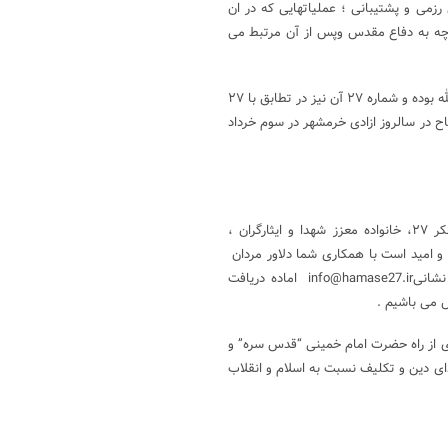
۲۷ ، پیشینه آن ، گردانهای رزمی و پشتیبانی ؛ عملیاتهایی که در ان
چه به دفاع مقدس وپس از آن مرتبط می
و اینک در این روز مبارک مبعث پیامبر الهی که اسم لشکر نیز محمد رسول الله بوده و شماره ۲۷ آن نیز در تطابق با ۲۷
آغاز ایجاد زیرساخت پایگاه اطلاع رسانی حماسه ۲۷ ، افتتاح در سالروز ازادی خرمشهر در سوم خرداد
اعلام گردیده و دست یاری بسوی همه عزیزان رزمنده و پیشکسوت لشکر ۲۷، خانواده معزز شهدا و ایثارگران ،
 و امید است با همکاری شما دلاور مردان
بتوان ان را به انچه در خور نام و سابقه لشکر ۲۷ می باشد ، برسانیم . نشانیinfo@hamase27.ir اماده دریافت
 می باشیم .
وی از راه حضرت امام خمینی “قدس سره” و
دای دین و تکلیف نسبت به اسلام و انقلاب