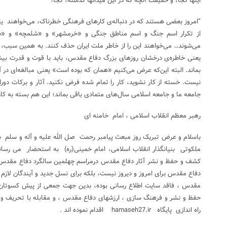
اینها کجا، و حقیقت آنچه که در این میدانها گذشته، کجا؟”
“امروز بعضی هستند که در دنباله‌ی کارهای فرهنگی خطرناک، می‌خواهند یاد آ
از تکرار اسم جنگ و اسم مناطق جنگی و «خرمشهر» و «شلمچه» و «دو
می‌شوند… می‌خواهند این را از خاطر ملت ایران حذف کنند. به همین سبب، 
یعنی خاطره‌ی درخشان روزهای بزرگ دفاع مقدس، باید با قوت و قدرت ب
بماند. البته این‌که عرض می‌کنیم «همان که بوده است» یعنی مبالغه‌ای در آ
نیست. خسته از کار نشوید، کار را تمام شده فرض نکنید. آثار و برکات دو
جامعه ما و جامعه اسلامی سال‌های متمادی باقی بماند؛ این هم بسته به ک
رهبر معظم انقلاب اسلامی ، امام خامنه ای
باسلام و عرض تبریک روز مبعث پیامبر رحمت صل الله علیه و آله و سلم بر
ملکوتی بنیانگذار انقلاب اسلامی، امام خمینی(ره) به استحضار می رسان
کشف و حفظ و نشر آثار دفاع مقدس درمراسم چهلمین سالگرد دفاع مقدس 
حفظ و نشر و فرهنگ سازی ، ارزشهای دفاع مقدس ، و مقابله با تحریف 
راه اندازی پایگاه hamaseh27.ir اقدام نموده اند .