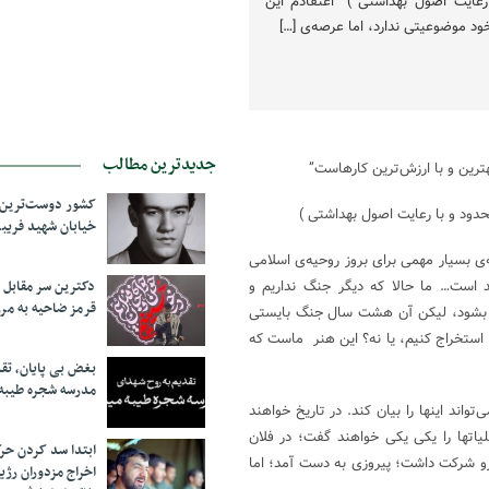
رعایت اصول بهداشتی ) “اعتقادم این
د موضوعیتی ندارد، اما عرصه‌ی […]
جدیدترین مطالب
ترین و با ارزش‌ترین کارهاست”
کشور دوست‌ترین ف
خیابان شهید فری
ی بسیار مهمی برای بروز روحیه‌ی اسلامی
 است… ما حالا که دیگر جنگ نداریم و
دکترین سر مقاب
قرمز ضاحیه به مرز
 بشود، لیکن آن هشت سال جنگ بایستی
ا استخراج کنیم، یا نه؟ این هنر ماست که
بغض بی پایان، تق
مدرسه شجره طیبه
تواند اینها را بیان کند. در تاریخ خواهند
اتها را یکی یکی خواهند گفت؛ در فلان
ابتدا سد کردن ح
یرو شرکت داشت؛ پیروزی به دست آمد؛ اما
اخراج مزدوران رژی