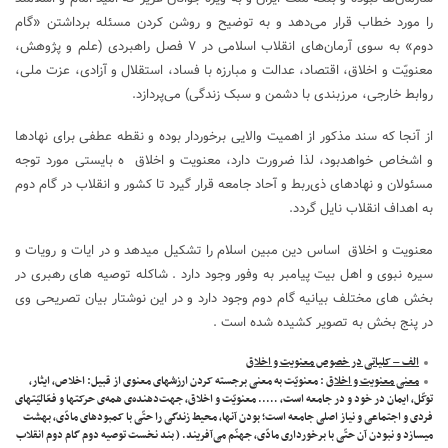
را مورد خطاب قرار می‌دهد و به توضیح و روشن کردن مسئله برداشتن «گام
دوم» به سوی آرمان‌های انقلاب اسلامی در ۷ فصل راهبردی (علم و پژوهش،
معنویّت و اخلاق، اقتصاد، عدالت و مبارزه با فساد، استقلال و آزادی، عزت ملی،
روابط خارجی، مرزبندی با دشمن و سبک زندگی) می‌پردازد.
از آنجا که سند مذکور از اهمیت والایی برخوردار بوده و نقطه عطفی برای نهادها
و اشخاص خواهدبود، لذا ضرورت دارد، معنویت و اخلاق ه بایستی مورد توجه
مسئولان و نهادهای ذی‌ربط و آحاد جامعه قرار گیرد تا کشور و انقلاب در گام دوم
به اهداف انقلاب نایل گردد.
معنویت و اخلاق اساس دین مبین اسلام را تشکیل میدهد و در ایات و رویات و
سیره نبوی و اهل بیت پیامبر به وفور وجود دارد . شاکله توصیه های رهبری در
بخش های مختلف بیانیه گام دوم وجود دارد و در این نوشتار بیان تصریحی وی
در پنج بخش به تصویر کشیده شده است .
الف – کلیاتی در خصوص معنویت و اخلاق
معنی معنویت و اخلاق
: معنویّت به معنی برجسته کردن ارزشهای معنوی از قبیل: اخلاص، ایثار،
توکّل، ایمان در خود و در جامعه است، ….. معنویّت و اخلاق، جهت‌دهنده‌ی همه‌ی حرکتها و فعّالیّتهای
فردی و اجتماعی و نیاز اصلی جامعه است؛ بودن آنها، محیط زندگی را حتّی با کمبودهای مادّی، بهشت
میسازد و نبودن آن حتّی با برخورداری مادّی، جهنّم می‌آفریند. ( بند نخست توصیه دوم گام دوم انقلاب