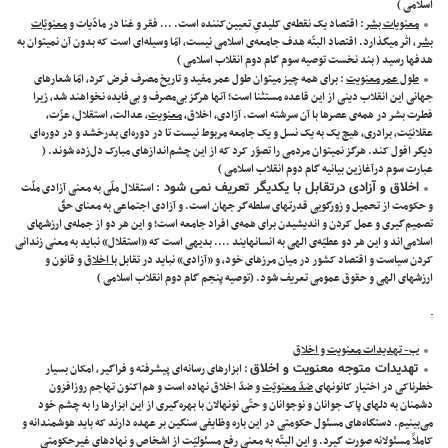
اسلامی )
معنویات بشر
: اقتصاد یک نقطه‌ی کلیدیِ تعیین‌کننده است. … فقر و غنا در مادّیات و
معنویّات
بشر
، اثر میگذارد. اقتصاد البتّه هدف جامعه‌ی اسلامی نیست، امّا وسیله‌ای است که بدون آن نمیتوان به
هدفها رسید ( بند نخست توصیه سوم گام دوم انقلاب اسلامی )
طول عمرمعنویت
: برای همه چیز میتوان طول عمر مفید و تاریخ مصرف فرض کرد، امّا شعارهای
جهانی این انقلاب دینی از این قاعده مستثنا است؛ آنها هرگز بی‌مصرف و بی‌فایده نخواهند شد، زیرا
فطرت بشر در همه‌ی عصرها با آن سرشته است. آزادی، اخلاق،
معنویت
، عدالت، استقلال، عزّت،
عقلانیّت، برادری، هیچ یک به یک نسل و یک جامعه مربوط نیست تا در دوره‌ای بدرخشد و در دوره‌ای
دیگر افول کند. هرگز نمیتوان مردمی را تصوّر کرد که از این چشم‌اندازهای مبارک دل‌زده شوند. (
عبارت سوم درآغازین بیانیه گام دوم انقلاب اسلامی )
اخلاق و آزادی درتقابل با یکدیگر تعریف نمی شود
: استقلال ملّی به معنی آزادی ملّت
و حکومت از تحمیل و زورگویی قدرتهای سلطه‌گر جهان است. و آزادی اجتماعی به معنای حقّ
تصمیم‌گیری و عمل کردن و اندیشیدن برای همه‌ی افراد جامعه است؛ و این هر دو از جمله‌ی ارزشهای
اسلامی‌اند و این هر دو عطیّه‌ی الهی به انسانها‌یند …. بدیهی است که «استقلال» نباید به معنی زندانی
کردن سیاست و اقتصاد کشور در میان مرزهای خود، و «آزادی» نباید در تقابل
با اخلاق
و قانون و
ارزشهای الهی و حقوق عمومی تعریف شود. (توصیه پنجم گام دوم انقلاب اسلامی )
ب- تهدیدات معنویت و اخلاق
تهدیدات متوجه معنویت و اخلاق
: ابزارهای رسانه‌ای پیشرفته و فراگیر، امکان بسیار
خطرناکی در اختیار کانونهای
ضدّ معنویّت
و ضدّ اخلاق نهاده است و هم‌اکنون تهاجم روزافزون
دشمنان به دلهای پاک جوانان و نوجوانان و حتّی نونهالان با بهره‌گیری از این ابزارها را به چشم خود
می‌بینیم. دستگاه‌های مسئول حکومتی در این باره وظایفی سنگین بر عهده دارند که باید هوشمندانه و
کاملاً مسئولانه صورت گیرد. و این البتّه به معنی رفع مسئولیّت از اشخاص و نهادهای غیرحکومتی