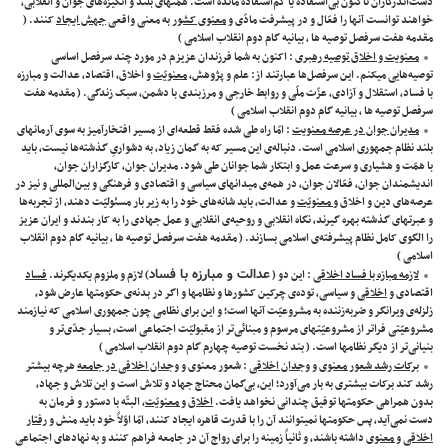
دست‌اندرکاران تاکنون بی‌استفاده یا کم‌استفاده مانده است. همّتهای بلند و انگیزه‌های جوان و انقلابی،
خواهند توانست آنها را فعّال و در پیشرفت مادّی و
معنوی کشور
به معنی واقعی
جهش ایجاد
کنند. (
مقدمه هفت سرفصل توصیه ها ، بیانیه گام دوم انقلاب اسلامی )
معنویت و اخلاق توصیه رهبری
: اکنون به شما فرزندان عزیزم در مورد چند سرفصل اساسی
توصیه‌هایی میکنم. این سرفصل‌ها عبارتند از: علم و پژوهش،
معنویّت
و اخلاق، اقتصاد، عدالت و مبارزه
با فساد، استقلال و آزادی، عزّت ملّی و روابط خارجی و مرزبندی با دشمن، سبک زندگی. ( مقدمه هفت
سرفصل توصیه ها ، بیانیه گام دوم انقلاب اسلامی )
مدیران جوان در عرصه معنویت
: امّا راه طی شده فقط قطعه‌ای از مسیر افتخارآمیز به سوی آرمانهای
بلند نظام جمهوری اسلامی است. دنباله‌ی این مسیر که به گمان زیاد، به دشواریِ گذشته‌ها نیست، باید
با همّت و هشیاری و سرعت عمل و ابتکار شما جوانان طی شود. مدیران جوان، کارگزاران جوان،
اندیشمندان جوان، فعّالان جوان، در همه‌ی میدانهای سیاسی و اقتصادی و فرهنگی و بین‌المللی و نیز در
عرصه‌های دین و اخلاق و
معنویّت
و عدالت، باید شانه‌های خود را به زیر بار مسئولیّت دهند، از تجربه‌ها
و عبرتهای گذشته بهره گیرند، نگاه انقلابی و روحیه‌ی انقلابی و عمل جهادی را به کار بندند و ایران عزیز
را الگوی کامل نظام پیشرفته‌ی اسلامی بسازند. ( مقدمه هفت سرفصل توصیه ها ، بیانیه گام دوم انقلاب
اسلامی )
عدالت و مبارزه با فساد
لازمه مبازه با فساد اخلاقی
: این دو (
) لازم و ملزوم یکدیگرند.
فساد
اقتصادی و
اخلاقی
و سیاسی، توده‌ی چرکین کشورها و نظامها و اگر در بدنه‌ی حکومتها عارض شود،
زلزله‌ی ویرانگر و ضربه‌زننده به مشروعیّت آنها است؛ و این برای نظامی چون جمهوری اسلامی که نیازمند
مشروعیّتی فراتر از مشروعیّتهای مرسوم و مبنائی‌تر از مقبولیّت اجتماعی است، بسیار جدّی‌تر و
بنیانی‌تر از دیگر نظامها است. ( بند نخست توصیه چهارم گام دوم انقلاب اسلامی )
برکات رشد شعور معنوی و وجدان اخلاقی
: شعور معنوی و
وجدان اخلاقی در جامعه
هرچه بیشتر
رشد کند برکات بیشتری به بار می‌آورد؛ این، بی‌گمان محتاج جهاد و تلاش است و این تلاش و جهاد،
بدون همراهی حکومتها توفیق چندانی نخواهد یافت.
اخلاق و معنویّت
، البتّه با دستور و فرمان به
دست نمی‌آید، پس حکومتها نمیتوانند آن را با قدرت قاهره ایجاد کنند، امّا اوّلاً خود باید منش و
رفتار
اخلاقی و معنوی
داشته باشند، و ثانیاً زمینه‌ را برای رواج آن در جامعه فراهم کنند و به نهادهای اجتماعی