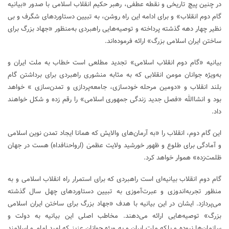
در چنین پیچ تاریخی و نقطه‌ عطفی، رهبر حکیم انقلاب اسلامی با صدور «بیانیه‌
گام دوم انقلاب» و برای ادامه‌ این راه روشن، به تبیین دستاوردهای شگرف و بی
نظیر چهار دهه‌ گذشته پرداخته و توصیه‌هایی راهبردی به‌منظور «جهاد بزرگ برای
ساختن ایران اسلامی بزرگ» ارائه فرموده‌اند.
بیانیه‌ «گام دوم انقلاب اسلامی» تجدید مطلعی است خطاب به ملت ایران و
به‌ویژه جوانان مومن انقلابی که به ‌مثابه منشوری راهبردی برای برداشتن گام
بلند انقلاب و «دومین مرحله‌ خودسازی، جامعه‌پردازی و تمدن‌سازی » خواهد
بود و انشاالله «فصل جدید زندگی جمهوری اسلامی» را رقم زده و شکل خواهند
داد.
این گام دوم، انقلاب را «به آرمان‌های والایش که همانا ایجاد تمدن نوین اسلامی
و آمادگی برای طلوع و ظهور خورشید ولایت عظمیٰ (ارواحنافداه) هست در جهان
ظلمت‌زده» هموار خواهد کرد.
گام دوم انقلاب بیانیه‌ای است راهبردی که برای استمرار راه انقلاب اسلامی و به
منظور تجربه‌اندوزی و عبرت‌آموزی به تبیین دستاوردهای چهل سال گذشته
می‌پردازد. ایشان در این بیانیه با هدف «جهاد بزرگ برای ساختن ایران اسلامی
بزرگ» توصیه‌هایی ارائه می‌دهند. مخاطب اصلی این بیانیه به دولت و
سازمان‌ها نبوده و بلکه ملت ایران و به ویژه جوانان عزیز که امید امام و اسلامند