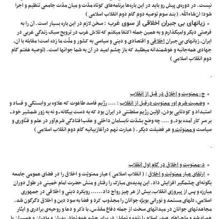
نیست. در دوره‌ی پیش ‌رو باید در این باره‌ها برنامه‌های کوتاه مدّت و میان مدّت جامعی تنظیم و اجرا
شود؛ ان‌شاء‌اللّه. ( بند سوم توصیه دوم گام دوم انقلاب اسلامی )
زیانهای بی جبران اخلاقی از سوی غرب
: سخن لازم در این باره بسیار است. آن را به
فرصتی دیگر وامیگذارم و به همین جمله اکتفا میکنم که تلاش غرب در ترویج سبک زندگی غربی در
ایران، زیانهای بی‌جبران
اخلاقی
و اقتصادی و دینی و سیاسی به کشور و ملّت ما زده است؛ مقابله با آن،
جهادی همه‌جانبه و هوشمندانه میطلبد که باز چشم امید در آن به شما جوانها است. (توصیه هفتم گام
دوم انقلاب اسلامی )
ج- معنویت و اخلاق در قبل از انقلاب
وضعیت شرم اور معنویت درقبل از انقلاب
: …. رژیم فاسد طاغوت که علاوه ‌بر وابستگی و فساد و
استبداد و کودتایی بودن، اوّلین رژیم سلطنتی در ایران بود که به دست بیگانه ــ و نه به زور شمشیر خود ــ
بر سرِ کار آمده بود، و …. چه وضع بشدّت نابسامان داخلی و عقب‌افتادگی شرم‌آور در علم و فنّاوری و
سیاست و
معنویّت
و هر فضیلت دیگر. ( عبارت نهم درآغازبیانیه گام دوم انقلاب اسلامی )
د-معنویت و اخلاق در گام اول انقلاب
ارتقای عیار معنویّت و اخلاق
: ( انقلاب اسلامی ) عیار معنویّت و اخلاق را در فضای عمومی جامعه
بگونه‌ای چشمگیر افزایش داد. این پدیده‌ی مبارک را رفتار و منش حضرت امام خمینی در طول دوران
مبارزه و پس ‌از پیروزی انقلاب، بیش ‌از هر چیز رواج داد…… رویکرد دینی و اخلاقی در جمهوری
اسلامی، دلهای مستعد و نورانی بویژه جوانان را مجذوب کرد و فضا به سود دین و اخلاق دگرگون شد.
مجاهدتهای جوانان در میدانهای سخت از جمله دفاع مقدّس، با ذکر و دعا و روحیه‌ی برادری و ایثار
همراه شد و ماجراهای صدر اسلام را زنده و نمایان در برابر چشم همه نهاد. پدران و مادران و همسران با