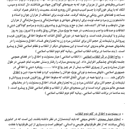
احساس وظیفه‌ی دینی از عزیزان خود که به جبهه‌های گوناگون جهاد می‌شتافتند دل کندند و سپس،
آنگاه که با پیکر خون‌آلود یا جسم آسیب‌دیده‌ی آنان روبه‌رو شدند، مصیبت را با شکر همراه کردند.
مساجد و فضاهای دینی رونقی بی‌سابقه گرفت. صف نوبت برای اعتکاف از هزاران جوان و استاد و
دانشجو و زن و مرد و صف نوبت برای اردوهای جهادی و جهادسازندگی و بسیج سازندگی از هزاران
جوان داوطلب و فداکار آکنده شد. نماز و حج و روزه‌داری و پیاده‌روی زیارت و مراسم گوناگون دینی و
انفاقات و صدقات واجب و مستحب در همه جا بویژه میان جوانان رونق یافت و تا امروز، روز به روز
بیشتر و با کیفیت‌تر شده است. و اینها همه در دورانی اتّفاق افتاده که سقوط اخلاقی روزافزون غرب و
پیروانش و تبلیغات پُر حجم آنان برای کشاندن مرد و زن به لجنزارهای فساد، اخلاق و معنویّت را در
بخشهای عمده‌ی عالم منزوی کرده است؛ و این معجزه‌ای دیگر از انقلاب و نظام اسلامی فعّال و پیشرو
است. ( بند سادسا در برکات انقلاب اسلامی ، بیانیه گام دوم انقلاب اسلامی )
رواج اخلاق بر اثر انقلاب اسلامی
: ( انقلاب اسلامی ) عیار معنویّت و اخلاق را در فضای عمومی
جامعه بگونه‌ای چشمگیر افزایش داد. این پدیده‌ی مبارک را رفتار و منش حضرت امام خمینی در طول
دوران مبارزه و پس ‌از پیروزی انقلاب، بیش ‌از هر چیز رواج داد؛ ……. رویکرد دینی و اخلاقی در
جمهوری اسلامی، دلهای مستعد و نورانی بویژه جوانان را مجذوب کرد و فضا به سود دین و
اخلاق
دگرگون شد. ….. و اینها همه در دورانی اتّفاق افتاده که سقوط اخلاقی روزافزون غرب و پیروانش و
تبلیغات پُر حجم آنان برای کشاندن مرد و زن به لجنزارهای فساد، اخلاق و معنویّت را در بخشهای
عمده‌ی عالم منزوی کرده است؛ و این معجزه‌ای دیگر از انقلاب و نظام اسلامی فعّال و پیشرو است. (
بند سادسا در برکات انقلاب اسلامی ، بیانیه گام دوم انقلاب اسلامی )
ه- معنویت و اخلاق در گام دوم انقلاب
ایجاد جهش معنوی
: نکته‌ی مهمّی که باید آینده‌سازان در نظر داشته باشند، این است که در کشوری
زندگی میکنند که از نظر ظرفیّتهای طبیعی و انسانی، کم‌نظیر است و بسیاری از این ظرفیّتها با غفلت