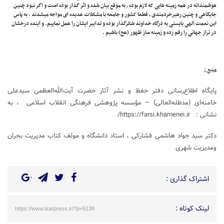
هوشمندانه در همه زمینه هایی که لازم بوده ، به موقع بیان شده و اثر گذار بوده است و اگر نبود چنین
جایگاهی و چنین رهبرخردمندی ، قطعا کشور و جامعه با مشکلات عدیده ای مواجه میشدند . به پاس
این نعمت الهی بایستی به درگاه خداوند شکرگذار بوده و تدابیر ایشان را عمل نماییم. و آینده درخشان
در تراز جهانی را رقم زده و زمینه ساز ظهور (عج) باشیم .
منبع :
پايگاه اطلاع‌رسانی دفتر حفظ و نشر آثار حضرت آيت‌الله‌العظمی سيدعلی
خامنه‌ای (مد‌ظله‌العالی) – مؤسسه پژوهشی فرهنگی انقلاب اسلامی ، به
نشانی :
https://farsi.khamenei.ir/
دکتر سید جواد هاشمی فشارکی ، استاد دانشگاه و مولف کتاب مدیریت بحران
ومدیریت شهری
اشتراک گذاری :
لینک کوتاه :
https://www.isarpress.ir/?p=5138