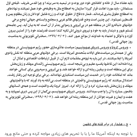
باید هفتاد سال از خانه و کاشانه‌ِی خود دور بوده و در تبعید به سر برند؟ و چرا قدس شریف -قبله‌ی اوّل
مسلمانان- باید مورد اهانت قرار گیرد؟ سازمان به اصطلاح ملل به وظیفه‌ی خود عمل نمیکند و نهادهای
به اصطلاح حقوق بشری مُرده‌اند. شعار «دفاع از حقوق کودک و زن» شامل کودکان و زنان مظلوم یمن و
فلسطین نمیشود. این ‌چنین است وضع قدرتهای ظالم غربی و مجامع وابسته‌ی جهانی؛ وضع برخی
دولتهای دنباله‌رو آنان در منطقه هم در بی‌آبرویی و رسوایی بدتر از آن است که به بیان آید. پس جامعه‌ی
مُسلمِ غیور و دیندار باید به خود و نیروی درونی‌اش تکیه کند؛ دست قدرتمند خود را از آستین بیرون
آوَرَد و با توکّل و اعتماد به خداوند از موانع عبور کند. ( ۱۳۹۹/۰۳/۰۲ ، سخنرانی تلویزیونی به مناسبت
روز جهانی قدس )
ویروس کرونا و ویروس دیرپای صهیونیسم:
سیاست عادّی‌سازی حضور رژیم صهیونیستی در منطقه
یکی از عمده‌ترین سیاست‌های ایالات متّحده‌ی آمریکا است. برخی دولتهای عربی منطقه که نقش پادوی
آمریکا را ایفا میکنند، در این ‌باره به تهیّه‌ی مقدّمات لازم آن، از قبیل ارتباطات اقتصادی و امثال آن
پرداخته‌اند؛ این تلاشها یکسره عقیم و بی‌نتیجه است. رژیم صهیونیستی زائده‌ای مهلک و زیان‌بخش
برای این منطقه است و بیقین ریشه‌کن و ازاله خواهد شد، و بی‌آبرویی و سیه‌رویی برای کسانی خواهد
ماند که امکانات خود را در خدمت این سیاست استکباری نهاده‌اند. برخی برای توجیه این رفتار زشت،
استدلال میکنند که رژیم صهیونیستی واقعیّتی در منطقه است، بی‌آنکه به یاد آورند که با واقعیّتهای
مهلک و زیان‌بخش باید مبارزه کرد و آن را ازاله کرد. امروز کرونا یک واقعیّت است و همه‌ی انسانهای
باشعور، مبارزه با آن را واجب میدانند. ویروس دیرپای صهیونیسم، بی‌گمان از این پس دیری نمیپاید و به
همّت و ایمان و غیرت جوانان از این منطقه ریشه‌کن خواهد شد. ( ۱۳۹۹/۰۳/۰۲ ، سخنرانی تلویزیونی به
مناسبت روز جهانی قدس )
ج – هشدار در برابر فتنه های دشمن
با توجه به اینکه آمریکا ما را با با تحریم های زیادی مواجه کرده و حتی مانع ورود