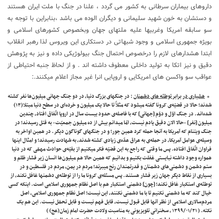
داروهای بیماران سرطانی به کشور می گردد ، علنا در جنگ با ملت ایران هستند
و دستشان به خون شهید سلیمانی و دیگران الوده می باشد ،بنابراین با توجه به
سو سابقه امریکا وغربیها علیه ملتهای جهان وبخصوص کشورهای اسلامی و
بویژه جمهوری اسلامی و وجود شبهاتی در دستکاری این ویروس لذا رهبر انقلاب
ابتدا هشدارهای لازم را درخصوص احتمال جنگ بیولوژیکی داده و نیز به پژوهش
دقیق و نیز اتکا به تولید داخلی معطوف داشته اند . و از لحاظ جنبه احتیاطی از
عواقب سو واکسن های امریکایی و اروپایی انرا غیر مجاز اعلام میکنند.:
هشیاری در برابر توطئه های دشمنان
: در جنگهای بزرگ دنیا، در دو جنگ جهانی میلیون‌ها نفر کشته
شدند؛ حالا در قضیّه‌ی کرونا گفته میشود که مثلاً تا حالا یک میلیون و خرده‌ای در سطح دنیا مبتلا(۱۳)
شده‌اند. در جنگ اوّل و دوّم [جهانی] که با فاصله‌ی حدود بیست سال در اروپا اتّفاق افتاد، چندین
میلیون [نفر] -حالا الان دقیق یادم نیست، امّا میدانم بیش از ده میلیون جمعیّت- به قتل رسیدند؛ در
جنگ ویتنام که آمریکا به آنجا حمله کرد همین جور؛ و در جنگهای گوناگون دیگر. در همین اواخر به
وسیله‌ی عوامل آمریکا، در حمله‌ی به عراق عدّه‌ی زیادی کشته شدند، به شهادت رسیدند؛ و امثال اینها
فراوان اتّفاق افتاده. پس ما وقتی که راجع به این قضیّه فکر میکنیم از بقیّه‌ی حوادث مهمّی که در دنیا
همواره وجود داشته نبایستی غفلت بکنیم و بدانیم که همین حالا هم میلیون‌ها انسان زیر فشار ظلم و
ستم دشمن و دشمنی‌های دشمنان و قدرتمندان رنج میبرند؛ مردم در یمن، مردم در فلسطین و در
بسیاری از نقاط دیگر جهان زیر فشار هستند. پس مسئله‌ی کرونا ما را از توطئه‌ی دشمنها غافل نکند، از
توطئه‌ی استکبار غافل نکند؛ [چون] دشمنی استکبار هم با اصل نظام جمهوری اسلامی است. اینکه کسی
خیال کند که ما دشمنی نکنیم تا با ما دشمنی نکنند، این نیست؛ اصل نظام جمهوری اسلامی، اصل
مردم‌سالاری اسلامی از نظر آنها قابل قبول نیست، قابل فهم نیست و قابل تحمّل نیست. این هم یک
نکته. ( ۱۳۹۹/۰۱/۲۱ ، سخنرانی تلویزیونی به مناسبت ولادت حضرت امام زمان(عج) )