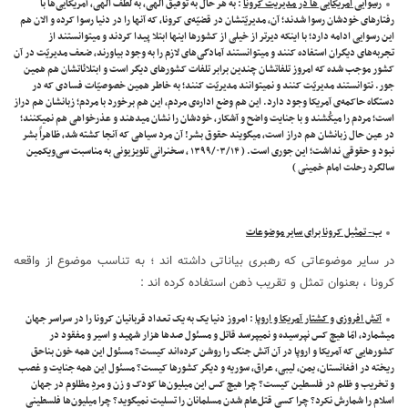
رسوایی امریکایی ها در مدیریت کرونا
: به هر حال به توفیق الهی، به لطف الهی، آمریکایی‌ها با
رفتارهای خودشان رسوا شدند؛ آن، مدیریّتشان در قضیّه‌ی کرونا، که آنها را در دنیا رسوا کرده و الان هم
این رسوایی ادامه دارد؛ با اینکه دیرتر از خیلی از کشورها اینها ابتلا پیدا کردند و میتوانستند از
تجربه‌های دیگران استفاده کنند و میتوانستند آمادگی‌های لازم را به وجود بیاورند، ضعف مدیریّت در آن
کشور موجب شده که امروز تلفاتشان چندین برابر تلفات کشورهای دیگر است و ابتلائاتشان هم همین
جور. نتوانستند مدیریّت کنند و نمیتوانند مدیریّت کنند؛ به خاطر همین خصوصیّات فسادی که در
دستگاه حاکمه‌ی آمریکا وجود دارد. این هم وضع اداره‌ی مردم، این هم برخورد با مردم؛ زبانشان هم دراز
است؛ مردم را میکُشند و با جنایت واضح و آشکار، خودشان را نشان میدهند و عذرخواهی هم نمیکنند؛
در عین حال زبانشان هم دراز است، میگویند حقوق بشر! آن مرد سیاهی که آنجا کشته شد، ظاهراً بشر
نبود و حقوقی نداشت؛ این جوری است. ( ۱۳۹۹/۰۳/۱۴ ، سخنرانی تلویزیونی به مناسبت سی‌ویکمین
سالگرد رحلت امام خمینی )
ب- تمثیل کرونا برای سایر موضوعات
در سایر موضوعاتی که رهبری بیاناتی داشته اند ؛ به تناسب موضوع از واقعه
کرونا ، بعنوان تمثل و تقریب ذهن استفاده کرده اند :
آتش افروزی و کشتار آمریکا و اروپا
: امروز دنیا یک به یک تعداد قربانیان کرونا را در سراسر جهان
میشمارد، امّا هیچ کس نپرسیده و نمیپرسد قاتل و مسئول صدها هزار شهید و اسیر و مفقود در
کشورهایی که آمریکا و اروپا در آن آتش جنگ را روشن کرده‌اند کیست؟ مسئول این همه خون بناحق
ریخته در افغانستان، یمن، لیبی، عراق، سوریه و دیگر کشورها کیست؟ مسئول این همه جنایت و غصب
و تخریب و ظلم در فلسطین کیست؟ چرا هیچ کس این میلیون‌ها کودک و زن و مردِ مظلوم در جهان
اسلام را شمارش نکرد؟ چرا کسی قتل‌عام شدن مسلمانان را تسلیت نمیگوید؟ چرا میلیون‌ها فلسطینی