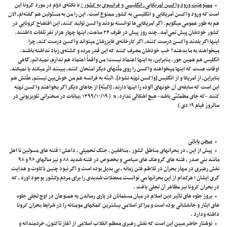
ممنوعیّت ورود واکسن آمریکایی، انگلیسی و فرانسوی به کشور :
” نکته‌ی دوّم در مورد کرونا این
است که ورود واکسن آمریکایی و انگلیسی به کشور ممنوع است. این را من به مسئولین هم گفته‌ام، الان
هم به طور عمومی میگویم. اگر آمریکایی‌ها توانسته بودند واکسن تولید کنند، این افتضاح کرونایی در
کشور خودشان پیش نمی‌آمد. چند روز پیش در ظرف ۲۴ ساعت، اینها چهار هزار نفر تلفات داشتند.
اینها اگر بلدند واکسن درست کنند، اگر کارخانه‌ی فایزرشان میتواند واکسن درست کند، چرا
میخواهند به ما بدهند؟ خب خودشان مصرف کنند که این قدر مرده و کشته‌‌ی زیاد نداشته باشند.
انگلیس هم همین جور. بنابر‌این، به اینها اعتماد نیست؛ من واقعاً اعتماد هم ندارم، نمیدانم، گاهی
اوقات هست که اینها میخواهند واکسن را روی ملّتهای دیگر امتحان کنند، ببینند اثر میکند یا نمیکند.
بنابر‌این، از آمریکا و از انگلیس [واکسن تهیّه نشود]. البتّه به فرانسه هم من خوش‌بین نیستم، علّتش هم
این است که سابقه‌ی آن خونهای آلوده را اینها دارند. [البتّه] از جاهای دیگر اگر بخواهند واکسن تهیّه
کنند -که جای مطمئنّی باشد- هیچ اشکالی ندارد. ” ( ۱۳۹۹/۱۰/۱۹ ،بیانات در سخنرانی تلویزیونی در
سالروز قیام ۱۹ دی )
سخن پایانی
پیش از این ، در بحرانهای مناطق کشور ، منافقین ، جنگ تحمیلی ، داعش ؛ فتنه های مسولین نا اهل
مانند بنی صدر ، فتنه های گروهک های سیاسی و بخصوص در فتنه شدید ۸۸ و نیز سالهای ۹۶ و ۹۸
نقش رهبری در مهار بحران در تلاطم فتن زمانه ، بی بدیل بوده است و اگر نبود چنین ذکاوت و هدایت
گری ایشان ؛ هرکدام از این بحرانها می توانست معضلات شدیدی را برای مردم وکشور بوجود اورد ، که
در بحران کرونا نیز مظاهر آن تجلی یافت .
بروز جلوه های تاثیر دین اسلام در میان مسلمانان در یاری رساندن به همنوعان در اوج تجلی جلوه
های ایثار و جانفشانی بوده است و مراکز اسلامی بیشترین کمکهای مومنانه را در شرایط بحران کرونا
داشته ودارد .
نوشتار حاضر مبین این است که نقش رهبری معظم انقلاب اسلامی از آغاز تاکنون، خردمندانه و