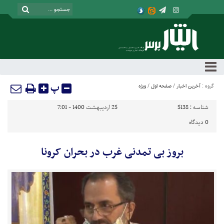
پ
گروه :
آخرین اخبار
/
صفحه اول
/
ویژه
شناسه :
5138
25 اردیبهشت 1400 - 7:01
0
دیدگاه
بروز بی تمدنی غرب در بحران کرونا