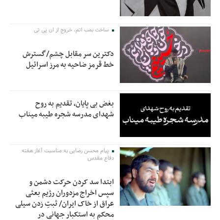
ساخت بمب اتم، خروج از ان پی تی
دکترین سر مقابل چشم/گسترش
خط قرمز ضاحیه به مرز اسرائیل
بغض بی پایان، تقدیم به روح
شهدای مدرسه شجره طیبه میناب
پیام محسن رضایی به مناسبت آغاز هفته
دفاع مقدس
ابتدا سد کردن حرکت دشمن و
سپس اخراج مزدوران رژیم بعثی
عراق از خاک ایران/ ثبتِ زدن سیلی
محکم به استکبار جهانی در