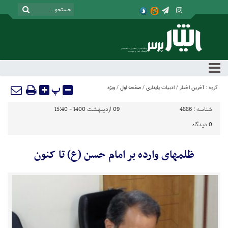
پ
گروه :
آخرین اخبار
/
ادبیات پایداری
/
صفحه اول
/
ویژه
شناسه :
4886
09 اردیبهشت 1400 - 15:40
0
دیدگاه
ظلمهای وارده بر امام حسن (ع) تا کنون