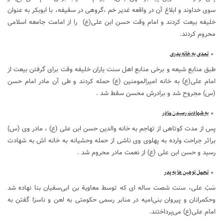
سوی خداوند و ابلاغ آن در واقعه غدیر خم ،گروهی در سقیفه، با ابوبکر به‌ عنوان
خلیفه بیعت کردند و امام وقت حسن ابن علی(ع) را از امامت جامعه اسلامی
محروم کردند.
تعدی به خانه پدری
طبق منابع شیعه و برخی منابع اهل سنت یاران خلیفه وقت برای گرفتن بیعت از
امام علی(ع) به خانه امیرالمومنین (ع) حمله کردند و طی آن مادر امام حسن
(س) مجروح شد و برادرش محسن سقط شد .
به شهادت رسیدن مادر
پس از مدت کوتاهی از تهاجم به خانه والدین حسن ابن علی (ع) ، مادر وی (س)
براثر جراحت وارده به پهلوی وی ناشی از حمله وحشیانه به خانه اش به شهادت
رسید و حسن ابن علی (ع) از نعمت مادر محروم شد .
تحمل توهین ها به پدر
سَبّ علی، سنت شصت ساله ای که توسط معاویة بن ابی‌سفیان بنا نهاده شد
وحکمرانان و پیروان بنی‌امیه در منابر رسمی حکومتی به لعن و ناسزا گفتن به
امام علی(ع) می‌پرداختند.