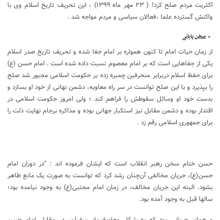
اکثریت مردم صلح کرد! ( ۲۳ مهر ماه ۱۳۹۹) ، این تحریف تاریخ اسلام وی با
واکنش گسترده علما ،فعالان سیاسی و مردم مواجه شد .
سخن پایانی
از زمان حیات امام تا کنون همواره بر امام جفا شده و تحریف تاریخ صدر اسلام
یکی از جفاهایی است که بر امام معصوم نسبت داده شده است . امام حسن (ع)
برای حفظ اسلام دربرابر منحرفین چمبره زده بر حکومت اسلامی مجبور شد صلح
را بپذیرد و با این صلح توانست در سر راه معاویه، دشمن نهانی از خود او بسازد و
بدست خود او وسائل سقوطش را فراهم کند ؛ ولی امروز حکومت اسلامی در
اقتدار بوده و دشمن مقابل نیز استکبار جهانی بوده و مذاکره برجام نهایت ذلت را
برای جمهوری اسلامی رقم زد .
حسن ختام سخن رهبر انقلاب است که ایشان فرموده اند : “در دوران امام
حسن(ع)، جریان مخالفی آن‌چنان رشد کرد که توانست به صورت یک مانع ظاهر
بشود. البته این جریان مخالف، در زمان امام مجتبی‌(ع) به وجود نیامده بود؛
سالها قبل به وجود آمده بود.
و همان جریانی بود که به شکل معاویةبن‌ابی‌سفیان، در مقابل امام حسن