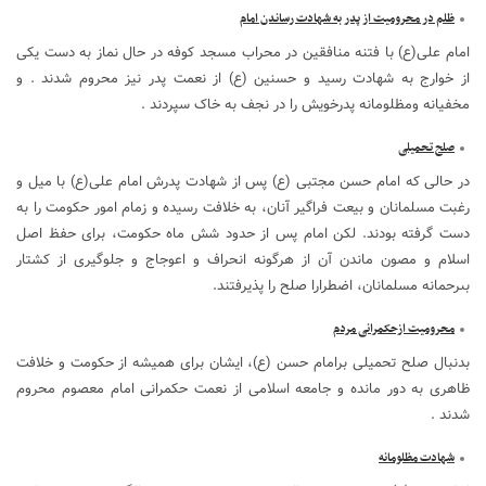
ظلم در محرومیت از پدر به شهادت رساندن امام
امام علی(ع) با فتنه منافقین در محراب مسجد کوفه در حال نماز به دست یکی
از خوارج به شهادت رسید و حسنین (ع) از نعمت پدر نیز محروم شدند . و
مخفیانه ومظلومانه پدرخویش را در نجف به خاک سپردند .
صلح تحمیلی
در حالى که امام حسن مجتبى (ع) پس از شهادت پدرش امام على(ع) با میل و
رغبت مسلمانان و بیعت فراگیر آنان، به خلافت رسیده و زمام امور حکومت را به
دست گرفته بودند. لکن امام پس از حدود شش ماه حکومت، براى حفظ اصل
اسلام و مصون ماندن آن از هرگونه انحراف و اعوجاج و جلوگیرى از کشتار
بى‏رحمانه مسلمانان، اضطرارا صلح را پذیرفتند.
محرومیت ازحکمرانی مردم
بدنبال صلح تحمیلی برامام حسن (ع)، ایشان براى همیشه از حکومت و خلافت
ظاهرى به دور مانده و جامعه اسلامی از نعمت حکمرانی امام معصوم محروم
شدند .
شهادت مظلومانه