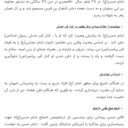
امام حسن(ع) در ۲۸ صفر سال ۵۰هجری در سن ۴۷ سالگی به دستور معاویه
بن ابی سفیان و به دست جعده دختر اَشْعَثِ بنِ قِیس مسموم شد و بر اثر همان
زهر به شهادت رسید
ممانعت از بخاک سپاری پیکر مطهر در کنار قبر جدش
امام حسن(ع) به برادرش وصیت کرد که او را ، کنار قبر جدش رسول خدا(ص)
دفن کند . بر اساس وصیت وقتی بنی هاشم، تابوت امام مجتبی(ع) را به طرف
قبر پیامبر(ص) می بردند، مروان و عایشه و….همراه عده‌ای از بنی امیه، سلاح به
دست گرفتند و راه را بستند و از دفن شدن او کنار قبر پیامبر(ص) جلوگیری
کردند .
تیرباران جنازه وی
در هنگام تشیع پیکر مطهر امام (ع) افراد شرور و پست به پشتیبانی امویان به
جنازه آن حضرت تیراندازی کردند، به طوری که هنگام دفن هفتاد تیر از بدن آن
حضرت جدا نمودند.
اتهام صلح طلبی به امام
اقای حسن روحانی برای چندمین بار درخصوص «صلح امام حسن(ع)» جهت
زمینه‌سازی برای مذاکره با آمریکای جنایتکار چنین گفت : امام حسن به خواست