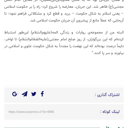
مجتبی‌(ع) ظاهر شد. این جریان، معارضه را شروع کرد؛ راه را بر حکومت اسلامی
– یعنی اسلام به شکل حکومت – برید و قطع کرد و مشکلاتی فراهم نمود؛ تا
آن‌جایی که عملاً مانع از پیشروی آن جریان حکومت اسلامی شد.
البته من از مجموعه‌ی روایات و زندگی ائمه(علیهم‌السّلام) این‌طور استنباط
کرده‌ام که این بزرگواران، از روز صلح امام مجتبی‌(علیه‌الصّلاةوالسّلام) تا اواخر،
دایماً درصدد بوده‌اند که این نهضت را مجدداً به شکل حکومت علوی و اسلامی در
بیاورند و سر پا کنند.”
اشتراک گذاری :
لینک کوتاه :
https://www.isarpress.ir/?p=4886
برچسب ها