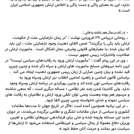
ندارد، این به معنای پاکی و دست پاکی و اخلاص ارتش جمهوری اسلامی ایران
است
.»
در آخرین سال عمر دولت روحانی :
روحانی درپیامی ۲۹ فروردین نوشت : “در زمان نارضایتی ملت از حکومت،
ارتش باید یکی را برگزیند!” ضمن القای ذهنیت وجود نارضایتی ملت ، این باید
که بیان شده ،با معیارهای قانونی وشرعی محل اشکال است . ماموریت ارتش در
صلاحیت واختیارات رییس جمهور نیست .
وی در این پیام گفت : “مأموریت ارتش ورود به رقابت‌های سیاسی نیست!” در
ایین نامه نیروهای مسلح ماموریت های ارتش و سپاه ذکر شده و چنین چیزی
قید نشده و بیان چنین عبارتی از زبان رییس جمهوری ذهنیت ایجاد می کند .
براساس قانون اساسی و راهبرد امامین انقلاب نیز ارتش وسپاه ورود به
رقابت‌های سیاسی نهی شده اند و چنین رویکردی در برنامه ارتش وسپاه وجود
ندارد. ولی کاندیدا شدن چند نفر نظامی ؛ مساله دیگری است ، که منعی نداشته
و مرسوم هم بوده وهست ونمی توان تلقی ورود ارتش و نظامیان به رقابت های
سیاسی نموده و خدای ناخواسته چنین چیزی القا شود.
در این بیانیه همچنین آمده است :«اگر در تاریخ جهان تا مدت‌ها مقامات
کشوری و سیاسی از میان مقامات لشگری و نظامی برگزیده می‌شدند، در دوران
جدید این مسئله وارونه شده و حتی برای فرماندهی نیروهای نظامی و تعیین
وزیران دفاع معمولا از رجال سیاسی و غیرنظامی استفاده می‌شود تا ارتش‌ها از
سیاست دور بمانند و حرمت آنان حفظ شود.»