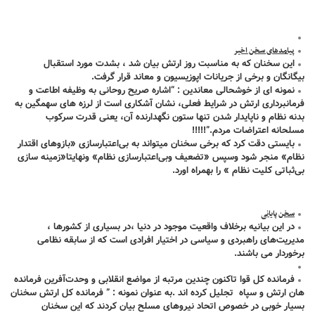
پیامدهای سخن اخیر
این سخنان که به مناسبت روز ارتش بیان شد ، بشدت مورد استقبال
بیگانگان و برخی از جریانات اپوزیسیون و معاند قرار گرفت.
نمونه ای از خوشحالی معاندین : “اشاره صریح روحانی به وظیفه اطاعت و
فرمانبرداری ارتش در شرایط فعلی، نشان آشکاری است از لرزه های سهمگین به
بدنه نظام و ناپایدار شدن تنها ستون نگهدارنده آن، یعنی قدرت سرکوب
مسلحانه اعتراضات مردم.”!!!!!
بایستی دقت کرد که برخی سخنان میتواند به بی‌اعتبارسازی «بازوهای اقتدار
نظام» منجر شود وسپس «تضعیف وبی‌اعتبارسازی نظام» ونهایتا«زمینه سازی
بی‌ثباتی کلیت نظام » را بهمراه اورد.
سخن پایانی
در این بیانیه برخلاف واقعیت موجود در دنیا ،در بسیاری از کشورها ،
مدیریت‌های راهبردی و سیاسی در اختیار افرادی است که از سابقه نظامی
برخوردار می باشند.
فرمانده کل قوا تاکنون چندین مرتبه از مواضع انقلابی و وحدت‌آفرین فرمانده
هان ارتش و سپاه تجلیل کرده اند .به عنوان نمونه : ” فرمانده کل ارتش سخنان
بسیار خوبی در خصوص اتحاد نیروهای مسلح بیان کردند که این سخنان