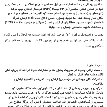
پس از پیروزی انقلاب :
آقای روحانی در مقام نماینده دور اول مجلس شورای اسلامی …. در سخنرانی
خود در صحن علنی مجلس( در ۲۳
تیرماه )۱۳۵۹خواستار انحلال تیپ نوهد
(نیروهای ویژه هوابرد) و همچنین اعدام همه کودتاچی‌ها در فضای دور تا دور
مکان نماز جمعه شد. اما شهید چمران، ضمن دفاع تمام قد از ارتش صرفا
خواستار تسویه معدود خطاکاران از ارتش شد. ( خبرگزاری فارس، ۳۰
–
۱ ۱۳۹۹)
و مخالفت شهید مصطفی چمران و …. نهایتا
بصیرت و آینده‌نگری امام (ره) موجب شد که امام نسبت به انحلال ارتش اقدام
نکند، بلکه حتی در اولین قدم پس از پیروزی انقلاب، روزی را به نام ارتش
نامگذاری کند.
درسال های قبل :
کمک ارتش وسپاه در مدیریت بحران ها و مشارکت سپاه در احداث پروژه های
کلان دولت های قبلی و فعلی
شرکت اقای روحانی در مراسم روز ارتش و…..تعریف و تشجیع ارتش و
نظامیان
رئیس جمهور در بخشی از سخنانش در ۲۹ فروردین ماه ۱۳۹۷ عنوان کرد:
«ارتش با آنکه سیاست را خوب می فهمد، هرگز در بازی های سیاسی وارد نشده
و به وصیت امام راحل به خوبی عمل کرده است. اگر در رژیم گذشته گاهی در
بسیاری از فسادهای اقتصادی نام صاحب منصبان ارتش آن روزگار مطرح می
شد، اما امروز در هیچ فسادی در کشور ما نامی از امیران و بزرگان ارتش وجود