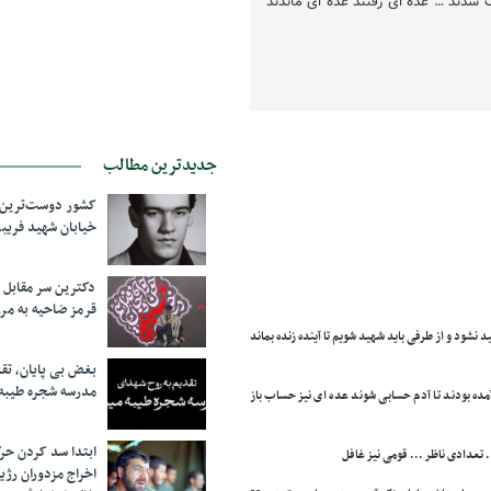
گ شدند … عده ای رفتند عده ای ماندند
جدیدترین مطالب
کشور دوست‌ترین ف
خیابان شهید فری
دکترین سر مقاب
قرمز ضاحیه به مرز
ید نشود و از طرفی باید شهید شویم تا آینده زنده بماند
بغض بی پایان، تق
مدرسه شجره طیبه
ده بودند تا آدم حسابی شوند عده ای نیز حساب باز
ابتدا سد کردن ح
… تعدادی ناظر … قومی نیز غافل
اخراج مزدوران رژی