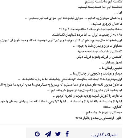
شکسته ایم اما نشسته نیستیم
دلخسته ایم ،اما دست بسته نیستیم
اما …
و ما همان سربازان پیاده ایم … سواری نیاموخته ایم ، سوای شما نیز نیستیم …
ما همان دیروزی هستیم ..
تعداد ما میدانید در جنگ ۸ ساله چه تعداد بود ؟؟
۳/۵ % از جمعیت ایران … اما مردم تنهایمان نگذاشتند
آری همه ما ۸ سال بودیم با هم در کنار هم تو هم بودی!! آری همه بودند نگاه محبت آمیز آن دوران بما …
هدایای مادران و پدران شما به جبهه …
گذشتن از شام شب و هدیه به جبهه
گذشتن از فرزند واعزام فرزند دیگر.
تحمل بمباران ..
تشییع رفیقان ما ..
دیدار و عیادت و دلجویی از جانبازان ما ..
آری مردم بودند !! ایستادند مقاومت کردند تلخی چشیدند اما به رخ ما نکشیدند …
ما هنوز مدیون لقمه های سفره های شما هستیم که بیدریغ به سنگرهای ما هدیه کردید ما هنوز به آ
اما بدانید قرار “دیروز ” آنچنان بود از امروز شرمنده ایم …
ما غارت را آموزش ندیده بودیم غیرت را تجربه کردیم ..
اینها از ما نیستند ولله اینها از ما نیستند .. اینها گرگهایی هستند که صد پیراهن یوسفان را در
گذاری ….!!!!!
دوستان از امروز شرمنده ایم…
جابر_اردستانی رزمنده و جانباز ۷۵%
اشتراک گذاری :