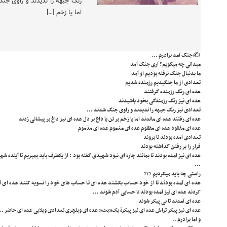
رنگ جبهه را ندیدند و راوی جن
اما یا زخم […]
✍️جنگ آمد برادرم …
میدانی چه میگویم؟ آری جنگ آمد
ما بدنبال جنگ نرفته بودیم او آمد
تعدادی از ما جنگیدیم رزمنده شدیم
عده ای رنگ رزمنده گرفتند
عده ای نیز رنگ رزمندگی بخود پاشیدند
تعدادی نیز رنگ جبهه را ندیدند و راوی جنگ شدند …
عده ای رفتند عده ای ماندند اما یا زخم بر تن یا داغ بر دل عده ای نیز داغ بر پیشانی زدند
عده ای مفقود عده ای مظلوم عده ای مغموم عده ای مذموم
تعدادی آمده بودند تا بروند
قرار را بر رفتن گذاشته بودند
عده ای نیز آمده بودند تا بمانند چاره ای نبود شهیدی گفته بود : از یکطرف باید بمیریم تا آینده شه
…
راستی چه باید میکردیم ؟؟؟
عده ای آمده بودند تا از خود حساب بکشند عده ای تا حساب های خود را تسویه کنند عده ای آم
کردند عده ای نیز آمده بودند تا حسابی آدم شوند …
عده ای آمدند تا بی پیکر شوند
عده ای نیز پیکر تراش عده ای نیز پیکرهٔ یک”بت” عده ای ویلچری تعدادی ویلایی عده ای حاضر 
و اما برادرم ..