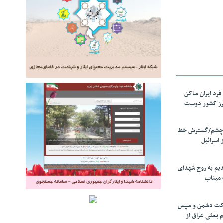
رد ایران ساکن
برز کشور دوست
ل چشم/گسترش خط
 اسرائیل
دیم به روح شهدای
 میناب
رکت دشمن و سپس
م بعثی عراق از