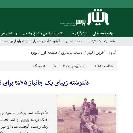
صفحه اصلی
ایثارگران
انقلاب اسلامی و دفاع مقدس
مدافعان حریم
شما اینجا هستید :
صفحه اصلی
آرشیو :
آخرین اخبار
,
ادبیات پایداری
,
صفحه ا
گروه :
آخرین اخبار
/
ادبیات پایداری
/
صفحه اول
/
ویژه
شناسه :
4710
20 فروردین 1400 - 6:18
0
دیدگاه
دلنوشته زیبای یک جانباز ۷۵% برای نسل های بعد…
✍️جنگ آمد برادرم … میدانی 
جنگ نرفته بودیم او آمد تعداد
رنگ رزمنده گرفتند عده ای نیز 