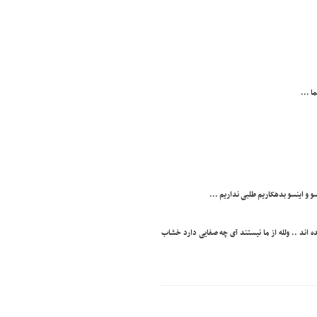
نسو و اینسو بدهکاریم طلبی نداریم …
یده اند .. ولله از ما نیستند آی چه صفایی دارد خشاب