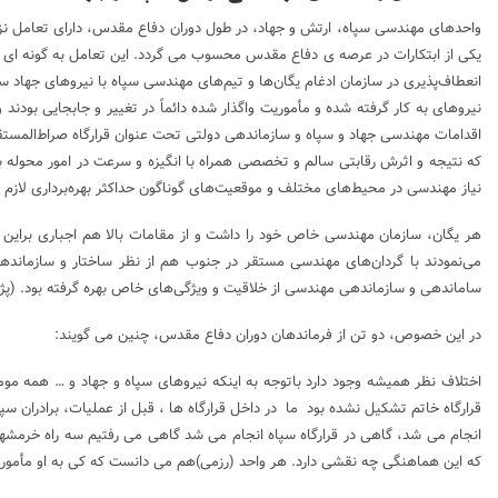
واحدهای مهندسی سپاه، ارتش و جهاد، در طول دوران دفاع مقدس، دارای تعامل ن
یکی از ابتکارات در عرصه ی دفاع مقدس محسوب می گردد. این تعامل به گونه ای بو
انعطاف‌پذیری در سازمان ادغام یگان‌ها و تیم‌های مهندسی سپاه با نیروهای جهاد س
نیروهای به كار گرفته شده و مأموریت واگذار شده دائماً در تغییر و جابجایی بودن
اقدامات مهندسی جهاد و سپاه و سازماندهی دولتی تحت عنوان قرارگاه صراط‌المست
كه نتیجه و اثرش رقابتی سالم و تخصصی همراه با انگیزه و سرعت در امور محو
نیاز مهندسی در محیط‌های مختلف و موقعیت‌های گوناگون حداكثر بهره‌برداری لازم را
هر یگان، سازمان مهندسی خاص خود را داشت و از مقامات بالا هم اجباری براین ا
می‌نمودند با گردان‌های مهندسی مستقر در جنوب هم از نظر ساختار و سازماندهی
ساماندهی و سازماندهی مهندسی از خلاقیت و ویژگی‌های خاص بهره گرفته بود. (پژوهشگ
در این خصوص، دو تن از فرماندهان دوران دفاع مقدس، چنین می گویند:
اختلاف نظر همیشه وجود دارد باتوجه به اینکه نیروهای سپاه و جهاد و … همه مو
قرارگاه خاتم تشکیل نشده بود ما در داخل قرارگاه ها ، قبل از عملیات، برادران 
انجام می شد، گاهی در قرارگاه سپاه انجام می شد گاهی می رفتیم سه راه خرمشه
که این هماهنگی چه نقشی دارد. هر واحد (رزمی)هم می دانست که کی به او مأمور