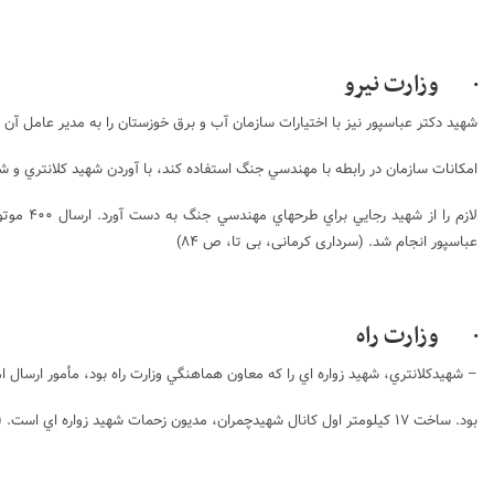
· وزارت نيرو
شهيد دكتر عباسپور نيز با اختيارات سازمان آب و برق خوزستان را به مدير عامل آن دا
امكانات سازمان در رابطه با مهندسي جنگ استفاده كند، با آوردن شهيد كلانتري و 
عباسپور انجام شد. (سرداری کرمانی، بی تا، ص ۸۴)
· وزارت راه
– شهيدكلانتري، شهيد زواره اي را كه معاون هماهنگي وزارت راه بود، مأمور ارسال ا
بود. ساخت ۱۷ كيلومتر اول كانال شهيدچمران، مديون زحمات شهيد زواره اي است. (سرداری کرمانی، بی تا، ص ۸۴)