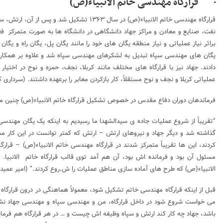
· قرارگاه مهندسی خاتم الانبیاء(ص)
قرارگاه مهندسی خاتم الانبیاء(ص) در سال ۱۳۶۳
نفت، صنایع و معادن و مراکز جهاد دانشگاهی در دانشگاه ها به صورت متمرکز فع
براثر نیاز عملیاتی و نیاز منطقه یگان های خود را مانند یگان پل، یگان راه و ی
یگان های مهندسی سپاه تبدیل به لشکرهای مهندسی سپاه شد و علاوه بر همکاری ب
دادند. جهاد نیز با قرارگاه های مختلف مانند کربلا، نجف، حمزه و نوح در اختی
عملیاتی کربلا و نجف و نوح مستقلاً، کار بازکردن معابر را برعهده داشتند. (سرداری کرما
فرماندهان دوران دفاع مقدس در خصوص تشکیل قرارگاه خاتم الانبیاء(ص) چنین می
“تقریباً از شروع عملیات جاده ی سیدالشهدا ما رسیدیم به اینکه یک یگان مهندسی
گذاشته شد و دیگر جهاد و نیروهای ارتش – ارتش که کمتر توانست در این کار مشا
کردند، این ها تقریباً متمرکز شدند در قرارگاه مهندسی خاتم الانبیاء(ص) – قر
مسئول آن بود و فرمانده اش بود، آن هم آمد توی قالب قرارگاه خاتم الانبیا.
الانبیاء(ص) که طرح های آماده سازی مناطق عملیات را ش.روع کردند.” (امیر عمید ،م
قبل از اینکه قرارگاه مهندسی خاتم تشکیل شود، معمولاً هماهنگی در درون قرارگاه
می خواست شروع شود در داخل قرارگاه، من و مهندسی سپاه و مهندسی جهاد نش
باشد، جهاد چه کار کند ارتش و سپاه وظیفه اش چیست و … در هر قرارگاه هم فرماند