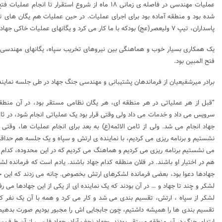
شده بود و منطقه آماده بود برای اجرای عملیات. در حین عملیات هم یگان های تک
پاسداران، تیپ ۷ ولیعصر(عج) بودکه با ما کار می کرد و یگانهای عملیات خاکی جهاد سازندگی، جهاد سازندگی اندیمشک و دزفول که با لشکر ۷ ولیعصر(عج) بودند.
یک همکاری بسیار خوب و هماهنگی بین نیروهای تخریب سپاه، یگانهای مهندسی ار
فتح المبین بود.
برادر میرشفیعیان از فرماندهان پشتیبانی و مهندسی جنگ جهاد در طی جلسه نمای
“قبل از هر عملیاتی در هر منطقه ای، هر یگان نظامی مستقر بود، در آن منطقه
سرویس می داد و خدمات می داد ولی وقتی قرار بود یک عملیاتی انجام شود، در ث
جهاد انجام می شد. ولی از ثامن الائمه(ع) به بعد برای انجام عملیات ها، و
نشستیم و برنامه ریزی می کردیم، با نماینده ی ارتش و سپاه و یک جلسه هم حداقل با 
می نشستیم برنامه ریزی می کردیم و هماهنگ می کردیم که در این محدوده، کدام ج
هم در اختیار او باشند. در فلان منطقه کدام جهاد باشند. یادم است که فرمانده
جهادها دعوا بود، بعضی فرمانده لشکرهای ارتش بخصوص. چانه می زدند که این جها
لشکر و چند تا جهاد و … در آن بودند که یک نماینده ای از یکی از این جهادها می
لشکر از سپاه ، ارتش، تقسیم بندی می شد و کار می کرد و همه با آن یک نفر که 
تقسیم بندی ها را همیشه داشتیم، چون جابجایی اش را مجبور بودیم صورت بدهیم. مث
ابتدای جنگ در آن منطقه مستقر بودند. -جهاد نجف آباد، جهاد فارس، از آن طرف