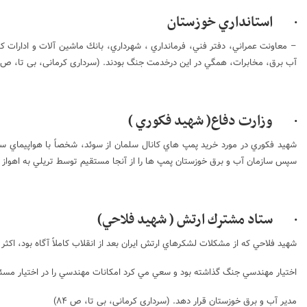
· استانداري خوزستان
– معاونت عمراني، دفتر فني، فرمانداري ، شهرداري، بانك ماشين آلات و ادارات ك
آب برق، مخابرات، همگي در اين درخدمت جنگ بودند. (سرداری کرمانی، بی تا، ص ۸۳)
· وزارت دفاع( شهيد فكوري )
سپس سازمان آب و برق خوزستان پمپ ها را از آنجا مستقيم توسط تريلي به اهواز اي
· ستاد مشترك ارتش ( شهيد فلاحي)
شهيد فلاحي كه از مشكلات لشكرهاي ارتش ايران بعد از انقلاب كاملاً آگاه بود، اكثر 
اختيار مهندسي جنگ گذاشته بود و سعي مي كرد امكانات مهندسي را در اختيار م
مدير آب و برق خوزستان قرار دهد. (سرداری کرمانی، بی تا، ص ۸۴)