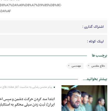
D8%A7%DA%A9%D8%A7%D9%85%DB%8C-
%DA%AF
اشتراک گذاری :
لینک کوتاه :
برچسب ها
دفاع مقدس
مهندسی
بیشتر بخوانید...
پیام محسن رضایی به مناسبت آغاز هفته دفاع 
ابتدا سد کردن حرکت دشمن و سپس اخرا
ایران/ ثبتِ زدن سیلی محکم به استکبا