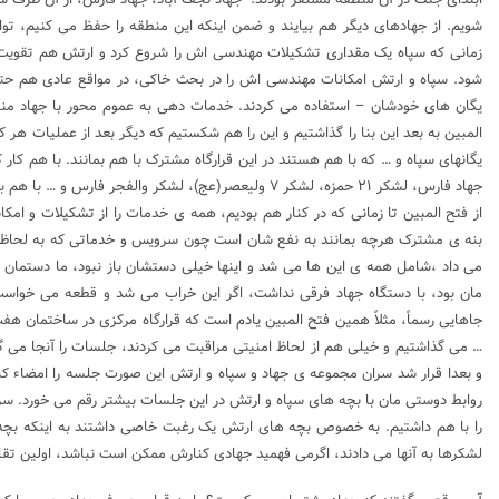
شویم. از جهادهای دیگر هم بیایند و ضمن اینکه این منطقه را حفظ می کنیم، توانما
زمانی که سپاه یک مقداری تشکیلات مهندسی اش را شروع کرد و ارتش هم تقویت شد،
شود. سپاه و ارتش امکانات مهندسی اش را در بحث خاکی، در مواقع عادی هم حتی عم
یگان های خودشان – استفاده می کردند. خدمات دهی به عموم محور با جهاد منطقه 
المبین به بعد این بنا را گذاشتیم و این را هم شکستیم که دیگر بعد از عملیات هر
یگانهای سپاه و … که با هم هستند در این قرارگاه مشترک با هم بمانند. با هم کا
جهاد فارس، لشکر ۲۱ حمزه، لشکر ۷ ولیعصر(عج)، لشکر وال
از فتح المبین تا زمانی که در کنار هم بودیم، همه ی خدمات را از تشکیلات و امکا
بنه ی مشترک هرچه بمانند به نفع شان است چون سرویس و خدماتی که به لحاظ پش
می داد ،شامل همه ی این ها می شد و اینها خیلی دستشان باز نبود، ما دستمان باز
مان بود، با دستگاه جهاد فرقی نداشت، اگر این خراب می شد و قطعه می خواست
جاهایی رسماً، مثلاً همین فتح المبین یادم است که قرارگاه مرکزی در ساختمان ه
… می گذاشتیم و خیلی هم از لحاظ امنیتی مراقبت می کردند، جلسات را آنجا می
و بعدا قرار شد سران مجموعه ی جهاد و سپاه و ارتش این صورت جلسه را امضاء ک
روابط دوستی مان با بچه های سپاه و ارتش در این جلسات بیشتر رقم می خورد. 
را با هم داشتیم. به خصوص بچه های ارتش یک رغبت خاصی داشتند به اینکه بچه ه
لشکرها به آنها می دادند، اگرمی فهمید جهادی کنارش ممکن است نباشد، اولین تقا