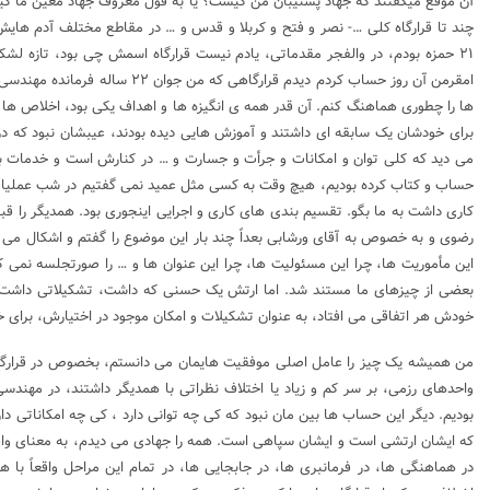
آن موقع میگفتند که جهاد پشتیبان من کیست؟ یا به قول معروف جهاد معین ما ک
چند تا قرارگاه کلی …- نصر و فتح و کربلا و قدس و … در مقاطع مختلف آدم هایش
۲۱ حمزه بودم، در والفجر مقدماتی، یادم نیست قرارگاه اسمش چی بود، تازه لش
ها را چطوری هماهنگ کنم. آن قدر همه ی انگیزه ها و اهداف یکی بود، اخلاص ها ب
می دید که کلی توان و امکانات و جرأت و جسارت و … در کنارش است و خدمات ب
حساب و کتاب کرده بودیم، هیچ وقت به کسی مثل عمید نمی گفتیم در شب عملیات در
کاری داشت به ما بگو. تقسیم بندی های کاری و اجرایی اینجوری بود. همدیگر را قب
رضوی و به خصوص به آقای ورشابی بعداً چند بار این موضوع را گفتم و اشکال می 
این مأموریت ها، چرا این مسئولیت ها، چرا این عنوان ها و … را صورتجلسه نمی کنی
بعضی از چیزهای ما مستند شد. اما ارتش یک حسنی که داشت، تشکیلاتی داشت 
خودش هر اتفاقی می افتاد، به عنوان تشکیلات و امکان موجود در اختیارش، برای خ
من همیشه یک چیز را عامل اصلی موفقیت هایمان می دانستم، بخصوص در قرارگاه 
واحدهای رزمی، بر سر کم و زیاد یا اختلاف نظراتی با همدیگر داشتند، در مهندس
بودیم. دیگر این حساب ها بین مان نبود که کی چه توانی دارد ، کی چه امکاناتی 
که ایشان ارتشی است و ایشان سپاهی است. همه را جهادی می دیدم، به معنای واقع
در هماهنگی ها، در فرمانبری ها، در جابجایی ها، در تمام این مراحل واقعاً 