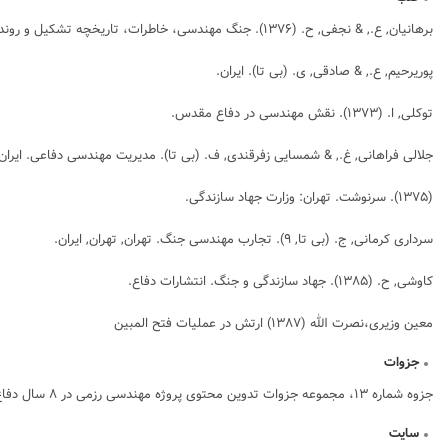
برهانیان, ع., & نجفی, ح. (۱۳۷۶).
جنگ مهندسی، خاطرات، تاریخچه تشکیل و روند تکاملی
پوریرحیم, ع., & صادقی, ی. (بی تا). ایران.
توکلی, ا. (۱۳۷۳).
نقش مهندسی در دفاع مقدس.
جلالی فراهانی, غ., & شمسایی زفرقندی, ف. (بی تا). مدیریت مهندسی دفاعی. ایران
(۱۳۷۵).
سرنوشت.
تهران: وزارت جهاد سازندگی.
سرداری کرمانی, ج. (بی تا, ۹). تجارب مهندسی جنگ. تهران, تهران, ایران.
کاوشی, ح. (۱۳۸۵).
جهاد سازندگی و جنگ.
انتشارات دفاع.
معین وزیری،نصرت الله (۱۳۸۷) ارتش در عملیات فتح المبین
جزوات
جزوه شماره ۱۳، مجموعه جزوات تدوین محتوی پروژه مهندسی رزمی در ۸ سال دفاع مقدس،عملیات مهندسی ارتش
سایت