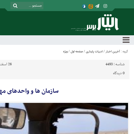
گروه :
آخرین اخبار
/
ادبیات پایداری
/
صفحه اول
/
ویژه
شناسه :
4493
26 اسفند 1399 - 7:08
0
دیدگاه
سازمان ها و واحدهای م