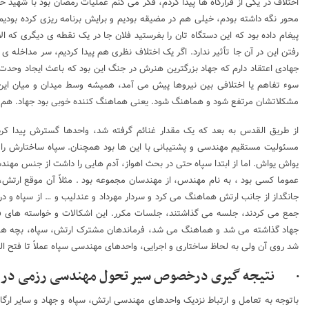
اختلاف در یکی از قرارگاه ها پیدا کردم، فکر می کنم عملیات رمضان بود با شهید ح
محور نگه داشته بودم، خیلی هم در مضیقه بودیم و برایش برنامه ریزی کرده بودیم 
پیغام داده بود که این دستگاه تان را بفرستید فلان جا در یک نقطه ی دیگری که 
رفتن این در آن جا تأثیر ندارد. اگر یک اختلاف نظری هم پیدا کردیم، سر مداخله
جهادی اعتقاد دارم که جهاد بزرگترین هنرش در جنگ این بود که باعث ایجاد وحد
سوء تفاهم یا اختلافی بین نیروها پیش می آمد، همیشه وسط میدان و میان این
مشکلاتشان مرتفع شود و هماهنگ شود. یعنی هماهنگ کننده خوبی بود جهاد. هم 
از طریق القدس به بعد که یک مقدار غنائم گرفته شد، واحدها گسترش پیدا کرد
مسئولیت مستقیم مهندسی و پشتیبانی با این ها بود همچنان. سپاه ساختارش را
یواش یواش. اما از ابتدا سپاه حتی در بحث اهواز، آدم هایی را داشت از جنس مهن
عموما کسی بود ، به نام مهندس، از مهندسان مجموعه بود . مثلاً آن موقع ارتش
جانگداز از جانب ارتش هماهنگ می کرد و سردار مهرداد و عندلیب و … از سپاه و در
جمع می کردند، جلسه می گذاشتند، جلسات مکرر. این اشکالات و خواسته های فر
جهاد گذاشته می شد و هماهنگ می شد، فرماندهان مشترک ارتش، سپاه، بچه های 
شد روی آن ولی به لحاظ ساختاری و اجرایی، واحدهای مهندسی سپاه عملاً تا فتح ا
· نتیجه گیری درخصوص سیر تحول مهندسی رزمی در 
باتوجه به تعامل و ارتباط نزدیک واحدهای مهندسی ارتش، سپاه و جهاد و سایر ار