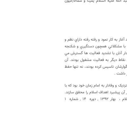
للّه عليه السّلام يمينا و شمالا(عیون
غاز به کار نمود و رفته رفته داراي نظم و
 با مشکلاتي همچون دستگيري و شکنجه
دار آنان با تشديد فعاليت ها گسترش مي
نقاط ديگر به فعاليت مشغول بودند. آن
وارشان تاسيس کرده بودند، نه تنها حفظ
 داشت .
يک و وفادار به امام زمان خود بود که با
 آن پيشبرد اهداف اسلام را محقق سازند.
وظايف اين سازمان سياسي، ديني و ارشادي ومالی بود .(نشریه تاريخ اسلام ، بهار ۱۳۹۲ , دوره ۱۴ , شماره ۱