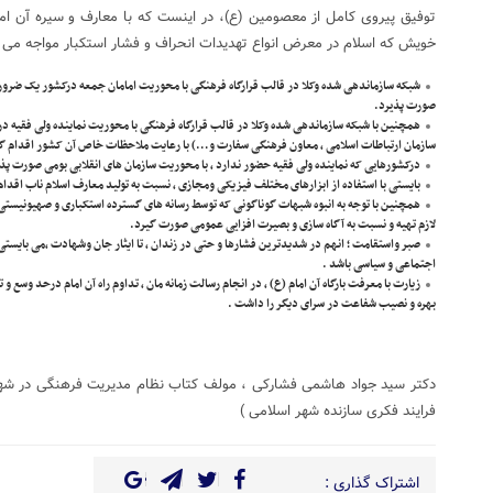
توفیق پیروی کامل از معصومین (ع)، در اینست که با معارف و سیره آن ام
خویش که اسلام در معرض انواع تهدیدات انحراف و فشار استکبار مواجه می باش
شبکه سازماندهی شده وکلا در قالب قرارگاه فرهنگی با محوریت امامان جمعه درکشور یک ضرورت 
صورت پذیرد.
همچنین با شبکه سازماندهی شده وکلا در قالب قرارگاه فرهنگی با محوریت نماینده ولی فقیه در
سازمان ارتباطات اسلامی ، معاون فرهنگی سفارت و…) با رعایت ملاحظات خاص آن کشور اقدام گ
درکشورهایی که نماینده ولی فقیه حضور ندارد ، با محوریت سازمان های انقلابی بومی صورت پذ
بایستی با استفاده از ابزارهای مختلف فیزیکی ومجازی ، نسبت به تولید معارف اسلام ناب اقدام
همچنین با توجه به انبوه شبهات گوناگونی که توسط رسانه های گسترده استکباری و صهیونیستی 
لازم تهیه و نسبت به آگاه سازی و بصیرت افزایی عمومی صورت گیرد.
صبر واستقامت ؛ انهم در شدیدترین فشارها و حتی در زندان ، تا ایثار جان وشهادت ،می بایست
اجتماعی و سیاسی باشد .
زیارت با معرفت بارگاه آن امام (ع) ، در انجام رسالت زمانه مان ، تداوم راه آن امام درحد وسع و
بهره و نصیب شفاعت در سرای دیگر را داشت .
دکتر سید جواد هاشمی فشارکی ، مولف کتاب نظام مدیریت فرهنگی در شهر ا
فرایند فکری سازنده شهر اسلامی )
اشتراک گذاری :