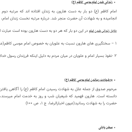
زندانی شدن امام موسی کاظم (ع)
انجاميده و به شهادت آن حضرت منجر شد. درباره مرتبه نخست زندان امام،
در اين دو بار كه هر دو به دست هارون بوده است عبارت ا
دلايل زندانى شدن امام
۱ – سختگیری های هارون نسبت به علویان به خصوص امام موسی کاظم(علیه السلام)
۲ -نفوذ بسیار امام و علویان در میان مردم به دلیل اینکه فرزندان رسول خدا(ص) هستند(ارشاد مفید، ص ۲۸۰) .
به شهادت رساندن امام موسی کاظم (ع)
مرحوم صدوق از جمله علل به شهادت رسيدن امام كاظم (ع) را آگاهى يافتن 
دانسته است. هارون فهميد كه شيعيان شب و روز به خدمت امام میرسند
حضرت را به شهادت رسانيد(عیون اخبارالرضا، ج ۱، ص ۱۰۰)
سخن پایانی