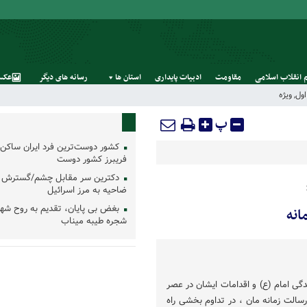
 انقلاب اسلامی
مقاومت
ادبیات پایداری
استان‌ ها
رسانه‌ های‌ دیگر
عکس
ول
,
ویژه
پ
کشور دوست‌ترین فرد ایران ساکن 
فریبرز کشور دوست
دکترین سر مقابل چشم/گسترش 
ضاحیه به مرز اسرائیل
بغض بی پایان، تقدیم به روح شه
انه
شجره طیبه میناب
ندگی امام (ع) و اقدامات ایشان در عصر
سالت زمانه مان ، در تداوم بخشی راه