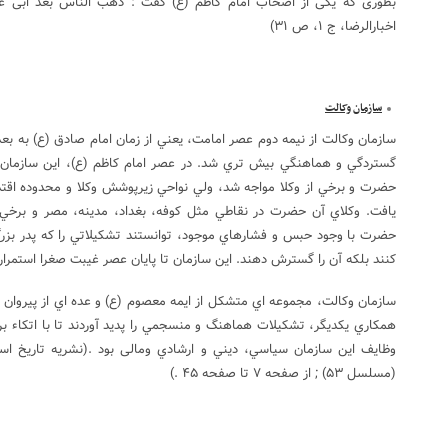
بطورى كه يكى از اصحاب امام كاظم (ع) گفت : ذهب النّاس بعد ابى عبد ا
اخبارالرضا، ج ۱، ص ۳۱)
سازمان وکالت
سازمان وکالت از نيمه دوم عصر امامت، يعني از زمان امام صادق (ع) به بعد آ
گستردگي و هماهنگي بيش تري شد. در عصر امام کاظم (ع)، اين سازمان
حضرت و برخي از وکلا مواجه شد، ولي نواحي زيرپوشش وکلا و محدوده اقت
يافت. وکلاي آن حضرت در نقاطي مثل کوفه، بغداد، مدينه، مصر و برخي 
حضرت با وجود حبس و فشارهاي موجود، توانستند تشکيلاتي را که پدر بزرگ
کنند بلکه آن را گسترش دهند. این سازمان تا پايان عصر غيبت صغرا استمرار
سازمان وکالت، مجموعه اي متشکل از ایمه معصوم (ع) و عده اي از پيروان نزد
همکاري يکديگر، تشکيلات هماهنگ و منسجمي را پديد آوردند تا با اتکاء بر
(مسلسل ۵۳) ; از صفحه ۷ تا صفحه ۴۵ .)