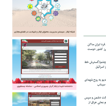
رد ایران ساکن
برز کشور دوست
ل چشم/گسترش خط
 اسرائیل
دیم به روح شهدای
 میناب
رکت دشمن و سپس
م بعثی عراق از