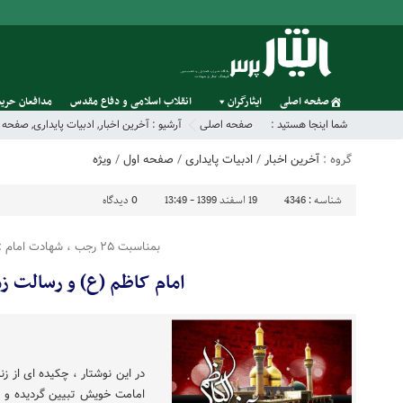
صفحه اصلی
ایثارگران
انقلاب اسلامی و دفاع مقدس
مدافعان حریم
شما اینجا هستید :
صفحه اصلی
آرشیو :
آخرین اخبار
,
ادبیات پایداری
,
صفحه ا
گروه :
آخرین اخبار
/
ادبیات پایداری
/
صفحه اول
/
ویژه
شناسه :
4346
19 اسفند 1399 - 13:49
0
دیدگاه
بمناسبت ۲۵ رجب ، شهادت امام :
امام کاظم (ع) و رسالت زم
در این نوشتار ، چکیده ای از ز
امامت خویش تبیین گردیده و ر