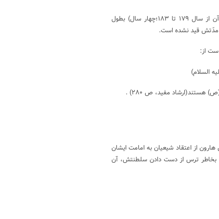
امام كاظم (ع) دو بار به دست هارون به زندان افتاده اند كه مرتبه دوم آن از سال ۱۷۹ تا ۱۸۳؛چهار سال) بطول
 مدّتش قيد نشده است.
ست از:
هارون از اعتقاد شيعيان به امامت ایشان
، بخاطر ترس از دست دادن سلطنتش، آن