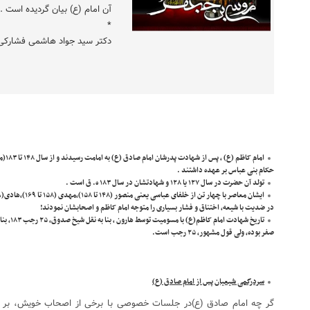
آن امام (ع) بیان گردیده است .
*
دکتر سید جواد هاشمی فشارکی
حکام بنی عباس بر عهده داشتند .
تولد آن حضرت در سال ۱۲۷ یا ۱۲۸ و شهادتشان در سال ۱۸۳ ه. ق است .
در ضدیت با شیعه، اختناق و فشار بسیاری را متوجه امام کاظم و اصحابشان نمودند!
صفر بوده، ولی قول مشهور، ۲۵ رجب است.
سردرگمی شیعیان پس از امام صادق (ع)
گر چه امام صادق (ع)در جلسات خصوصی با برخی از اصحاب خویش، بر اما