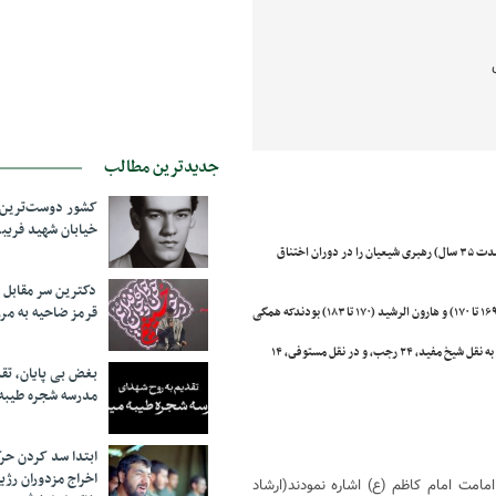
جدیدترین مطالب
کشور دوست‌ترین ف
خیابان شهید فری
امام کاظم (ع) ، پس از شهادت پدرشان امام صادق (ع) به امامت رسيدند و از سال ۱۴۸ تا ۱۸۳(مدت ۳۵ سال) رهبری شيعيان را در دوران اختناق
دکترین سر مقاب
قرمز ضاحیه به مرز
ایشان معاصر با چهار تن از خلفای عباسی یعنی منصور (۱۴۸ تا ۱۵۸)،مهدی (۱۵۸ تا ۱۶۹)،هادی(۱۶۹ تا ۱۷۰) و هارون الرشید (۱۷۰ تا ۱۸۳) بودندکه همگی
تاريخ شهادت امام کاظم(ع) با مسومیت توسط هارون ، بنا به نقل شيخ صدوق، ۲۵ رجب ۱۸۳، بنا به نقل شيخ مفيد، ۲۴ رجب، و در نقل مستوفى، ۱۴
بغض بی پایان، تق
مدرسه شجره طیبه
ابتدا سد کردن ح
اخراج مزدوران رژی
مت امام كاظم (ع) اشاره نمودند(ارشاد