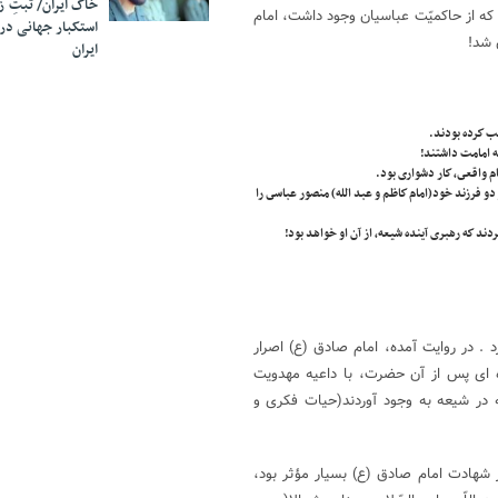
خاک ایران/ ثبتِ 
ل وحشتى كه از حاكميّت عباسيان وجود داشت، امام
استکبار جهانی در
 شد!
ایران
دو فرزند خود(امام كاظم و عبد الله) منصور عباسى را
 . در روايت آمده، امام صادق (ع) اصرار
ه‌ اى پس از آن حضرت، با داعيه مهدويت
يّه در شيعه به وجود آوردند(حیات فکری و
شهادت امام صادق (ع) بسیار مؤثر بود،