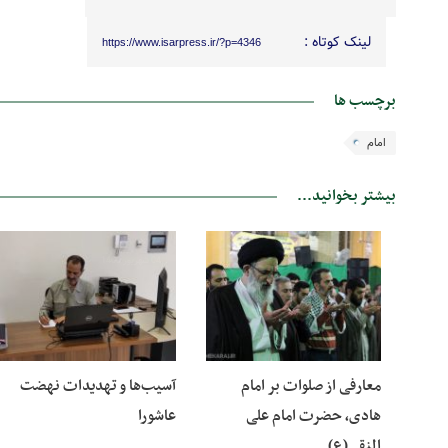
لینک کوتاه :
https://www.isarpress.ir/?p=4346
برچسب ها
امام
بیشتر بخوانید...
23 آبان 1400
04 شهریور 1400
معارفی از صلوات بر امام
آسیب‌ها و تهدیدات نهضت
هادی، حضرت امام علی
عاشورا
النقی(ع)