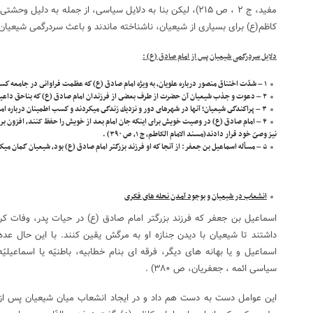
مفید، ج ۲ ، ص ۲۱۵)، لیکن بنا به دلايل سياسى، از جمله به دلي
کاظم(ع) براى بسيارى از شيعيان، ناشناخته ماندند و باعث سردرگمی شیعیان
دلایل سردرگمی شیعیان پس از امام صادق (ع) :
۱ – شدّت اختناق منصور درباره علويان، به ويژه امام صادق (ع) كه عظمت فراوانى در جامعه كسب كرده بودند.
۲ – دعوت و جذب شيعيان آن حضرت از طرف بعضى از فرزندان امام صادق (ع) كه بناحق داعيه امامت داشتند!
۳ – پراكندگى شيعيان؛ آنها در شهرهاى دور و نزديك زندگى میكردند و كسب اطمينان درباره امام واقعى، كار دشوارى بود.
۴ – امام صادق (ع) در وصیت خویش براى اينكه جان امام بعد از خویش را حفظ کنند، افزون بر 
نيز وصىّ خود قرار دادند(مسند الامام الکاطم، ج ۱، ص ۳۹۰) .
۵ – مسأله اسماعيل بن جعفر: از آنجا كه او فرزند بزرگتر امام صادق (ع) بود، شيعيان گمان میكردند كه رهبرى آينده شيعه، از آن او خواهد بود!
انشعاب در شیعیان و بوجود آمدن نحله های فکری
اسماعيل بن جعفر كه فرزند بزرگتر امام صادق (ع) در حيات پدر، وفات كرد
داشتند تا شيعيان با ديدن جنازه او به مرگش يقين كنند. با اين حال عد
اسماعيل و يا بهانه ‌هاى ديگر، فرقه‌ ای بنام خطابيه، باطنيّه يا اسماعيل
سیاسی ائمه ، جعفریان، ص ۳۸۰) .
اين عوامل دست به دست هم داد و در ايجاد انشعاب ميان شيعيان پس از 