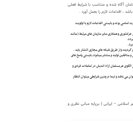
امان آگاه شده و متناسب با شرایط فعلی
د ، اقدامات لازم را بعمل آورد .
اساسی بوده و بایستی اقدامات لازم با اولویت
 هرکشوری وهمکاری سایر سازمان های مرتبط ( مانند
ردد.
یرد.
 گردیده واز طریق شبکه های مجازی انتشار یابد .
و منافقین تولید و منتشر میشود، بایستی پاسخ های
ی الگوی هرمسلمان ازاد اندیش در تعاملات فردی و
 توان می باشد و تبعا درچنین شرایطی میتوان انتظار
سلامی – ایرانی ( برپایه مبانی نظری و