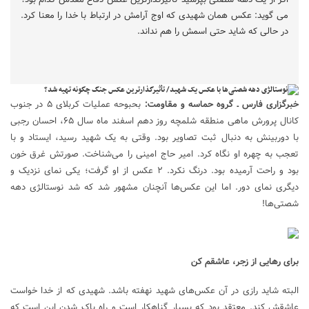
می ‌گوید: عکس همان شهیدی که اوج آرامش در ارتباط با خدا را معنا کرد.
در حالی که شاید حتی اسمش را هم نداند.
خبرگزاری فارس ـ گروه حماسه و مقاومت:
بحبوحه
عملیات کربلای ۵ در جنوب
کانال پرورش ماهی منطقه شلمچه روز دهم اسفند ماه سال ۶۵، احسان رجبی
با دوربینش به دنبال ثبت تصاویر بود. وقتی به یک شهید رسید، ایستاد و با
تعجب به چهره او نگاه کرد. امیر حاج امینی را می‌شناخت. صورتش غرق خون
بود و راحت آرمیده بود. درنگ نکرد. ۲ عکس از او گرفت؛ یکی نمای نزدیک و
دیگری نمای دور. اما این عکس‌ها آنچنان مشهور شد که شد نوستالژی
دهه
شصت
ی‌ها!
برای رهایی از زجر، عاشقم کن
البته شاید رازی در آن عکس‌های شهید نهفته باشد. شهیدی که از خدا خواست
عاشقش کند. معتقد بود که بسیار گناهکار است و راه پاک شدن این است که