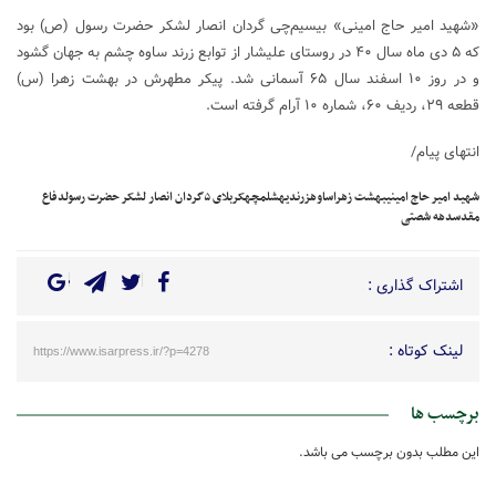
«شهید امیر حاج امینی» بیسیم‌چی گردان انصار لشکر حضرت رسول (ص) بود
که ۵ دی ماه سال ۴۰ در روستای علیشار از توابع زرند ساوه چشم به جهان گشود
و در روز ۱۰ اسفند سال ۶۵ آسمانی شد. پیکر مطهرش در بهشت زهرا (س)
قطعه ۲۹، ردیف ۶۰، شماره ۱۰ آرام گرفته است.
انتهای پیام/
شهید امیر حاج امینی
بهشت زهرا
ساوه
زرندیه
شلمچه
کربلای ۵
گردان انصار لشکر حضرت رسول
دفاع
مقدس
دهه شصتی
اشتراک گذاری :
لینک کوتاه :
https://www.isarpress.ir/?p=4278
برچسب ها
این مطلب بدون برچسب می باشد.