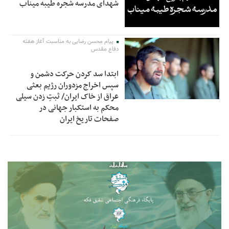
شهدای مدرسه شجره طیبه میناب
پیام محسن رضایی به مناسبت آغاز هفته
دفاع مقدس
ابتدا سد کردن حرکت دشمن و
سپس اخراج مزدوران رژیم بعثی
عراق از خاک ایران/ ثبتِ زدن سیلی
محکم به استکبار جهانی در
صفحات تاریخ ایران