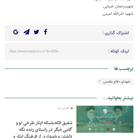
شهیدرحمان ضیایی
شهید امرالله امینی
اشتراک گذاری :
لینک کوتاه :
https://www.isarpress.ir/?p=4266
برچسب ها
شهدای دفاع مقدس
بیشتر بخوانید...
طرحی نو
شفیق فکه،شبکه ایثار طرحی نو و
گامی دیگر در راستای زنده نگه
داشتن و پاسداری از فرهنگ ایثار و