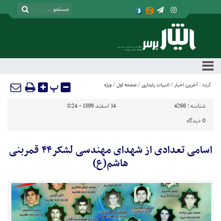
پ
گروه :
آخرین اخبار
/
ادبیات پایداری
/
صفحه اول
/
ویژه
شناسه :
4266
14 اسفند 1399 - 8:24
0
دیدگاه
اسامی تعدادی از شهدای مهندسی لشکر۴۴ قمربنی
هاشم(ع)