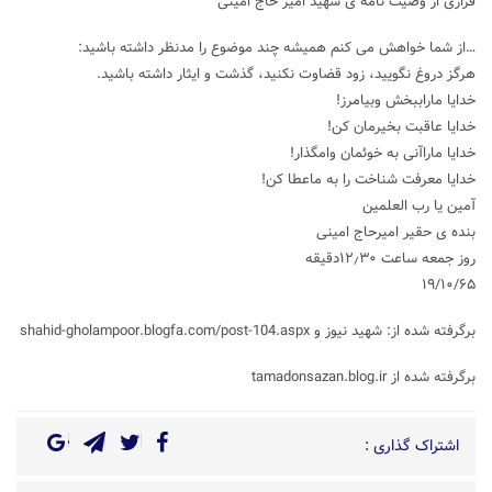
فرازی از وصیت نامه ی شهید امیر حاج امینی
…از شما خواهش می کنم همیشه چند موضوع را مدنظر داشته باشید:
هرگز دروغ نگویید، زود قضاوت نکنید، گذشت و ایثار داشته باشید.
خدایا ماراببخش وبیامرز!
خدایا عاقبت بخیرمان کن!
خدایا ماراآنی به خوئمان وامگذار!
خدایا معرفت شناخت را به ماعطا کن!
آمین یا رب العلمین
بنده ی حقیر امیرحاج امینی
روز جمعه ساعت ۱۲٫۳۰دقیقه
۱۹/۱۰/۶۵
برگرفته شده از: شهید نیوز و shahid-gholampoor.blogfa.com/post-104.aspx
برگرفته شده از tamadonsazan.blog.ir
اشتراک گذاری :