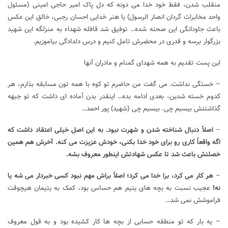
منقلب شدن، فقط خود خدا می دونه که دل پاک امیر حاجی امینی (مسئول
واحد مخابرات گردان انصار الرسول) یا هنر خدایی احسان رجبی، خالق این عکس
باعث جاودانگی این صحنه شده… توفیق شد قافله شهداء به منزلگه این شهید
بزرگوار برسه و قدری در محضرش تامل کنیم و درس دلدادگی بیاموزیم.
این پست تقدیم به همه شهدای گمنام و مادران آنها
– خستگی نداشت. می گفت من حاضرم تو کوه با همه تون مسابقه بذارم، هر
کدوم خسته شدین، بعدی ادامه بده… اینقدر بدن آماده ای داشت که تو جبهه
گذاشتنش بیسیم چی. بیسیم چی (شهید) پور احمد…
–
اصلاً دنبال شناخته شدن و شهرت نبود. به این اصل خیلی اعتقاد داشت که
اگه واقعاً کاری رو برای خود خدا بکنی، خودش عزیزت می کنه. آخرش هم همین
خصلتش باعث شد تا عکس شهادتش اینطور معروف بشه.
–
هر کار می کرد، برا خدا می کرد؛ اصلاً براش مهم نبود کسی خبردار می شه یا
نه!
عجیب نسبت به بچه های یتیم هم حساس بود، کمک به یتیمان هیچوقت
فراموشش نمی شد…
– یه بار که تو منطقه حسابی از بچه ها کار کشیده بود و به قول معروف