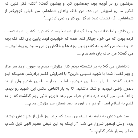
عرقشون رو در آورده بود، جمعشون کرد و بهشون گفت: “نکنه فکر کنین که
فلانی ما رو آموزش می ده، من خاک پاهای شماهام. من خیلی کوچیکتر از
شماهام… اگه تکلیف نبود هرگز این کار رو نمی کردم….”
ولی دلش رضا نداده بود و با گریه از همه خواست که دراز بکشن. همه تعجب
کرده بودن که می خواد چیکار کنه. همه که خوابیدن اومد پایین پای تک تک بچه
ها و دست می کشید به کف پوتین بچه ها و خاکش رو می مالید رو پیشانیش….
می گفت: من خاک پای شماهام ….
– داداشش می گه: یه بار نشسته بودم کنار مزارش؛ دیدم یه جوون اومد سر مزار
و بهم گفت: شما با شهید نسبتی دارین؟ با اصرارش گفتم برادرشم. همینکه اینو
شنید، گفت: ما اول مسلمون نبودیم، اما با اجبار مسلمون شدیم ولی از ته
دلمون راضی نبودیم و شک داشتیم. تا یه بار اتفاقی عکس این شهید رو دیدم.
واقعاً حس می کردم داره باهام حرف می زنه؛ طوری تاثیر روم گذاشت که از ته
قلبم به اسلام ایمان آوردم و از اون به بعد همش سر مزارش میام….
– بعد شهادتش یه نامه به دستمون رسید که چند روز قبل از شهادتش نوشته
بود، اولش اینطور شروع می شد: “از اینکه به این فیض عظیم الهی نایل شدم،
خدا را بسیار شکر گذارم…..”