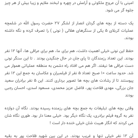
امینی با آن عروج ملکوتی و آرامش در چهره و لبخند ملایم و زیبا بیش از هر چیز
جلوه گر می شود.
یک دسته از بچه های گردان انصار از لشگر ۲۷ حضرت رسول الله در شلمچه
عملیات کربلای ۵ یکی از سنگرهای هلالی ( نونی ) را تصرف کرده و نگه داشته
بودند.
حفظ این نونی خیلی اهمیت داشت، هم برای ما، هم برای عراقی ها، آنها ۱۲ نفر
بودند. این تعداد رزمندگان تا پای جان در حال جنگیدن بودند . تا این سنگر نونی
دست عراقی ها نیفتد. اگر هم می افتاد راه دشمن به منطقه عملیاتی هموار می
شد. حدود ساعت ۱۰ صبح تعداد ۵ نفر از فیلمبران و عکاسان به جمع این ۱۲ نفر
پیوستند تا از رشادت های بچه ها تصویر برداری کنند. این ۵ نفر برادران سعید
جان بزرگی، مهدی فلاحت پور، فاضل عزیز محمدی، مسعود اسدی، احسان رجبی
بودند
وقتی بچه های تبلیغات به جمع بچه های رزمنده رسیده بودند. نگاه آن دوازده
نفر به گروه فیلم برادری، یک نگاه دیگر بود. خیلی معنا دار بود. طوری نگاه شان
می کردند که انگار هیبت شان خیلی خنده دار است !
آن ۱۲ نفر خیلی تنها و غریب بودند. در این بین شهید فلاحت پور به بقیه