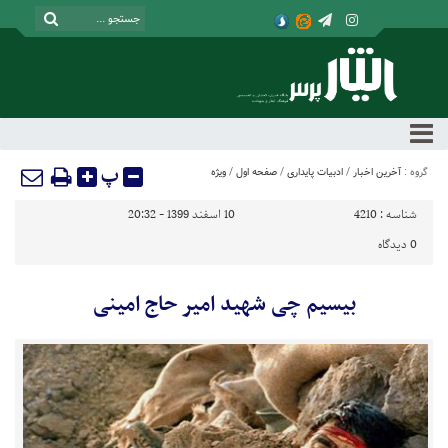
پ
گروه :
آخرین اخبار
/
ادبیات پایداری
/
صفحه اول
/
ویژه
شناسه :
4210
10 اسفند 1399 - 20:32
0
دیدگاه
بیسیم چی شهید امیر حاج امینی