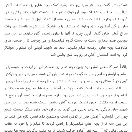
همکارانش گفت یکی فیلمبرداری کند بقیه کمک بچه های رزمنده کنند. آتش
عراقی ها خیلی وحشتناک بود. آن دوازده نفر خیلی دست تنها بودند وقتی دیدن
گروه فیلمبرداری رفتند کمک شان خیلی خوشحال شدند. اول از همه شهید سعید
جان بزرگی آستین بالا زد و نوار تیربارشان را پر فشنگ کرد. شهید فلاحت پور رفت
سراغ گونی های گلوله آرپی چی، تا آنها را برای رزمنده گان بیاورد. در این بین
دوربین فیلم برداری دست به دست گروه فیلمبرداری می چرخید تا از صحنه های
مقاومت بچه های رزمنده فیلم بگیرند. بعد ها شهید آوینی آن فیلم را مونتاژ
کرد. به اسم گلستان آتش در روایت فتح پخش شد.
واقعاً هم گلستان آتش بود چون بچه های رزمنده در آن موقیعت با خونسردی
تمام و آرامش خاصی می جنگیدند، بچه ها میان آن همه خمپاره و تیر و ترکش
گویی در گلستانی درحال سیر و سیاحت و عشق و حال بودند. حتی یک جا دوربین
می افتد زمین ، جایی است که خمپاره ای آمده و بچه ها مجروح شده بودند و
فیلمبردار دوربین را رها می کند می رود یاری مجروحان، خلاصه آن وضع تا
غروب ادامه داشت. چون نزدیک غروب آتش دشمن سبک شده بود. در این بین
شهید جان بزرگی به برادر رجبی می گوید بیا برای خود مان سنگر درست کنیم
چون این آرامش، آرامش قبل از توفان است و دشمن دارد نفس تازه می کند. در
این بین سه تا از بچه های فیلمبردار را راضی کردند تا فیلم را با خود به عقب
ببرند. زمانی که آن سه نفر آماده حرکت شدند تا به عقب برگردند بچه ها دیدند