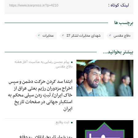
لینک کوتاه :
https://www.isarpress.ir/?p=4210
برچسب ها
دفاع مقدس
شهدای مخابرات لشکر 27
مخابرات
بیشتر بخوانید...
پیام محسن رضایی به مناسبت آغاز هفته
دفاع مقدس
ابتدا سد کردن حرکت دشمن و سپس
اخراج مزدوران رژیم بعثی عراق از
خاک ایران/ ثبتِ زدن سیلی محکم به
استکبار جهانی در صفحات تاریخ
ایران
ثبت وقایع
روز شمار تاریخ، انقلاب و دفاع