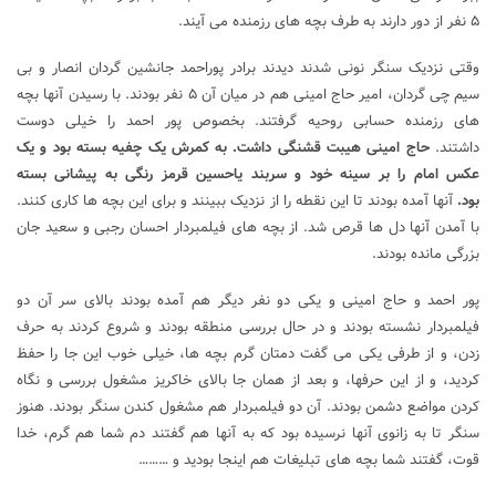
۵ نفر از دور دارند به طرف بچه های رزمنده می آیند.
وقتی نزدیک سنگر نونی شدند دیدند برادر پوراحمد جانشین گردان انصار و بی
سیم چی گردان، امیر حاج امینی هم در میان آن ۵ نفر بودند. با رسیدن آنها بچه
های رزمنده حسابی روحیه گرفتند. بخصوص پور احمد را خیلی دوست
داشتند.
حاج امینی هیبت قشنگی داشت. به کمرش یک چفیه بسته بود و یک
عکس امام را بر سینه خود و سربند یاحسین قرمز رنگی به پیشانی بسته
بود.
آنها آمده بودند تا این نقطه را از نزدیک ببینند و برای این بچه ها کاری کنند.
با آمدن آنها دل ها قرص شد. از بچه های فیلمبردار احسان رجبی و سعید جان
بزرگی مانده بودند.
پور احمد و حاج امینی و یکی دو نفر دیگر هم آمده بودند بالای سر آن دو
فیلمبردار نشسته بودند و در حال بررسی منطقه بودند و شروع کردند به حرف
زدن، و از طرفی یکی می گفت دمتان گرم بچه ها، خیلی خوب این جا را حفظ
کردید، و از این حرفها، و بعد از همان جا بالای خاکریز مشغول بررسی و نگاه
کردن مواضع دشمن بودند. آن دو فیلمبردار هم مشغول کندن سنگر بودند. هنوز
سنگر تا به زانوی آنها نرسیده بود که به آنها هم گفتند دم شما هم گرم، خدا
قوت، گفتند شما بچه های تبلیغات هم اینجا بودید و ………