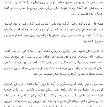
بعد از کمی خندیدن، در همان لحظه ناگهان زمین و زمان سیاه شده بود. بچه ها
به خودشان که آمده بودند شهید جان بزرگی برادر رجبی را تکان داد و گفت
احسان زنده هستی و …….
همه جا را دود و گرد و غبار گرفته بود بعد از مدتی کمی گرد و غبار و دود خوابید.
و بعد آن دو فیلم بردار متوجه شدند که بین آن دو و پوراحمد و حاج امینی خمپاره
ای اثابت کرده. و سعید جان بزرگی سرش را گرفته بود چون موج انفجار سرش را
مجروح کرده بود.
در همان حال شهید جان بزرگی به رجبی گفت آنجا را نگاه کن . و بعد گفت.
سبحان الله، سبحان الله، و بعد دیدند آنها افتاده اند روی زمین. هر پنج نفر شان
. بعد سعید جان بزرگی به همکارش برادر رجبی گفت. احسان روی این ها را گونی
بکش تا بچه ها نبینند. چون بچه ها سخت در حال جنگیدن بودند. چون با دیدن
صحنه شهادت معاون گردان، روحیه شان ضعیف می شد.
بعد برادر رجبی رفت گونی سنگری را آورد تا روی آنها بکشد . در حال کشیدن
گونی روی شهدا بود که یک دفعه رفت سراغ دوربین عکاسی اش تا از صحنه
شهادت شان عکس بگیرد. برادر رجبی گفت با گرفتن این عکس ها می تواند
تسلی بخش خاطر بازماندگان شان شود. بعد دید دوربین زیر خاک رفته، دوربین
را از زیر خاک بیرون کشید و بعد آن را با چفیه اش تمیز کرد. از ساعت ۱۰ که به