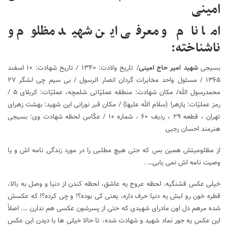
امینی
اما نام و معرفی این شهید مظلوم و
ناشناخته:
بسیجی
شهید امیر حاج امینی
/ تاریخ ولادت: ۱۳۴۰ / تاریخ شهادت: ۱۰ اسفند
۱۳۶۵ / مسئول واحد مخابرات گردان انصار الرسول / بی سیم چی لشگر ۲۷
محمدرسول الله/ مکان شهادت: منطقه عملیّاتی شلمچه، عملیّات: کربلای ۵ /
رمز عملیّات: یازهرا (سلام الله علیها) / مکان قبر نورانی این شهید: بهشت زهرای
تهران ، قطعه ۲۹ ، ردیف ۶۰ ، شماره ۱۰ / عکّاس لحظه شهادت وی: بسیجی
هنرمند احسان رجبی
از مظلومیتش همین بس که حتی هیچ مطلبی را در مورد زندگی نامه اش و یا
وصیت نامه اش نمی یابی… .
خیلی عکس قشنگیه. لحظه عروج یه عاشق، لحظه کندن از دنیا و وصل به بالا،
قطره خون رو لبش یه دنیا حرف داره، یعنی کی بوده؟! و چی کرده؟! که عکسش
شده مرهم دل اون مادرای شهیدی که حتی از پسرشون عکسی هم ندارن …. اصلاً
این عکس یه جور نماد شهید و شهادت شده، تا حالا خیلی ها با دیدن این عکس