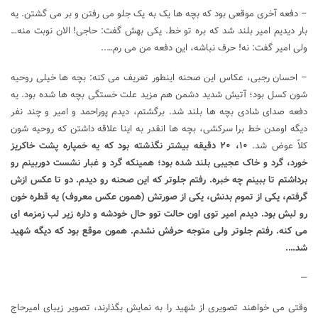
– دفعه آخری موقعی بود که بچه ها یک به یک جلو می رفتن و بر می گشتن. یه
بار دیدیم امیر بلند شد که بره تو خط. یکی بهش گفت: حاجی! الان نوبت منه…
ولی امیر گفت: نه! حرف نباشه، این دفعه من می رم…..
– احسان رجبی، عکاس این صحنه اینطور تعریف می کنه: بچه ها خیلی روحیه
شون کسل بود؛ آتیش شدید دشمن هم مزید علت خستگی بچه ها شده بود. یه
دفعه صدای شادی بچه ها بلند شد. برگشتم، دیدم پوراحمد و امیر و چند نفر
دیگه اومدن خط برا سرکشی، بچه ها انقدر به اینا علاقه داشتن که روحیه شون
کلاً عوض شد.
۱۰، ۲۰ دقیقه بیشتر نگذشته بود که یه خمپاره پشت خاکریز
خورد، گرد و خاک عجیبی بلند شده بود؛ همینکه گرد و غبار نشست دوربینم رو
برداشتم تا ببینم چه خبره. رفتم جلوتر که این صحنه رو دیدم. دو تا عکس ازش
گرفتم، یکی از تموم بدنش، یکی از صورتش (همون عکس معروف) یه قطره خون
رو لبش بود. دیدم امیر توی اون حالت توو حال خودشه و داره زیر لب زمزمه ای
می کنه. رفتم جلوتر ولی متوجه حرفش نشدم. همون موقع بود که دیگه شهید
شد….
—
وقتی می خواهند تصویری از شهید را به نمایش بگذارند، تصویر زیبای امیرحاج