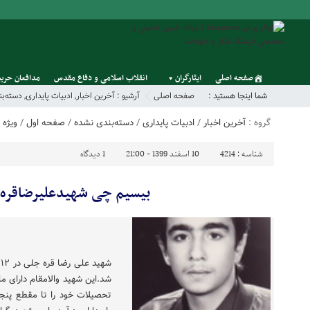
صفحه اصلی
ایثارگران
انقلاب اسلامی و دفاع مقدس
مدافعان حریم
شما اینجا هستید :
صفحه اصلی
آرشیو :
آخرین اخبار
,
ادبیات پایداری
,
دسته‌ب
گروه :
آخرین اخبار
/
ادبیات پایداری
/
دسته‌بندی نشده
/
صفحه اول
/
ویژه
شناسه :
4214
10 اسفند 1399 - 21:00
1
دیدگاه
بیسیم چی شهیدعلیرضاقره
شد.این شهید والامقام دارای م
تحصیلات خود را تا مقطع پنجم