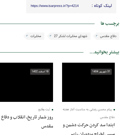
لینک کوتاه :
https://www.isarpress.ir/?p=4214
برچسب ها
دفاع مقدس
شهدای مخابرات لشکر 27
مخابرات
بیشتر بخوانید...
31 شهریور 1404
18 اسفند 1402
پیام محسن رضایی به مناسبت آغاز هفته
ثبت وقایع
روز شمار تاریخ، انقلاب و دفاع
دفاع مقدس
ابتدا سد کردن حرکت دشمن و
مقدس
سپس اخراج مزدوران رژیم