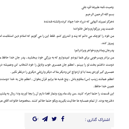
وصیت نامه علیرضا قره جلی
بسم الله الرحمن الرحیم
“هرگز نمیرند آنهایی که درراه خدا جهاد کرده وکشته شدند” ۸
خدمت پدر بزرگوارم واهل خانواده؛
من خود را کوچک می دانم که پند و اندرزی کنم. فقط این را می گویم که اسلام دین استقامت ا
پیروز کند.
پدرجان ومادرم وخواهر وبرادرانم؛
من برادر وپسرخوبی برای شما نبودم امیدوارم که به بزرگی خود ببخشید , پدر جان خدا حافظ ما 
دوست داشتم بخت تو را ببینم , اعظم جان همسری خوب ولایق را خود انتخاب کن وهمیشه درز
همسری گیر آوردی بعدا با او ازدواج کن ودیگر ملاک دیگر وارزشی دیگری را درنظر نگیر.
اعظم همانند زینب (س) مقاوم باش , پنج شنبه ها برایم قرآن بخوان , اعظم جان به خدا دوستت د
همین خدا حافظ.
این قسمت را حتما اجراء کنید 
دفترچه بوده. از تمام همسایه ها حلالیت بگیرید وبگو حتما حلالم کنند , مخصوصا خانواده آقای ع
اشتراک گذاری :