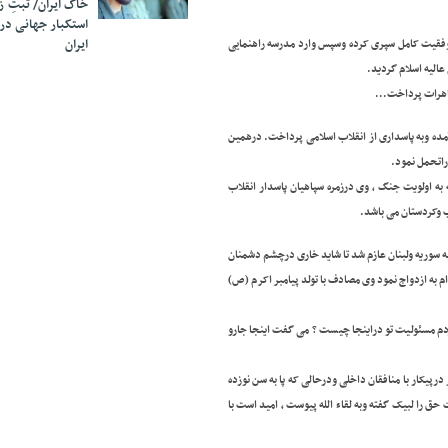
خاک ایران/ ثبتِ 
استکبار جهانی در
ایران
دبستان را با موفقیت کامل سپری کرده وسپس وارد مدرسه راهنمایی
الیه اسلام گردید.
تظاهرات پرداخت…
آمده وبه پاسداری از انقلاب اسلامی پرداخت. درهمین
راتحمل نمود.
به اولویت جنگ , وی درزمره سپاهیان پاسدار انقلاب
ب وکردستان می باشد.
سوریه ولبنان عازم شد تا شاید خاری درچشم دشمنان
دام به ازدواج نمود وی مصادف با تولد پیامبر اکرم (ص)
ردم مسئولیت تو دراینجا چیست ؟ می گفت اینجا جارو
درپیکار با منافقان داخلی ودرحالی که پا به سن نوزده
 را لبیک گفته وبه لقاء الله پیوست , امید است با