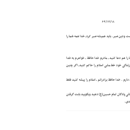
۶۳/۱۲/۱
ست ودین صبر. باید همیشه صبر کرد, خدا همه شما را
را هم دعا کنید , مادرم خدا حافظ , خواهرم به خدا
ندگی خود خط مشی اسلام را حاکم کنید, اگر چنین
ارم . خدا حافظ برادرانم , اسلام را پیشه کنید فقط
, من یک ماه روزه ونماز قضا دارم آن را بجا آورید و۱۵ ریال به پشتیبانی پادگان امام حسین(ع) دهید وبگویید بابت گرفتن
بدی.