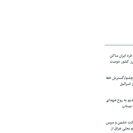
رد ایران ساکن
برز کشور دوست
ل چشم/گسترش خط
 اسرائیل
دیم به روح شهدای
 میناب
رکت دشمن و سپس
م بعثی عراق از