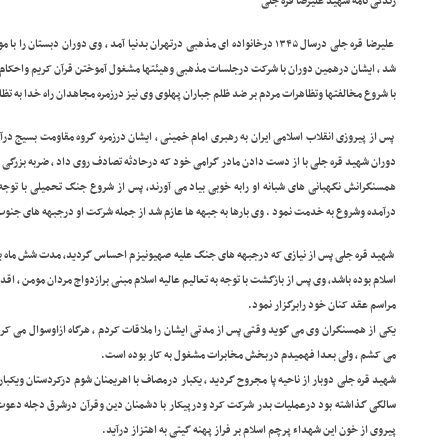
زندگی نامه شهید علیرضا قره جلی
علیرضا قره جلی درسال ۱۳۴۵ درخانواده ای مذهبی درتهران بدنیا آمد , وی دوران 
شد , ایشان درهمین دوران با شرکت درجلسات مذهبی وهیئتها مشغول آموختن قرآن کریم واحکام ع
با شروع مخالفتها وتظاهرات مردم بر ضد ظلم جباران پهلوی وی نیز درزمره مجاهدان راه خدا به 
پس از پیروزی انقلاب اسلامی ایران به رهبری امام خمینی , ایشان درزمره گروه مقاومت بسیج در
دوران شهید قره جلی با از دست دادن مادر گرامی خود که درحادثه تصادف روی داد , ضربه بزرگی 
همسنگرانش نگهبانی های شبانه او رابه خوبی بیاد می آورند, پس از شروع جنگ تحمیلی با توجه 
درآمده وشروع به خدمت نمود . وی بارها به جبهه ها عازم شد از جمله شرکت او درجبهه های جنو
شهید قره جلی پس از نیازی که درجبهه های جنگ علیه صهیونیزم احساس گردید, مدت شش ماه به 
اسلام بوده باشد, وی پس از بازگشت با توجه به تعالیم عالیه اسلام مبنی برازدواج مردان مومن , اق
مراسم عقد کنان خود رابرگزار نمود.
یکی از همسنگران وی می گوید وقتی پس از مدتی ایشان را ملاقات کردم , هرگاه ازاوسوال می ک
می کشم , ولی بعدا فهمیدم دربخش مخابرات مشغول به کار بوده است.
شهید قره جلی دوبار از ناحیه پا مجروح گردید , یکبار درمصاف با اهریمنان شوم درکردستان ویکبار 
سالگی گذاشته بود درعملیات بدر شرکت کرد ودرپیکار با دشمنان دین وقرآن درشرق دجله دعوت حق
پیروی از خون این شهداء پرچم اسلام بر فراز پهنه گیتی به اهتزاز درآید.