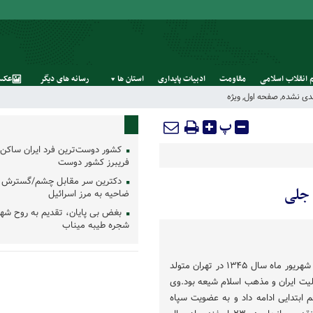
 انقلاب اسلامی
مقاومت
ادبیات پایداری
استان‌ ها
رسانه‌ های‌ دیگر
عکس
ندی نشده
,
صفحه اول
,
ویژه
پ
کشور دوست‌ترین فرد ایران ساکن 
فریبرز کشور دوست
دکترین سر مقابل چشم/گسترش 
 جلی
ضاحیه به مرز اسرائیل
بغض بی پایان، تقدیم به روح شه
شجره طیبه میناب
شهید علی رضا قره جلی در ١٢ شهریور ماه سال ١٣۴۵ در تهران متولد
لیت ایران و مذهب اسلام شیعه بود.وی
 ابتدایی ادامه داد و به عضویت سپاه