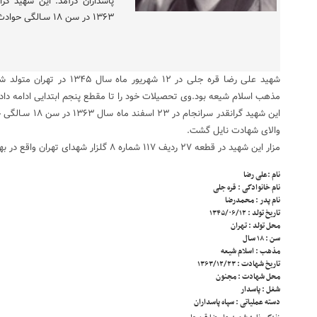
١٣۶٣ در سن ١٨ سـالگی حوادث […]
شهید علی رضا قره جلی در ١٢ شهریو
مذهب اسلام شیعه بود.وی تحصیلات خود را تا مقطع پنجم ابتدایی ادامه داد 
این شهید گرانقدر س
والای شهادت نایل گشت.
مزار این شهید در قطعه ٢٧ ردیف ١١٧ شماره ٨ گلزار شهدای تهران واقع در بهشت زهرا سلام الله علیها قرار دارد.
نام :
علی رضا
نام خانوادگی :
قره جلی
نام پدر :
محمدرضا
تاریخ تولد :
١٣۴۵/۰۶/١٢
محل تولد :
تهران
سن :
١٨ سـال
مذهب :
اسلام شیعه
تاریخ شهادت :
١٣۶٣/١٢/٢٣
محل شهادت :
مجنون
شغل :
پاسدار
دسته عملیاتی :
سپاه پاسداران