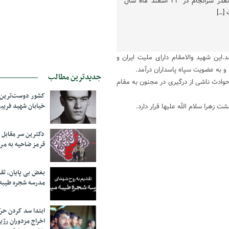
پاسداران درآمد. این شهید گرانقدر سرانجام در ٢٣ اسفند ماه سال
ر ماه سال ١٣۴۵ در تهران متولد شد.این شهید والامقام دارای ملیت ایران و
و به عضویت سپاه پاسداران درآمد.
جدیدترین مطالب
رانجام در ٢٣ اسفند ماه سال ١٣۶٣ در سن ١٨ سـالگی حوادث ناشی از درگیری در مجنون به مقام
کشور دوست‌ترین ف
خیابان شهید فری
دکترین سر مقاب
قرمز ضاحیه به مرز
بغض بی پایان، تق
مدرسه شجره طیبه
ابتدا سد کردن ح
اخراج مزدوران رژی