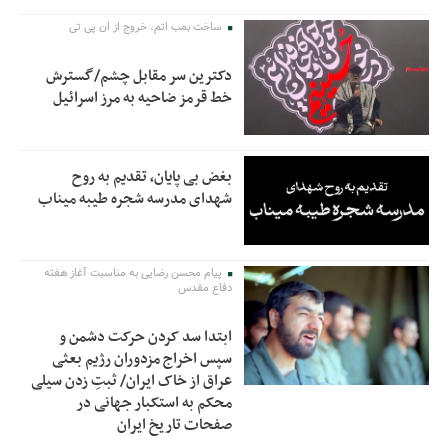
ساخت بمب اتم، خروج از ان پی تی
دکترین سر مقابل چشم/گسترش
خط قرمز ضاحیه به مرز اسرائیل
بغض بی پایان، تقدیم به روح
شهدای مدرسه شجره طیبه میناب
پیام محسن رضایی به مناسبت آغاز هفته
دفاع مقدس
ابتدا سد کردن حرکت دشمن و
سپس اخراج مزدوران رژیم بعثی
عراق از خاک ایران/ ثبتِ زدن سیلی
محکم به استکبار جهانی در
صفحات تاریخ ایران