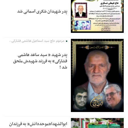
پدر شهیدان شکری آسمانی شد
مرحوم حاج سید اسماعیل هاشمی فشارکی ،
پدر شهید « سید ساعد هاشمی
فشارکی» به فرزند شهیدش ملحق
شد !
ابوالشهدا”موحددانش” به فرزندان