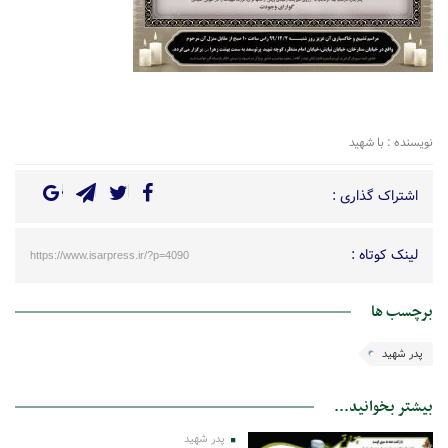
نویسنده : با شهید
اشتراک گذاری :
لینک کوتاه :
https://www.isarpress.ir/?p=4090
برچسب ها
پدر شهید
بیشتر بخوانید...
پدر شهید