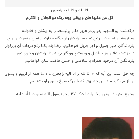
انا لله و انا الیه راجعون
کل من علیها فان و یبقی وجه ربک ذو الجلال و الاکرام
درگذشت ابو الشهید پدر برادر عزیز علی پرتوسعد را به ایشان و خانواده
محترمشان تسلیت عرض نموده، برایشان از درگاه خداوند متعال مغفرت و برای
بازماندگان صبر جمیل و اجر جزیل خواهانیم. ازخداوند یکتا رفع درجات آن بزرگوار
در بهشت اعلا و مزید فضل و رحمت پروردگار بی همتا برایشان و طول عمر
بازمانگان آن مرحوم همراه با سلامتی و حسن عاقبت شان خواهانیم
چه حق است این آیه که « انا لله و انا الیه راجعون » ؛ ما همه از اوییم و بسوی
او باز می گردیم ؛ پس چه بهتر که با مرگ سرخ بسوی او بشتابیم .
مجمع پیش کسوتان مخابرات لشکر ۲۷ محمدرسول الله صلوات الله علیه