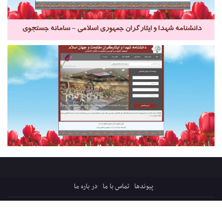
پیوندها
تماس با ما
در باره ما
کلیه حقوق ایثارپرس متعلق است به:
قرارگاه میثاق، ترویج فرهنگ ایثار و شهادت