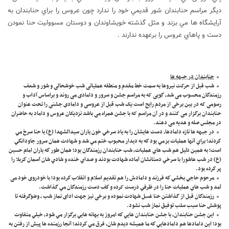
ديگر مراسم حنابندان شور قديمي خود را ندارد چون عروس را براي حنابندان به
آرايشگاه ها مي بزند و مثل گذشته خويشاوندان و دوستان مسووليت حنا نمودن
دست و پاهاي عروس را برعهده ندارند .
حنابندان در جبهه ها
شب قبل از حرکت نیروها به سمت خط مقدم و منطقه عملیاتی شب خوشحالی و شور و شعف
رزمندگان محسوب می شد، گویی که به مراسم جشن و سرور و دامادی می روند و براساس آداب و
رسومی که در بین برخی از مردم رایج است یک شب قبل از عروسی و دامادی جشنی را تحت عنوان
حنابندان برگزار می کنند و در آن مراسم که با جشن همراه می باشد نزدیکان عروس و داماد به حاضران
در مجلس صله و هدیه می دهند.
در جبهه ها تازه دامادها، دست هايشان را به ياد سرخي خون ياران سيدالشهدا (ع) با حنا سرخ مي
كردند؛ براي آنها عمليات بزمي بود كه به ديدار محبوب ختم مي شد و شهادت همان سرور جاودانگي
است؛ به همين دليل هم شب هاي عمليات، شب حنابندان رزمندگان بود؛ همان طور كه ياران امام حسين
(ع) در شب عاشورا با سرخي دستانشان آماده شهادت بودند و صداي خنده و شادي شان آسمان كربلا را
پر كرده بود.
مرحوم حاجي بخشي كه فرزند و دامادش را هم تقديم اسلام و انقلاب كرده بود؛ با خودروی خود می
آمد و شب هاي عمليات حنا را در ظرفي درست کرده و كف دست رزمندگان مي گذاشت.
رزمندگان قبل از گذاشتن حنا غسل شهادت نموده و برخی نیز جهت ادای نماز شب ، وضوگرفته تا
پوشش حنا سبب سلب توفیق نماز شب نشود.
اين جشن حنابندان، با جشن حنابندان هايي كه امروز به بهانه هايي برگزار مي شود، خيلي متفاوت
بود؛ اين دامادها هم دامادهايي كه ما هميشه ديدم شان، فرق مي كردند؛ آنجا رزمنده ها پيش از رفتن به