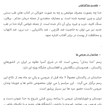
خاصیت حناگذاشتن
حنا چه بصورت مصرف موضعی و چه به صورت خوراکی در کتاب های طب سنتی
ایران و چین توصیه شده است .و مصارف متعددی از جمله درمان جذام ، یرقان،
سنگ کلیه، جرب و غیره برای آن ذکر شده است. از جمله خواص گیاه حنا در طب
جدید نیز می توان به خاصیت ضد قارچی ، ضد باکتریایی ، تب بری، ضد التهاب
و محافظت از پوست در برابر آفتاب اشاره نمود.
حنابندان در عروسی ها
رسم “حنا بندان” رسمي است كه در شرق آسيا علاوه بر ایران در كشورهاي
پاكستان ، هندوستان بنگلاديش و افغانستان جايگاه ويژه ای دارد.
حنابندان در پاكستان معمولاً ۶ ماه قبل از عروسي و يكي دو ماه بعد از نكاح اين
رسم برگزار مي گردد . اين مراسم را مي توان مخصوص خانم ها و خويشا وندان
عروس دانست حضور مرد ها نيز بسيار پرشور است.
دوستان و خويشاوندان عروس با برنامه ريزي قبلي شروع به حنا نمودن دست و
پاي عروس مي نمايند .امروزه با بازشدن آرايشگاه هاي جديد و با تكنيك خاص ،