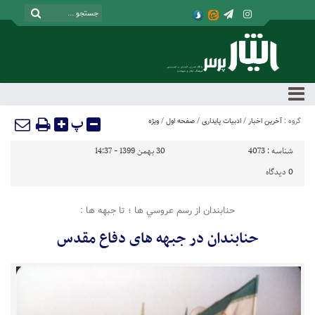
پ
گروه :
آخرین اخبار
/
ادبیات پایداری
/
صفحه اول
/
ویژه
شناسه :
4073
30 بهمن 1399 - 14:37
0
دیدگاه
حنابندان از رسم عروسي ها ؛ تا جبهه ها :
حنابندان در جبهه های دفاع مقدس