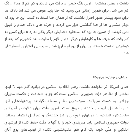
داشت ، یعنی مشتریان اولی رنگ خوبی دریافت می کردند و کم کم از میزان رنگ
کم می شد، برای همین زمانی می رسید که حنا باید عوض می شد اما دلاک ها
برای سود بیشتر هنوز اصرار داشتند که از همان حنا استفاده کنند. این جا بود که
دیگر مشتری ها از حنا گذاشتن فرار می کردند و حرف های دلاک حمام را قبول
نمی کردند، از همین جا بود که استعاره «حنایش دیگر رنگی ندارد » برای کسی به
کار رفت که حرف ها و کارهایش دیگر اعتبار لازم را ندارد.مانند کشوری که بعد از
دوشیدن صنعت هسته ای ایران از برجام خارج شد و سبب بی اعتباری امضایشان
شد.
زیان بار بودن حنای امریکا
حنای امریکا اثر نخواهد داشت: رهبر انقلاب اسلامی در بیانیه گام دوم :” اینها
بخشی از مظاهر عزّت جمهوری اسلامی است که جز با شجاعت و حکمت مدیران
جهادی به دست نمی‌آمد. سردمداران نظام سلطه نگرانند؛ پیشنهادهای آنها
عموماً شامل فریب و خدعه و دروغ است. امروز ملّت ایران علاوه‌ بر آمریکای
جنایت‌کار، تعدادی از دولتهای اروپایی را نیز خدعه‌گر و غیرقابل اعتماد میداند.
دولت جمهوری اسلامی باید مرزبندی خود را با آنها با دقّت حفظ کند؛ از ارزشهای
انقلابی و ملّی خود، یک گام هم عقب‌نشینی نکند؛ از تهدیدهای پوچ آنان