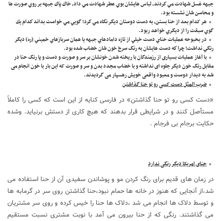
جبهه غسل شهادت مي كردند، لباس هايشان بوي عطر شهادت مي داد، خاك پاك جبهه بر روي صورت ها
و محاسن شان نشسته بود.
هر کدام بعد از حنا بستن، به دست دوستان ديگر نگاه مي كرد؛ گويي مي خواست بداند كدام يك
گوي سبقت را از ديگري خواهد ربود.
در بحبوحه عملیات حناي دست خيلي از تازه دامادهاي جبهه يا همان سربازهاي خميني (ره) ديگر
رنگي نداشت؛ چرا كه دست هايشان به رنگ سرخ خون شان خضاب شده بود.
با آغاز عملیات بسیاری از رزمندگان با ریخته شدن خونشان بر سر و صورت و دست و پا رنگ حنا در
مقابل رنگ خون دیگر جلوه ای نداشته و با خضاب مجدد بدن و سر و صورت که این بار با خون انجام می
شد به دیدار دوست و معبود واقعی خویش رهسپار می گردیدند.
ضرب المثل دست کسی رو تو حنا گذاشتن
«دست کسی رو تو حنا گذاشتن» در فارسی کنایه از این است که کسی را کاملاً
مستأصل کنند و در شرایطی قرار بدهند که هیچ کاری از دستش برنیاید. وشده
حکایت برجام بی فرجام .
حنای امریکا دیگر رنگی ندارد
در زمان های قدیم برای رنگ کردن مو و پوشاندن سفیدی آن از حنا استفاده می
شد،از آنجایی که هنوز در خانه ها حمام نبود،حنا گذاشتن روی سر در گرمابه ها
و توسط دلاک ها انجام می شد ،دلاک ها حنا را خیس کرده و روی سر مشتریان
می گذاشتند. رنگی که از حنا بیرون می آمد با نوبت مشتری نسبت مستقیم