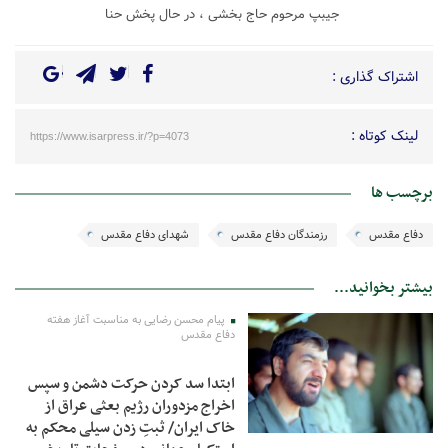
جیبپ مرحوم حاج بخشی ، در حال پخش حنا
اشتراک گذاری :
لینک کوتاه :
https://www.isarpress.ir/?p=4073
برچسب ها
دفاع مقدس
رزمندگان دفاع مقدس
شهدای دفاع مقدس
بیشتر بخوانید...
پیام محسن رضایی به مناسبت آغاز هفته
دفاع مقدس
ابتدا سد کردن حرکت دشمن و سپس
اخراج مزدوران رژیم بعثی عراق از
خاک ایران/ ثبتِ زدن سیلی محکم به