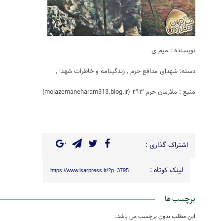
نویسنده : میم ی
دسته: شهدای مدافع حرم , زندگینامه و خاطرات شهدا ,
منبع : ملازمان حرم ۳۱۳ (molazemaneharam313.blog.ir)
اشتراک گذاری :
لینک کوتاه :
https://www.isarpress.ir/?p=3795
برچسب ها
این مطلب بدون برچسب می باشد.