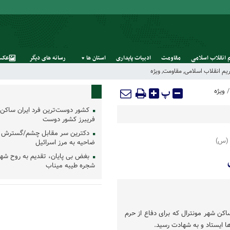
 انقلاب اسلامی
مقاومت
ادبیات پایداری
استان‌ ها
رسانه‌ های‌ دیگر
عکس
یم انقلاب اسلامی
,
مقاومت
,
ویژه
پ
ویژه
کشور دوست‌ترین فرد ایران ساکن 
فریبرز کشور دوست
دکترین سر مقابل چشم/گسترش 
 (س)
ضاحیه به مرز اسرائیل
بغض بی پایان، تقدیم به روح شه
شجره طیبه میناب
دایی و ساکن شهر مونترال که برای دفاع از حرم
ا ایستاد و به شهادت رسید.