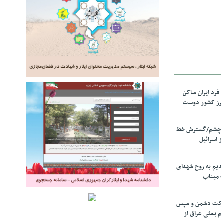
رد ایران ساکن
برز کشور دوست
ل چشم/گسترش خط
 اسرائیل
دیم به روح شهدای
 میناب
رکت دشمن و سپس
م بعثی عراق از