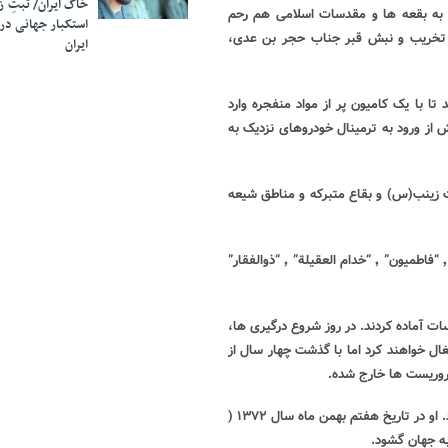
خاک ایران/ ثبتِ 
، به بقعه ها و مقدسات اسلامی هم رحم
استکبار جهانی در
تخریب و نبش قبر جناب حجر بن عدی،
ایران
با یک کامیون پر از مواد منفجره وارد
از ورود به ترمینال خودروهای نزدیک به
ت زینب(س) و بقاع متبرکه و مناطق شیعه
آنها با تشکیل یگان هایی فعالیت خود را آغاز کردند؛ که “کتائب اهل الحق” ٬ “فاطمیون” ٬ “خدام العقیلة” ٬ “ذوالفقار”
ت آماده کردند. در روز شروع درگیری ها،
ال خواهند کرد اما با گذشت چهار سال از
روریست ها خارج شده.
اما یکی از جوانان مدافع حرم جوانی ۲۱ ساله به نام «حمزه علی یاسین » بود. او در تاریخ هفتم بهمن ماه سال ۱۳۷۲ (