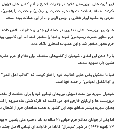
این گروه های تروریستی علاوه بر جنایات فجیع و آدم کشی های فراوان
نکردند. حمله به قصد تصرف حرم حضرت زینب(س) و حضرت رقیه(س)، 
تعرض به مقبره ابوذر غفاری و اویس قرنی و … از این حملات بوده است.
همچنین تروریست های تکفیری در حمله ای جدی و خطرناک تلاش داشتند تا 
حرم مطهر حضرت زینب(س) شوند و آنجا را منفجر کنند اما این کامیون پیش 
حرم مطهر منفجر شد و این عملیات انتحاری ناکام ماند.
با رخ دادن این اتفاق، شیعیان از کشورهای مختلف برای دفاع از حرم حضر
نشین وارد سوریه شدند.
و “اباالفضل العباس” از جمله آنها است.
شیعیان سوریه نیز تحت آموزش نیروهای لبنانی خود را برای حفاظت از مقدسا
تروریست ها و اربابان خارجی آنها می گفتند که ظرف شش ماه سوریه را اشغ
بحران سوریه بیشتر مناطق مهم این کشور به همت مدافعان حرم از اشغال ت
۲۷ ژانویه ۱۹۹۴ ) در شهر “مونترال” کانادا در خانواده ای لبنانی الاصل چشم به جهان گشود.