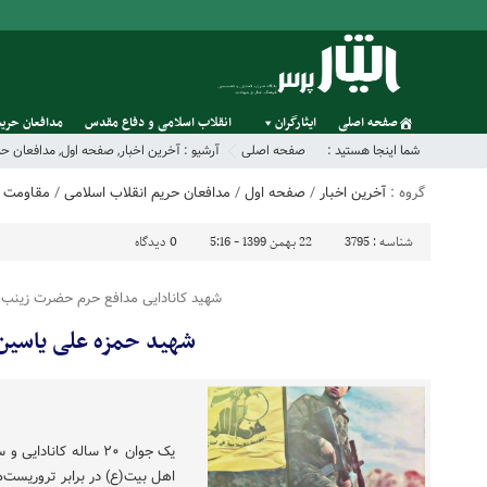
صفحه اصلی
ایثارگران
انقلاب اسلامی و دفاع مقدس
مدافعان حریم
شما اینجا هستید :
صفحه اصلی
آرشیو :
آخرین اخبار
,
صفحه اول
,
مدافعان حر
گروه :
آخرین اخبار
/
صفحه اول
/
مدافعان حریم انقلاب اسلامی
/
مقاومت
/
شناسه :
3795
22 بهمن 1399 - 5:16
0
دیدگاه
شهید کانادایی مدافع حرم حضرت زینب
شهید حمزه علی یاسین
یک جوان ۲۰ ساله کانا
اهل بیت(ع) در برابر تروریست‌ه