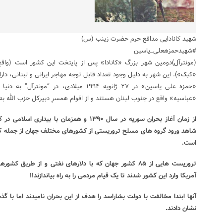
شهید کانادایی مدافع حرم حضرت زینب (س)
#شهیدحمزهعلی_یاسین
(مونترآل)دومین شهر بزرگ «کانادا» پس از پایتخت این کشور است (واق
«کبک»). این شهر به دلیل وجود تعداد قابل توجه مهاجر ایرانی و لبنانی، دا
«حمزه علی یاسین» در ۲۷ ژانویه ۱۹۹۴ میلادی، در
«عباسیه» واقع در جنوب لبنان هستند و از اقوام همسرِ دبیرکل حزب الله به 
از زمان آغاز بحران سوریه در سال ۱۳۹۰ و همزمان 
شاهد ورود گروه های مسلح تروریستی از کشورهای مختلف جهان از جمله کش
است.
تروریست هایی از ۸۵ کشور جهان که با دلارهای نفتی و از طر
آمریکا وارد این کشور شدند تا یک قیام مردمی را به راه بیاندازند!!
آنها ابتدا مخالفت با دولت بشاراسد را هدف از این بحران نامیدند اما با گ
نشان دادند.