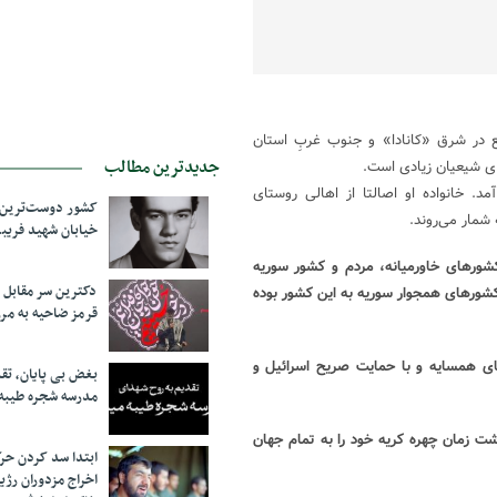
ع در شرق «کانادا» و جنوب غربِ استان
جدیدترین مطالب
رای شیعیان زیادی است.
 “مونترآل” به دنیا آمد. خانواده او اصالتا از اهالی روستای
کشور دوست‌ترین ف
شمار می‌روند.
خیابان شهید فری
با بیداری اسلامی در کشورهای خاورمیانه، مردم و کشور سوریه
دکترین سر مقاب
ورهای همجوار سوریه به این کشور بوده
قرمز ضاحیه به مرز
یق کشورهای همسایه و با حمایت صریح اسرائیل و
بغض بی پایان، تق
مدرسه شجره طیبه
ذشت زمان چهره کریه خود را به تمام جهان
ابتدا سد کردن ح
اخراج مزدوران رژی