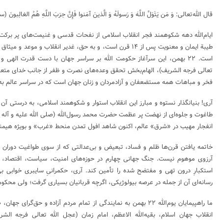
قال الله‌تعالی: وَ مَن یَتَوَلَّ اللَّهَ وَ رَسولَهُ وَ الَّذینَ آمَنوا فَإِنَّ حِزبَ اللَّهِ هُمُ الغالِبونَ (
ایام‌الله دهه شکوهمند فجر انقلاب اسلامی از نفحات قدسی و غنیمت‌های پر برکت 
طیبة ایمان و معنویت پس از ۱۴ قرن است، و به حق، غدیر انقلاب و م
است. ۲۲ بهمن، این سرآغاز حکومت الله بر سراسر جهان با دست قدرت اله
تعالی فرجه الشریف)، الهام‌بخش تحقق وعده‌های نصرت و ظفر از جانب خدای متعال،
فخر و مباهات همه مستضعفان و آزادمردان و زنان جهان است که در سراسر عالم ب
آری! بنیانگذار نستوه و مبارز این انقلاب استوار و شکوهمند اسلامی، به درستی آن
طاغوت و جلوه‌ای از نهضت پر عظمت حضرت محمد رسول‌الله (صلی الله علیه و آله و
انفجار مهیب در «شرق» عالم، اکنون شاهد افول تمدن منحط «غرب» و بویژه هیمنة
خاتمه یافتن قرن‌ها ظلم و فساد، تبعیض و بی‌عدالتی که از سوی طواغیت دوران
آرزوی موهوم نیست. جنگ جهانی چهارم در حوزه‌های امنیت، سیاست، اقتصاد،
استکبارِ درون تهی و مفتضح شده را تأمین کند. آری، حکمرانیِ سایبری خوابی ب
رسانه‌ای آن از جمله در عرصه بیولوژیکی، اگرچه قربانیان بسیاری گرفت؛ ولی م
ما راهپیمایان یوم‌الله ۲۲ بهمن به نمایندگی از تمام مردم آزاده و حق
انقلاب جهان اسلام، بقیه‌الله الاعظم، امام زمان (عجل الله تعالی فرجه الشر