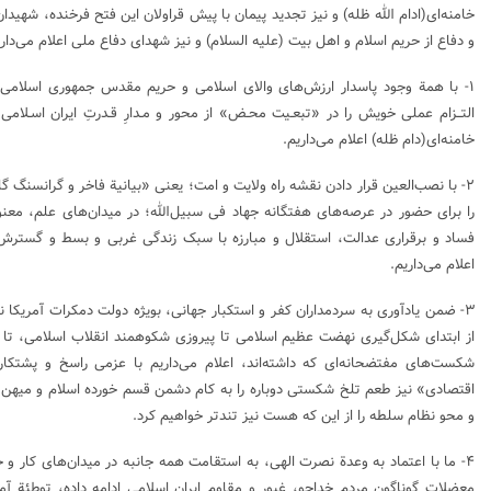
خامنه‌ای(ادام الله ظله) و نیز تجدید پیمان با پیش قراولان این فتح فرخنده، شهید
و دفاع از حریم اسلام و اهل بیت (علیه السلام) و نیز شهدای دفاع ملی اعلام می‌داری
۱- با همة وجود پاسدار ارزش‌های والای اسلامی و حریم مقدس جمهوری اسلامی
التــزام عملی خویش را در «تبعـیت محـض» از محور و مـدارِ قـدرتِ ایران اسـلامی
خامنه‌ای(دام ظله) اعلام می‌داریم.
۲- با نصب‌العین قرار دادن نقشه راه ولایت و امت؛ یعنی «بیانیة فاخر و گرانسنگ
را برای حضور در عرصه‌های هفتگانه جهاد فی سبیل‌الله؛ در میدان‌های علم، معنو
فساد و برقراری عدالت، استقلال و مبارزه با سبک زندگی غربی و بسط و گست
اعلام می‌داریم.
۳- ضمن یادآوری به سردمداران کفر و استکبار جهانی، بویژه دولت دمکرات آمری
از ابتدای شکل‌گیری نهضت عظیم اسلامی تا پیروزی شکوهمند انقلاب اسلامی، تا ف
شکست‌های مفتضحانه‌ای که داشته‌اند، اعلام می‌داریم با عزمی راسخ و پشتکاری
اقتصادی» نیز طعم تلخ شکستی دوباره را به کام دشمن قسم خورده اسلام و میهن 
و محو نظام سلطه را از این که هست نیز تندتر خواهیم کرد.
۴- ما با اعتماد به وعدة نصرت الهی، به استقامت همه جانبه در میدان‌های کار
معضلات گوناگون مردم خداجو، غیور و مقاوم ایران اسلامی ادامه داده، توطئة آم