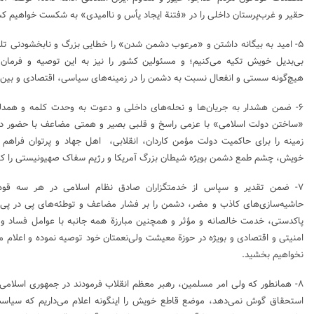
حقیر و غرب‌پرستان داخلی را در «فتنة ایجاد یأس و ناامیدی» به شکست خواهیم کش
۵- امید به بیگانه داشتن و «مرعوب دشمن شدن» را خطایی بزرگ و نابخشودنی تلقی 
بی‌بدیل خویش تکیه می‌کنیم؛ و مسئولین کشور را نیز به این توصیه و فرما
هیچ‌گونه سستی و انفعال نسبت به دشمن را در زمینه‌های سیاسی، اقتصادی و بین‌الم
۶- ضمن هشدار به جریان‌ها و نحله‌های داخلی و دعوت به وحدت کلمه و همدلی
«ساختن دولت اسلامی» با عزمی راسخ و قلبی بصیر و همتی مضاعف با حضور در ا
زمینه را برای حاکمیت دولت مؤمن کاردان، انقلابی، اهل جهاد و پرتوان فراهم 
خویش، چشم طمع دشمن بویژه شیطان بزرگ آمریکا و رژیم سفاک صهیونیستی را کور
۷- ضمن تقدیر و سپاس از خدمتگزاران صادق نظام اسلامی در هر سه قوه،
حاشیه‌سازی‌های کاذب و مضر، دشمن را بر فشار مضاعف و توطئه‌های پی در پی تح
پاکدستی، خدمت خالصانه و مؤثر و همچنین مبارزة همه جانبه با عوامل فساد و
امنیتی و اقتصادی و بویژه در حوزة معیشت ولی‌نعمتان خود توصیه نموده و اعلام می
نخواهیم بخشید.
۸- همانطور که ولی امر مسلمین، رهبر معظم انقلاب فرمودند در جمهوری اسلام
استحقاق گوش نمی‌دهد، موضع قاطع خویش را اینگونه اعلام می‌داریم که سیاست