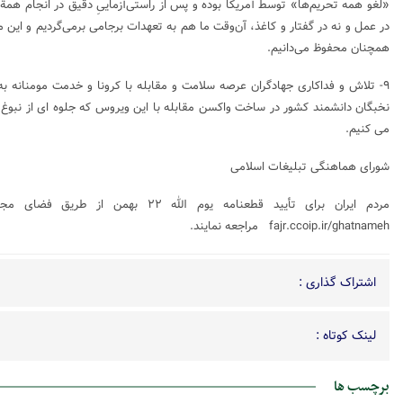
«لغو همه تحریم‌ها» توسط آمریکا بوده و پس از راستی‌آزماییِ دقیق در انجام هم
در عمل و نه در گفتار و کاغذ، آن‌وقت ما هم به تعهدات برجامی برمی‌گردیم و این 
همچنان محفوظ می‌دانیم.
۹- تلاش و فداکاری جهادگران عرصه سلامت و مقابله با کرونا و خدمت مومنانه به مر
نخبگان دانشمند کشور در ساخت واکسن مقابله با این ویروس که جلوه ای از نبوغ و
می کنیم.
شورای هماهنگی تبلیغات اسلامی
مردم ایران برای تأیید قطعنامه یوم الله ۲۲ 
fajr.ccoip.ir/ghatnameh مراجعه نمایند.
اشتراک گذاری :
لینک کوتاه :
برچسب ها