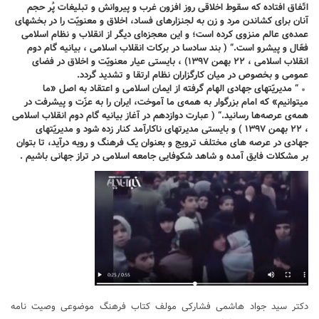
اتّفاق افتاده که سقوط اخلاقی روز افزون غرب و پیروانش و تبلیغات پُر حجم
آنان برای کشاندن مرد و زن به لجنزارهای فساد، اخلاق و معنویّت را در بخشهای
عمده‌ی عالم منزوی کرده است؛ و این معجزه‌ای دیگر از انقلاب و نظام اسلامی
فعّال و پیشرو است.
“
( بند سادسا در برکات انقلاب اسلامی ، بیانیه گام دوم
انقلاب اسلامی ، ۲۲ بهمن ۱۳۹۷) ، بایستی عیار معنویّت و اخلاق در فضای
عمومی و بخصوص در میان کارگزاران نظام ارتقا و تشدید گردد.
“
مدیریّتهای جهادی الهام گرفته از ایمان اسلامی و اعتقاد به اصل «ما
میتوانیم» که امام بزرگوار به همه‌ی ما آموخت، ایران را به عزّت و پیشرفت در
همه‌ی عرصه‌ها رسانید.
“
( عبارت دوازدهم در آغاز بیانیه گام دوم انقلاب اسلامی
، ۲۲ بهمن ۱۳۹۷ ) و بایستی مدیرتهای ناکارآمد کنار زده شود و مدیریّتهای
جهادی در عرصه های مختلف ترویج و بعنوان یک فرهنگ و رویه درآید، تا بتوان
بر مشکلات فایق آمده و شاهد شکوفایی جامعه اسلامی در تراز جهانی باشیم .
دکتر سید جواد هاشمی فشارکی مولف کتاب فرهنگ موضوعی وصیت نامه