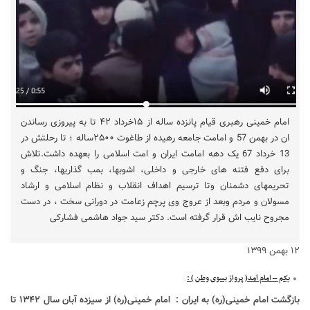
امام خمینی رهبری قیام پانزده ساله از ۱۵خرداد ۴۲ تا به پیروزی رساندن
ان در بهمن 57 و امامت جامعه رهیده از طاغوت ۲۵۰۰ساله ؛ تا رحلتش در
13 خرداد 67 یک دهه امامت ایران و امت اسلامی را بعهده داشت.تلاش
برای دفع فتنه های خارجی و داخلی، اشوبها، بمب گذاریها، جنگ و
تحریمهای دشمنان وتا ترسیم اهداف انقلاب و نظام اسلامی و ارشاد
مسولان و مردم وبعد از عروج وی پرچم زعامت در دورانی سخت ، در دست
مجروح نایب اش قرار گرفته است. دکتر سید جواد هاشمی فشارکی
۱۲ بهمن ۱۳۹۹
یکم – امام آمد( پرواز بسوی وطن )
:
بازگشت امام خمینی(ره) به ایران : امام خمینی(ره) از سیزده آبان سال ۱۳۴۲ تا