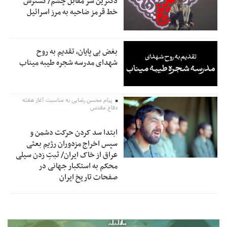
دکترین سر مقابل چشم/گسترش
خط قرمز ضاحیه به مرز اسرائیل
بغض بی پایان، تقدیم به روح
شهدای مدرسه شجره طیبه میناب
پیام محسن رضایی به مناسبت آغاز هفته
دفاع مقدس
ابتدا سد کردن حرکت دشمن و
سپس اخراج مزدوران رژیم بعثی
عراق از خاک ایران/ ثبتِ زدن سیلی
محکم به استکبار جهانی در
صفحات تاریخ ایران