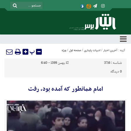
پ
گروه :
آخرین اخبار
/
ادبیات پایداری
/
صفحه اول
/
ویژه
شناسه :
3716
12 بهمن 1399 - 6:40
0
دیدگاه
امام همانطور که آمده بود، رفت