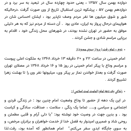
دوازده بهمن سال ۱۳۵۷ ، یعنی حدود چهارده سال در تبعید به سر برد و در
دوازدهم بهمن ۵۷ ، پرشکوه ترین استقبال تاریخ از وی صورت گرفت .درحالیکه
شور و شوق میلیون ها نفر مردم وصف ناپذیر بود ، ایشان احساس شان در
هواپیمای درحال پرواز به ایران، عادی بود . آن دسته از مردم نیز که به هر دلیلی
موفق به حضور در تهران نشده بودند، در شهرهای محل زندگی خود ، اقدام به
برپایی مراسم شادی و جشن کردند .
دوم – امام رفت ( پرواز بسوی معبود):
امام خمینی
در ساعت ۲۲ و ۲۰ دقیقه ۱۳ خرداد ۱۳۶۸ به ملکوت اعلی پیوست
و مراسم وداع با پیکر امام خمینی در روز ۱۵ و ۱۶ خرداد ۱۳۶۸ در مصلای تهران
صورت گرفت و
بعداز
خواندن
نماز بر پیکر وی، میلیونها نفر وی را تا بهشت زهرا
تشییع کردند
.
زندگی یک دهه امام (امامت امت اسلامی) :
در این یک دهه از حضور تا وداع وضعیت امام چنین بود : در زندگی فردی و
اجتماعی و سیاسی و….. تماما یک رنگی ، سلامت ، صداقت، سادگی و کیاست
بود . و بدین جهت در وصیت خود نوشته بود: “با دلی آرام و قلبی مطمئن و
روحی شاد و ضمیری امیدوار به فضل خدا از خدمت خواهران و برادران مرخص، و
به سوی جایگاه ابدی سفر می‌کنم.” امام همانطور که آمده بود، رفت.لذا