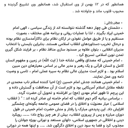
همانطور که در ۱۲ بهمن از وی استقبال شد، همانطور وی تشییع گردیده و
محبوب قلوب ماند و جاوادنه شد .
سخن پایانی :
دشمنان طی چهار دهه گذشته نتوانسته اند از زندگی سیاسی ، الهی امام
خمینی ایراد بگیرند ، لذا با عملیات روانی و برنامه های مختلف ، بصورت
مستقیم و یا از طریق عوامل نفوذی در ارکان نظام برای ناکارآمدسازی نظام بوده
و درحال تخریب دستاوردهای انقلاب اسلامی هستند. بنابراین بایستی با انتخاب
مدیران انقلابی ، بتوان علاوه بر مسدود سازی منافذ نظام ، بر فرایند شکل گیری
تمدن نوین اسلامی تسریع کرد .
امام خمینی که مصداق واقعی نشانه خدا ( ایت الله) در زمین و مفهوم انسان
كامل و انسان قرآنی و یک رهبر و مدیر عالی بر اساس معیارهای دین مبین
اسلام بود . و لازم است مدیران عالی نظام به سیره عملی امام ، تاسی و وصیت
نامه وی عمل نمایند.
امام خمینی همانند جدش امام حسین (ع) احیا کننده اسلام ناب محمدی در
نقطه مقابل اسلام آمریکایی بود و لازم است از آن محافظت و گسترش داده و
این پرچم تا ظهور امام مهدی (عج) بر افراشته و تحویل آن حضرت گردد.
براساس بیانیه گام دوم انقلاب که امام خامنه ای صادر کرده اند : ” ( انقلاب
اسلامی ) عیار معنویّت و اخلاق را در فضای عمومی جامعه بگونه‌ای چشمگیر
افزایش داد. این پدیده‌ی مبارک را رفتار و منش حضرت امام خمینی در طول
دوران مبارزه و پس ‌از پیروزی انقلاب، بیش ‌از هر چیز رواج داد؛ ……. رویکرد
دینی و اخلاقی در جمهوری اسلامی، دلهای مستعد و نورانی بویژه جوانان را
مجذوب کرد و فضا به سود دین و اخلاق دگرگون شد. ….. و اینها همه در دورانی