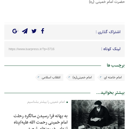
حضرت امام خمینی (ره)
اشتراک گذاری :
لینک کوتاه :
https://www.isarpress.ir/?p=3716
برچسب ها
امام خامنه ای
امام خمینی(ره)
انقلاب اسلامی
بیشتر بخوانید...
امام خمینی را بیشتر بشناسیم
به بهانه فرا رسیدن سالگرد رحلت
امام خمینی رحمت الله علیه/پناه
تنهایی در روزهای تبعید