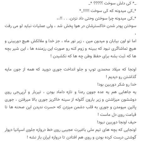
_* کی دلش سوخت ؟؟؟؟؟ *_
*_کی میدونه که کی سوخت !!!!!_*
*_کی میدونه چرا سوختن وحتی داد نزدن. . . !!،،
سوختن پودر شدن خاکسترشان در هوا پخش شد ، ولی عملیات نباید لو می رفت
،
اما تو اون بیابان و میدون مین ، زیر نور ماه ، جز خدا و ملائکش هیچ دوربینی و
هیچ تماشاگری نبود که ببینه و زوم کنه رو صورت این رزمنده ها ، این شیر بچه
ها که ثبت بشه برای حفظ وطن چه ها که نکشیدن !
اونجا که میلاد محمدی توپ و جلو انداخت جوری دویید که همه از جون مایه
گذاشتن رو دیدیم !
خدا رو شکر دوربین بود!
یه جاهایی هم یه عده جوون رعنا و تازه داماد بودن ، تیربار و آرپی‌جی روی
دوششون میزاشتن و زیر بارون گلوله از سینه خاکریز جوری بالا میرفتن ، جوری
پائین میومدن و جوری به قلب دشمن میزدن که حسرت ندیدن این صحنه ها تا
قیامت روی دل ماست !
حیف اونجا دوربین نبود!
اونجایی که بچه های تیم ملی باغیرت عجیبی روی خط دروازه جلوی اسپانیا دیوار
گوشتی درست کرده بودن و روی هم افتادن تا دروازه ایران باز نشه !