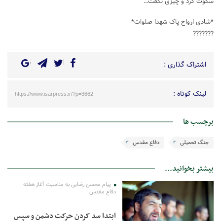
سکوت کرد و چیزی نگفت…
*شادی ارواح پاک شهدا صلوات*
???????
اشتراک گذاری :
لینک کوتاه :
https://www.isarpress.ir/?p=3662
برچسب ها
جنگ تحمیلی
دفاع مقدس
بیشتر بخوانید...
پیام محسن رضایی به مناسبت آغاز هفته
دفاع مقدس
ابتدا سد کردن حرکت دشمن و سپس