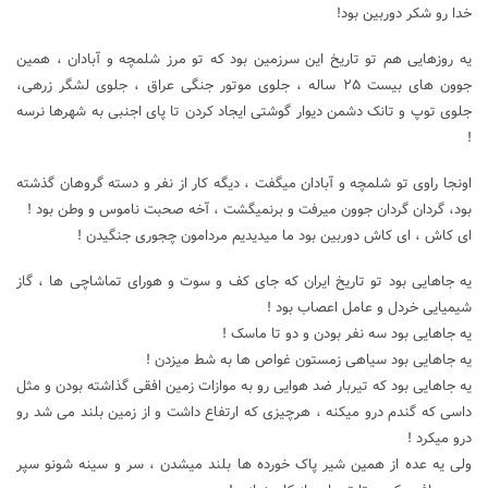
خدا رو شکر دوربین بود!
یه روزهایی هم تو تاریخ این سرزمین بود که تو مرز شلمچه و آبادان ، همین
جوون های بیست ۲۵ ساله ، جلوی موتور جنگی عراق ، جلوی لشگر زرهی،
جلوی توپ و تانک دشمن دیوار گوشتی ایجاد کردن تا پای اجنبی به شهرها نرسه
!
اونجا راوی تو شلمچه و آبادان میگفت ، دیگه کار از نفر و دسته گروهان گذشته
بود، گردان گردان جوون میرفت و برنمیگشت ، آخه صحبت ناموس و وطن بود !
ای کاش ، ای کاش دوربین بود ما میدیدیم مردامون چجوری جنگیدن !
یه جاهایی بود تو تاریخ ایران که جای کف و سوت و هورای تماشاچی ها ، گاز
شیمیایی خردل و عامل اعصاب بود !
یه جاهایی بود سه نفر بودن و دو تا ماسک !
یه جاهایی بود سیاهی زمستون غواص ها به شط میزدن !
یه جاهایی بود که تیربار ضد هوایی رو به موازات زمین افقی گذاشته بودن و مثل
داسی که گندم درو میکنه ، هرچیزی که ارتفاع داشت و از زمین بلند می شد رو
درو میکرد !
ولی یه عده از همین شیر پاک خورده ها بلند میشدن ، سر و سینه شونو سپر