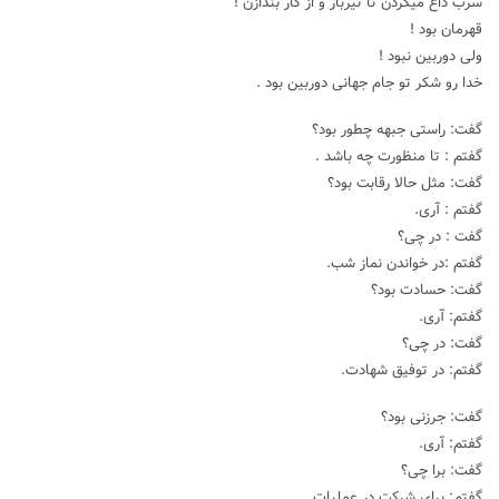
سرب داغ میکردن تا تیربار و از کار بندازن !
قهرمان بود !
ولی دوربین نبود !
خدا رو شکر تو جام جهانی دوربین بود .
گفت: راستی جبهه چطور بود؟
گفتم : تا منظورت چه باشد .
گفت: مثل حالا رقابت بود؟
گفتم : آری.
گفت : در چی؟
گفتم :در خواندن نماز شب.
گفت: حسادت بود؟
گفتم: آری.
گفت: در چی؟
گفتم: در توفیق شهادت.
گفت: جرزنی بود؟
گفتم: آری.
گفت: برا چی؟
گفتم: برای شرکت در عملیات .