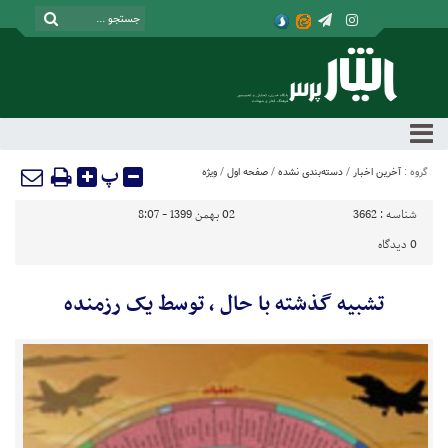
پ
گروه :
آخرین اخبار
/
دسته‌بندی نشده
/
صفحه اول
/
ویژه
شناسه :
3662
02 بهمن 1399 - 8:07
0
دیدگاه
تشبیه گذشته با حال ، توسط یک رزمنده