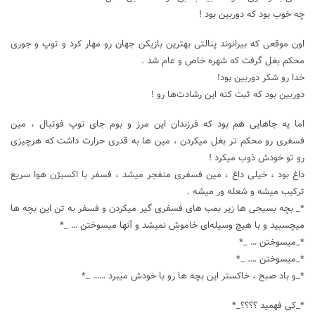
چه خوب بود که دوربین بود !
اون موقعی که بیرانوند پنالتی بهترین بازیکن جهان رو مهار کرد و توپ و جوری
محکم بغل گرفت که شهره خاص و عام شد .
خدا رو شکر دوربین بود!
دوربین بود که ثبت کنه این رشادت‌ها رو !
اما یه جاهایی هم بود که فرزندان این مرز و بوم جای توپ فوتبال ، مین
فسفری رو محکم تر بغل میکردن ، مین ها به قدری حرارت داشت که هرچیزی
رو تو خودش ذوب میکرد !
داغ بود ، خیلی داغ ، مین فسفری منفجر میشد ، فسفر با اکسیژن هوا سریع
ترکیب میشه و شعله ور میشه .
*_ بچه بسیجی ها زیر بمب های فسفری گیر میکردن و فسفر به تن این بچه ها
میچسبید و با هیچ وسیله‌ای خاموش نمیشد و آنها میسوختن … _*
*_میسوختن … _*
*_میسوختن …. _*
*_و باد صبح ، خاکستر این بچه ها رو با خودش میبرد …… _*
*_کی فهمید ؟؟؟؟_*