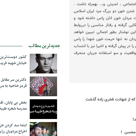
تماعی ، امنیتی و…. بهمراه داشت .
شدن خون دو بزرگ مرد ایران اسلامی
لت مردان خون انان پاس داشته شود و
یی گرفته و رفتار مناسبی را درروابط
این نوشتار بطور اجمالی تبیین خواهد
ردان نه تنها حرمت خون شهدا را پاس
جدیدترین مطالب
ا در پیش گرفته و اخیرا نیز با انتساب
واقعیت و سو استفاده جریان منحرف
کشور دوست‌ترین ف
خیابان شهید فری
دکترین سر مقاب
قرمز ضاحیه به مرز
که از شهادت فخری زاده گذشت
بغض بی پایان، تق
مدرسه شجره طیبه
!
ابتدا سد کردن ح
اخراج مزدوران رژی
محسن !