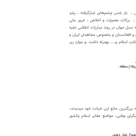
 ، باز شدن چشم‌های غبارگرفته ، رشدِ
رکاتِ معنویّت و اخلاص ، غرور ملی
 نسل جوان در روند مبارزات انقلابی علیه
 و افغانستان و بخصوص مجاهدان ایران و
ب اسلام و….. بهمراه داشت .و موارد زیر
یکا از منطقه .
ه بزرگترین مانع این خیانت خود میدیدند،
بگرای وطنی، مواضع مغایر اسلام وکشور
عتدال نشان دهند،