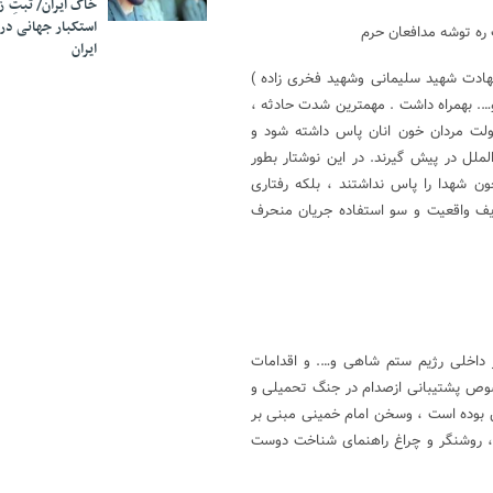
خاک ایران/ ثبتِ 
استکبار جهانی در
ره توشه مدافعان حرم
ایران
ثه بزرگ و سنگین ( شهادت شهید سلیمانی وشهید فخری زاده )
…. بهمراه داشت . مهمترین شدت حادثه ،
دولت مردان خون انان پاس داشته شود و
لملل در پیش گیرند. در این نوشتار بطور
ون شهدا را پاس نداشتند ، بلکه رفتاری
حریف واقعیت و سو استفاده جریان منحرف
ودتای ۲۸ مرداد۱۳۳۲ و دخالتها در امور داخلی رژیم ستم شاهی و…. و اقدامات
صوص پشتیبانی ازصدام در جنگ تحمیلی و
وده است ، وسخن امام خمینی مبنی بر
نی، روشنگر و چراغ راهنمای شناخت دوست