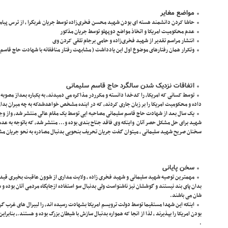
مواضع مغایر
حاشا کردن دانشمند هسته ای بودن شهید محسن فخری‌زاده توسط جریان غربگرا ، از ترس پی
عدم محکومیت امریکا و اتخاذ مواضع دوپهلو توسط جریان مذکور
انتشار مراسم تقدیر از شهید فخری‌زاده و حامی برجام تلقی کردن وی
وتکرار همان رفتارهای موضوع اول این یادداشت ( مشابهت رفتار منافقانه با شهادت حاج قاسم 
اتفاقات نزدیک شدن سالگرد حاج قاسم سلیمانی
توسط کسانی که امریکا، را کدخدا دانسته و مکرردر مذاکره می دمیدند، به یکباره بعداز مصوب
داده و محکومیت امریکا را بر زبان جاری کردند، که در اینده مشخص خواهدشدکه به چه میران بدان
یک سال بعد از شهادت حاج قاسم سلیمانی مصاحبه ایی توسط یک مقام عالی منتشر شد، واز وجود
شهید برای حل مشکل حصر آنان واینکه وی فاقد جناح بندی بوده و… منتشر شد، که باتوجه به عد
سخنان صریح شهید سلیمانی ، میتوان گفت جریان تحریف بنحویی بدنبال مصادره به نحو جریان مشکل
سخن پایانی
مهمترین توصیه شهید سلیمانی و شهید فخری زاده ، ولایت مداری از شوون عاقبت بخیری قید 
بدان پای بند نیستند و گوششان نیز ناشنواست ولی بدنبال سو استفاده ازجایگاه مردمی آنان بوده و 
شان می باشند.
اینکه این شهدا مستقیما توسط دولت ترویسم امریکا بشهادت رسیده اند، را لبیرال های غرب گر
بودن امریکا را بپذیرند ، لذا از انجا که همواره بدنبال سازش با شیطان بزرگ بوده و هستند.، بنابر
.