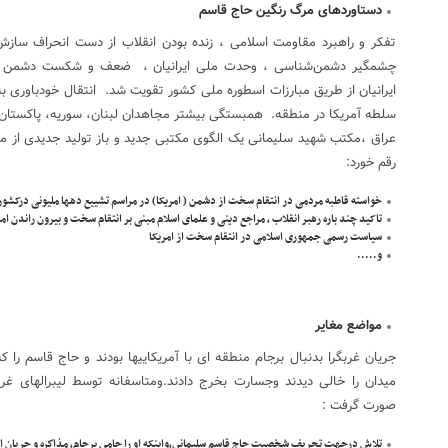
دستاوردهای مرگ رنگین حاج قاسم
تفکر و راهبرد مقاومت اسلامی ، زنده بودن انقلاب از دست انحراف سازش
چشمگیر دشمن‌شناسی ، وحدت ملی ایرانیان ، ضعف و شکست دشمن ، ب
ایرانیان از طریق مبارزات اسطوره ملی کشور تقویت شد. انتقال خودباوری به
سلطه آمریکا در منطقه. همبستگی بیشتر مجاهدان لبنان، سوریه، پاکستان
عراق ،مکتب شهید سلیمانی یک الگوی مکتبی جدید و باز تولید جدیدی از مکت
رقم خورد:
خواسته قاطبه مردمی در انتقام سخت از دشمن ( امریکا) در مراسم تشییع دهها ملیونی درکشور
تاکید چند باره رهبر انقلاب ، مراجع دینی و علمای اسلام مبنی بر انتقام سخت و بیرون راندن امر
سیاست رسمی جمهوری اسلامی در انتقام سخت از امریکا
و…..
مواضع مغایر
جریان غربگرا بدنبال برجام منطقه ای با آمریکاییها بودند و حاج قاسم را ک
میدان را خالی دیدند وجسارت بخرج دادند.ومتاسفانه توسط لیبرالهای غر
صورت گرفت :
تلاش درجهت تحريف شخصيت حاج قاسم سليماني،واینکه او را حامي برجام، مذاكره و جريان ا