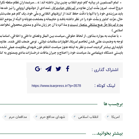
امام المسلمین در بیانیه گام دوم انقلاب چنین بیان داشته اند: “…سردمداران نظام سلطه نگرا
دروغ است. امروز ملّت ایران علاوه‌ بر
آمریکای جنایت‌کار
، تعدادی از دولتهای اروپایی را نیز خدع
باید مرزبندی خود را با آنها با دقّت حفظ کند؛ از ارزشهای انقلابی و ملّی خود، یک گام هم عقب‌نش
حال، عزّت کشور و ملّت خود را در نظر داشته باشد و حکیمانه و مصلحت‌جویانه و البتّه از موضع انق
مورد آمریکا حلّ هیچ مشکلی متصوّر نیست
و مذاکره با آن جز زیان مادّی و معنوی محصولی نخواهد
اسلامی )
با عنایت به.موارد مذکور، از لحاظ حقوقی، سیاست بین الملل وفضای داخلی و اخلاقی، اساسا م
توجه به وضعیت علنی شدن تخاصم امریکا، اظهارات مقامات دولتی، نوعی ضعف تلقی شده، علاوه 
ناپایداری بیشتر گردیده است و نظر به اینکه هنوز سیاست انتقام خون شهدای مقاومت عملی نشده
بایستی دستگاه دیپلماسی ما، سیاست خود را اصلاح و جبران مافات درخسارات مادی ومعنوی به کش
اشتراک گذاری :
لینک کوتاه :
https://www.isarpress.ir/?p=3578
برچسب ها
امریکا
انقلاب اسلامی
شهدای مدافع حرم
مدافعان حرم
بیشتر بخوانید...