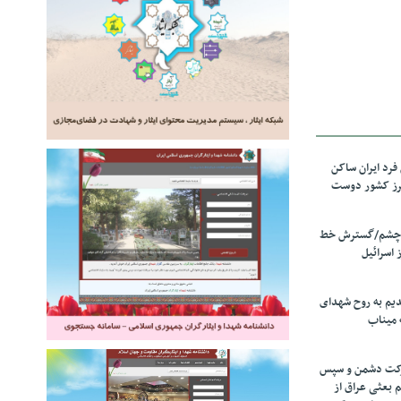
رد ایران ساکن
برز کشور دوست
ل چشم/گسترش خط
 اسرائیل
دیم به روح شهدای
 میناب
رکت دشمن و سپس
م بعثی عراق از