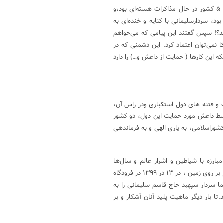
اتمام حجت سردار سلیمانی : در زمانی که آقای ظریف در لوزان سوئیس با ۵ کشور در حال مذاکرات هسته‌ای بود،و
، سردارسلیمانی با کنایه و خنده‌ای به
زنید؟! سپس گفتند این پیامی که می‌خواهم
 نمی‌توان اعتماد کرد. این دشمنی که در
 این کارها ( حمایت از داعش و…) را دارد
و فتنه های دول استکباری ودر راس آن،
وسط داعش مورد حمایت این دول، دو کشور
شوراسلامی، به یاری الهی و به فرماندهی
رزه با شیاطین و اشرار عالم و سال‌ها
آرزوی شهادت در راه خدا، سرانجام خون پاک او به دست شقی‌ترین آحاد بشر بر روی زمین ، در ۱۳ در ۱۳۹۹ در فرودگاه
ما سردار سپهبد حاج قاسم سلیمانی را به
ا بار دیگر ماهیت پلید آنان آشکار و بر