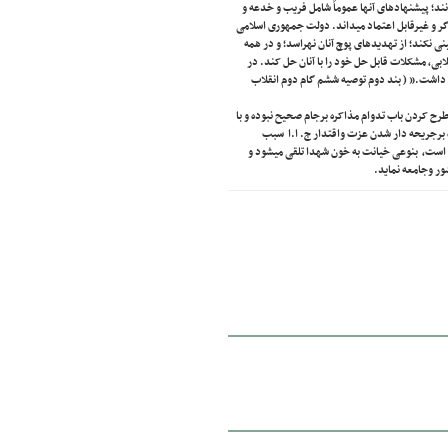
نند؛ پیشنهادهای آنها عموماً شامل فریب و خدعه و
ه‌گر و غیرقابل اعتماد میداند. دولت جمهوری اسلامی
ینی نکند؛ از تهدیدهای پوچ آنان نهراسد؛ و در همه
لابی، مشکلات قابل حل خود را با آنان حل کند. در
 داشت.” ( بند دوم توصیه ششم گام دوم انقلاب
طرح کردن باب تدوام مذاکره برجام صحیح نبوده و با
برجریحه دار شدن عزت واقتدار ج. ا.ا سبب
 است، بنوعی خیانت به خون شهدا تلقی میشود و
ور وجامعه نماید.