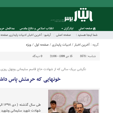
صفحه اصلی
ایثارگران
انقلاب اسلامی و دفاع مقدس
مدافعان حریم
شما اینجا هستید :
صفحه اصلی
آرشیو :
آخرین اخبار
,
ادبیات پایداری
,
صفحه ا
گروه :
آخرین اخبار
/
ادبیات پایداری
/
صفحه اول
/
ویژه
شناسه :
3578
15 دی 1399 - 21:06
0
دیدگاه
نگرشی بریک سالی که از شهادت حاج قاسم سلیمانی وچهل روزی 
خونهایی که حرمتش پاس داشت
شهادت شهید سلیمانی وشهید ف