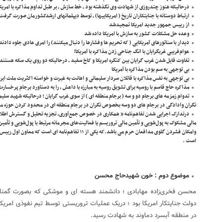
درحالیکه هنوز چتدروزی از شهادت وی نگذشته بود ، خط سازش ، بر طبل تداوم مذاکره با امریک
ارتباط دوستانه با جنایتکاران تاریخ ( امریکاییها) ، توسط دیپلماتهای ارشدکشورمان صورت گرفت 
از رییس جمهور جدید امریکا تمجیدشد
وعده حل مشکلات کشور به سازش با امریکا داده شد
دیدار با سناتورهای آمریکایی ( که تحریم ها وفشارها را دنبال میکنند) را امری عادی جلوه دادند 
عوام‌فریبی غربگرایان با انگ جناحی زدن مذاکره با آمریکا!
تفاوت قایل شدن غرب گرایان بین کنگره امریکا و کاخ سفید ، درحالیکه دو روی یک سکه هستند
بی توجهی به سم بودن مذاکره با آمریکا
بی توجهی به نفس مذاکره با قاتلان سردار سلیمانی و اهانت به غیرت و خواسته اکثریت ملت ایر
مذاکره حاج قاسم با روسیه برای تشویق روسیه به مبارزه با داعش ، را به دستاورد برجام پرخسا
تدوام زمزمه های برجام دو و سه ( برجام منطقه ای ) از سوی غرب گرایان ؛ درحالیکه شهید سل
نگران وادادگی در برجام های دو وسه بخصوص نگران در برجام منطقه ای در محدود کردن حوزه م
درتدارک اجرایی شدن تفاهم‌نامه ” همکاری در خصوص جمع‌آوری، تجزیه تحلیل و گسترش اطلاعا
مالی مشکوک به پول‌شویی و تأمین مالی تروریسم یا فعالیت‌های مجرمانه مرتبط با پول‌شویی و تأمین
است .
موضوع دوم : خون شهیدحاج محسن
محسن فخری‌زاده مهابادی ؛ دانشمند هسته ای و موشکی که بصورت گمنا
در منطقه آبسرد دماوند به شهادت رسید.