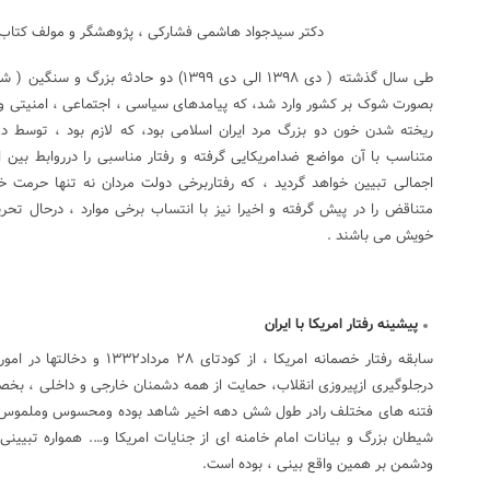
دکتر سیدجواد هاشمی فشارکی ، پژوهشگر و مولف کتاب 
طی سال گذشته ( دی ۱۳۹۸ الی دی ۱۳۹۹) دو حاد
بصورت شوک بر کشور وارد شد، که پیامدهای سیاسی ، اجتماعی ، امنیتی و
ریخته شدن خون دو بزرگ مرد ایران اسلامی بود، که لازم بود ، توسط 
متناسب با آن مواضع ضدامریکایی گرفته و رفتار مناسبی را درروابط بین ا
اجمالی تبیین خواهد گردید ، که رفتاربرخی دولت مردان نه تنها حرمت خ
متناقض را در پیش گرفته و اخیرا نیز با انتساب برخی موارد ، درحال ت
خویش می باشند .
پیشینه رفتار امریکا با ایران
سابقه رفتار خصمانه امریکا ، از ک
درجلوگیری ازپیروزی انقلاب، حمایت از همه دشمنان خارجی و داخلی ، بخ
فتنه های مختلف رادر طول شش دهه اخیر شاهد بوده ومحسوس وملموس ب
شیطان بزرگ و بیانات امام خامنه ای از جنایات امریکا و…. همواره تبیی
ودشمن بر همین واقع بینی ، بوده است.