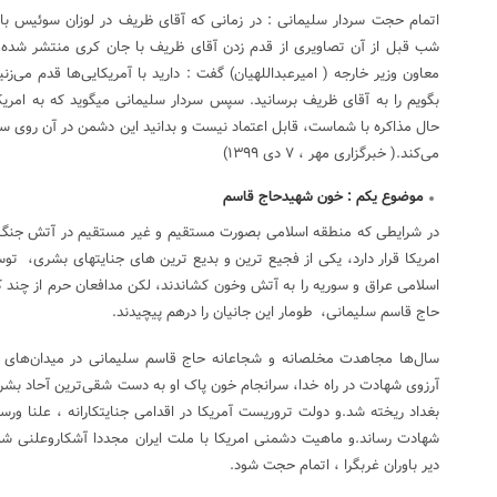
شب قبل از آن تصاویری از قدم زدن آقای ظریف با جان کری منتشر شده بود
معاون وزیر خارجه ( امیرعبداللهیان) گفت : دارید با آمریکایی‌ها قدم می‌
بگویم را به آقای ظریف برسانید. سپس سردار سلیمانی میگوید که به امریکا
حال مذاکره با شماست، قابل اعتماد نیست و بدانید این دشمن در آن روی سکه
می‌کند.( خبرگزاری مهر ، ۷ دی ۱۳۹۹‏)
موضوع یکم : خون شهیدحاج قاسم
در شرایطی که منطقه اسلامی بصورت مستقیم و غیر مستقیم در آتش جنگ 
امریکا قرار دارد، یکی از فجیع ترین و بدیع ترین های جنایتهای بشری، ت
اسلامی عراق و سوریه را به آتش وخون کشاندند، لکن مدافعان حرم از چند ک
حاج قاسم سلیمانی، طومار این جانیان را درهم پیچیدند.
سال‌ها مجاهدت مخلصانه و شجاعانه حاج قاسم سلیمانی در میدان‌های مبا
بغداد ریخته شد.و دولت تروریست آمریکا در اقدامی جنایتکارانه ، علنا ورس
شهادت رساند.و ماهیت دشمنی امریکا با ملت ایران مجددا آشکاروعلنی شد.ت
دیر باوران غربگرا ، اتمام حجت شود.