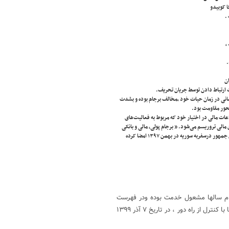
ا کوبیدو
.
،
.
ان
رت ارتباط دادن توسط جریان تحریف.
یمانی در زمان حیات خود ،مخالف برجام بوده و بشدت
حور مقاومت بود.
ت مالی در اختیار خود که مربوط به فعالیت‌های
 مالی تروریسم می‌شود. ” برجام پولی، مالی و بانکی
وامکان فشردن گلوی مدافعان حرم می باشد.که یکی از ۱۱ تفاهم‌نامه ای است که معاون اول رییس جمهور درسفربه سوریه در بهمن ۱۳۹۷ امضا کرده
م سالها مشعول خدمت بوده ودر فهرست
دولت جنایتکار امریکا بود ؛ دریک عملیات تروریستی توسط تیم نفوذی امریکا با کنترل از راه دور ، در تاریخ ۷ آذر ۱۳۹۹