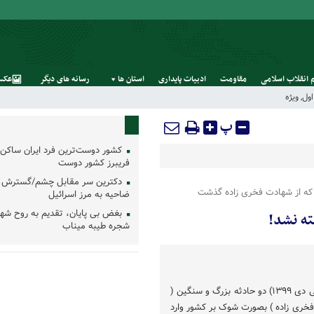
 انقلاب اسلامی
مقاومت
ادبیات پایداری
استان‌ ها
رسانه‌ های‌ دیگر
عکس
ول
,
ویژه
پ
کشور دوست‌ترین فرد ایران ساکن 
فریبرز کشور دوست
دکترین سر مقابل چشم/گسترش 
که از شهادت فخری زاده گذشت
ضاحیه به مرز اسرائیل
بغض بی پایان، تقدیم به روح شه
ه نشد!
شجره طیبه میناب
طی سال گذشته ( دی ۱۳۹۸ الی دی ۱۳۹۹) دو حادثه بزرگ و سنگین (
خری زاده ) بصورت شوک بر کشور وارد