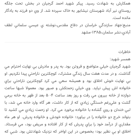
همکارش به شهادت رسيد. پيکر شهيد احمد گرجيان در بخش تحت جلگه
روستاي نير آباد شهرستان نيشابور به خاک سپرده شد. از وي دو فرزند به يادگار
مانده است.
منبع:جهاد سازندگي خراسان در دفاع مقدس،نوشته ي عيسي سلماني لطف
آبادي،نشر سلمان،۱۳۸۵-مشهد
خاطرات
همسر شهيد:
شهيد گرجيان خيلي متواضع و فروتن بود. به پدر و مادرش بي نهايت احترام مي
گذاشت. و در مدت هفت سال زندگي مشترک، کوچکترين ناراحتي پيدا نکرديم. او
بي نهايت خوش اخلاق بود و هميشه سعي مي کرد کوچکترين ناراحتي براي
خانواده اش پيش نيايد. وي خيلي زحمتکش و صبور بود. معمولا شبها ساعت
دوازده از خانه بيرون مي رفت و روز بعد ساعت ۴- ۵ بعد از ظهر به خانه برمي
گشت و علي‌رغم خستگي زيادي که از کار داشت، هر گاه وارد خانه مي شد، با
لبي خندان و روي گشاده با خانواده برخورد مي کرد. او زحمت زيادي مي کشيد تا
بتواند خرج دو خانواده را در بياورد؛ خانواده خودش و خانواده پدرش. او هر ماه
مقداري از درآمد خود را براي پدرش که از کار افتاده و مريض بود، مي فرستاد.
اخلاق او بي نظير بود؛ بخصوص در اين اواخر که نزديک شهادتش بود. شبي که