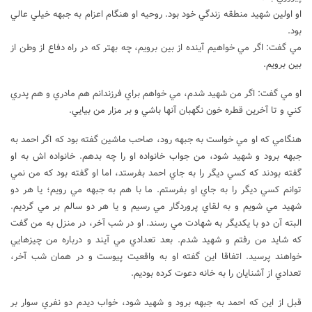
او اولين شهيد منطقه زندگي خود بود. روحيه او هنگام اعزام به جبهه خيلي عالي
بود.
مي گفت: اگر مي خواهيم آينده از بين برويم، چه بهتر که در راه دفاع از وطن از
بين برويم.
او مي گفت: اگر من شهيد شدم، مي خواهم براي فرزندانم هم مادري و هم پدري
کني و تا آخرين قطره خون نگهبان آنها باشي و بر مزار من بيايي.
هنگامي که او مي خواست به جبهه رود، صاحب ماشين گفته بود که اگر احمد به
جبهه برود و شهيد شود، من جواب خانواده او را چه بدهم. خانواده اش به او
گفته بودند که کسي ديگر را به جاي احمد بفرستد، اما او گفته بود که من نمي
توانم کسي ديگر را به جاي او بفرستم. ما با هم به جبهه مي رويم؛ يا هر دو
شهيد مي شويم و به لقاي پروردگار مي رسيم و يا هر دو سالم بر مي گرديم.
البته آن دو با يکديگر به شهادت مي رسند. او در شب آخر، در منزل به من گفت
که شايد من رفتم و شهيد شدم. بعد تعدادي مي آيند و درباره من چيزهايي
خواهند پرسيد. اتفاقا اين گفته او به واقعيت پيوست و در همان شب آخر،
تعدادي از آشنايان را به خانه دعوت کرده بوديم.
قبل از اين که احمد به جبهه برود و شهيد شود، خواب ديدم دو نفري سوار بر