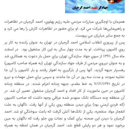
همزمان با اوجگيري مبارزات مردمي عليه رژيم پهلوي، احمد گرجيان در تظاهرات
و راهپيمايي‌ها شرکت مي کرد. او براي حضور در تظاهرات کارش را رها مي کرد و
به جمع ساير مبارزان مي پيوست.
پس از پيروزي انقلاب اسلامي احمد گرجيان در تهران به عنوان راننده به کار بر
روي کاميون پرداخت. او به مدت چهار سال به اين کار مشغول بود. در اسفند
ماه سال ۱۳۶۱ از سوي جهاد سازندگي تهران براي حمل بار دعوت به همکاري شد
و به عنوان نيروي مردمي از طرف جهاد سازندگي تهران (به همراه صاحب کاميون)
رهسپار جبهه گرديد. آنها پس از بارگيري به اهواز رفتند و بار کاميون را آن جا
تخليه نمودند و مدت سه روز در آن جا ماندند و سپس براي حمل مهمات و نيرو
در تاريخ ۷/۱۲/۱۳۶۱ به خط مقدم، جبهه چنانه اعزام شدند. در منطقه چنانه
کاميون در حين ماموريت از کار افتاد و احمد گرجيان مشغول تعمير آن شد. در
آن منطقه چند دستگاه تانک منهدم شده عراقي وجود داشت که صاحب کاميون
(که فردي ارمني بود) براي ديدن منطقه روي يکي از آنها رفت. ناگهان به علت
انفجار مواد منفجره، يکي از تانک‌ها آتش گرفت که باعث سوختگي او شد. احمد
گرجيان با ديدن اين صحنه براي کمک و نجات وي جلو رفت که ناگهان به مين
برخورد نمود و هر دو پايش قطع شد. احمد گرجيان در همان لحظه به همراه