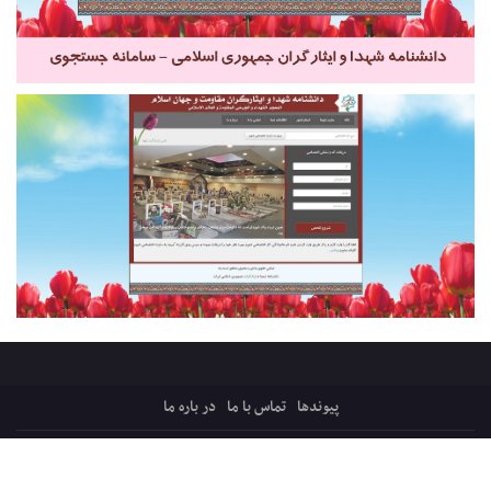
پیوندها
تماس با ما
در باره ما
کلیه حقوق ایثارپرس متعلق است به:
قرارگاه میثاق، ترویج فرهنگ ایثار و شهادت