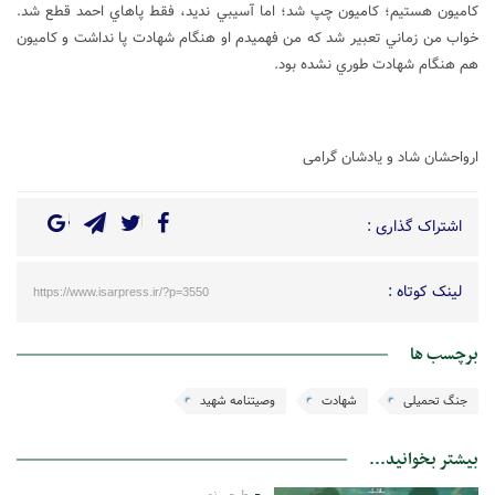
کاميون هستيم؛ کاميون چپ شد؛ اما آسيبي نديد، فقط پاهاي احمد قطع شد.
خواب من زماني تعبير شد که من فهميدم او هنگام شهادت پا نداشت و کاميون
هم هنگام شهادت طوري نشده بود.
ارواحشان شاد و یادشان گرامی
اشتراک گذاری :
لینک کوتاه :
https://www.isarpress.ir/?p=3550
برچسب ها
جنگ تحمیلی
شهادت
وصیتنامه شهید
بیشتر بخوانید...
طرحی نو