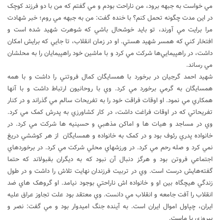
مي خواست به جبهه برود، من ناراحت بودم و مي گفتم که من با دو فرزند کوچک
در اين مدت چگونه تحمل کنم؟ با خنده گفت: من به جبهه مي روم؛ خبر شهادت
مرا برايت مي آورند، تو بايد خوشحال باشي که شوهرت شهيد شده است و
افتخار کني که همسر شهيد هستي. او در زمان انقلاب، تا جايي که برايش امکان
داشت، در راهپيمايي‌ها شرکت مي کرد و با ماشين خود راهپيمايان را به محلشان
مي رساند.
شهيد احمد گرجيان در برخورد با همسايگان کمال فروتني را داشت و با همه
همسايگان به گرمي برخورد مي کرد. وي با روحانيون ارتباط داشت و با آنها
همکاري مي نمود. او اوقات فراقت خود را به تفريحات سالم مي گذراند و در کنار
تفريحاتي که در اوقات فراغت داشت، در کار کشاورزي به پدرش کمک مي کرد.
وي در مساجد و هيات ها و اماکن مذهبي و حسينيه ها شرکت مي کرد. در
خانواده پدري رئوف بود و در کمک به خانواده و همسايگان از هر کوششي دريغ
نمي کرد و صله رحم مي کرد. در ورزشهاي محلي شرکت مي کرد. در برخوردهاي
اجتماعي فروتن بود و هرگز دنبال آن نبود که به ديگران بقبولاند که حتما
گفته‌هايش درست است. وي در تربيت فرزندان نهايت تلاش را داشت و در طول
زندگي هيچگاه بين او و خانواده اش ناراحتي بوجود نيامد. او گروهک هاي ضد
انقلاب را آفت جامعه و انقلاب مي دانست. وي معتقد بود علت تجاوز عراق عليه
ايران، چپاول اموال ايران است. به آينده جنگ اميدوار بود و مي گفت: نصر و
پيروزي با ماست.