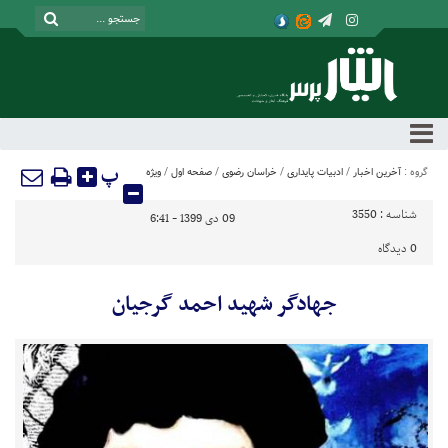
پ
گروه :
آخرین اخبار
/
ادبیات پایداری
/
خراسان رضوی
/
صفحه اول
/
ویژه
شناسه :
3550
09 دی 1399 - 6:41
0
دیدگاه
جهادگر شهید احمد گرجیان