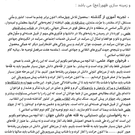
و زمینه سازی ظهور(عج) می باشد :
تجربه آموزی از گذشته
: محصول تلاش چهل‌ساله، اکنون برابر چشم ما است: کشور و ملّتی
مستقل، آزاد، مقتدر، با عزّت، متدیّن،
پیشرفته در علم
، انباشته از تجربه‌هایی گرانبها، مطمئن و امیدوار،
دارای تأثیر اساسی در منطقه و دارای منطق قوی در مسائل جهانی، رکورددار در
شتاب پیشرفتهای
علمی،
ر کورددار در رسیدن به رتبه‌های بالا در دانشها و فنّاوری‌های مهم از قبیل هسته‌ای و سلّول‌های
بنیادی و نانو و هوافضا و امثال آن، سرآمد در گسترش خدمات اجتماعی، سرآمد در انگیزه‌های جهادی
میان جوانان، سرآمد در جمعیّت جوان کارآمد، و بسی ویژگی‌های افتخارآمیز دیگر که همگی محصول
انقلاب و نتیجه‌ی جهت‌گیری‌های انقلابی و جهادی است. ( مقدمه هفت سرفصل توصیه ها ، بیانیه گام
دوم انقلاب اسلامی )
فرخوان جهاد علمی
: امّا آنچه من میخواهم بگویم این است که این راه طی شده، با همه‌ی
اهمیّتش فقط یک آغاز بوده است و نه بیشتر. ما هنوز از قلّه‌های دانش جهان بسیار عقبیم؛ باید به قلّه‌ها
دست یابیم. باید از مرزهای کنونی دانش در مهم‌ترین رشته‌ها عبور کنیم. ما از این مرحله هنوز بسیار
عقبیم؛ ما از صفر شروع کرده‌ایم. …. ما اکنون حرکت را ‌آغاز کرده و با شتاب پیش میرویم ولی این
شتاب باید سالها با شدّت بالا ادامه یابد تا آن عقب‌افتادگی جبران شود. این‌جانب
همواره به دانشگاه‌ها و
دانشگاهیان و مراکز پژوهش و پژوهندگان
، گرم و قاطع و جدّی در این باره تذکّر و هشدار و فراخوان
داده‌ام، ولی اینک مطالبه‌ی عمومی من از شما جوانان آن است که این راه را با احساس مسئولیّت بیشتر و
همچون یک
جهاد
در پیش گیرید. سنگ بنای یک
انقلاب علمی
در کشور گذاشته شده و این انقلاب،
شهیدانی از قبیل شهدای هسته‌ای نیز داده است. به‌پاخیزید و دشمن بدخواه و کینه‌توز را که از
جهاد
علمی
شما بشدّت بیمناک است ناکام سازید. ( بند دوم توصیه اول گام دوم انقلاب اسلامی )
به پاخواستن برای دستیابی به قله های دانش جهان
: امّا آنچه من میخواهم بگویم
این است که این راه طی شده، با همه‌ی اهمیّتش فقط یک آغاز بوده است و نه بیشتر. ما هنوز از قلّه‌های
دانش جهان بسیار عقبیم؛ باید به قلّه‌ها دست یابیم. باید از مرزهای کنونی دانش در مهم‌ترین رشته‌ها
عبور کنیم. …… ما اکنون حرکت را ‌آغاز کرده و با شتاب پیش میرویم ولی این شتاب باید سالها با شدّت