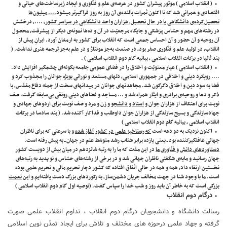
( انقلاب اسلامی ) موتور پیشران کشور در عرصه‌ی علم و فنّاوری و ایجاد زیرساخت‌های حیاتی و
اقتصادی و عمرانی شد که تا اکنون ثمرات بالنده‌ی آن روز به روز فراگیرتر میشود
…. میلیون‌ها
تحصیل‌کرده‌ی دانشگاهی یا در حال تحصیل، هزاران واحد دانشگاهی در سراسر کشور
، ….، درخشش
در رشته‌های مهم و حسّاس پزشکی و جایگاه مرجعیّت در آن و ده‌ها نمونه‌ی دیگر از پیشرفت، محصول
آن روحیه و آن حضور و آن احساس جمعی است که انقلاب برای کشور به ارمغان آورد. ایرانِ پیش ‌از
انقلاب، در تولید علم و فنّاوری صفر بود، در صنعت به‌جز مونتاژ و در علم به‌جز ترجمه هنری نداشت. (
بند ثانیا در برکات انقلاب اسلامی ، بیانیه گام دوم انقلاب اسلامی ) .
( انقلاب اسلامی ) عیار معنویّت و اخلاق را در فضای عمومی جامعه بگونه‌ای چشمگیر افزایش داد.
…. رویکرد دینی و اخلاقی در جمهوری اسلامی، دلهای مستعد و نورانی بویژه جوانان را مجذوب کرد و
فضا به سود دین و اخلاق دگرگون شد. مجاهدتهای جوانان در میدانهای سخت از جمله دفاع مقدّس، با
ذکر و دعا و روحیه‌ی برادری و ایثار همراه شد و … مساجد و فضاهای دینی رونقی بی‌سابقه گرفت. صف
نوبت برای اعتکاف از هزاران جوان و
استاد و دانشجو
و زن و مرد و صف نوبت برای اردوهای جهادی و
جهادسازندگی و بسیج سازندگی از هزاران جوان داوطلب و فداکار آکنده شد. ( بند سادسا در برکات
انقلاب اسلامی ، بیانیه گام دوم انقلاب اسلامی )
اکنون نزدیک به دو دهه است
که رستاخیز علمی در کشور آغاز شده
و با سرعتی که برای ناظران
جهانی غافلگیرکننده بود ــ یعنی یازده برابر شتاب رشد متوسّط علم در جهان ــ به پیش رفته است.
دستاوردهای دانش و فنّاوری ما
در این مدّت که ما را به رتبه شانزدهم در میان بیش از دویست کشور
جهان رسانید و مایه‌ی شگفتی ناظران جهانی شد و در برخی از رشته‌های حسّاس و نو پدید به رتبه‌های
نخستین ارتقاء داد، همه و همه در حالی اتّفاق افتاده که کشور دچار تحریم مالی و تحریم علمی بوده
است. ما با وجود شنا در جهت مخالف جریان دشمن‌ساز، به رکوردهای بزرگ دست یافته‌ایم و این
نعمت
بزرگی
است که به خاطر آن باید روز و شب خدا را سپاس گفت. (توصیه اول گام دوم انقلاب اسلامی )
درگام دوم انقلاب
رسالت دانشگاه و دانشجویان درگام دوم انقلاب ، تداوم انقلاب علمی صورت
گرفته و جهاد علمی درحوزه های مختلف و تلاش برای ایجاد تمدّن نوین اسلامی