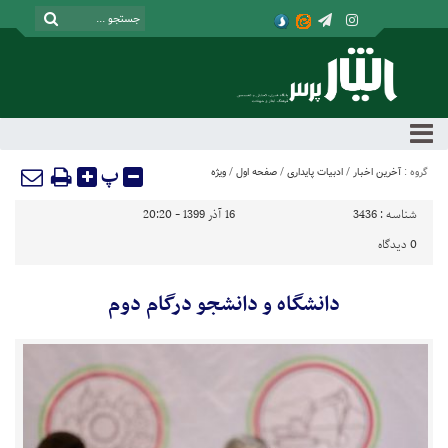
پ
گروه :
آخرین اخبار
/
ادبیات پایداری
/
صفحه اول
/
ویژه
شناسه :
3436
16 آذر 1399 - 20:20
0
دیدگاه
دانشگاه و دانشجو درگام دوم