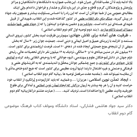
بالا ادامه یابد تا آن عقب‌افتادگی جبران شود. این‌جانب همواره به دانشگاه‌ها و دانشگاهیان و مراکز
پژوهش و پژوهندگان، گرم و قاطع و جدّی در این باره تذکّر و هشدار و فراخوان داده‌ام، ولی اینک
مطالبه‌ی عمومی من از شما جوانان آن است که این راه را با احساس مسئولیّت بیشتر و همچون یک جهاد
در پیش گیرید.
سنگ بنای یک انقلاب علمی
در کشور گذاشته شده و این انقلاب، شهیدانی از قبیل
شهدای هسته‌ای نیز داده است.
به‌پاخیزید
و دشمن بدخواه و کینه‌توز را که
از جهاد علمی شما بشدّت
بیمناک است ناکام سازید
. ( بند دوم توصیه اول گام دوم انقلاب اسلامی )
ظرفیت های آماده‌ برای تلاش جهادی
: مهم‌ترین ظرفیّت امید بخش کشور، نیروی انسانی
مستعد و کارآمد با زیربنای عمیق و اصیل ایمانی و دینی است. جمعیّت جوان زیر ۴۰ ‌سال که بخش
مهمّی از آن نتیجه‌ی موج جمعیّتی ایجاد شده در دهه‌ی ۶۰ است، فرصت ارزشمندی برای کشور است.
۳۶ میلیون نفر در سنین میانه‌ی ۱۵ و ۴۰ سالگی، نزدیک به ۱۴ میلیون نفر دارای تحصیلات عالی، رتبه‌ی
دوّم جهان در دانش‌آموختگان علوم و مهندسی، انبوه جوانانی که با روحیه‌ی انقلابی رشد کرده و
آماده‌ی
تلاش جهادی برای کشورند
، و جمع چشمگیر جوانان محقّق و اندیشمندی که به آفرینشهای علمی و
فرهنگی و صنعتی و غیره اشتغال دارند؛ اینها ثروت عظیمی برای کشور است که هیچ اندوخته‌ی مادّی با
آن مقایسه نمیتواند شد. ( مقدمه هفت سرفصل توصیه ها ، بیانیه گام دوم انقلاب اسلامی )
ایجاد تمدّن نوین اسلامی
: عزیزان! … و شمایید که باید کارآزموده و پُرانگیزه از انقلاب خود
حراست کنید و آن را هر چه بیشتر به
آرمان بزرگش که ایجاد تمدّن نوین اسلامی
و آمادگی برای طلوع
خورشید ولایت عظمیٰ (ارواحنافداه) است، نزدیک کنید. ….. ( عبارت هشتم درآغازبیانیه گام دوم
انقلاب اسلامی )
دکتر سید جواد هاشمی فشارکی، استاد دانشگاه ومولف کتاب فرهنگ موضوعی
گام دوم انقلاب