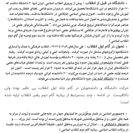
دانشگاه در قبل از انقلاب :
پیش از پیروزی انقلاب اسلامی، ایران تنها ۲۰ دانشگاه داشت که
۱۷۰ هزار دانشجو در این دانشگاه‌ها تحصیل می‌کردند .دردوران ستم شاهی ، فضای خفقان و رعب آور
آموزش عالی وجود داشت . اصول و مبانی اسلامی جایگاهی در دانشگاه‌ها نداشت ، بلکه تفکرات ضد
اسلامی و عدم پای‌‌بندی به اصول دین مایه مباهات به شمار می‌ رفت. و اکثریت استادان، دانشگاه‌ها را
“
عناصر غرب‌گرا با دیدگاه‌‌‌‌‌های ترویج فرهنگ غربی تشکیل می‌‌داد.
عقب‌ماندگی شرم‌آور علمی در
دوران پهلوی‌ها و قاجارها در هنگامی که مسابقه‌ی علمی دنیا تازه شروع شده بود، ضربه‌ی سختی بر ما
وارد کرده و ما را از این کاروان شتابان، فرسنگها عقب نگه داشته بود. “( بند دوم توصیه اول گام دوم
انقلاب اسلامی )
تحول در گام اول انقلاب :
طی سال‌های ۱۳۵۹ تا ۱۳۶۲ ، انقلاب فرهنگی با هدف پاک‌سازی
دانشگاهها ازگروههای مشکل دار صورت گرفت . وتحولات کمی و کیفی زیادی صورت گرفت . رشته
های تحصیلی بیش از ۲٬۱۰۰ رشته ودر حدود ۴۰۰ دانشگاه و مؤسسه آموزش عالی ارتقا یافته ودر شرایط
فعلی تعداد
دانشجویان کشورمان
حدود پنج میلیون نفر رسیده است .و تعداد اعضای هیأت‌های علمی
دانشگاه‌های ایران از چهار هزار نفر در ابتدای انقلاب به حدود ۹۰ هزار نفر رسیده است. اکنون دو
درصد تولید علمی در دنیا در ایران صورت می‌گیرد، ۲۰۰ دانشمند ایرانی جزو یک درصد دانشمندان دنیا
هستند و ۱۸
دانشگاه کشورمان
جزو دانشگاه‌های برتر دنیا محسوب می‌شوند.
حرکت دانشگاه و دانشحویان در گام چله اول انقلاب بی نظیر بوده ولی
ناکافیست در ادامه ، چند بندمرتبط از بیانیه گام دوم رهبر انقلاب ارایه شده
است:
“جمهوری اسلامی در شمار موفّق‌ترین حاکمیّتهای جهان در جابه‌جایی خدمت و ثروت از مرکز به
همه جای کشور، و از مناطق مرفّه‌نشین شهرها به مناطق پایین‌دست آن بوده است. آمار بزرگ …. و
واحدهای دانشگاهی
و … امثال آن به دورترین مناطق کشور، حقیقتاً افتخارآفرین است؛” ( بند خامسا
در برکات انقلاب اسلامی ، بیانیه گام دوم انقلاب اسلامی )