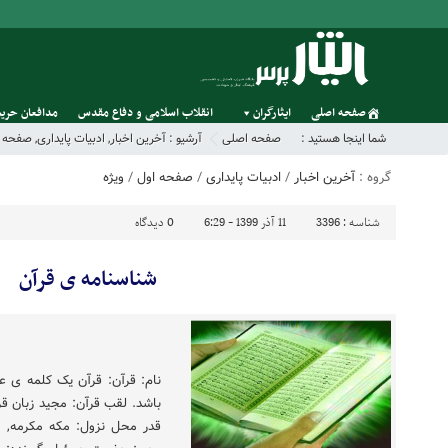
صفحه اصلی
ایثارگران
انقلاب اسلامی و دفاع مقدس
مدافعان حریم
شما اینجا هستید :
صفحه اصلی
آرشیو :
آخرین اخبار
,
ادبیات پایداری
,
صفحه ا
گروه :
آخرین اخبار
/
ادبیات پایداری
/
صفحه اول
/
ویژه
شناسه :
3396
11 آذر 1399 - 6:29
0
دیدگاه
شناسنامه ی قرآن
نام: قرآن: قرآن یک کلمه ی 
باشد. لقب قرآن: مجید زبان ق
قدر محل نزول: مکه مکرمه, غا