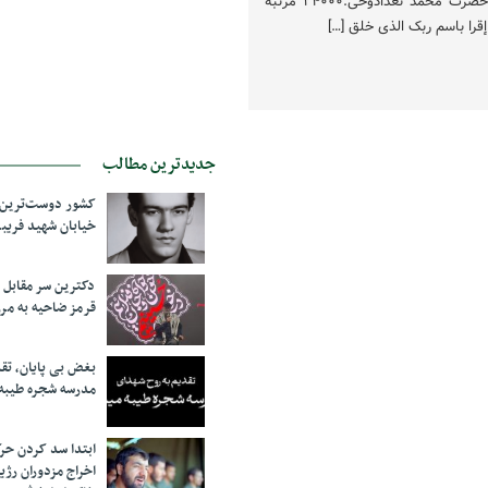
وحی: حضرت جبرئیل گیرنده: حضرت محمد تعدادوحی:۲۴۰۰۰ مرتبه
جدیدترین مطالب
کشور دوست‌ترین ف
خیابان شهید فری
دکترین سر مقاب
قرمز ضاحیه به مرز
بغض بی پایان، تق
مدرسه شجره طیبه
ابتدا سد کردن ح
اخراج مزدوران رژی