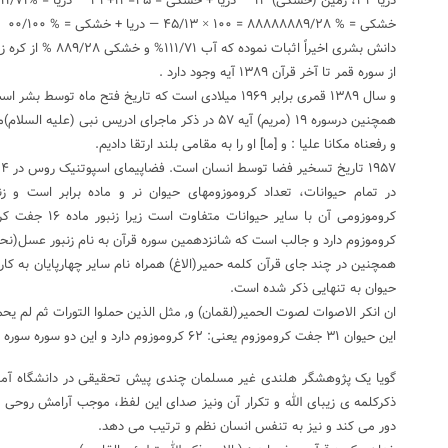
دریا ٣٢، زمین (خشکی) ١٣ — دریا + خشکی = ۴۵=۱۳+۳۲ — دریا = %۱۱۱۱۱۱۱/۷۱= ۱۰۰ × ۴۵/۳۲ —
خشکی = % ۸۸۸۸۸۸۸۹/۲۸ = ۱۰۰ × ۴۵/۱۳ — دریا + خشکی = % ۰۰/۱۰۰
دانش بشری اخیراً اثبات نموده که آب ۱۱۱/۷۱% و خشکی ۸۸۹/۲۸ % از کره زمین را فراگرفته است.
از سوره قمر تا آخر قرآن ۱۳۸۹ آیه وجود دارد .
و سال ۱۳۸۹ قمری برابر ۱۹۶۹ میلادی است که تاریخ فتح ماه توسط بشر است.
همچنین درسوره ۱۹ (مریم) آیه ۵۷ در ذکر ماجرای ادریس نبی (علیه السلام)می فرماید:
و رفعناه مکانا علیا : و [ما] او را به مقامى بلند ارتقا دادیم.
۱۹۵۷ تاریخ تسخیر فضا توسط انسان است. فضاپیمای اسپوتنیک روس در ۴ اکتبر این سال به خارج از جو پرتاب شد.
در تمام حیوانات، تعداد کروموزومهای حیوان نر و ماده برابر است و 
کروموزوم دارد و جالب است که شانزدهمین سوره قرآن به نام زنبور عسل(نح
همچنین در چند جای قرآن کلمه حمیر(الاغ) همراه نام سایر چهارپایان به کار ر
حیوان به تنهایی ذکر شده است.
ان انکر الاصوات لصوت الحمیر(لقمان) و, مثل الذین حملوا التورات ثم لم یح
این حیوان ۳۱ جفت کروموزوم یعنی: ۶۲ کروموزوم دارد و این دو سوره سوره های ۳۱ و ۶۲ قرآن هستند.
گويا یک پژوهشگر هلندی غیر مسلمان چندی پیش تحقیقی در دانشگاه آمستر
ذکرکلمه ی زیبای الله و تکرار آن ونیز صدای این لفظ، موجب آرامش روحی 
دور می کند و نیز به تنفس انسان نظم و ترتیب می دهد.