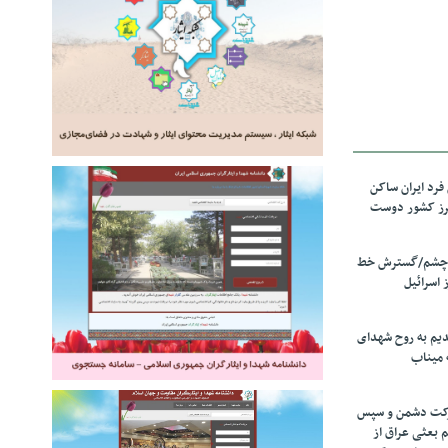
رد ایران ساکن
برز کشور دوست
ل چشم/گسترش خط
 اسرائیل
دیم به روح شهدای
 میناب
رکت دشمن و سپس
م بعثی عراق از