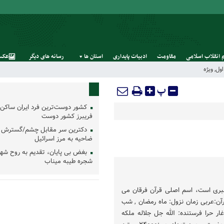
 انقلاب اسلامی
مقاومت
ادبیات پایداری
استان‌ ها
رسانه‌ های‌ دیگر
عکس
ول
,
ویژه
پ
کشور دوست‌ترین فرد ایران ساکن 
فریبرز کشور دوست
دکترین سر مقابل چشم/گسترش 
ضاحیه به مرز اسرائیل
بغض بی پایان، تقدیم به روح شه
شجره طیبه میناب
عبری است، اسم اصلی قرآن فرقان می
رآن:عربی زمان نزول: ماه رمضان , شب
ر حرا فرستنده: الله جل جلاله ملکه