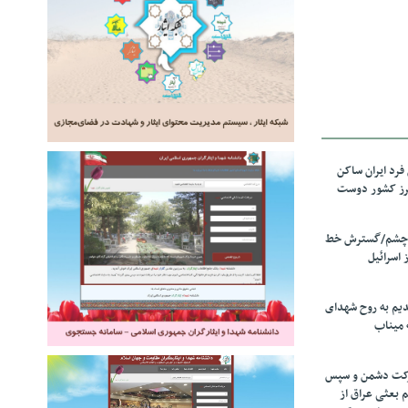
رد ایران ساکن
برز کشور دوست
ل چشم/گسترش خط
 اسرائیل
دیم به روح شهدای
 میناب
رکت دشمن و سپس
م بعثی عراق از