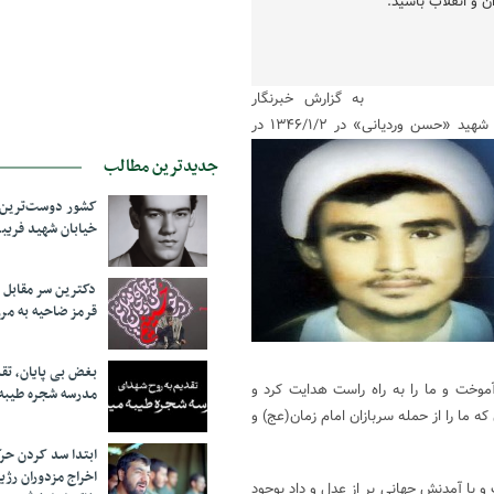
 و انقلاب باشید.
به گزارش خبرنگار
 شهید
«حسن وردیانی» در ۱۳۴۶/۱/۲ در
جدیدترین مطالب
کشور دوست‌ترین ف
خیابان شهید فری
دکترین سر مقاب
قرمز ضاحیه به مرز
بغض بی پایان، تق
خت و ما را به راه راست هدایت کرد و
مدرسه شجره طیبه
 ما را از حمله سربازان امام زمان(عج) و
ابتدا سد کردن ح
اخراج مزدوران رژی
و با آمدنش جهانی پر از عدل و داد بوجود