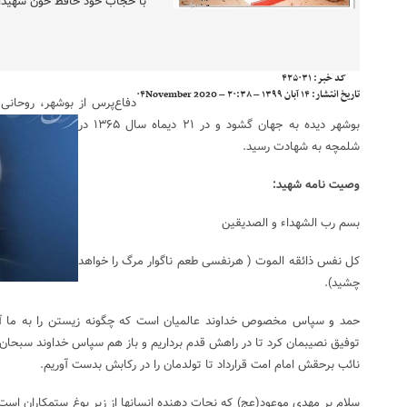
با حجاب خود حافظ خون شهیدان
کد خبر:
۴۲۵۰۳۱
تاریخ انتشار:
۱۴ آبان ۱۳۹۹ – ۲۰:۳۸ – ۰۴November 2020
دفاع‌پرس از بوشهر، روحانی
بوشهر دیده به جهان گشود و در ۲۱ دیماه سال ۱۳۶۵ در
شلمچه به شهادت رسید.
وصیت نامه شهید:
بسم رب الشهداء و الصدیقین
کل نفس ذائقه الموت ( هرنفسی طعم ناگوار مرگ را خواهد
چشید).
حمد و سپاس مخصوص خداوند عالمیان است که چگونه زیستن را به ما آمو
توفیق نصیبمان کرد تا در راهش قدم برداریم و باز هم سپاس خداوند سبحان که
نائب برحقش امام امت قرارداد تا تولدمان را در رکابش بدست آوریم.
سلام بر مهدی موعود(عج) که نجات دهنده انسانها از زیر یوغ ستمکاران است 