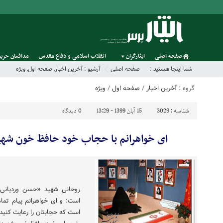
صفحه اصلی
ایثارگران
انقلاب اسلامی و دفاع مقدس
مدافعان حریم
شما اینجا هستید :
صفحه اصلی
آرشیو :
آخرین اخبار
,
صفحه اول
,
ویژه
گروه :
آخرین اخبار
/
صفحه اول
/
ویژه
شناسه :
3029
15 آبان 1399 - 13:29
0
دیدگاه
ای خواهرانم با حجاب خود حافظ خون شهید
روحانی شهید «حسن وردیانی»
است: و ای خواهرانم پیام تما
است که حجابتان را رعایت کنید 