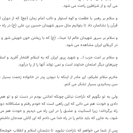
می آید و از شیاطین راحت می شود.
و سلام بر رهبر با عظمت و کوه استوار و نائب امام زمان (عج) که از دوران ان
قرآن را نشانمان داد تا بتوانیم مثل سرور شهیدان حسین بن علی (ع) در راه 
و سلام بر سرور شهیدان عالم ابا عبدا… (ع) که با ریختن خون خویش شور و
در کربلای ایران مشاهده می شود.
و سلام بر امت حزب ا… و شهید پرور ایران که به اسلام افتخار آفرید و اسل
چیزهای دیگر امتحان خداوند است و نمی تواند آنها را از پا درآورد.
مادرم سلام علیکم، ای مادر از اینکه با نبودن پدر در خانواده زحمت بسیار
سن رسانیدی بسیار تشکر می کنم.
ولی به تو بگویم که ناراحت نباش چونکه امانتی بودم در دست تو و تو ه
دادی و خودت هم می دانی که این راهی است که خودم رفتم و مشتاقانه دویدم 
راه برگرداند؛ زیرا انسانیت و عشــق را در این راه می دیدیم و خودت هم م
شود، به جایی که باید جانم را در راه خدا می دادم که ای کاش صدجان داشتم
پس از شما می خواهم که ناراحت نشوید تا دشمنان اسلام و انقلاب خوشحال 