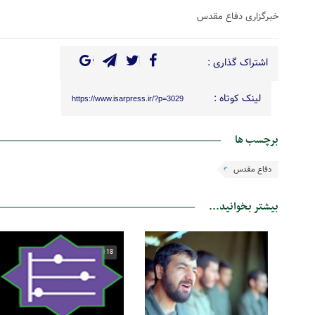
خبرگزاری دفاع مقدس
اشتراک گذاری :
لینک کوتاه :
https://www.isarpress.ir/?p=3029
برچسب ها
دفاع مقدس
بیشتر بخوانید...
31 شهریور 1404
18 اسفند 1402