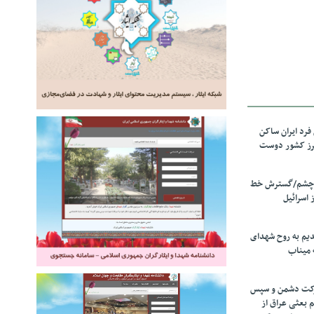
رد ایران ساکن
برز کشور دوست
ل چشم/گسترش خط
 اسرائیل
دیم به روح شهدای
 میناب
رکت دشمن و سپس
م بعثی عراق از