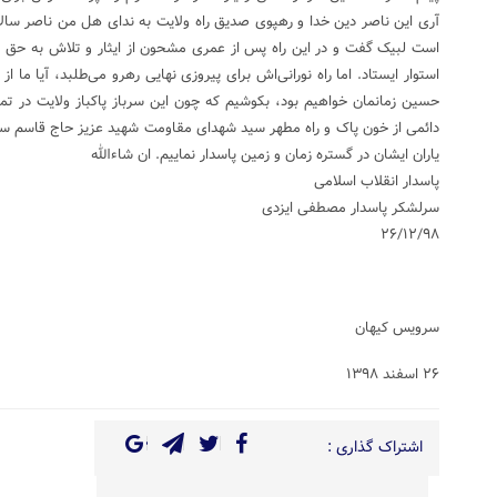
آری این ناصر دین خدا و رهپوی صدیق راه ولایت به ندای هل من ناصر سالا
است لبیک گفت و در این راه پس از عمری مشحون از ایثار و تلاش به حق 
استوار ایستاد. اما راه نورانی‌اش برای پیروزی نهایی رهرو می‌طلبد، آیا ما 
حسین زمانمان خواهیم بود، بکوشیم که چون این سرباز پاکباز ولایت در تمام
دائمی از خون پاک و راه مطهر سید شهدای مقاومت شهید عزیز حاج قاسم س
یاران ایشان در گستره زمان و زمین پاسدار ‌نماییم. ان شاءالله
پاسدار انقلاب اسلامی
سرلشکر پاسدار مصطفی ایزدی
۲۶/۱۲/۹۸
سرویس کیهان
۲۶ اسفند ۱۳۹۸
اشتراک گذاری :