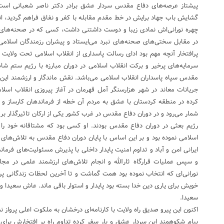
پیشتاز عرصه‌های دفاع مقدس سردار عشق برادر دکتر ناصر شعبانی است،
گشایش باب جهاد برایش در خط مقدم مقابله با کفر و نفاق فراهم گردید، ا
چهره نورانی‌اش نمادی زیبا و دوست داشتنی داشت، کسی که در صحنه‌ها
در مقابل سختی‌های صحنه‌های نبرد می‌ایستاد و پیشران رزمندگان اسلامی ب
پرافتخار آنچه مهم بود ادای رسالت پاسداری از انقلاب اسلامی تحت ولایت و
سرمایه‌های پرخیر و برکت انقلاب اسلامی در دوران مبارزه با رژیم ستم شاهی 
مقدس سپاه پاسداران انقلاب اسلامی می‌باشد. نقش ماندگار و ارزشمند این س
جریانات معاند در شهر هزارسنگر آمل قهرمان در آغاز پیروزی انقلاب اس
کرده در منطقه کردستان با عشق به مردم آن خطه از فرماندهان کارساز و ت
شمار می‌رود و در دوران دفاع مقدس در غرب کشور یکی از ارکان تاثیرگذار بر 
رژیم بعثی در دوران دفاع مقدس بودند. او کسی بود که مشتاقانه خود ر
اسلامی نموده بود و بر این اساس با پایان دوران دفاع مقدس به تلاش‌های
ایرانی امن و آباد و تداوم امنیت پایدار داخلی با پذیرش مسئولیت‌های فرم
و سپس عملیات قرارگاه ثارالله و انجام تلاش‌های ارزشمند علمی در مج
نورانی‌ای که انتخاب نموده بود همت گماشت و تا آخرین لحظات زندگانی پر
خویش برای یاری دین خدا بسته بود پایدار و استوار باقی ماند. عاش سعیدا و
سعیدا.
اکنون این پیرو صدیق راه ولایت با کارنامه‌ای درخشان به ملکوت اعلی پرواز ن
پیام شکوهمند این سردار عشق و یار سفر کرده تداوم راه پر افتخارش برای