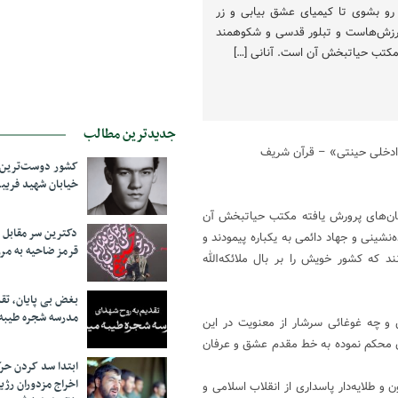
و بشوی تا کیمیای عشق بیابی و زر
ارزش‌هاست و تبلور قدسی و شکوهمند
 مکتب حیاتبخش آن است. آنانی […]
جدیدترین مطالب
 ادخلی حینتی» – قرآن شریف
کشور دوست‌ترین ف
خیابان شهید فری
سان‌های پرورش یافته مکتب حیاتبخش آن
دکترین سر مقاب
شینی و جهاد دائمی به یکباره پیمودند و
قرمز ضاحیه به مرز
د که کشور خویش را بر بال ملائکه‌الله
بغض بی پایان، تق
مدرسه شجره طیبه
 و چه غوغائی سرشار از معنویت در این
 محکم نموده به خط مقدم عشق و عرفان
ابتدا سد کردن ح
اخراج مزدوران رژی
و طلایه‌دار پاسداری از انقلاب اسلامی و