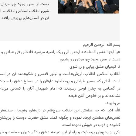
دست از مس وجود چو مردان ر
شوی انقلاب اسلامی انقلاب، 
آن در انسان‌های پرورش یافته
بسم الله الرحمن الرحیم
«یا ایتهاالنفس المطمئنه ارجعی الی ربک راضیه مرضیه فادخلی فی عبادی و
دست از مس وجود چو مردان رو بشوی
تا کیمیای عشق بیابی و زر شوی
انقلاب اسلامی انقلاب، ارزش‌هاست و تبلور قدسی و شکوهمند آن در ان
است. آنانی که مسیر طولانی و پرمخاطره عارفان را در مسلخ عشق با سجاده‌ن
در گمنامی به چنان اوجی رسیدند که امام شهیدان آنان را کسانی می‌دانن
نشانده‌اند و بر خلوص آنان غبطه
می‌خورند.
الله اکبر که چه عظمتی این انقلاب سرخ‌فام در دل‌های رهپویان صدیقش
نفس‌های مطمئن ایجاد نموده و چگونه کمند عشق حضرت دوست را برایشان
کشیده و ذوب در خویش نموده است.
یکی از رهپویان پرصلابت و پایدار این عرصه عشق یادگار دوران حماسه و خون 