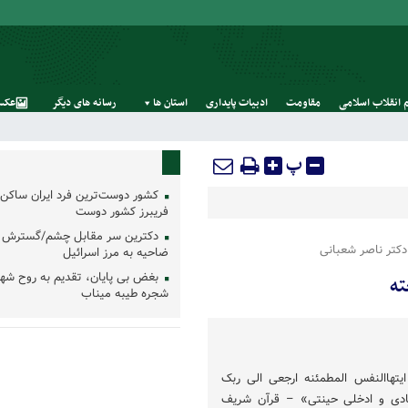
 انقلاب اسلامی
مقاومت
ادبیات پایداری
استان‌ ها
رسانه‌ های‌ دیگر
عکس
پ
کشور دوست‌ترین فرد ایران ساکن 
فریبرز کشور دوست
دکترین سر مقابل چشم/گسترش 
 دکتر ناصر شعبانی
ضاحیه به مرز اسرائیل
بغض بی پایان، تقدیم به روح شه
ته
شجره طیبه میناب
ایتهاالنفس المطمئنه ارجعی الی ربک
ادی و ادخلی حینتی» – قرآن شریف