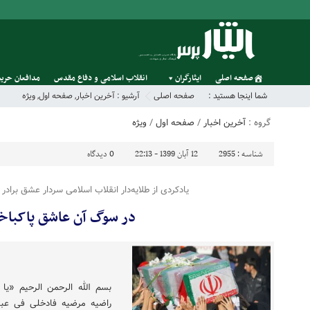
صفحه اصلی
ایثارگران
انقلاب اسلامی و دفاع مقدس
مدافعان حریم
شما اینجا هستید :
صفحه اصلی
آرشیو :
آخرین اخبار
,
صفحه اول
,
ویژه
گروه :
آخرین اخبار
/
صفحه اول
/
ویژه
شناسه :
2955
12 آبان 1399 - 22:13
0
دیدگاه
یادکردی از طلایه‌دار انقلاب اسلامی سردار عشق برادر
در سوگ آن عاشق پاکباخ
بسم الله الرحمن الرحیم «یا 
راضیه مرضیه فادخلی فی عب