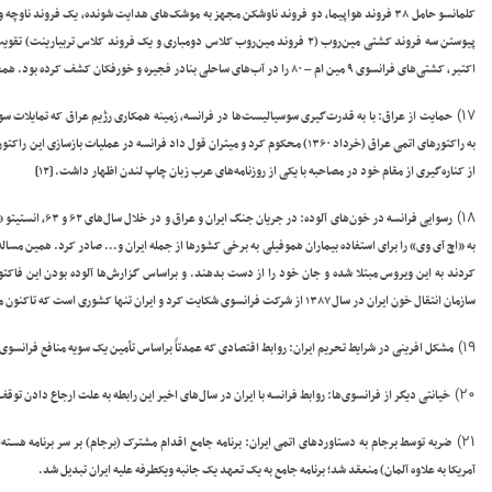
اکتبر، کشتی‌های فرانسوی ۹ مین ام – ۸۰ را در آب‌های ساحلی بنادر فجیره و خورفکان کشف کرده بود. همچنین ناو فرانسوی دوپلمکس، دو مین دیگر را نیز در آب‌های قطر کشف کرد
۱۷)
حمایت از عراق:
با به قدرت‌گیری سوسیالیست‌ها در فرانسه، زمینه همکاری رژیم عراق که تمایلات س
از کناره‌گیری از مقام خود در مصاحبه با یکی از روزنامه‌های عرب زبان چاپ لندن اظهار داشت
.
[۱۲]
۱۸)
رسوایی فرانسه در خون‌های آلوده:
در جریان جنگ ا
به «اچ آی وی» را برای استفاده بیماران هموفیلی به برخی کشورها از جمله ایران و… صادر کرد. همین مساله 
کردند به این ویروس مبتلا شده و جان خود را از دست بدهند. و براساس گزارش‌ها آلوده بودن این فاکتو
سازمان انتقال خون ایران در سال ۱۳۸۷ از شرکت فرانسوی شکایت کرد و ایران تنها کشوری است که تاکنون موفق به دریافت خسارت خود از شرکت مریو نشده است
۱۹)
مشکل افرینی در شرایط تحریم ایران
: روابط اقتصادی که عمدتاً براساس تأمین یک سویه منافع فرانسوی‌ه
۲۰)
خیانتی دیگر از فرانسوی‌ها
: روابط فرانسه با ایران در سال‌های اخیر این رابطه به علت ارجاع دادن 
۲۱)
ضربه توسط برجام به دستاوردهای اتمی ایران
آمریکا به علاوه آلمان) منعقد شد؛ برنامه جامع به یک تعهد یک جانبه ویکطرفه علیه ایران تبدیل شد.