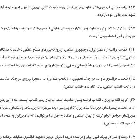
۲۲)
زیاده خواهی فرانسوی‌ها
: بعدازخروج امریکا از برجام و وقت کشی اروپایی‌ها، وزیر امور خارجه فرانسه 
تعهدات برجامی خود بازگردد.
۲۳)
رها کردن شرکت پژو و خسارت زدن:
تکرار تجربه‌های بدقولی فرانسوی‌ها در عمل به تعهداتشان در شرک
موارد غیر قابل اعتماد بودن آنهاست
.
۲۴)
حمایت فرانسه از دشمن ایران
: “جمهوری اسلامی، آن روز نه نیروهای مسلّح منظّمی داشت، نه دستگاه ا
اسلامی تنها چیزی که داشت، ملّت باایمان و رهبر مقتدری مثل امام بزرگوار بود؛ این تنها چیزی بود که 
داد به عراق؛ همین کشور آلمان، موادّ شیمیایی و سمّی را در اختیار رژیم صدّام گذاشت برای اینکه بتواند در جبهه‌ه
۲۵)
شکست فرانسوی‌ها و…. در جنگ تحمیلی
: ” (انقلاب اسلامی) …. معجزه
پیروزی در جنگ هشت‌ساله و
در برکات انقلاب اسلامی، بیانیه گام دوم انقلاب اسلامی)
۲۶)
گرچه انقلاب ایران با انقلاب فرانسه بسیار متفاوت است. اما بیان رهبر انقلاب اینست
که: ” این چهل
است. عظمت پیشرفتهای چهل‌ساله
ملّت ایران آنگاه بدرستی دیده می‌شود که این مدّت، با مدّتهای مشابه 
مدیریّتهای جهادی الهام گرفته از ایمان اسلامی و اعتقاد به اصل «ما می‌توانیم» که امام بزرگوار به همه
ما آ
گام دوم انقلاب اسلامی)
۲۷)
رابطه واقعی در پیوند قلبی ایران و فرانسه
: «ژروم امانوئل کورسِل» شهید فرانسوی عملیات مرصاد؛ از 