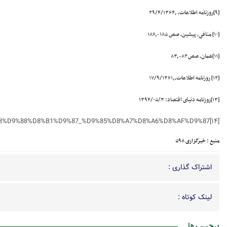
[۹]
روزنامه اطلاعات، ۲۹/۴/۱۳۶۴٫
[۱۰]
منافی، پیشین، صص ۱۸۵-۱۸۶٫
[۱۱]
همان، صص ۸۲-۸۳٫
[۱۲]
روزنامه اطلاعات،۱۷/۹/۱۳۶۱٫
[۱۳]
روزنامه دنیای اقتصاد:
۱۳۹۴/۰۵/۳
%D8%B3%D9%88%D8%B1%D9%87_%D9%85%D8%A7%D8%A6%D8%AF%D9%87
[۱۴]
منبع : خبرگزاری ۵۹۸
اشتراک گذاری :
لینک کوتاه :
برچسب ها