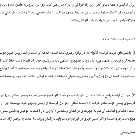
ایران اسلامی و همه دنیای کفر. این راه طولانی را در ۷ سال طی کر
«ژروم» در آن ۷ سال سرنوشت‌ساز از «پاریس» تا «قم» در گذر از هفت‌خوانی پرفراز و نشیب، خریدن
معرکه فراخواند و لباس شهادت را بر قامتش پوشاند.
گام دوم انقلاب ۹۷ به بعد
۱)
پلشتی‌های دولت فرانسه؛
آنگونه که در بیانیه رهبری آمده است؛ خدعه گر است و شما رییس چنین دولتی هس
خدعه‌گر و غیرقابل اعتماد می‌داند. دولت جمهوری اسلامی باید مرزبندی خود را با آنها با دقّت حفظ کند؛ ا
و در همه حال، عزّت کشور و ملّت خود را در نظر داشته باشد و حکیمانه و مصلحت‌جویانه و البتّه از موضع
نیست و مذاکره با آن جز زیان مادّی و معنوی محصولی نخواهد داشت.”
(رهبر انقلاب؛ بند دوم توصیه ششم گام دوم 
۲)
جوانان فرانسه پاسخ دهند
: بدنبال اظهارات تو در تأیید کاریکاتور توهین‌آمیز به پیامبر اسلام (ص). 
فرانسوی پیامی کوتاه صادر کردند.: ” بسمه تعالی -جوانان فرانسه! از رئیس جمهور خود بپرسید: چرا از اه
است: دشنام و اهانت، آن هم به چهره‌های درخشان و مقدس؟ آیا این کار احمقانه، توهین به شعور ملتی
هولوکاست جرم است؟ و اگر کسی چیزی در این‌باره نوشت باید به زندان برود، اما اهانت به پیامبر آزاد است
سخن پایانی