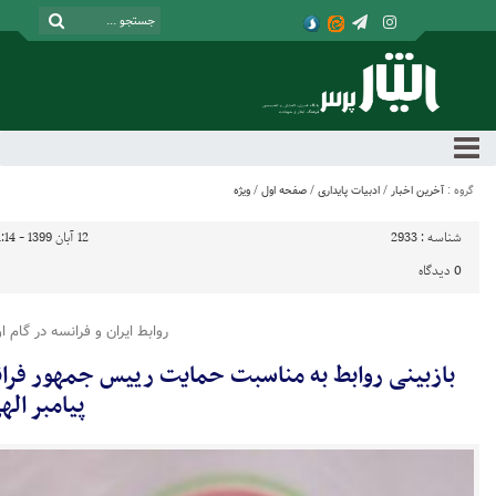
گروه :
آخرین اخبار
/
ادبیات پایداری
/
صفحه اول
/
ویژه
شناسه :
2933
12 آبان 1399 - 11:14
0
دیدگاه
روابط ایران و فرانسه در گام ا
بازبینی روابط به مناسبت حمایت رییس جمهور فرانس
پیامبر اله