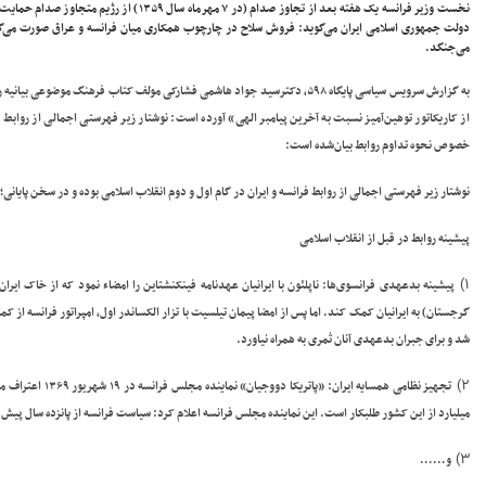
نخست وزیر فرانسه یک هفته بعد از تجاوز صدام (د
می‌جنگد.
به گزارش سرویس سیاسی پایگاه ۵۹۸، دکترسید جواد هاشمی فشارکی مولف کتاب فره
از کاریکاتور توهین‌آمیز نسبت به آخرین پیامبر الهی» آورده است: نوشتار زیر فهرستی اجمالی از روابط ف
خصوص نحوه تداوم روابط بیان‌شده است:
نوشتار زیر فهرستی اجمالی از روابط فرانسه و ایران در گام اول و دوم انقلاب اسلامی بوده و در سخن پایان
پیشینه روابط در قبل از انقلاب اسلامی
۱)
پیشینه بدعهدی فرانسوی‌ها:
ناپلئون با ایرانیان عهدنامه فینکنشتاین را امضاء نمود که از خاک ایر
گرجستان) به ایرانیان کمک کند. اما پس از امضا پیمان تیلسیت با تزار الکساندر اول، امپراتور فرانسه از کم
شد و برای جبران بدعهدی آنان ثمری به همراه نیاورد.
۲)
تجهیز نظامی همسایه ایران:
«پاتریکا دووجیا
میلیارد از این کشور طلبکار است. این نماینده مجلس فرانسه اعلام کرد: سیاست فرانسه از پانزده سال پیش ب
۳)
و……