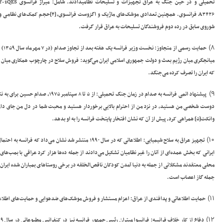
تحمیلی و در حین جنگ به عراق تجهیزات و تسلیحات نظامیدادند. شامل: میراژ فرانسوی
F-1QES
۳۴۲۶
A
فرانسوی. همچنین تعدادی موشک‌های ماژیک و اگزوست فرانسوی
،
[۴]
حجم کمک‌های نظامی و ف
شوروی سابق در رده دوم فروشندگان تسلیحات به عراق قرار گرفت.
۸)
حمایت رسمی از متجاوز:
نخس
که ایران را تصرف کرده می‌جنگد.
۹)
پیشنهاد اتمی فرانسه به صدام در زمان جنگ تحمیلی
: از ۵ تا ۸ سپتامبر ۱۹۷۵، ص
دوست شخصی من هستید، در نزد من از احترام بالایی برخوردار هستید و محبت شما در دل من جای دارد.» 
وانکت
[۵]
همراهی کرد، پیش از آن که نشان افتخار پایتخت فرانسه را به او بدهد.
۱۰)
تجهیز عراق به سلاح شیمیایی:
اطلاعاتی که در سال ۱۹۹۰ منتشر شد نشان می‌داد که فرانسه به احتمال زیاد از تأمین کنندگان زنجیره تولید بمب‌های شیمیایی برای عراق بوده‌است.
ایرانی که بخش عمده‌ای از آنان را غیر نظامیان تشکیل می‌دادند از جمله ده‌ها هزار کرد عراقی با بمب‌های
محلی معتقدند مشکلاتی از جمله به دنیا آمدن کودکان ناقص‌الخلقه در برخی روستاهای بمباران شده ایران، 
جمله گاز اعصاب است.
۱۱)
حمایت اطلاعاتی و پدافندی از عراق
: اعزام مستشار و فروش موشک‌های ضدهوایی و حمایت‌های اطلاعات
۱۲)
دفاع از کار خلاف فرانسه: