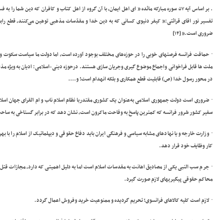
. بر اساس آیه ۵۷ سوره مبارکه مائده ” ای اهل ایمان، با آن گروه از اهل کتاب و کافران که دین شم
تفسیر نور اقای قرائتی:” کیفر دنیوی کسانی که به دین خدا و مقدّسات مذهبی توهین می‌کنند، قطع رابطه
ضروری است.”
[۱۴]
·
حماقت فرانسه فرصتهای خوبی را در حوزه‌های مختلف بوجود آورده است، اما دولت ما سیاست سکوت وت
ملت ها قابل فراخوانی واجماع موضوع گیری وجریان سازی هستند. درحوزه دینی-اسلامی: ادیان به ویژه مذ
در محور رسول خدا (ص) قابلیت قطع همکاری و بلکه انهدام است! و….
·
ضروری است دولت جمهوری اسلامی به‌عنوان یک کشوری مقتدربا نظام اسلام ناب و ام القرای جهان اسلام؛ ا
سفیر کشور شرور فرانسه که کمترین پاسخ به وقاحت ماکرون است، نشان دهد که در برابر گستاخی به ساحت
·
وزارت خارجه و یا نهادهای مشابه سیاسی و فرهنگی ایران باید دفاع حقوقی و دیپلماتیک از اسلام را با 
کار وظایف خود قرار دهد.
·
جرم سب النبی یکی از مصادیق اهانت به مقدسات اسلام است اما به دلیل اهمیتی که دارد، مجازات قتل ب
محاکم حقوقی پیگیریهای لازم صورت گیرد.
·
لازم است کلیه کالاهای فرانسوی؛ تحریم گردیده و ممنوعیت خرید وفروش اعمال گردد.