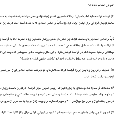
گام اول انقلاب ۵۷ تا ۹۷
۴)
توطئه فرانسه علیه امام خمینی
: بر خلاف تصوری که در زمینه آزادی عمل دولت فرانسه نسبت به حضرت 
محدودیتهای فراوانی برای ایشان ایجاد کرده بود، ثانیاً بر اساس اسنادی که به دست آمده است دولت این کش
ثانیاً بر اساس اسناد بر جای مانده، دولت این کشور، از همان روزهای نخستین ورود حضرت امام به فرانس
از فرانسه را داشت که به دلیل مخالفت‌هایی که سفیر شاه در این زمینه داشت مجبور شد تن به اقامت ا
توطئه‌ای بر علیه حضرت امام در فرانسه کوتاهی نکرد. با این حال و علیرغم تمامی تضییقاتی که دولت این ک
دولت و ملت فرانسه تشکر کردند
[۱]
که نشان از اخلاق و گذشت اسلامی ایشان داشت
.
[۲]
۵)
حمایت از فراریان وجانیان ایران
: فرانسه در ادامه تلاش‌های خود بر ضد انقلاب اسلامی ایران، بنی صدر 
اپوزیسیون ایران تبدیل کرد.
۶)
تعاملات فرانسه با صدام متجاوز به ایران
کاملاً محرمانه به پاریس داشت و با شیراک و ژیسکاردستن دیدار کرده و فهرست بلندبالایی از سلاح‌های مورد ن
در طول جنگ ایران و عراق نیز میراژهای ۲۰۰۰ و سوپر اتاندارها برای برهم زدن موازنه به نفع عراق از سوی فرانسه و در حالی که شیراک نخست‌وزیر بود به عراق فرستاده
۷)
تجهیز نظامی ارتش متجاوز صدام
: فرانسه و سایر کشورهای اروپایی، ارتش عراق را از نظر تعداد نفر