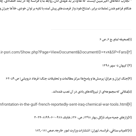
·
تجارب دهه‌های اخیر مبین اینست که علاوه بر بد عهدی آنان، روابط ما با فرانسه چه در بعد اقتصادی، چه 
هنگام فراهم شدن تعاملات برابر، امتناع شود واز فرصت‌های پیش آمده با تکیه بر توان خودی، خلأها جبران 
[۱]
صحیفه امام، ج
۶
، ص
۶
.ir-psri.com/Show.php?Page=ViewDocument&DocumentID=
&SP=Farsi
[۲]
۳۸۹
[۳]
کیهان ۰۵ مهر ۱۳۹۸
[۴]
جنگ ایران و عراق؛ پرسش‌ها و پاسخ‌ها؛ مرکز مطالعات و تحقیقات جنگ؛ فرهاد درویشی؛ ص
۵۹-۶۲
[۵]
مکانی که مجموعه‌ای از نیروگاه‌های بادی در آن نصب شده‌اند.
ontation-in-the-gulf-french-reportedly-sent-iraq-chemical-war-tools.html
[۶]
[۷]
رازهای جعبه سیاه، نارگل، بهار
۱۳۹۸
، ص.
۱۲۶
، شابک
۹۷۸-۶۰۰-۸۱۹۹-۲۴-۳
[۸]
کامیاب منافی،‌ فرانسه، تهران:‌ انتشارات وزارت امور خارجه، صص ۱۸۱-۱۸۲٫