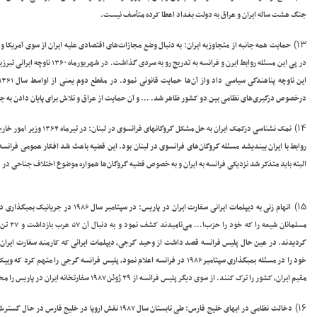
جنگ هشت ساله ایران و عراق به دولت بغداد اعطا کرده متأسف نیست.
۱۳)
حمایت همه جانبه از متجاوزبه ایران
: به دنبال وضع مجازات‌های اقتصادی علیه ایران از سوی آمریکا و
در پی این مسئله روابط ایرن و ف
درخصوص درگیری‌های نظامی بین دو کشور ظاهر شد. … و آن حمایت از عراق و تلاش برای پایان دادن به جنگ
۱۴)
نمک نشناسی درکمک ایران به حل مشکل گروگانهای فرانسوی در لبنان
: در تیرماه ۱۳۶۴ وزیر امور خارجه ایران درباره رابطه با فرانسه اظهار داشت:
روابط با ایران بیندیشد مسئله گروگان‌های فرانسوی در لبنان بود. این قضیه باعث شد افکار عمومی فرانس
البته باید متذکر شد نزدیکی فرانسه به ایران و به خصوص قضیه گروگان‌ها همواره موضوع اختلاف جناحی در 
۱۵)
اتهام زنی به دیپلمات ایرانی سفارت ایران در پاریس:
مسلمانا
گردیدند. در عین حال پلیس فرانسه قصد داشت از وحید گرجی، دیپلمات ایرانی که کارمند سفارت ایران در
خود را در مسئله بمبگذاری سپتامبر ۱۹۸۶ در فرانسه اعلام نمود، پلیس فرانسه گ
مقیم ایران، کشور را ترک کنند. از سوی دیگر پلیس فرانسه از ۲۹ ژوئن ۱۹۸۷ سفارتخانه ایران در پاریس را محاصره کرد
۱۶)
دخالت نظامی در ابهای خلیج فارس:
طی تابستان سال ۱۹۸۷ نقش اروپا در خلیج فارس د